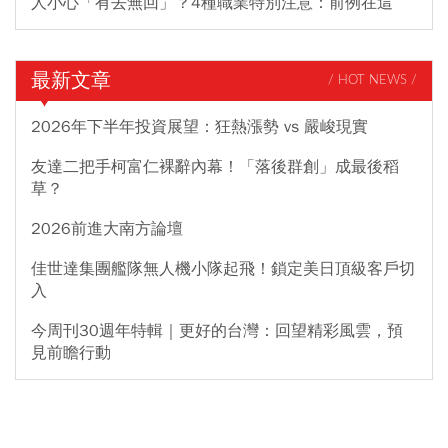
人小心「有去無回」？4種職業特別注意：前例在這
最新文章
/ HOT NEWS /
2026年下半年投資展望：狂熱漲勢 vs 嚴峻現實
友達二把手柯富仁裸辭內幕！「落後群創」成最後稻
草？
2026前進大南方論壇
佳世達集團艦隊無人機小隊起飛！鎖定美日頂級客戶切
入
今周刊30週年特輯｜更好的台灣：回望精彩風雲，預
見前瞻行動