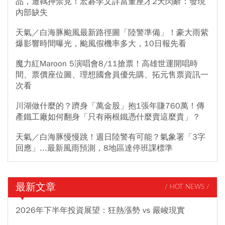
品，遭羈押禁見！宏碁李文詳當董座才2天閃辭：發現
內部缺失
天氣／白海豚颱風最新路徑圖「陸警準備」！豪大雨紫
爆影響時間曝光，颱風假機率多大，10日報先看
魔力紅Maroon 5演唱會8/11搶票！高雄世運開唱時
間、票價座位圖、理想國會員優先購、拓元售票資訊一
次看
川湖做什麼的？躋身「萬金股」抱1張年賺760萬！傳
產鐵工廠如何翻身「只有兩根鐵憑什麼賣這麼貴」？
天氣／白海豚慢慢跳！週日陸警有可能？氣象署「3字
回應」...最新風雨預測，8地區達停班課標準
最新文章
/ HOT NEWS /
2026年下半年投資展望：狂熱漲勢 vs 嚴峻現實