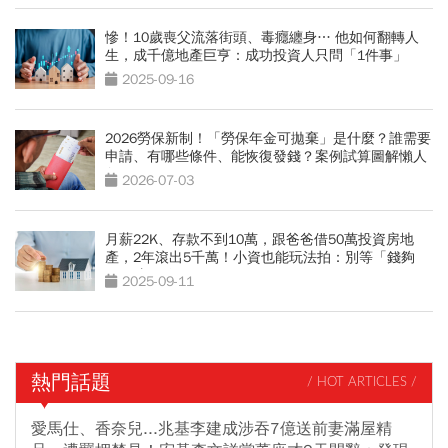
慘！10歲喪父流落街頭、毒癮纏身… 他如何翻轉人
生，成千億地產巨亨：成功投資人只問「1件事」
2025-09-16
2026勞保新制！「勞保年金可拋棄」是什麼？誰需要
申請、有哪些條件、能恢復發錢？案例試算圖解懶人
包
2026-07-03
月薪22K、存款不到10萬，跟爸爸借50萬投資房地
產，2年滾出5千萬！小資也能玩法拍：別等「錢夠
了」才開始
2025-09-11
熱門話題
/ HOT ARTICLES /
愛馬仕、香奈兒...兆基李建成涉吞7億送前妻滿屋精