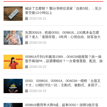
確診了怎麼辦？ 醫分享輕症居家「自救5招」：至少
要空腹12小時以上
2022-04-21
先買00919，然後0050、009816...100萬本金怎麼
搭？達人「進階存股」3布局：心情自由、財富放大
2026-04-02
00981A不到1年飆漲158%，00403A能複製？統一操
盤手兩強PK，該選哪檔好？一次看懂選股、配息、操
作策略
2026-04-22
0050、009816、00991A、00403A…標榜「台股五
十大」12檔ETF比一比：主動式、被動式、多因子...
投資人怎麼選？
2026-04-15
009816費用率大降9成，超車0050！掛牌2個月漲