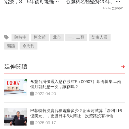
治療，3、5年後可能拖垮
心臟科名醫堅持20年、早
小孩」...2款新藥問世，有
上9點前不做「5件事」：
Ads by
助減緩認知能力下降速度
喝咖啡前先喝「這1杯」更
護心
陳時中
柯文哲
北市
一、二類
防疫人員
醫護
今周刊
延伸閱讀
永豐台灣優選入息存股ETF（00907）即將募集....兩
個月就配息一次，該存嗎？
2022-04-20
巴菲特若沒賣台積電賺多少？謝金河試算「淨利116
億美元」，更勝日本5大商社：投資路沒有神仙
2025-09-17