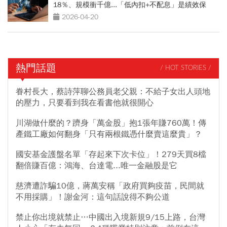
18％、規模衝千億...「低內扣+不配息」是績效保
證？
2026-04-20
熱門話題
/ HOT STORIES /
眷村長大，蔡詩萍聊公務員老父親：不給子女出人頭地
的壓力，只要看到我在看書他就很開心
川湖做什麼的？躋身「萬金股」抱1張年賺760萬！傳
產鐵工廠如何翻身「只有兩根鐵憑什麼賣這麼貴」？
國安基金護盤名單「存起來下次卡位」！279天買8檔
翻倍賺百億：鴻海、台達電...唯一金融股是它
慈濟遭詐騙10億，蔣萬安稱「政府買夠疫苗，民間就
不用採購」！謝金河：這句話說得不夠公道
禁止你出境就禁止…中國出入境新規9/15上路，台灣