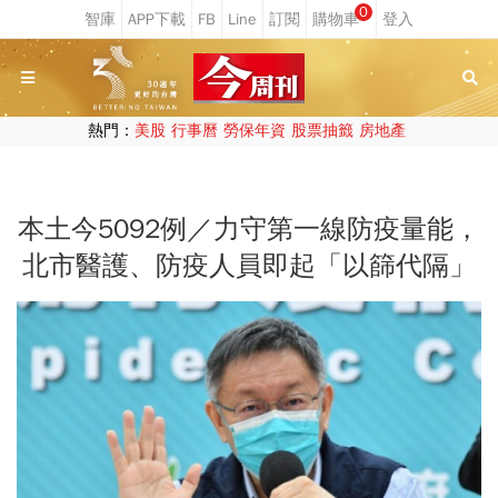
0
熱門：
美股
行事曆
勞保年資
股票抽籤
房地產
本土今5092例／力守第一線防疫量能，
北市醫護、防疫人員即起「以篩代隔」