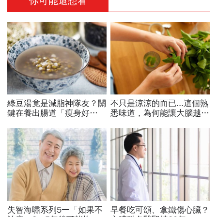
你可能還想看
綠豆湯竟是減脂神隊友？關
不只是涼涼的而已...這個熟
鍵在養出腸道「瘦身好
悉味道，為何能讓大腦越聞
菌」...醫教邊吃邊消脂的3
越靈光？醫師：每天幾分
種方法「燃脂率大提升」
鐘，還能抗老防蛀牙
失智海嘯系列5一「如果不
早餐吃可頌、拿鐵傷心臟？