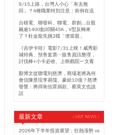
9/15上路，台灣人小心「有去無
回」？4種職業特別注意：前例在這
台積電、聯發科、聯電、群創...台股
飆逾1400點叩關45K，V型反轉來
了？杜金龍先挑2檔「便當股」
《吉伊卡哇》電影7/31上映！威秀影
城特典、預售套票…販售資訊整理，
討伐棒+小卡必收、上映戲院一文看
顏博文從聯電到慈濟，商場老將為何
會信陳昱瑄李易儒、豪給10億？慈濟
發聲：將捍衛信眾捐款、蔡英文也說
話
最新文章
/ HOT NEWS /
2026年下半年投資展望：狂熱漲勢 vs