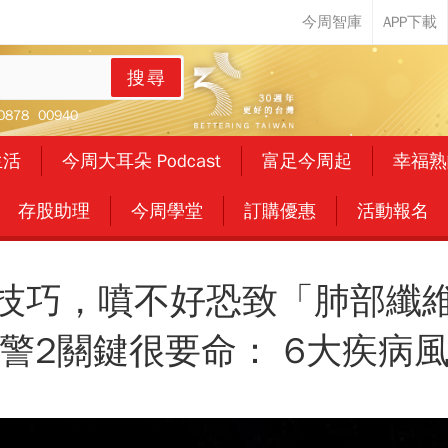
搜尋
0878
00940
生活
今周大耳朵 Podcast
富足今周起
幸福熟
存股助理
今周學堂
訂購優惠
活動報名
技巧，噴不好恐致「肺部纖
警2關鍵很要命： 6大疾病