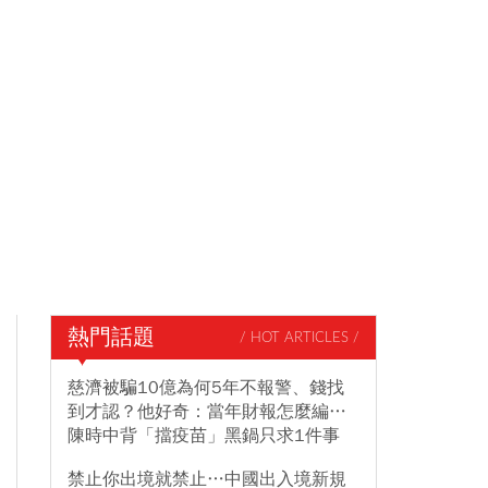
熱門話題
/ HOT ARTICLES /
慈濟被騙10億為何5年不報警、錢找
到才認？他好奇：當年財報怎麼編…
陳時中背「擋疫苗」黑鍋只求1件事
禁止你出境就禁止…中國出入境新規