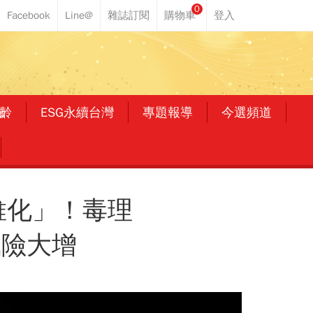
0
齡
ESG永續台灣
專題報導
今選頻道
維化」！毒理
風險大增