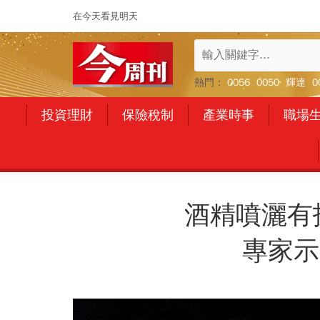
在今天看見明天
熱門：
0056
0050
輝達
0
投資理財
保險稅制
產業時事
職場
酒精噴灑有
專家示