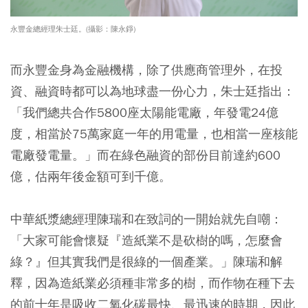
永豐金總經理朱士廷。(攝影：陳永錚)
而永豐金身為金融機構，除了供應商管理外，在投
資、融資時都可以為地球盡一份心力，朱士廷指出：
「我們總共合作5800座太陽能電廠，年發電24億
度，相當於75萬家庭一年的用電量，也相當一座核能
電廠發電量。」而在綠色融資的部份目前達約600
億，估兩年後金額可到千億。
中華紙漿總經理陳瑞和在致詞的一開始就先自嘲：
「大家可能會懷疑『造紙業不是砍樹的嗎，怎麼會
綠？』但其實我們是很綠的一個產業。」陳瑞和解
釋，因為造紙業必須種非常多的樹，而作物在種下去
的前十年是吸收二氧化碳最快、最迅速的時期，因此