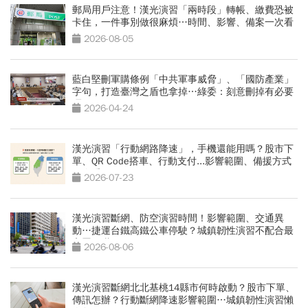
郵局用戶注意！漢光演習「兩時段」轉帳、繳費恐被
卡住，一件事別做很麻煩…時間、影響、備案一次看
2026-08-05
藍白堅刪軍購條例「中共軍事威脅」、「國防產業」
字句，打造臺灣之盾也拿掉…綠委：刻意刪掉有必要
嗎
2026-04-24
漢光演習「行動網路降速」，手機還能用嗎？股市下
單、QR Code搭車、行動支付...影響範圍、備援方式
一次看
2026-07-23
漢光演習斷網、防空演習時間！影響範圍、交通異
動…捷運台鐵高鐵公車停駛？城鎮韌性演習不配合最
高罰15萬
2026-08-06
漢光演習斷網北北基桃14縣市何時啟動？股市下單、
傳訊怎辦？行動斷網降速影響範圍…城鎮韌性演習懶