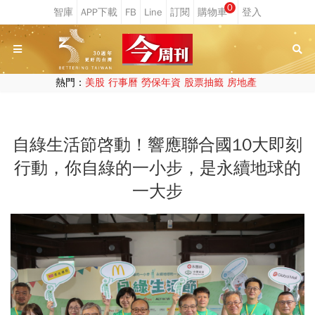
0
熱門：
美股
行事曆
勞保年資
股票抽籤
房地產
自綠生活節啓動！響應聯合國10大即刻
行動，你自綠的一小步，是永續地球的
一大步