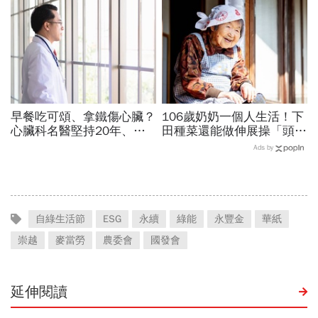
賣？3大APP秒查庫存
早餐吃可頌、拿鐵傷心臟？
106歲奶奶一個人生活！下
心臟科名醫堅持20年、早
田種菜還能做伸展操「頭貼
上9點前不做「5件事」：
腿」...公開8個健康長壽秘
Ads by
喝咖啡前先喝「這1杯」更
訣：每天早餐都喝「這1碗
護心
湯」
自綠生活節
ESG
永續
綠能
永豐金
華紙
崇越
麥當勞
農委會
國發會
延伸閱讀