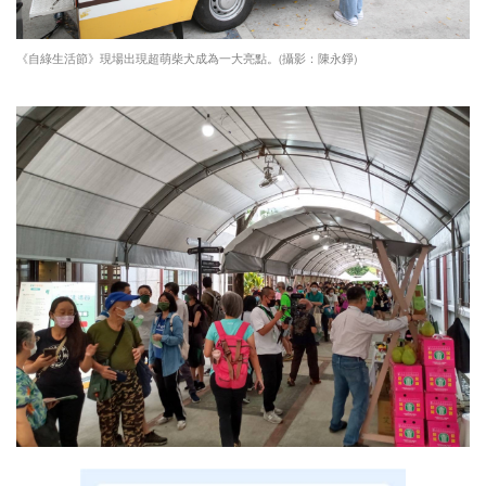
《自綠生活節》現場出現超萌柴犬成為一大亮點。(攝影：陳永錚)