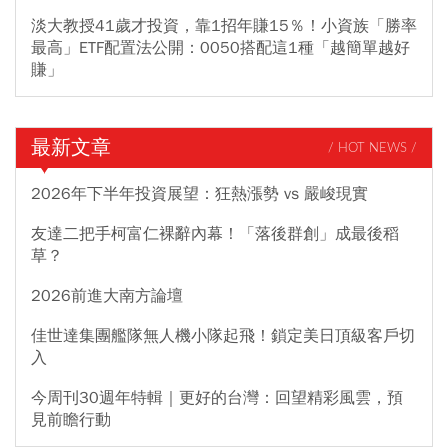
淡大教授41歲才投資，靠1招年賺15％！小資族「勝率
最高」ETF配置法公開：0050搭配這1種「越簡單越好
賺」
最新文章
/ HOT NEWS /
2026年下半年投資展望：狂熱漲勢 vs 嚴峻現實
友達二把手柯富仁裸辭內幕！「落後群創」成最後稻
草？
2026前進大南方論壇
佳世達集團艦隊無人機小隊起飛！鎖定美日頂級客戶切
入
今周刊30週年特輯｜更好的台灣：回望精彩風雲，預
見前瞻行動