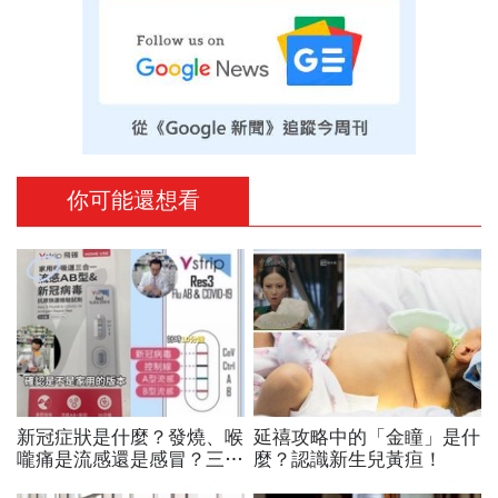
你可能還想看
新冠症狀是什麼？發燒、喉
延禧攻略中的「金瞳」是什
嚨痛是流感還是感冒？三合
麼？認識新生兒黃疸！
一快篩一次驗3種，哪裡有