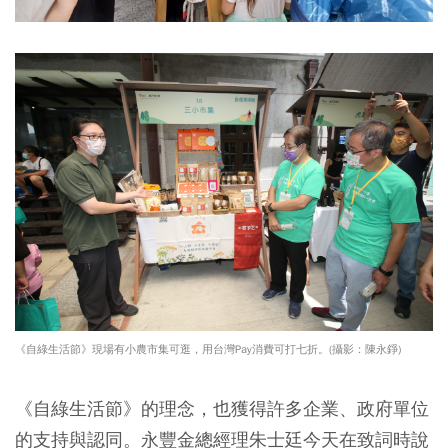
《自綠生活節》現場有小農市集可逛，用台灣Pay消費可打七折。(攝影：陳永錚)
《自綠生活節》的理念，也獲得許多企業、政府單位
的支持與認同。永豐金總經理朱士廷今天在致詞時說