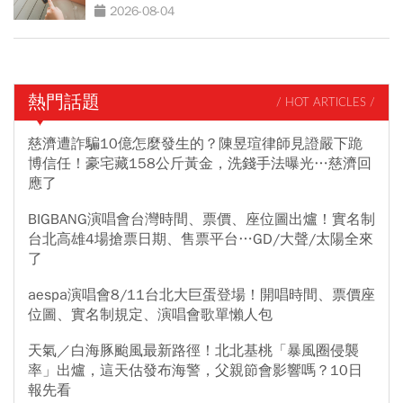
人包
2026-08-04
熱門話題
/ HOT ARTICLES /
慈濟遭詐騙10億怎麼發生的？陳昱瑄律師見證嚴下跪
博信任！豪宅藏158公斤黃金，洗錢手法曝光…慈濟回
應了
BIGBANG演唱會台灣時間、票價、座位圖出爐！實名制
台北高雄4場搶票日期、售票平台…GD/大聲/太陽全來
了
aespa演唱會8/11台北大巨蛋登場！開唱時間、票價座
位圖、實名制規定、演唱會歌單懶人包
天氣／白海豚颱風最新路徑！北北基桃「暴風圈侵襲
率」出爐，這天估發布海警，父親節會影響嗎？10日
報先看