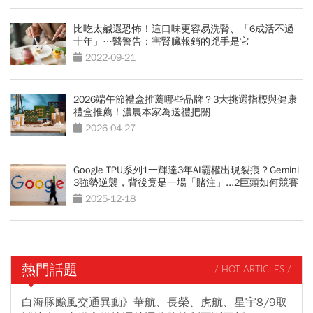
比吃太鹹還恐怖！這口味更容易洗腎、「6成活不過
十年」…醫警告：害腎臟報銷的兇手是它
2022-09-21
2026端午節禮盒推薦哪些品牌？3大挑選指標與健康
禮盒推薦！濃農本家為送禮把關
2026-04-27
Google TPU系列1一輝達3年AI霸權出現裂痕？Gemini
3強勢逆襲，背後竟是一場「賭注」...2巨頭如何競賽
2025-12-18
熱門話題
/ HOT ARTICLES /
白海豚颱風交通異動》華航、長榮、虎航、星宇8/9取