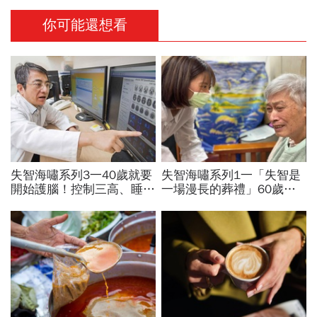
你可能還想看
失智海嘯系列3一40歲就要
失智海嘯系列1一「失智是
開始護腦！控制三高、睡眠
一場漫長的葬禮」60歲退
品質…抗遺忘不是從發病當
休教授突患失智，陪伴成修
天算起
補家庭關係的最後拼圖