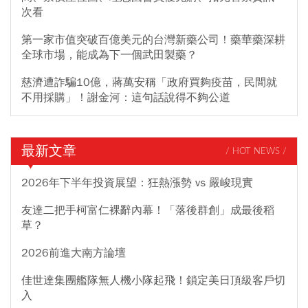
次看
第一家市值突破百億美元的台灣新藥公司！藥華藥深耕
全球市場，能成為下一個武田製藥？
慈濟遭詐騙10億，蔣萬安稱「政府買夠疫苗，民間就
不用採購」！謝金河：這句話說得不夠公道
最新文章
/ HOT NEWS /
2026年下半年投資展望：狂熱漲勢 vs 嚴峻現實
友達二把手柯富仁裸辭內幕！「落後群創」成最後稻
草？
2026前進大南方論壇
佳世達集團艦隊無人機小隊起飛！鎖定美日頂級客戶切
入