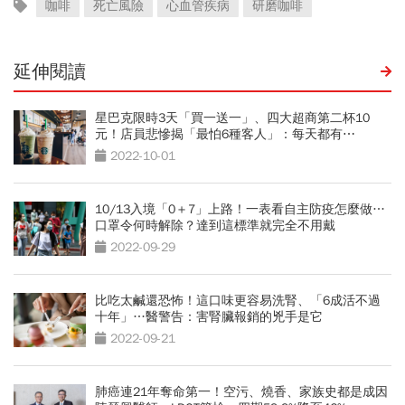
咖啡
死亡風險
心血管疾病
研磨咖啡
延伸閱讀
星巴克限時3天「買一送一」、四大超商第二杯10
元！店員悲慘揭「最怕6種客人」：每天都有⋯
2022-10-01
10/13入境「0＋7」上路！一表看自主防疫怎麼做…
口罩令何時解除？達到這標準就完全不用戴
2022-09-29
比吃太鹹還恐怖！這口味更容易洗腎、「6成活不過
十年」…醫警告：害腎臟報銷的兇手是它
2022-09-21
肺癌連21年奪命第一！空污、燒香、家族史都是成因