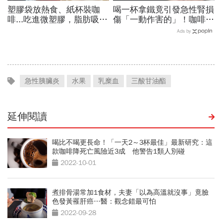
塑膠袋放熱食、紙杯裝咖
喝一杯拿鐵竟引發急性腎損
啡...吃進微塑膠，脂肪吸收
傷「一動作害的」！咖啡冰
暴增145%！減重醫師只做
冰箱可以放多久？醫：含奶
Ads by
4件事，驚見「腰圍小一
咖啡超過「這時間」別喝了
圈」
急性胰臟炎
水果
乳糜血
三酸甘油酯
延伸閱讀
喝比不喝更長命！「一天2～3杯最佳」最新研究：這
款咖啡降死亡風險近3成 他警告1類人別碰
2022-10-01
煮排骨湯常加1食材，夫妻「以為高溫就沒事」竟臉
色發黃罹肝癌…醫：觀念錯最可怕
2022-09-28