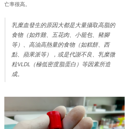
亡率很高。
乳糜血發生的原因大都是大量攝取高脂的
食物（如炸雞、五花肉、小籠包、豬腳
等）、高油高熱量的食物（如糕餅、西
點、蘋果派等），或是代謝不良、乳糜微
粒VLDL（極低密度脂蛋白）等因素所造
成。