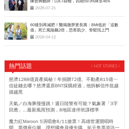
陳晉興醫師：LDCT篩檢，四期59.9%降至46%
2026-07-21
60後別再減肥！醫揭微胖更長壽：BMI低於「這數
值」死亡風險飆2倍，恐害肌少、骨鬆找上門
2026-04-12
熱門話題
/ HOT STORIES /
慈濟1288億資產揭秘！年捐贈72億、不動產815億…
信徒錢去哪？慈濟還原BNT採購經過，他拆解信件批越
描越黑
天氣／白海豚慢慢跳！週日陸警有可能？氣象署「3字
回應」...最新風雨預測，8地區達停班課標準
魔力紅Maroon 5演唱會8/11搶票！高雄世運開唱時
間、票價座位圖、理想國會員優先購、拓元售票資訊一