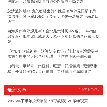
消航班，台鐵高鐵捷運航運公路管制不斷更新
慈濟遭詐騙10億怎麼發生的？陳昱瑄律師見證嚴下跪
博信任！豪宅藏158公斤黃金，洗錢手法曝光…慈濟回
應了
白海豚停班停課最新！台北最大陣風8-9級、下午2點
最接近…風雨比巴威還大，為何不放颱風假？蔣萬安發
聲
「把BNT吹成神藥、誤導防疫政策」誰上演台灣需要中
國施予恩惠的大戲？杜奕瑾：還防疫團隊一個公道
力積電、華邦電、南亞科、旺宏…記憶體第3天漲勢繼
續，外資只剩它沒買超還賣！力積電漲停原因曝光
最新文章
/ HOT NEWS /
2026年下半年投資展望：狂熱漲勢 vs 嚴峻現實