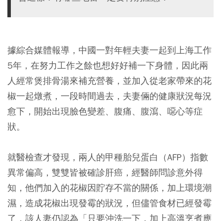
據綜合媒體報導，中國一對年輕夫妻一起到上海工作
5年，在努力工作之餘也想好好補一下身體，因此兩
人經常煲排骨湯來補充營養，並加入從老家帶來的花
椒一起燉煮，一段時間過去，夫妻倆的健康狀況每況
愈下，開始出現臉色變差、腹痛、腹瀉、噁心等症
狀。
就醫檢查才發現，兩人的甲種胎兒蛋白（AFP）指數
異常偏高，雙雙皆被確診肝癌，經醫師問診意外得
知，他們加入的花椒因貯存不當的關係，加上環境潮
濕，造成花椒出現發霉的狀況，但儘管食材已經發霉
了，該人妻仍認為「只要沖洗一下，加上高溫烹煮應