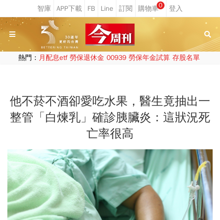
0
熱門：
月配息etf
勞保退休金
00939
勞保年金試算
存股名單
他不菸不酒卻愛吃水果，醫生竟抽出一
整管「白煉乳」確診胰臟炎：這狀況死
亡率很高