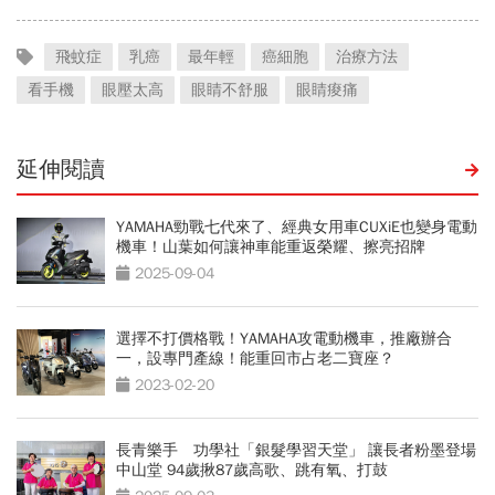
飛蚊症
乳癌
最年輕
癌細胞
治療方法
看手機
眼壓太高
眼睛不舒服
眼睛痠痛
延伸閱讀
YAMAHA勁戰七代來了、經典女用車CUXiE也變身電動
機車！山葉如何讓神車能重返榮耀、擦亮招牌
2025-09-04
選擇不打價格戰！YAMAHA攻電動機車，推廠辦合
一，設專門產線！能重回市占老二寶座？
2023-02-20
長青樂手 功學社「銀髮學習天堂」 讓長者粉墨登場
中山堂 94歲揪87歲高歌、跳有氧、打鼓