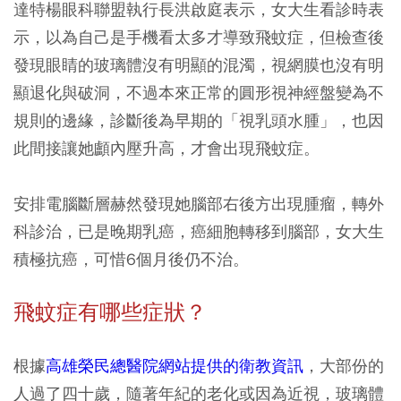
達特楊眼科聯盟執行長洪啟庭表示，女大生看診時表
示，以為自己是手機看太多才導致飛蚊症，但檢查後
發現眼睛的玻璃體沒有明顯的混濁，視網膜也沒有明
顯退化與破洞，不過本來正常的圓形視神經盤變為不
規則的邊緣，診斷後為早期的「視乳頭水腫」，也因
此間接讓她顱內壓升高，才會出現飛蚊症。
安排電腦斷層赫然發現她腦部右後方出現腫瘤，轉外
科診治，已是晚期乳癌，癌細胞轉移到腦部，女大生
積極抗癌，可惜6個月後仍不治。
飛蚊症有哪些症狀？
根據
高雄榮民總醫院網站提供的衛教資訊
，大部份的
人過了四十歲，隨著年紀的老化或因為近視，玻璃體