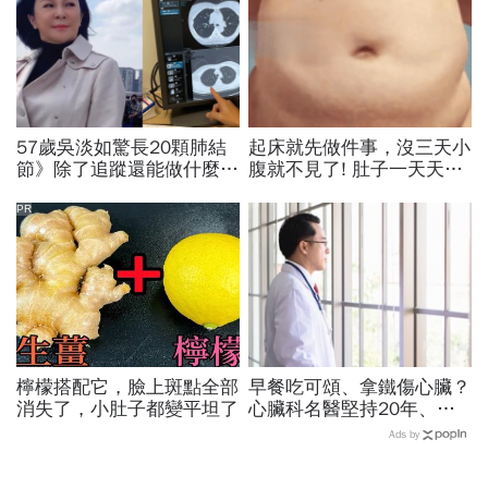
57歲吳淡如驚長20顆肺結
起床就先做件事，沒三天小
節》除了追蹤還能做什麼？
腹就不見了! 肚子一天天變
胸腔重症醫師：這樣做，4
小！
顆肺結節消失了
PR
檸檬搭配它，臉上斑點全部
早餐吃可頌、拿鐵傷心臟？
消失了，小肚子都變平坦了
心臟科名醫堅持20年、早
上9點前不做「5件事」：
Ads by
喝咖啡前先喝「這1杯」更
護心