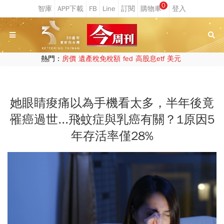
0
熱門：
房價
遺產稅免稅額
fed
高股息etf
美元
她眼睛痠痛以為手機看太多，半年後竟
罹癌過世...飛蚊症與乳癌有關？1原因5
年存活率僅28%