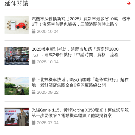
延伸閱讀
汽機車汰舊換新補助2025》買新車最多省10萬、機車
6千！沒舊車首購也能省，三讀過關何時上路？
2025-10-04
2025機車駕訓補助，這縣市加碼「最高領3800
元」，達成2條件就行！申請時間、資格、流程
2025-10-04
搭上北投機車快遞，喝火山咖啡「老爺式旅行」超在
地…老爺酒店集團全台9條深度路線公開
2025-08-22
光陽Genie 115、黃牌Xciting X350曝光！柯俊斌掌舵
第一步要做啥？電動機車繼續？他親揭答案
2025-07-04