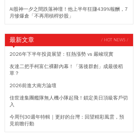
AI股神一夕之間跌落神壇！他上半年狂賺439%報酬，7
月慘爆倉「不再用槓桿炒股」
最新文章
/ HOT NEWS /
2026年下半年投資展望：狂熱漲勢 vs 嚴峻現實
友達二把手柯富仁裸辭內幕！「落後群創」成最後稻
草？
2026前進大南方論壇
佳世達集團艦隊無人機小隊起飛！鎖定美日頂級客戶切
入
今周刊30週年特輯｜更好的台灣：回望精彩風雲，預
見前瞻行動