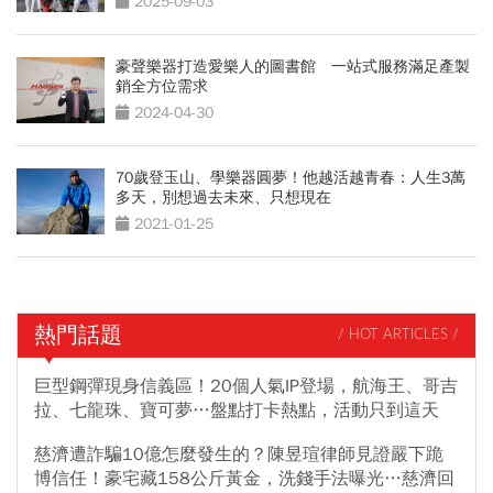
2025-09-03
豪聲樂器打造愛樂人的圖書館 一站式服務滿足產製
銷全方位需求
2024-04-30
70歲登玉山、學樂器圓夢！他越活越青春：人生3萬
多天，別想過去未來、只想現在
2021-01-25
熱門話題
/ HOT ARTICLES /
巨型鋼彈現身信義區！20個人氣IP登場，航海王、哥吉
拉、七龍珠、寶可夢…盤點打卡熱點，活動只到這天
慈濟遭詐騙10億怎麼發生的？陳昱瑄律師見證嚴下跪
博信任！豪宅藏158公斤黃金，洗錢手法曝光…慈濟回