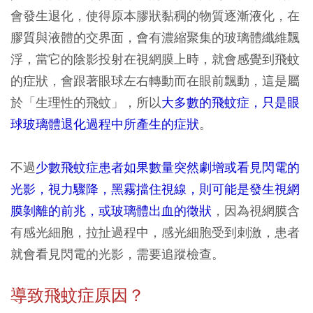
會發生退化，使得原本膠狀黏稠的物質逐漸液化，在
膠質與液體的交界面，會有濃縮聚集的玻璃體纖維飄
浮，當它的陰影投射在視網膜上時，就會感覺到飛蚊
的症狀，會跟著眼球左右轉動而在眼前飄動，這是屬
於「生理性的飛蚊」，所以
大多數的飛蚊症，只是眼
球玻璃體退化過程中所產生的症狀
。
不過
少數飛蚊症患者如果數量突然劇增或看見閃電的
光影，視力驟降，黑霧擋住視線，則可能是發生視網
膜剝離的前兆，或玻璃體出血的徵狀
，因為視網膜含
有感光細胞，拉扯過程中，感光細胞受到刺激，患者
就會看見閃電的光影，需要追蹤檢查。
導致飛蚊症原因？