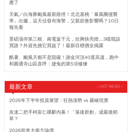
應了
天氣／白海豚颱風最新路徑！北北基桃「暴風圈侵襲
率」出爐，這天估發布海警，父親節會影響嗎？10日
報先看
景碩漲停第三根、南電返千元，欣興快亮燈...3檔我該
買誰？外資先挑它買超了！最新目標價全揭露
酷暑、颱風天都不是阻礙！謝金河頂40度高溫，跑中
和圓通寺山區直呼：捷兔的第5項修煉
最新文章
/ HOT NEWS /
2026年下半年投資展望：狂熱漲勢 vs 嚴峻現實
友達二把手柯富仁裸辭內幕！「落後群創」成最後稻
草？
2026前進大南方論壇