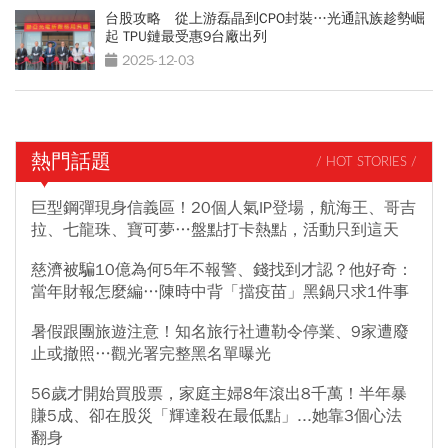
台股攻略 從上游磊晶到CPO封裝…光通訊族趁勢崛
起 TPU鏈最受惠9台廠出列
2025-12-03
熱門話題
/ HOT STORIES /
巨型鋼彈現身信義區！20個人氣IP登場，航海王、哥吉
拉、七龍珠、寶可夢…盤點打卡熱點，活動只到這天
慈濟被騙10億為何5年不報警、錢找到才認？他好奇：
當年財報怎麼編…陳時中背「擋疫苗」黑鍋只求1件事
暑假跟團旅遊注意！知名旅行社遭勒令停業、9家遭廢
止或撤照…觀光署完整黑名單曝光
56歲才開始買股票，家庭主婦8年滾出8千萬！半年暴
賺5成、卻在股災「輝達殺在最低點」...她靠3個心法
翻身