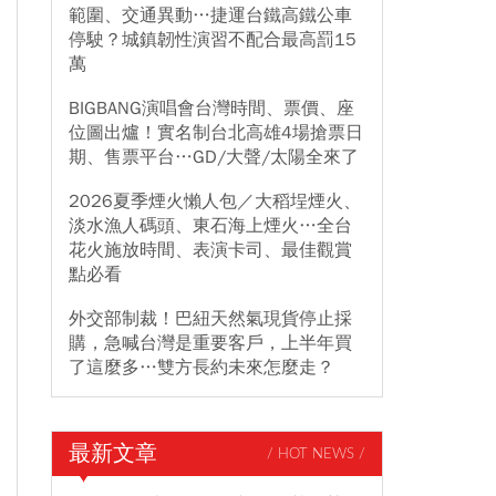
範圍、交通異動…捷運台鐵高鐵公車
停駛？城鎮韌性演習不配合最高罰15
萬
BIGBANG演唱會台灣時間、票價、座
位圖出爐！實名制台北高雄4場搶票日
期、售票平台…GD/大聲/太陽全來了
2026夏季煙火懶人包／大稻埕煙火、
淡水漁人碼頭、東石海上煙火…全台
花火施放時間、表演卡司、最佳觀賞
點必看
外交部制裁！巴紐天然氣現貨停止採
購，急喊台灣是重要客戶，上半年買
了這麼多…雙方長約未來怎麼走？
最新文章
/ HOT NEWS /