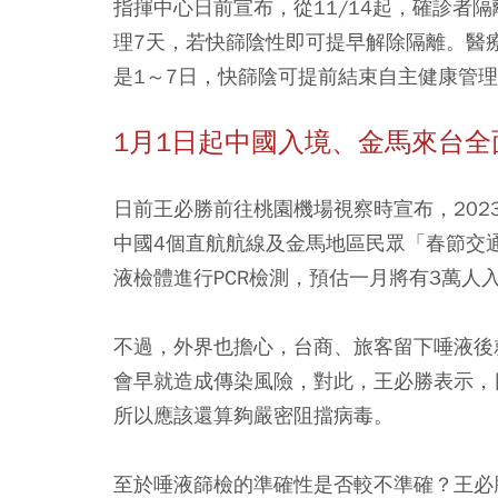
指揮中心日前宣布，從11/14起，確診者
理7天，若快篩陰性即可提早解除隔離。醫療
是1～7日，快篩陰可提前結束自主健康管
1月1日起中國入境、金馬來台全
日前王必勝前往桃園機場視察時宣布，2023
中國4個直航航線及金馬地區民眾「春節交通
液檢體進行PCR檢測，預估一月將有3萬人
不過，外界也擔心，台商、旅客留下唾液後
會早就造成傳染風險，對此，王必勝表示，
所以應該還算夠嚴密阻擋病毒。
至於唾液篩檢的準確性是否較不準確？王必