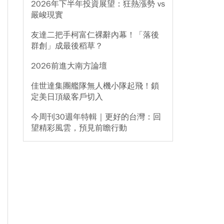
2026年下半年投資展望：狂熱漲勢 vs
嚴峻現實
友達二把手柯富仁裸辭內幕！「落後
群創」成最後稻草？
2026前進大南方論壇
佳世達集團艦隊無人機小隊起飛！鎖
定美日頂級客戶切入
今周刊30週年特輯｜更好的台灣：回
望精彩風雲，預見前瞻行動