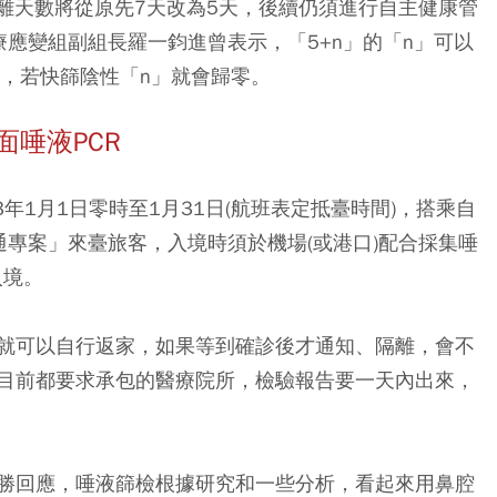
隔離天數將從原先7天改為5天，後續仍須進行自主健康管
應變組副組長羅一鈞進曾表示，「5+n」的「n」可以
理，若快篩陰性「n」就會歸零。
面唾液PCR
年1月1日零時至1月31日(航班表定抵臺時間)，搭乘自
專案」來臺旅客，入境時須於機場(或港口)配合採集唾
入境。
就可以自行返家，如果等到確診後才通知、隔離，會不
目前都要求承包的醫療院所，檢驗報告要一天內出來，
勝回應，唾液篩檢根據研究和一些分析，看起來用鼻腔