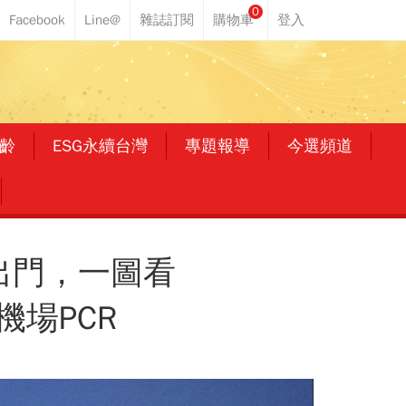
0
齡
ESG永續台灣
專題報導
今選頻道
可出門，一圖看
機場PCR