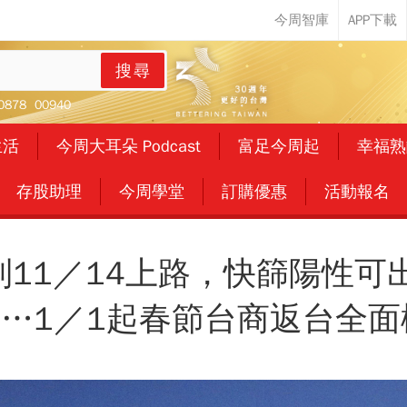
搜尋
0878
00940
生活
今周大耳朵 Podcast
富足今周起
幸福熟
存股助理
今周學堂
訂購優惠
活動報名
制11／14上路，快篩陽性
…1／1起春節台商返台全面