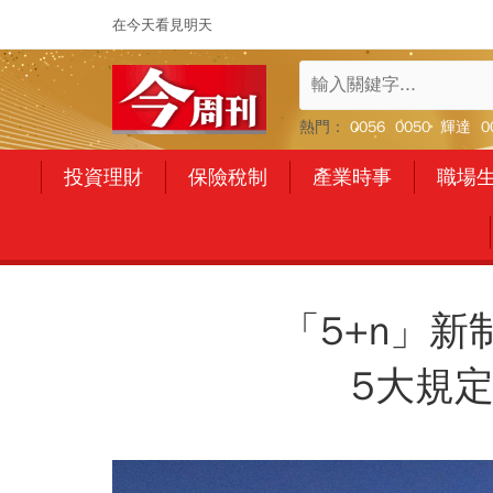
在今天看見明天
熱門：
0056
0050
輝達
0
投資理財
保險稅制
產業時事
職場
「5+n」新
5大規定