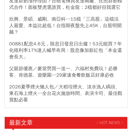
友達群創漲停理由？台積電傳買友達兩廠、比照群創模
式合作！面板雙虎選誰買，杜金龍：2檔都好但我選它
欣興、景碩、威剛、南亞科…15檔「三高股」這檔法
人最愛、本益比超低！台指期夜盤先上45K，台股明開
飆？
00881配息4.6元，除息日發息日出爐！53元能買？年
化殖利率17%達人喊早布局：股息像加薪紅包「本金還
會長大」
父親節優惠／麥當勞買一送一、六福村免費玩！必勝
客、肯德基、遊樂園…29家速食餐飲飯店好康必收
2026夏季煙火懶人包／大稻埕煙火、淡水漁人碼頭、
東石海上煙火…全台花火施放時間、表演卡司、最佳觀
賞點必看
最新文章
/ HOT NEWS /