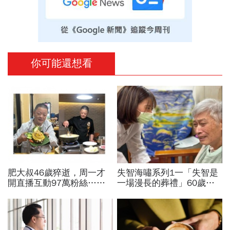
你可能還想看
肥大叔46歲猝逝，周一才
失智海嘯系列1一「失智是
開直播互動97萬粉絲…常
一場漫長的葬禮」60歲退
連續工作17小時，死因和
休教授突患失智，陪伴成修
爆瘦有關？體重異常減輕9
補家庭關係的最後拼圖
警訊