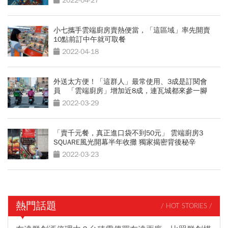
2022-04-27
小七攜手雲端廚房賣熱便當，「這區域」率先開賣
10點前訂中午就可取餐
2022-04-18
外送太方便！「這群人」最常使用、3成是訂閱會
員 「雲端廚房」增加近8成，連瓦城都來參一腳
2022-03-29
「賣千元餐，真正進口袋不到50元」 雲端廚房3
SQUARE風光開幕半年收攤 獨家揭密背後秘辛
2022-03-23
熱門話題
/ HOT STORIES /