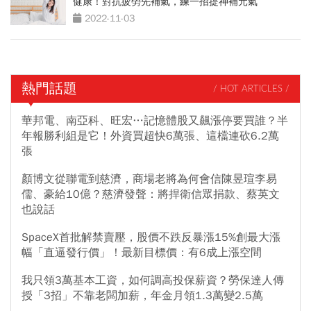
健康！對抗疲勞先補氣，練一招提神補元氣
2022-11-03
熱門話題
/ HOT ARTICLES /
華邦電、南亞科、旺宏…記憶體股又飆漲停要買誰？半
年報勝利組是它！外資買超快6萬張、這檔連砍6.2萬
張
顏博文從聯電到慈濟，商場老將為何會信陳昱瑄李易
儒、豪給10億？慈濟發聲：將捍衛信眾捐款、蔡英文
也說話
SpaceX首批解禁賣壓，股價不跌反暴漲15%創最大漲
幅「直逼發行價」！最新目標價：有6成上漲空間
我只領3萬基本工資，如何調高投保薪資？勞保達人傳
授「3招」不靠老闆加薪，年金月領1.3萬變2.5萬