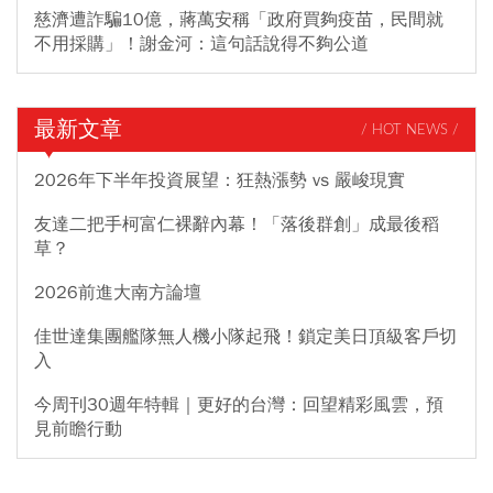
慈濟遭詐騙10億，蔣萬安稱「政府買夠疫苗，民間就
不用採購」！謝金河：這句話說得不夠公道
最新文章
/ HOT NEWS /
2026年下半年投資展望：狂熱漲勢 vs 嚴峻現實
友達二把手柯富仁裸辭內幕！「落後群創」成最後稻
草？
2026前進大南方論壇
佳世達集團艦隊無人機小隊起飛！鎖定美日頂級客戶切
入
今周刊30週年特輯｜更好的台灣：回望精彩風雲，預
見前瞻行動