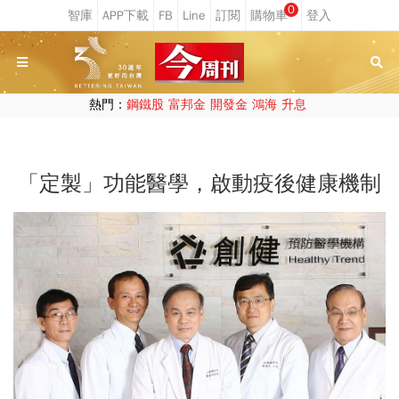
0
熱門：
鋼鐵股
富邦金
開發金
鴻海
升息
「定製」功能醫學，啟動疫後健康機制