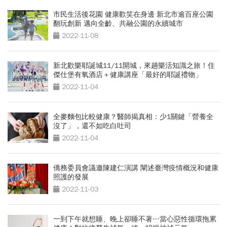
市民生活後花園 健康歡笑在身邊 新北市逾百座公園
翻玩創新 邁向全齡、共融公園的永續城市
2022-11-08
新北歡樂耶誕城11/11開城，來趟樂活知識之旅！住
傑仕堡有氧酒店＋健康講座「最好的耶誕禮物」
2022-11-04
全麥麵包比較健康？醫師揭真相：少1關鍵「營養全
沒了」，還不如吃白吐司
2022-11-04
僑務委員會議邀陳建仁演講 闡述臺灣疫情概況和健康
照護的發展
2022-11-03
一到下午就想睡、晚上卻睡不著…當心惡性循環拖累