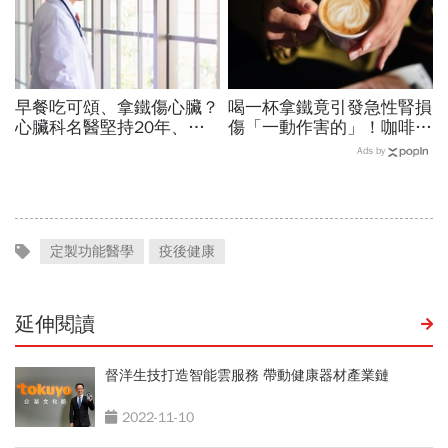
早餐吃可頌、拿鐵傷心臟？
喝一杯拿鐵竟引發急性腎損
心臟科名醫堅持20年、早
傷「一動作害的」！咖啡冰
上9點前不做「5件事」：
冰箱可以放多久？醫：含奶
Ads by
喝咖啡前先喝「這1杯」更
咖啡超過「這時間」別喝了
護心
定製功能醫學
疫後健康
延伸閱讀
督洋生技打造智能雲服務 帶動健康器材產業鏈
2022-11-10