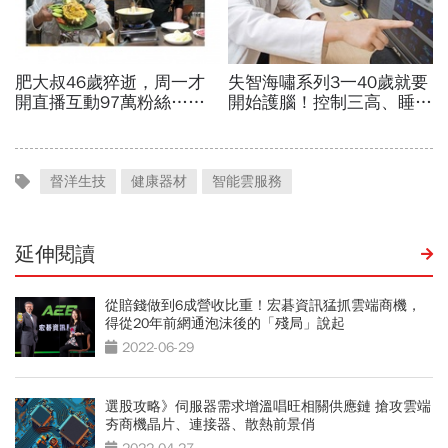
督洋生技
健康器材
智能雲服務
延伸閱讀
從賠錢做到6成營收比重！宏碁資訊猛抓雲端商機，
得從20年前網通泡沫後的「殘局」說起
2022-06-29
選股攻略》伺服器需求增溫唱旺相關供應鏈 搶攻雲端
夯商機晶片、連接器、散熱前景俏