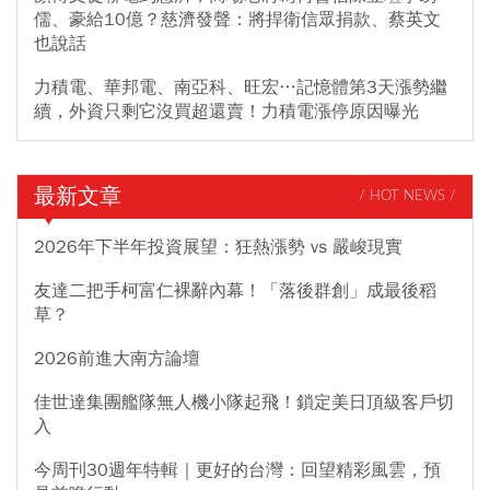
儒、豪給10億？慈濟發聲：將捍衛信眾捐款、蔡英文
也說話
力積電、華邦電、南亞科、旺宏…記憶體第3天漲勢繼
續，外資只剩它沒買超還賣！力積電漲停原因曝光
最新文章
/ HOT NEWS /
2026年下半年投資展望：狂熱漲勢 vs 嚴峻現實
友達二把手柯富仁裸辭內幕！「落後群創」成最後稻
草？
2026前進大南方論壇
佳世達集團艦隊無人機小隊起飛！鎖定美日頂級客戶切
入
今周刊30週年特輯｜更好的台灣：回望精彩風雲，預