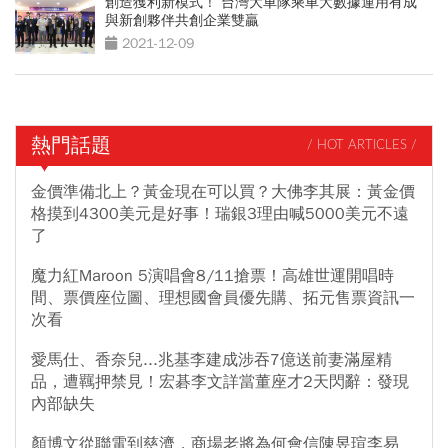
創造獲利新模式！ 台灣大車隊乘車大數據運用有成
與新創夥伴共創企業雙贏
2021-12-09
熱門話題
/ HOT ARTICLES /
金價準備北上？黃金現在可以買？大佛李其展：黃金價
格摸到4300美元是好事！瑞銀3理由喊5000美元不遠
了
魔力紅Maroon 5演唱會8/11搶票！高雄世運開唱時
間、票價座位圖、理想國會員優先購、拓元售票資訊一
次看
愛馬仕、香奈兒...兆基李建成涉吞7億送前妻滿屋精
品，遭羈押禁見！宏碁李文詳當董座才2天閃辭：發現
內部缺失
顏博文從聯電到慈濟，商場老將為何會信陳昱瑄李易