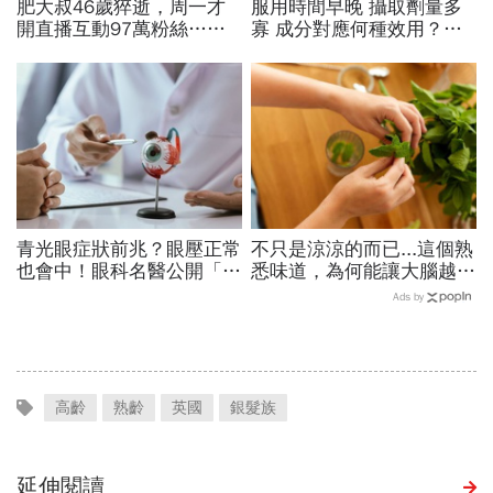
肥大叔46歲猝逝，周一才
服用時間早晚 攝取劑量多
開直播互動97萬粉絲…常
寡 成分對應何種效用？
連續工作17小時，死因和
專家也看花眼 保健品怎麼
爆瘦有關？體重異常減輕9
吃才對
警訊
青光眼症狀前兆？眼壓正常
不只是涼涼的而已...這個熟
也會中！眼科名醫公開「護
悉味道，為何能讓大腦越聞
眼飲食＋自我檢測3步
越靈光？醫師：每天幾分
Ads by
驟」：三餐多吃「1類食
鐘，還能抗老防蛀牙
物」護眼
高齡
熟齡
英國
銀髮族
延伸閱讀