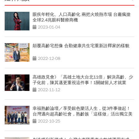
眼疾年輕化、人口高齡化 兩把火燒熱市場 台廠瘋搶
全球2.4兆眼科醫療商機
2023-01-04
顛覆高齡宅想像 合勤健康共生宅重新詮釋家的樣貌
2022-12-08
高雄政見會》「高雄土地大台北11倍」解決高齡、少
子化前，陳其邁更重視這件事！1關鍵留人才就業
2022-11-12
幸福熟齡論壇／享受銀色樂活人生，從3件事做起！
台灣邁向超高齡社會，熟齡族「這樣做」活出獨立美
好老後
2022-10-25