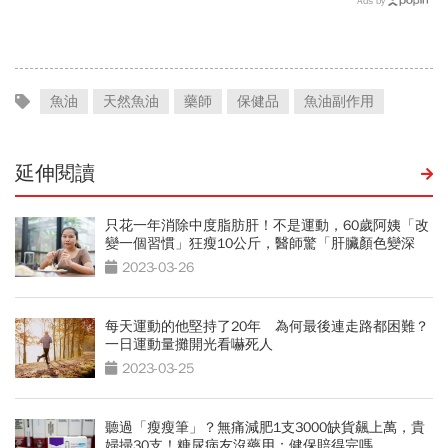
Ads by
喝咖啡前先喝「這1杯」更
驟」：三餐多吃「1類食
護心
物」護眼
魚油
天然魚油
藥師
保健品
魚油副作用
延伸閱讀
只花一年消除中度脂肪肝！不是運動，60歲阿姨「改
變一個習慣」狂瘦10公斤，醫師驚「肝臟顏色變深
了」
2023-03-26
每天運動的他堅持了20年 為何最後連走路都困難？
一日運動量攤開光看嚇死人
2023-03-25
聽過「瘦瘦筆」？無痛減肥1支3000缺貨飆上萬，貴
婦掃30支！糖尿病友沒藥用：健保賠得完嗎