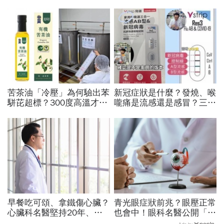
苦茶油「冷壓」為何驗出苯
新冠症狀是什麼？發燒、喉
駢芘超標？300度高溫才大
嚨痛是流感還是感冒？三合
量形成，哪個環節出問題？
一快篩一次驗3種，哪裡有
顏宗海籲這件事
賣？3大APP秒查庫存
早餐吃可頌、拿鐵傷心臟？
青光眼症狀前兆？眼壓正常
心臟科名醫堅持20年、早
也會中！眼科名醫公開「護
上9點前不做「5件事」：
眼飲食＋自我檢測3步