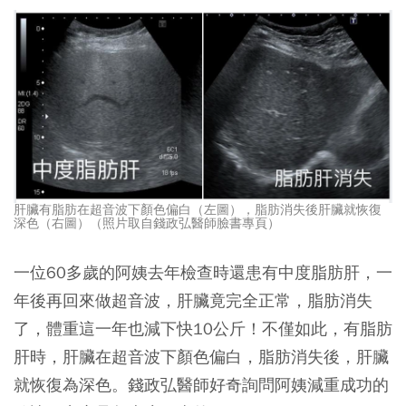
肝臟有脂肪在超音波下顏色偏白（左圖），脂肪消失後肝臟就恢復
深色（右圖）（照片取自錢政弘醫師臉書專頁）
一位60多歲的阿姨去年檢查時還患有中度脂肪肝，一
年後再回來做超音波，肝臟竟完全正常，脂肪消失
了，體重這一年也減下快10公斤！不僅如此，有脂肪
肝時，肝臟在超音波下顏色偏白，脂肪消失後，肝臟
就恢復為深色。錢政弘醫師好奇詢問阿姨減重成功的