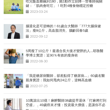
吃完飯血糖飆到180，她1動作立刻降…營養師揭關
鍵：「肌肉會吃它」！吃對4種食物穩定控糖
2023-03-24
腦退化是可逆轉的！61歲台大醫師「777大腦保健
法」瘦8公斤，高血脂消失、腦齡回春5歲
2022-09-12
5周瘦了10公斤！最適合長大後才變胖的人...耶魯醫
學博士實證：近90％有效的瘦身術
2022-08-30
「我是糖尿病醫師，卻差點得了糖尿病...」60歲名醫
親身實證：我如何甩肉24公斤，逆轉高血糖
2022-07-25
10萬滾出10億！麻醉醫師38歲提早退休「打麻將打到
空虛」，49歲癌末才懂：投資最大價值，是讓你不必
悲壯活著