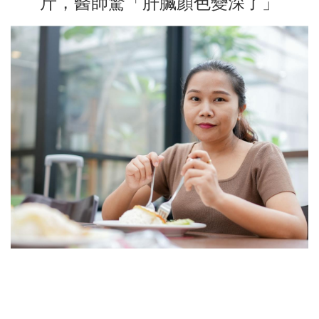
斤，醫師驚「肝臟顏色變深了」