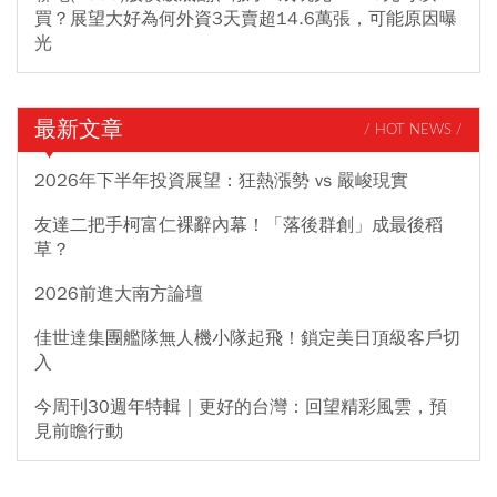
買？展望大好為何外資3天賣超14.6萬張，可能原因曝
光
最新文章
/ HOT NEWS /
2026年下半年投資展望：狂熱漲勢 vs 嚴峻現實
友達二把手柯富仁裸辭內幕！「落後群創」成最後稻
草？
2026前進大南方論壇
佳世達集團艦隊無人機小隊起飛！鎖定美日頂級客戶切
入
今周刊30週年特輯｜更好的台灣：回望精彩風雲，預
見前瞻行動