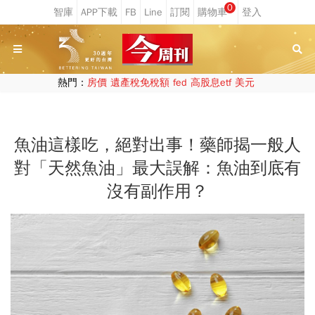
0
熱門：
房價
遺產稅免稅額
fed
高股息etf
美元
魚油這樣吃，絕對出事！藥師揭一般人
對「天然魚油」最大誤解：魚油到底有
沒有副作用？