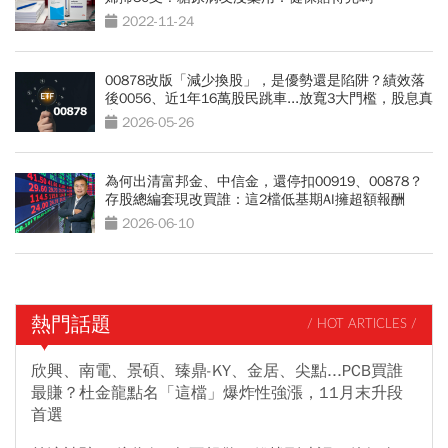
2022-11-24
00878改版「減少換股」，是優勢還是陷阱？績效落
後0056、近1年16萬股民跳車...放寬3大門檻，股息真
會更穩？
2026-05-26
為何出清富邦金、中信金，還停扣00919、00878？
存股總編套現改買誰：這2檔低基期AI擁超額報酬
2026-06-10
熱門話題
/ HOT ARTICLES /
欣興、南電、景碩、臻鼎-KY、金居、尖點...PCB買誰
最賺？杜金龍點名「這檔」爆炸性強漲，11月末升段
首選