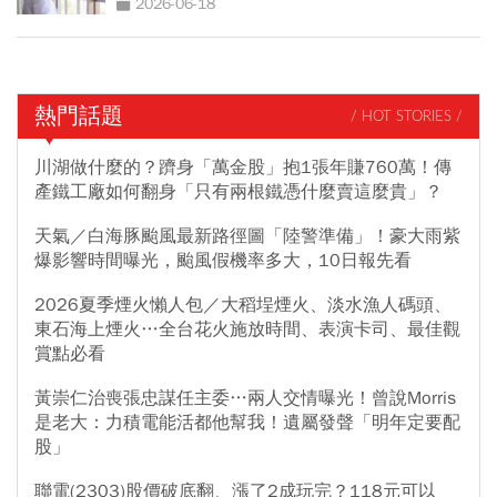
2026-06-18
熱門話題
/ HOT STORIES /
川湖做什麼的？躋身「萬金股」抱1張年賺760萬！傳
產鐵工廠如何翻身「只有兩根鐵憑什麼賣這麼貴」？
天氣／白海豚颱風最新路徑圖「陸警準備」！豪大雨紫
爆影響時間曝光，颱風假機率多大，10日報先看
2026夏季煙火懶人包／大稻埕煙火、淡水漁人碼頭、
東石海上煙火…全台花火施放時間、表演卡司、最佳觀
賞點必看
黃崇仁治喪張忠謀任主委…兩人交情曝光！曾說Morris
是老大：力積電能活都他幫我！遺屬發聲「明年定要配
股」
聯電(2303)股價破底翻、漲了2成玩完？118元可以