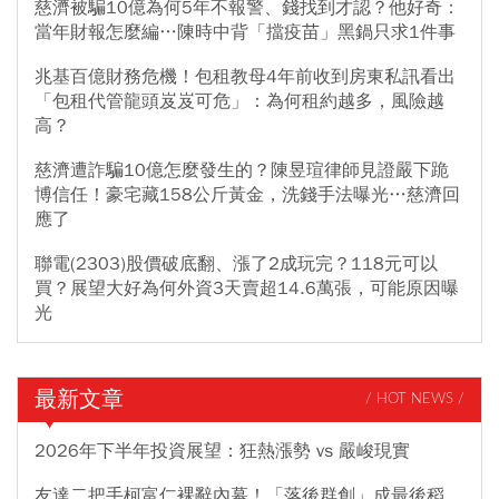
慈濟被騙10億為何5年不報警、錢找到才認？他好奇：
當年財報怎麼編…陳時中背「擋疫苗」黑鍋只求1件事
兆基百億財務危機！包租教母4年前收到房東私訊看出
「包租代管龍頭岌岌可危」：為何租約越多，風險越
高？
慈濟遭詐騙10億怎麼發生的？陳昱瑄律師見證嚴下跪
博信任！豪宅藏158公斤黃金，洗錢手法曝光…慈濟回
應了
聯電(2303)股價破底翻、漲了2成玩完？118元可以
買？展望大好為何外資3天賣超14.6萬張，可能原因曝
光
最新文章
/ HOT NEWS /
2026年下半年投資展望：狂熱漲勢 vs 嚴峻現實
友達二把手柯富仁裸辭內幕！「落後群創」成最後稻