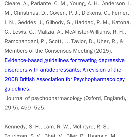
Cleare, A., Pariante, C. M., Young, A. H., Anderson, I.
M., Christmas, D., Cowen, P. J., Dickens, C., Ferrier,
I. N., Geddes, J., Gilbody, S., Haddad, P. M., Katona,
C., Lewis, G., Malizia, A., McAllister-Williams, R. H.,
Ramchandani, P., Scott, J., Taylor, D., Uher, R., &
Members of the Consensus Meeting (2015).
Evidence-based guidelines for treating depressive
disorders with antidepressants: A revision of the
2008 British Association for Psychopharmacology
guidelines.
Journal of psychopharmacology (Oxford, England),
29(5), 459–525.
Kennedy, S. H., Lam, R. W., McIntyre, R. S.,
Tourjman, S. V., Bhat, V., Blier, P., Hasnain, M.,