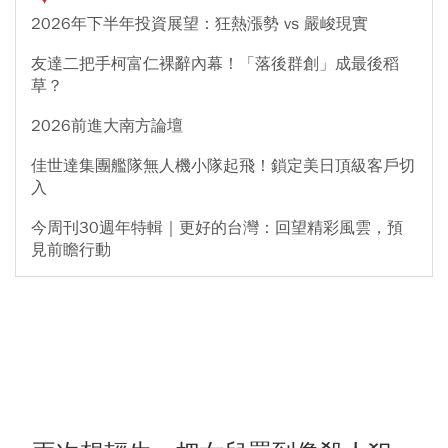
2026年下半年投資展望：狂熱漲勢 vs 嚴峻現實
友達二把手柯富仁裸辭內幕！「落後群創」成最後稻
草？
2026前進大南方論壇
佳世達集團艦隊無人機小隊起飛！鎖定美日頂級客戶切
入
今周刊30週年特輯｜更好的台灣：回望精彩風雲，預
見前瞻行動