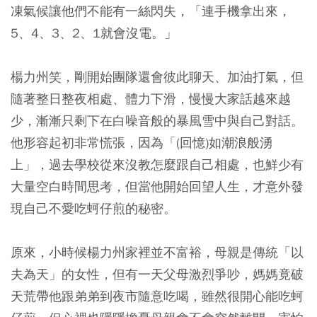
凍氣候讓他們不能有一絲閃失，「連手機拿出來，
5、4、3、2、1就會沒電。」
楊力州笑，剛開始團隊還會彼此聊天、加油打氣，但
隨著整日整夜相處、體力下滑，慢慢大家話越來越
少，漸漸只剩下在白噪音般的暴風雪中與自己對話。
他形容起初非常慌張，因為「(回憶)如潮浪般湧
上」，過去學校從來沒教怎麼跟自己相處，也鮮少有
大量空白時間思考，但當他開始回望人生，才意外發
現自己不愛吃蚵仔煎的秘密。
原來，小時候楊力州家裡並不富裕，母親是傳統「以
夫為天」的女性，但有一天父母激烈爭吵，媽媽竟破
天荒帶他跟弟弟到夜市隨意吃喝，雖然很開心能吃蚵