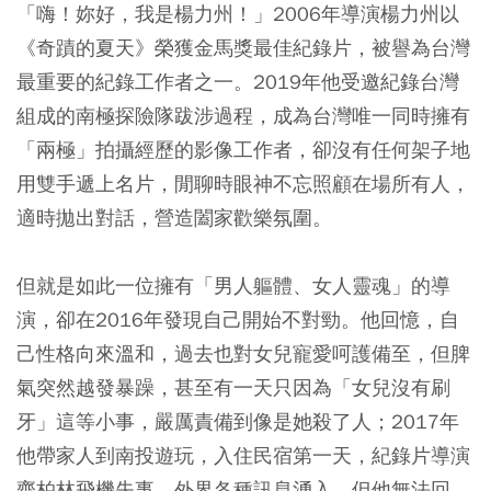
「嗨！妳好，我是楊力州！」2006年導演楊力州以
《奇蹟的夏天》榮獲金馬獎最佳紀錄片，被譽為台灣
最重要的紀錄工作者之一。2019年他受邀紀錄台灣
組成的南極探險隊跋涉過程，成為台灣唯一同時擁有
「兩極」拍攝經歷的影像工作者，卻沒有任何架子地
用雙手遞上名片，閒聊時眼神不忘照顧在場所有人，
適時拋出對話，營造闔家歡樂氛圍。
但就是如此一位擁有「男人軀體、女人靈魂」的導
演，卻在2016年發現自己開始不對勁。他回憶，自
己性格向來溫和，過去也對女兒寵愛呵護備至，但脾
氣突然越發暴躁，甚至有一天只因為「女兒沒有刷
牙」這等小事，嚴厲責備到像是她殺了人；2017年
他帶家人到南投遊玩，入住民宿第一天，紀錄片導演
齊柏林
飛機失事，外界各種訊息湧入，但他無法回