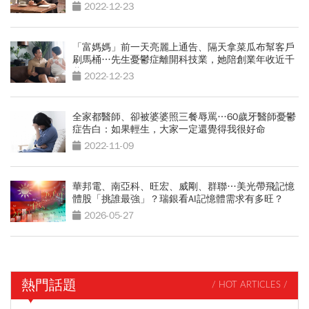
2022-12-23
「富媽媽」前一天亮麗上通告、隔天拿菜瓜布幫客戶
刷馬桶…先生憂鬱症離開科技業，她陪創業年收近千
萬
2022-12-23
全家都醫師、卻被婆婆照三餐辱罵…60歲牙醫師憂鬱
症告白：如果輕生，大家一定還覺得我很好命
2022-11-09
華邦電、南亞科、旺宏、威剛、群聯…美光帶飛記憶
體股「挑誰最強」？瑞銀看AI記憶體需求有多旺？
2026-05-27
熱門話題
/ HOT ARTICLES /