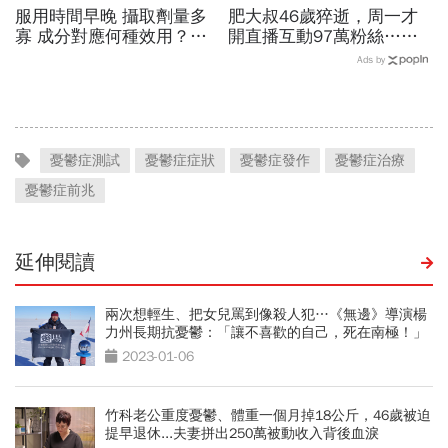
服用時間早晚 攝取劑量多
肥大叔46歲猝逝，周一才
寡 成分對應何種效用？
開直播互動97萬粉絲…常
專家也看花眼 保健品怎麼
連續工作17小時，死因和
Ads by
吃才對
爆瘦有關？體重異常減輕9
警訊
憂鬱症測試
憂鬱症症狀
憂鬱症發作
憂鬱症治療
憂鬱症前兆
延伸閱讀
兩次想輕生、把女兒罵到像殺人犯…《無邊》導演楊
力州長期抗憂鬱：「讓不喜歡的自己，死在南極！」
2023-01-06
竹科老公重度憂鬱、體重一個月掉18公斤，46歲被迫
提早退休...夫妻拼出250萬被動收入背後血淚