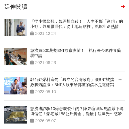
延伸閱讀
「從小很悲觀，曾經想自殺！」人生不斷「肖想」的
小野，鼓勵厭世代：從土地連結裡，點燃生命熱情
2021-12-24
慈濟買500萬劑BNT原廠疫苗！ 執行長今遞件食藥
署申請
2021-06-23
郭台銘爆料這句「獨立的台灣政府」讓BNT被擋，王
必勝秀證據：BNT大股東給郭董的信不是這樣寫
2023-05-10
慈濟遭詐騙10億怎麼發生的？陳昱瑄律師見證嚴下跪
博信任！豪宅藏158公斤黃金，洗錢手法曝光…慈濟
回應了
2026-08-07