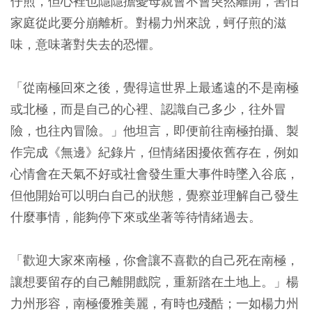
仔煎，但心裡也隱隱擔憂母親會不會突然離開，害怕
家庭從此要分崩離析。對楊力州來說，蚵仔煎的滋
味，意味著對失去的恐懼。
「從南極回來之後，覺得這世界上最遙遠的不是南極
或北極，而是自己的心裡、認識自己多少，往外冒
險，也往內冒險。」他坦言，即便前往南極拍攝、製
作完成《無邊》紀錄片，但情緒困擾依舊存在，例如
心情會在天氣不好或社會發生重大事件時墜入谷底，
但他開始可以明白自己的狀態，覺察並理解自己發生
什麼事情，能夠停下來或坐著等待情緒過去。
「歡迎大家來南極，你會讓不喜歡的自己死在南極，
讓想要留存的自己離開戲院，重新踏在土地上。」楊
力州形容，南極優雅美麗，有時也殘酷；一如楊力州