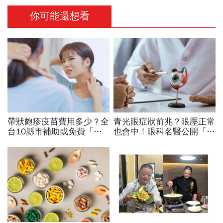
你可能還想看
帶狀皰疹疫苗費用多少？全
青光眼症狀前兆？眼壓正常
台10縣市補助或免費「現
也會中！眼科名醫公開「護
賺17000元」！補助資格、
眼飲食＋自我檢測3步
準備文件、資訊一次看
驟」：三餐多吃「1類食
物」護眼