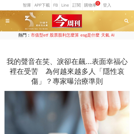
0
熱門：
市值型etf
股票股利怎麼算
esg是什麼
天氣
AI
我的聲音在笑、淚卻在飆...表面幸福心
裡在受苦 為何越來越多人「隱性哀
傷」？專家曝治療準則