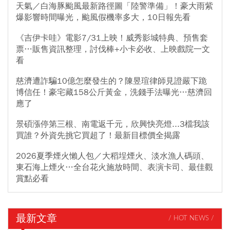
天氣／白海豚颱風最新路徑圖「陸警準備」！豪大雨紫
爆影響時間曝光，颱風假機率多大，10日報先看
《吉伊卡哇》電影7/31上映！威秀影城特典、預售套
票…販售資訊整理，討伐棒+小卡必收、上映戲院一文
看
慈濟遭詐騙10億怎麼發生的？陳昱瑄律師見證嚴下跪
博信任！豪宅藏158公斤黃金，洗錢手法曝光…慈濟回
應了
景碩漲停第三根、南電返千元，欣興快亮燈...3檔我該
買誰？外資先挑它買超了！最新目標價全揭露
2026夏季煙火懶人包／大稻埕煙火、淡水漁人碼頭、
東石海上煙火…全台花火施放時間、表演卡司、最佳觀
賞點必看
最新文章
/ HOT NEWS /