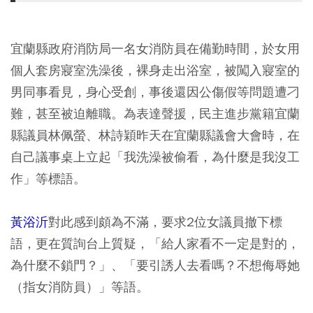
宜蘭縣政府消防局一名女消防員在備勤時間，於女用
個人套房寢室洗澡後，裸身走出浴室，被闖入寢室的
男同事看見，身心受創，事後還因公傷假等問題遭刁
難，甚至被迫離職。為表達聲援，民主進步黨籍宜蘭
縣議員林佩螢、林詩穎昨天在宜蘭縣議會大會時，在
自己議事桌上立起「我洗澡被偷看，為什麼是我沒工
作」等標語。
黃浴沂
對此感到頗為不滿，要求2位女議員撤下標
語，更在質詢台上質疑，「給人家看不一定是對的，
為什麼不鎖門？」、「要引誘人去看嗎？不想侮辱她
（指女消防員）」等語。