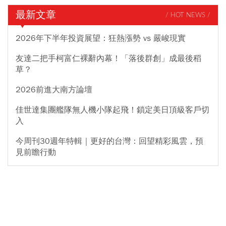
最新文章
/ HOT NEWS /
2026年下半年投資展望：狂熱漲勢 vs 嚴峻現實
友達二把手柯富仁裸辭內幕！「落後群創」成最後稻
草？
2026前進大南方論壇
佳世達集團艦隊無人機小隊起飛！鎖定美日頂級客戶切
入
今周刊30週年特輯｜更好的台灣：回望精彩風雲，預
見前瞻行動