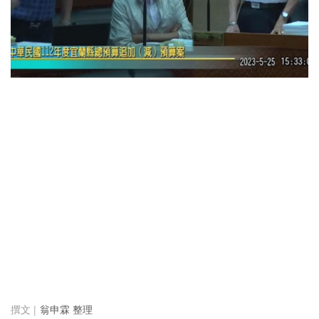
翁申霖 整理