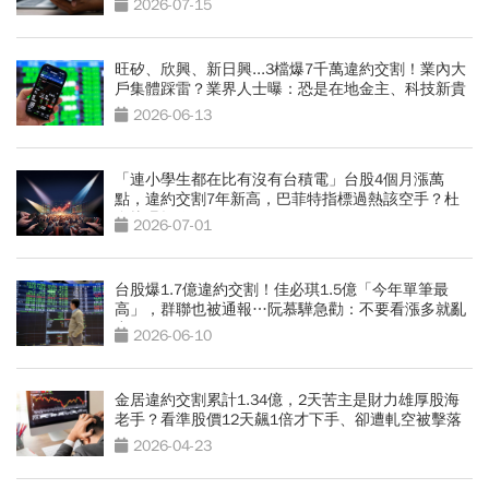
2026-07-15
旺矽、欣興、新日興...3檔爆7千萬違約交割！業內大
戶集體踩雷？業界人士曝：恐是在地金主、科技新貴
2026-06-13
「連小學生都在比有沒有台積電」台股4個月漲萬
點，違約交割7年新高，巴菲特指標過熱該空手？杜
金龍曝操作
2026-07-01
台股爆1.7億違約交割！佳必琪1.5億「今年單筆最
高」，群聯也被通報…阮慕驊急勸：不要看漲多就亂
空
2026-06-10
金居違約交割累計1.34億，2天苦主是財力雄厚股海
老手？看準股價12天飆1倍才下手、卻遭軋空被擊落
2026-04-23