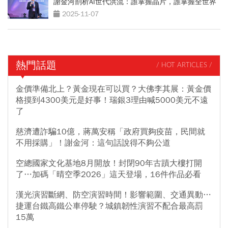
謝金河剖析AI世代洪流：誰掌握晶片，誰掌握全世界
2025-11-07
熱門話題
/ HOT ARTICLES /
金價準備北上？黃金現在可以買？大佛李其展：黃金價
格摸到4300美元是好事！瑞銀3理由喊5000美元不遠
了
慈濟遭詐騙10億，蔣萬安稱「政府買夠疫苗，民間就
不用採購」！謝金河：這句話說得不夠公道
空總國家文化基地8月開放！封閉90年古蹟大樓打開
了…加碼「晴空季2026」這天登場，16件作品必看
漢光演習斷網、防空演習時間！影響範圍、交通異動…
捷運台鐵高鐵公車停駛？城鎮韌性演習不配合最高罰
15萬