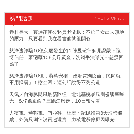
熱門話題
/ HOT STORIES /
眷村長大，蔡詩萍聊公務員老父親：不給子女出人頭地
的壓力，只要看到我在看書他就很開心
慈濟遭詐騙10億怎麼發生的？陳昱瑄律師見證嚴下跪
博信任！豪宅藏158公斤黃金，洗錢手法曝光…慈濟回
應了
慈濟遭詐騙10億，蔣萬安稱「政府買夠疫苗，民間就
不用採購」！謝金河：這句話說得不夠公道
天氣／白海豚颱風最新路徑！北北基桃暴風圈侵襲率曝
光、8/7颱風假？三颱怎麼走，10日報先看
力積電、華邦電、南亞科、旺宏…記憶體第3天漲勢繼
續，外資只剩它沒買超還賣！力積電漲停原因曝光