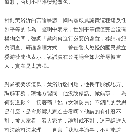
道歉，否則不排除發起罷免。
針對黃浴沂的言論爭議，國民黨嚴厲譴責這種違反性
別平等的作為，聲明中表示，性別平等價值完全沒有
模糊空間，強調「黨內會進行必要的處置，移請考紀
會調查、研議處理方式。」曾任警大教授的國民黨立
委游毓蘭也表示，該議員在公開場合如此羞辱被害
人，實在是太誇張。
對於被要求道歉，黃浴沂怒回應，他長年服務地方、
調解事務，獲地方認同，他沒說錯話、做錯事，「為
何要道歉？」接著稱「她（女消防員）不鎖門的意思
是什麼？是會影響人家進去看啊？他講的有什麼不
對，被人家看，看人家的，誰對或不對，這已經進入
司法給司法處理。」直言「我就事論事，不可能道