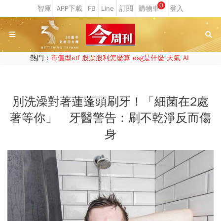
0
熱門：
市值型etf
股票股利怎麼算
esg是什麼
天氣
AI
別洗澡對著蓮蓬頭刷牙！「細菌在2處
著等你」 牙醫警告：刷不乾淨反而傷
身