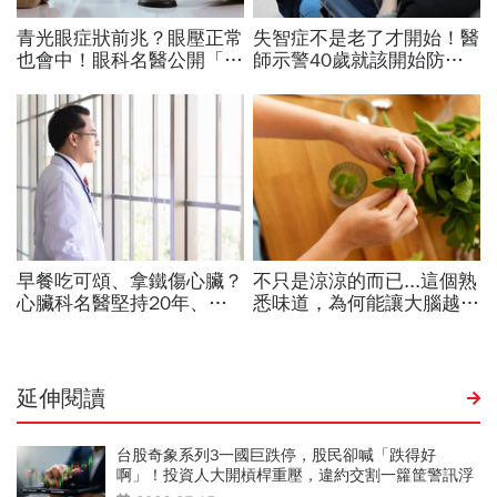
延伸閱讀
台股奇象系列3一國巨跌停，股民卻喊「跌得好
啊」！投資人大開槓桿重壓，違約交割一籮筐警訊浮
現