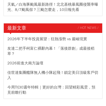
天氣／白海豚颱風最新路徑！北北基桃暴風圈侵襲率曝
光、8/7颱風假？三颱怎麼走，10日報先看
最新文章
/ HOT NEWS /
2026年下半年投資展望：狂熱漲勢 vs 嚴峻現實
友達二把手柯富仁裸辭內幕！「落後群創」成最後稻
草？
2026前進大南方論壇
佳世達集團艦隊無人機小隊起飛！鎖定美日頂級客戶切
入
今周刊30週年特輯｜更好的台灣：回望精彩風雲，預
見前瞻行動