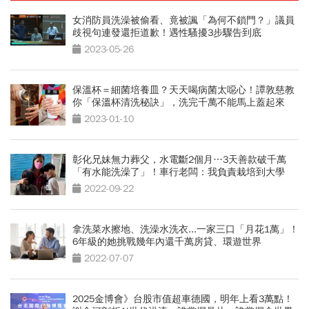
女消防員洗澡被偷看、竟被諷「為何不鎖門？」議員
歧視句連發還拒道歉！遇性騷擾3步驟告到底
2023-05-26
保溫杯＝細菌培養皿？天天喝病菌太噁心！譚敦慈教
你「保溫杯清洗秘訣」，洗完千萬不能馬上蓋起來
2023-01-10
彰化兄妹無力葬父，水電斷2個月…3天善款破千萬
「有水能洗澡了」！車行老闆：我負責栽培到大學
2022-09-22
拿洗菜水擦地、洗澡水洗衣...一家三口「月花1萬」！
6年級的她挑戰幾年內還千萬房貸、環遊世界
2022-07-07
2025金博會》台股市值超車德國，明年上看3萬點！