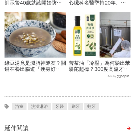
師示警40歲就該開始防失
心臟科名醫堅持20年、早
智，做好14件事可望預防
上9點前不做「5件事」：
45％風險
喝咖啡前先喝「這1杯」更
護心
綠豆湯竟是減脂神隊友？關
苦茶油「冷壓」為何驗出苯
鍵在養出腸道「瘦身好
駢芘超標？300度高溫才大
菌」...醫教邊吃邊消脂的3
量形成，哪個環節出問題？
Ads by
種方法「燃脂率大提升」
顏宗海籲這件事
浴室
洗澡淋浴
牙醫
刷牙
蛀牙
延伸閱讀