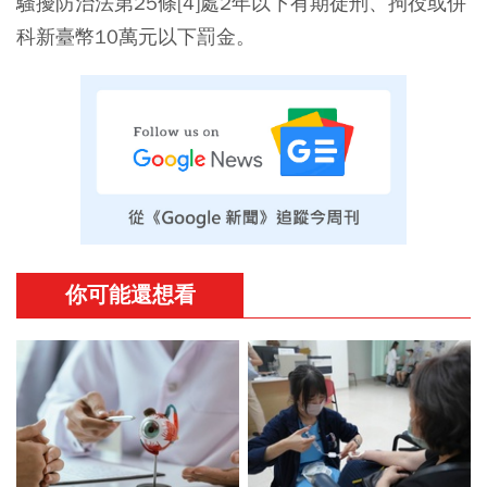
騷擾防治法第25條[4]處2年以下有期徒刑、拘役或併
科新臺幣10萬元以下罰金。