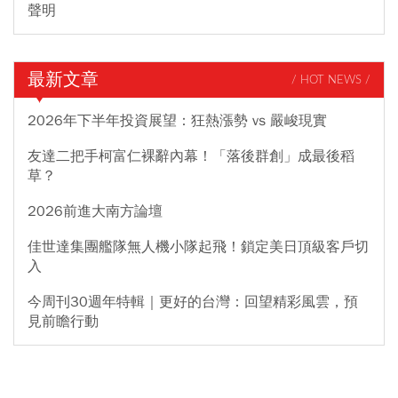
聲明
最新文章
/ HOT NEWS /
2026年下半年投資展望：狂熱漲勢 vs 嚴峻現實
友達二把手柯富仁裸辭內幕！「落後群創」成最後稻
草？
2026前進大南方論壇
佳世達集團艦隊無人機小隊起飛！鎖定美日頂級客戶切
入
今周刊30週年特輯｜更好的台灣：回望精彩風雲，預
見前瞻行動