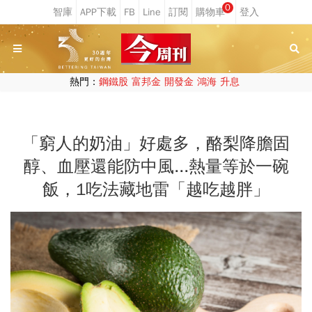
0
熱門：
鋼鐵股
富邦金
開發金
鴻海
升息
「窮人的奶油」好處多，酪梨降膽固
醇、血壓還能防中風...熱量等於一碗
飯，1吃法藏地雷「越吃越胖」