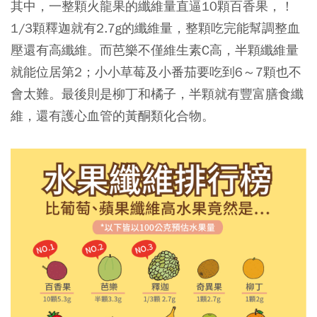
其中，一整顆火龍果的纖維量直逼10顆百香果，！
1/3顆釋迦就有2.7g的纖維量，整顆吃完能幫調整血
壓還有高纖維。而芭樂不僅維生素C高，半顆纖維量
就能位居第2；小小草莓及小番茄要吃到6～7顆也不
會太難。最後則是柳丁和橘子，半顆就有豐富膳食纖
維，還有護心血管的黃酮類化合物。