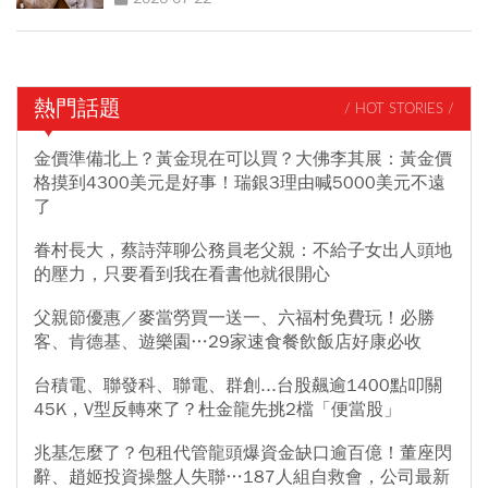
熱門話題
/ HOT STORIES /
金價準備北上？黃金現在可以買？大佛李其展：黃金價
格摸到4300美元是好事！瑞銀3理由喊5000美元不遠
了
眷村長大，蔡詩萍聊公務員老父親：不給子女出人頭地
的壓力，只要看到我在看書他就很開心
父親節優惠／麥當勞買一送一、六福村免費玩！必勝
客、肯德基、遊樂園…29家速食餐飲飯店好康必收
台積電、聯發科、聯電、群創...台股飆逾1400點叩關
45K，V型反轉來了？杜金龍先挑2檔「便當股」
兆基怎麼了？包租代管龍頭爆資金缺口逾百億！董座閃
辭、趙姬投資操盤人失聯…187人組自救會，公司最新