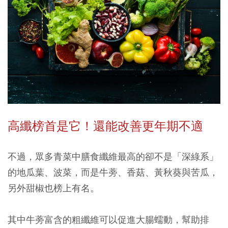
高纖榜首是它！還能改善更年期不適
不過，眾多青菜中膳食纖維最高的卻不是「深綠系」
的地瓜葉、波菜，而是牛蒡、香菇、黃秋葵與苦瓜，
另外甜椒也榜上有名。
其中牛蒡富含的粗纖維可以促進大腸蠕動，幫助排