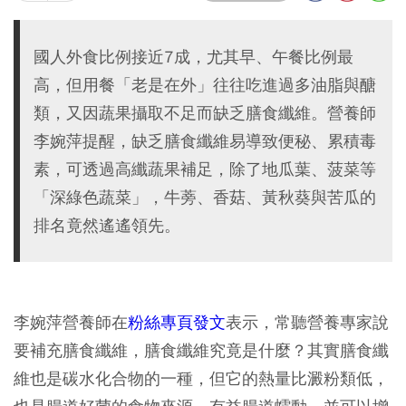
國人外食比例接近7成，尤其早、午餐比例最
高，但用餐「老是在外」往往吃進過多油脂與醣
類，又因蔬果攝取不足而缺乏膳食纖維。營養師
李婉萍提醒，缺乏膳食纖維易導致便秘、累積毒
素，可透過高纖蔬果補足，除了地瓜葉、菠菜等
「深綠色蔬菜」，牛蒡、香菇、黃秋葵與苦瓜的
排名竟然遙遙領先。
李婉萍營養師在
粉絲專頁發文
表示，常聽營養專家說
要補充膳食纖維，膳食纖維究竟是什麼？其實膳食纖
維也是碳水化合物的一種，但它的熱量比澱粉類低，