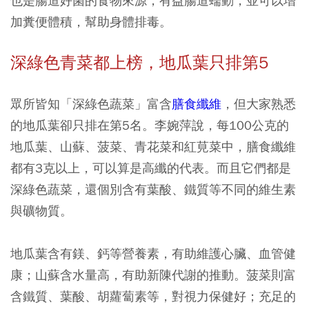
也是腸道好菌的食物來源，有益腸道蠕動，並可以增
加糞便體積，幫助身體排毒。
深綠色青菜都上榜，地瓜葉只排第5
眾所皆知「深綠色蔬菜」富含
膳食纖維
，但大家熟悉
的地瓜葉卻只排在第5名。李婉萍說，每100公克的
地瓜葉、山蘇、菠菜、青花菜和紅莧菜中，膳食纖維
都有3克以上，可以算是高纖的代表。而且它們都是
深綠色蔬菜，還個別含有葉酸、鐵質等不同的維生素
與礦物質。
地瓜葉含有鎂、鈣等營養素，有助維護心臟、血管健
康；山蘇含水量高，有助新陳代謝的推動。菠菜則富
含鐵質、葉酸、胡蘿蔔素等，對視力保健好；充足的