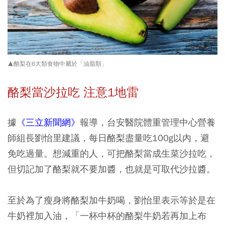
▲酪梨在6大類食物中屬於「油脂類」
酪梨當沙拉吃 注意1地雷
據
《三立新聞網》
報導，台安醫院體重管理中心營養
師組長劉怡里建議，每日酪梨盡量吃100g以內，避
免吃過量。想減重的人，可把酪梨當成生菜沙拉吃，
但切記加了酪梨就不要加醬，也就是可取代沙拉醬。
至於為了瘦身將酪梨加牛奶喝，劉怡里表示等於是在
牛奶裡加入油，「一杯中杯的酪梨牛奶若再加上布