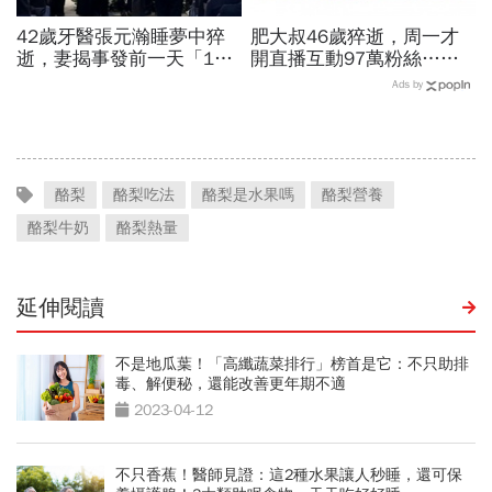
42歲牙醫張元瀚睡夢中猝
肥大叔46歲猝逝，周一才
逝，妻揭事發前一天「11
開直播互動97萬粉絲…常
字求救訊號」！感嘆當時沒
連續工作17小時，死因和
Ads by
聽懂：回想起來格外心痛
爆瘦有關？體重異常減輕9
警訊
酪梨
酪梨吃法
酪梨是水果嗎
酪梨營養
酪梨牛奶
酪梨熱量
延伸閱讀
不是地瓜葉！「高纖蔬菜排行」榜首是它：不只助排
毒、解便秘，還能改善更年期不適
2023-04-12
不只香蕉！醫師見證：這2種水果讓人秒睡，還可保