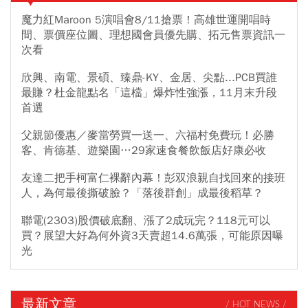
魔力紅Maroon 5演唱會8/11搶票！高雄世運開唱時
間、票價座位圖、理想國會員優先購、拓元售票資訊一
次看
欣興、南電、景碩、臻鼎-KY、金居、尖點...PCB買誰
最賺？杜金龍點名「這檔」爆炸性強漲，11月末升段
首選
父親節優惠／麥當勞買一送一、六福村免費玩！必勝
客、肯德基、遊樂園…29家速食餐飲飯店好康必收
友達二把手柯富仁裸辭內幕！彭双浪親自找回來的接班
人，為何最後撕破臉？「落後群創」成最後稻草？
聯電(2303)股價破底翻、漲了2成玩完？118元可以
買？展望大好為何外資3天賣超14.6萬張，可能原因曝
光
最新文章
/ HOT NEWS /