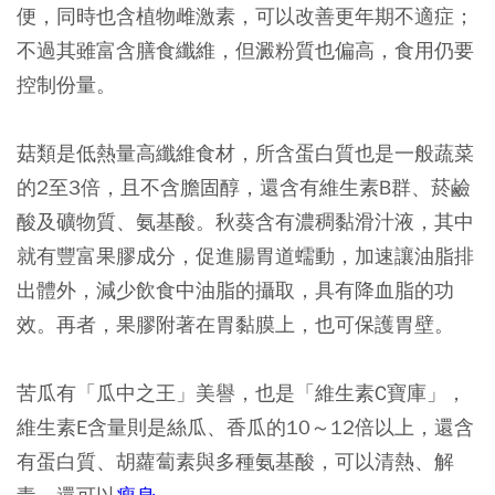
便，同時也含植物雌激素，可以改善更年期不適症；
不過其雖富含膳食纖維，但澱粉質也偏高，食用仍要
控制份量。
菇類是低熱量高纖維食材，所含蛋白質也是一般蔬菜
的2至3倍，且不含膽固醇，還含有維生素B群、菸鹼
酸及礦物質、氨基酸。秋葵含有濃稠黏滑汁液，其中
就有豐富果膠成分，促進腸胃道蠕動，加速讓油脂排
出體外，減少飲食中油脂的攝取，具有降血脂的功
效。再者，果膠附著在胃黏膜上，也可保護胃壁。
苦瓜有「瓜中之王」美譽，也是「維生素C寶庫」，
維生素E含量則是絲瓜、香瓜的10～12倍以上，還含
有蛋白質、胡蘿蔔素與多種氨基酸，可以清熱、解