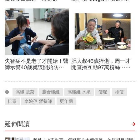
高纖 蔬菜
膳食纖維
高纖維 水果
便秘
排便
排毒
李婉萍 營養師
更年期
延伸閱讀