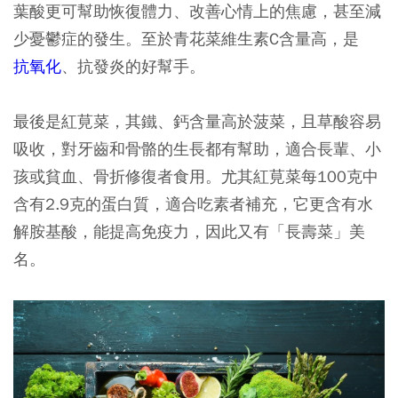
葉酸更可幫助恢復體力、改善心情上的焦慮，甚至減
少憂鬱症的發生。至於青花菜維生素C含量高，是
抗氧化
、抗發炎的好幫手。
最後是紅莧菜，其鐵、鈣含量高於菠菜，且草酸容易
吸收，對牙齒和骨骼的生長都有幫助，適合長輩、小
孩或貧血、骨折修復者食用。尤其紅莧菜每100克中
含有2.9克的蛋白質，適合吃素者補充，它更含有水
解胺基酸，能提高免疫力，因此又有「長壽菜」美
名。