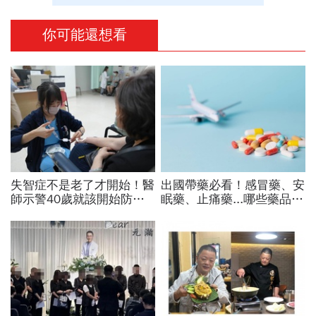
你可能還想看
失智症不是老了才開始！醫
出國帶藥必看！感冒藥、安
師示警40歲就該開始防失
眠藥、止痛藥...哪些藥品可
智，做好14件事可望預防
以帶上飛機？能放隨身行
45％風險
李？要申報？注意事項整理