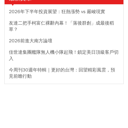
2026年下半年投資展望：狂熱漲勢 vs 嚴峻現實
友達二把手柯富仁裸辭內幕！「落後群創」成最後稻
草？
2026前進大南方論壇
佳世達集團艦隊無人機小隊起飛！鎖定美日頂級客戶切
入
今周刊30週年特輯｜更好的台灣：回望精彩風雲，預
見前瞻行動