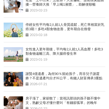
老是「上不出來」怎麼辦？大便偏硬、放屁很臭超困
擾…營養師大推「早上喝1液體」，助解便順暢
2023-02-23
停經女性平均每2人就1人骨質疏鬆，死亡率相當於乳
癌3期！多吃4類食物改善，更年期自在煥發
2023-02-18
女性進入更年期後，平均每2人就1人高血壓！多吃3
類食物遠離三高、降大腸癌發生率
2023-01-19
謝賢4億遺產，為何90％留給孫子，而非兒子謝霆
鋒？不是遺產均分才叫公平，有錢人財富傳承3重點
2026-07-21
房子漲了，家卻散了：當視訊那頭的孫子聽不懂中
文，熟齡父母才懂什麼叫「有錢卻孤單」的晚年
2026-07-22