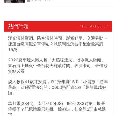
2022-11-11
熱門話題
/ HOT ARTICLES /
漢光演習斷網、防空演習時間！影響範圍、交通異動…
捷運台鐵高鐵公車停駛？城鎮韌性演習不配合最高罰
15萬
2026夏季煙火懶人包／大稻埕煙火、淡水漁人碼頭、
東石海上煙火…全台花火施放時間、表演卡司、最佳觀
賞點必看
淡大教授41歲才投資，靠1招年賺15％！小資族「勝率
最高」ETF配置法公開：0050搭配這1種「越簡單越好
賺」
華邦電(2344)、南亞科(2408)、旺宏(2337)第二根漲
停穩了？記憶體股只能挑一檔挑誰，杜金龍2理由喊選
它