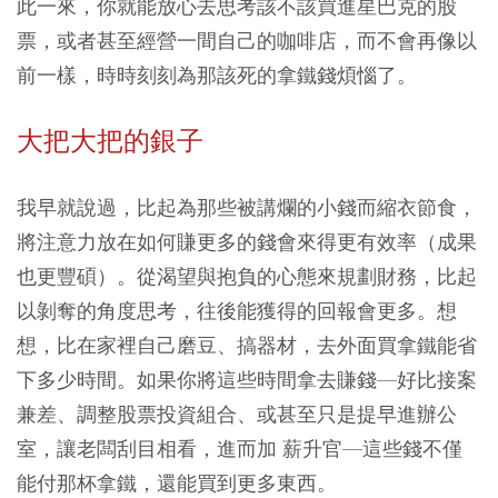
此一來，你就能放心去思考該不該買進星巴克的股
票，或者甚至經營一間自己的咖啡店，而不會再像以
前一樣，時時刻刻為那該死的拿鐵錢煩惱了。
大把大把的銀子
我早就說過，比起為那些被講爛的小錢而縮衣節食，
將注意力放在如何賺更多的錢會來得更有效率（成果
也更豐碩）。從渴望與抱負的心態來規劃財務，比起
以剝奪的角度思考，往後能獲得的回報會更多。想
想，比在家裡自己磨豆、搞器材，去外面買拿鐵能省
下多少時間。如果你將這些時間拿去賺錢—好比接案
兼差、調整股票投資組合、或甚至只是提早進辦公
室，讓老闆刮目相看，進而加 薪升官—這些錢不僅
能付那杯拿鐵，還能買到更多東西。