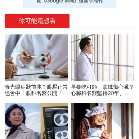
你可能還想看
青光眼症狀前兆？眼壓正常
早餐吃可頌、拿鐵傷心臟？
也會中！眼科名醫公開「護
心臟科名醫堅持20年、早
眼飲食＋自我檢測3步
上9點前不做「5件事」：
驟」：三餐多吃「1類食
喝咖啡前先喝「這1杯」更
物」護眼
護心