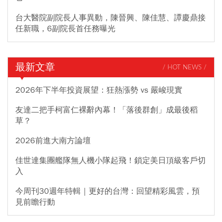
台大醫院副院長人事異動，陳晉興、陳佳慧、譚慶鼎接
任新職，6副院長首任務曝光
最新文章
/ HOT NEWS /
2026年下半年投資展望：狂熱漲勢 vs 嚴峻現實
友達二把手柯富仁裸辭內幕！「落後群創」成最後稻
草？
2026前進大南方論壇
佳世達集團艦隊無人機小隊起飛！鎖定美日頂級客戶切
入
今周刊30週年特輯｜更好的台灣：回望精彩風雲，預
見前瞻行動