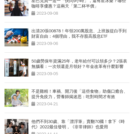
星巴克買一送一「快閃9小時」，還有星冰樂？哪些
咖啡享優惠？這兩天「第二杯半價」
2023-09-08
出清20張00878！年領200萬股息、上班族從白手到
財富自由：4個理由，我不存股高股息ETF
2023-09-06
50歲勞保年資滿25年，老年給付可以領多少？2張表
無腦看：一次領還是月領好？年金改革有什麼影響
2023-09-05
不是雞精！車禍、開刀後「這些食物」助傷口癒合、
提升免疫力，營養師揭迷思：吃對時間才有效
2023-04-21
他們不到30歲、靠「漂浮筆」賣翻70國！拿下《時
代》2022最佳發明，《非常律師》也愛用