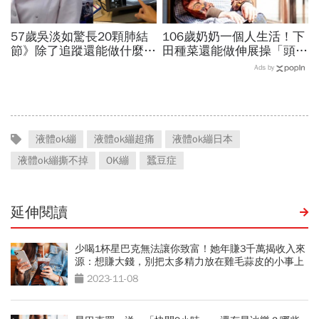
57歲吳淡如驚長20顆肺結
106歲奶奶一個人生活！下
節》除了追蹤還能做什麼？
田種菜還能做伸展操「頭貼
胸腔重症醫師：這樣做，4
腿」...公開8個健康長壽秘
Ads by
顆肺結節消失了
訣：每天早餐都喝「這1碗
湯」
液體ok繃
液體ok繃超痛
液體ok繃日本
液體ok繃撕不掉
OK繃
蠶豆症
延伸閱讀
少喝1杯星巴克無法讓你致富！她年賺3千萬揭收入來
源：想賺大錢，別把太多精力放在雞毛蒜皮的小事上
2023-11-08