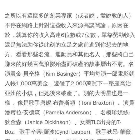
之所以有這麼多的創業專家（或者說，愛說教的人）
不停在網路上針對這些收入來源高談闊論，原因在
於，就算你的收入高達6位數或7位數，單靠勞動收入
還是無法助你從此刻的立足之處前進到你想去的地
方。看看那些名流、運動員和其他名人，那些將自己
賺來的好幾百萬浪擲殆盡而破產的故事層出不窮。名
演員金‧貝辛格（Kim Basinger）平均每演一部電影就
入帳1,000萬美金，還砸了2,000萬買下一整座喬治
亞州的小鎮，但她後來破產了。別的大明星也是一
樣， 像是歌手唐妮‧布蕾斯頓（Toni Braxton）、演員
潘蜜拉‧安德森（Pamela Anderson）、名模珍妮絲‧
狄金森（Janice Dickinson）、女團TLC出身的T-
Boz、歌手辛蒂‧羅波(Cyndi Lauper)、歌手狄昂‧華薇