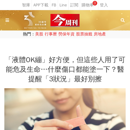
0
熱門：
美股
行事曆
勞保年資
股票抽籤
房地產
「液體OK繃」好方便，但這些人用了可
能危及生命…什麼傷口都能塗一下？醫
提醒「3狀況」最好別擦