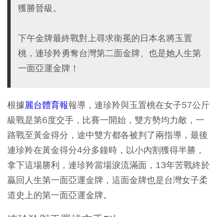
獲勝晉級。
下午金牌最終戰對上尋求衛冕的日本名將玉置
桃，連珍羚勇奪台灣第二面金牌、也是她人生第
一面亞運金牌！
根據
麗台體育報
報導，連珍羚與玉置桃在女子57公斤
級戰是第6度交手，比賽一開始，雙方勢均力敵，一
路戰至黃金得分，途中雙方都各被判了兩指導，最後
連珍羚在黃金得分4分多鐘時，以小內割獲得半勝，
拿下這場勝利，連珍羚當場淚流滿面，13年苦戰終於
贏回人生第一面亞運金牌，這面金牌也是台灣女子柔
道史上的第一面亞運金牌。