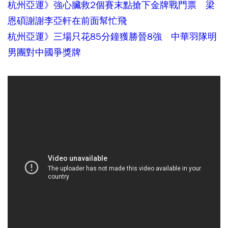
杭州亞運》強心臟救2個賽末點搶下金牌戰門票 梁
恩碩謝謝李亞軒在前面幫忙飛
杭州亞運》三場只花85分鐘獲勝晉8強 中華羽隊明
男團對中國爭獎牌