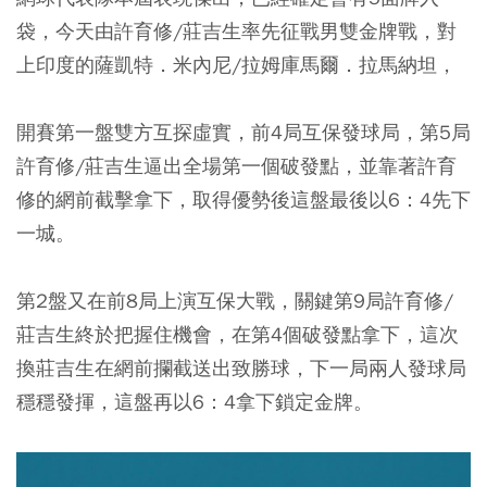
袋，今天由許育修/莊吉生率先征戰男雙金牌戰，對
上印度的薩凱特．米內尼/拉姆庫馬爾．拉馬納坦，
開賽第一盤雙方互探虛實，前4局互保發球局，第5局
許育修/莊吉生逼出全場第一個破發點，並靠著許育
修的網前截擊拿下，取得優勢後這盤最後以6：4先下
一城。
第2盤又在前8局上演互保大戰，關鍵第9局許育修/
莊吉生終於把握住機會，在第4個破發點拿下，這次
換莊吉生在網前攔截送出致勝球，下一局兩人發球局
穩穩發揮，這盤再以6：4拿下鎖定金牌。