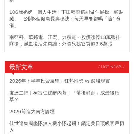
新
106歲奶奶一個人生活！下田種菜還能做伸展操「頭貼
腿」...公開8個健康長壽秘訣：每天早餐都喝「這1碗
湯」
南亞科、華邦電、旺宏、力積電…股價漲停13萬張排
隊搶，滿血復活先買誰：外資只挑它買超3.6萬張
最新文章
/ HOT NEWS /
2026年下半年投資展望：狂熱漲勢 vs 嚴峻現實
友達二把手柯富仁裸辭內幕！「落後群創」成最後稻
草？
2026前進大南方論壇
佳世達集團艦隊無人機小隊起飛！鎖定美日頂級客戶切
入