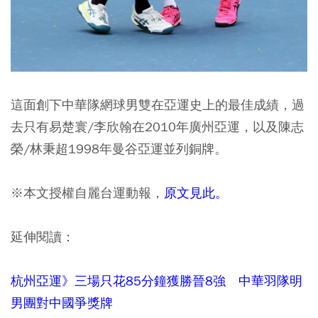
這面創下中華隊網球男雙在亞運史上的最佳成績，過
去只有易楚寰/李欣翰在2010年廣州亞運，以及陳志
榮/林秉超1998年曼谷亞運並列銅牌。
※本文授權自麗台運動報，
原文見此。
延伸閱讀：
杭州亞運》三場只花85分鐘獲勝晉8強 中華羽隊明
男團對中國爭獎牌