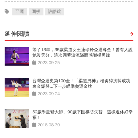
亞運
圍棋
許皓鋐
延伸閱讀
等了13年，35歲柔道女王連珍羚亞運奪金！曾有人說
她沒天分，這次圓夢淚流滿面感謝楊勇緯
2023-09-25
台灣亞運史第100金！「柔道男神」楊勇緯抗韓成功
奪金爆哭...下一步瞄準奧運金牌
2023-09-24
52歲學畫變大師、90歲下圍棋防失智 這樣退休好幸
福！
2018-08-30