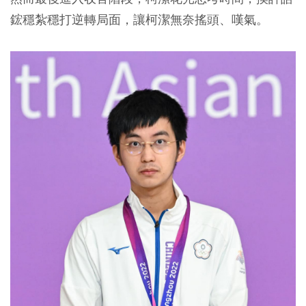
鋐穩紮穩打逆轉局面，讓柯潔無奈搖頭、嘆氣。