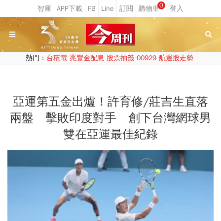
0
熱門：
台積電
兆豐金配息
股票抽籤
00929
航運股走勢
亞運第五金出爐！許育修/莊吉生直落
兩盤 擊敗印度對手 創下台灣網球男
雙在亞運最佳紀錄