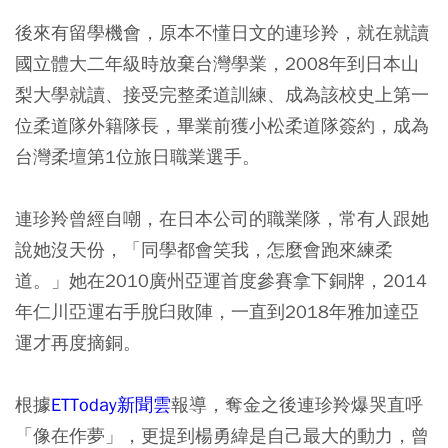
後來有留學機會，原本不懂日文的連珍羚，就在就讀
國立體大二年級時放棄台灣學業，2008年到日本山
梨大學就讀、接受完整柔道訓練、成為該校史上第一
位柔道隊外籍隊長，畢業前獲小松柔道隊簽約，成為
台灣柔壇第1位旅日職業選手。
連珍羚曾經自嘲，在日本公司的職業隊，常有人跟她
說她沒天份，「同學都會笑我，怎麼會跑來練柔
道。」她在2010廣州亞運首度參賽拿下銅牌，2014
年仁川亞運右手脫臼敗陣，一直到2018年雅加達亞
運才再度摘銅。
根據
ETToday新聞雲
報導，奪金之後連珍羚爆哭直呼
「像在作夢」，更提到楊勇緯是自己最大的動力，曾