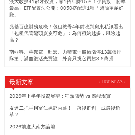
淡大教授41歲才投資，靠1招年賺15％！小資族「勝率
最高」ETF配置法公開：0050搭配這1種「越簡單越好
賺」
兆基百億財務危機！包租教母4年前收到房東私訊看出
「包租代管龍頭岌岌可危」：為何租約越多，風險越
高？
南亞科、華邦電、旺宏、力積電…股價漲停13萬張排
隊搶，滿血復活先買誰：外資只挑它買超3.6萬張
最新文章
/ HOT NEWS /
2026年下半年投資展望：狂熱漲勢 vs 嚴峻現實
友達二把手柯富仁裸辭內幕！「落後群創」成最後稻
草？
2026前進大南方論壇