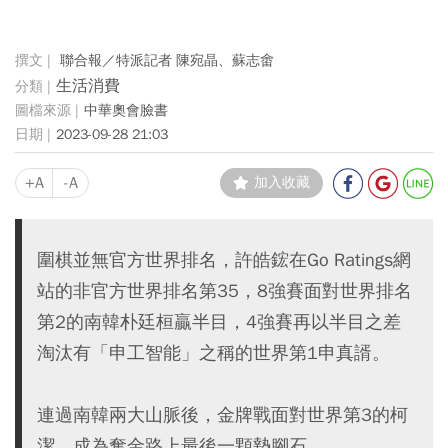
聯合報／特派記者 陳宛晶、蘇志畬
生活消費
中華奧會臉書
2023-09-28 21:03
+A
-A
加入收藏
圍棋並無官方世界排名，許皓鋐在Go Ratings網
站的非官方世界排名第35，8強賽面對世界排名
第2的南韓朴廷桓贏半目，4強賽再以半目之差
淘汰有「申工智能」之稱的世界第1申真諝。
連過南韓兩大山脈後，金牌戰面對世界第3的柯
潔，成為奪金路上最後一顆墊腳石。