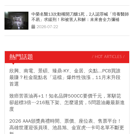
中榮名醫13次動嘴開刀釀1死，2人認罪喊「培養醫師
不易」求緩刑！和被害人和解：未來會全力彌補
2026-07-22
熱門話題
/ HOT ARTICLES /
欣興、南電、景碩、臻鼎-KY、金居、尖點...PCB買誰
最賺？杜金龍點名「這檔」爆炸性強漲，11月末升段
首選
致癌苦茶油再+1！知名品牌500CC要價千元，苯駢芘
卻超標3倍…216瓶下架、怎麼退貨，5問題油廠最新進
度
2026 AAA頒獎典禮時間、票價、座位表、售票平台！
高雄世運迎張員瑛、池昌旭、金宣虎…卡司名單不斷更