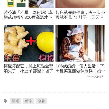
苦茶油「冷壓」為何驗出苯
起床就先做件事，沒三天小
駢芘超標？300度高溫才大
腹就不見了! 肚子一天天變
量形成，哪個環節出問題？
小！
顏宗海籲這件事
PR
檸檬搭配它，臉上斑點全部
106歲奶奶一個人生活！下
消失了，小肚子都變平坦了
田種菜還能做伸展操「頭貼
腿」...公開8個健康長壽秘
Ads by
訣：每天早餐都喝「這1碗
湯」
亞運
網球
金牌