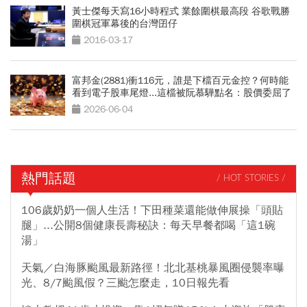
黃士傑每天寫16小時程式 業餘圍棋最高段 谷歌戰勝
圍棋冠軍幕後的台灣囝仔
2016-03-17
富邦金(2881)衝116元，誰是下檔百元金控？何時能
看到電子股車尾燈...這檔被阮慕驊點名：股價委屈了
2026-06-04
熱門話題
/ HOT STORIES /
106歲奶奶一個人生活！下田種菜還能做伸展操「頭貼
腿」...公開8個健康長壽秘訣：每天早餐都喝「這1碗
湯」
天氣／白海豚颱風最新路徑！北北基桃暴風圈侵襲率曝
光、8/7颱風假？三颱怎麼走，10日報先看