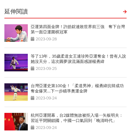
延伸閱讀
亞運第四面金牌！許皓鋐連敗世界前三強 奪下台灣
第一面亞運圍棋冠軍
2023-09-28
等了13年，35歲柔道女王連珍羚亞運奪金！曾有人說
她沒天分，這次圓夢淚流滿面感謝楊勇緯
2023-09-25
台灣亞運史第100金！「柔道男神」楊勇緯抗韓成功
奪金爆哭...下一步瞄準奧運金牌
2023-09-24
杭州亞運開幕，台2媒體無故被拒入場…矢板明夫：
習近平閉關鎖國，中國一口氣回到「晚清時代」
2023-09-24