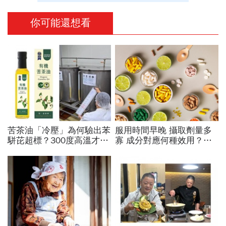
你可能還想看
苦茶油「冷壓」為何驗出苯
服用時間早晚 攝取劑量多
駢芘超標？300度高溫才大
寡 成分對應何種效用？
量形成，哪個環節出問題？
專家也看花眼 保健品怎麼
顏宗海籲這件事
吃才對