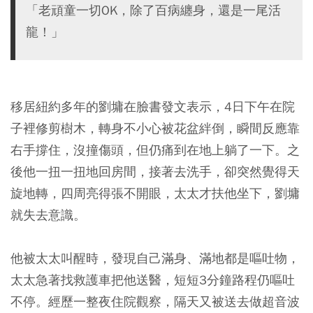
「老頑童一切OK，除了百病纏身，還是一尾活
龍！」
移居紐約多年的劉墉在臉書發文表示，4日下午在院
子裡修剪樹木，轉身不小心被花盆絆倒，瞬間反應靠
右手撐住，沒撞傷頭，但仍痛到在地上躺了一下。之
後他一扭一扭地回房間，接著去洗手，卻
突然覺得天
旋地轉，四周亮得張不開眼
，太太才扶他坐下，劉墉
就失去意識。
他被太太叫醒時，發現自己滿身、滿地都是嘔吐物，
太太急著找救護車把他送醫，短短3分鐘路程仍嘔吐
不停。經歷一整夜住院觀察，隔天又被送去做超音波