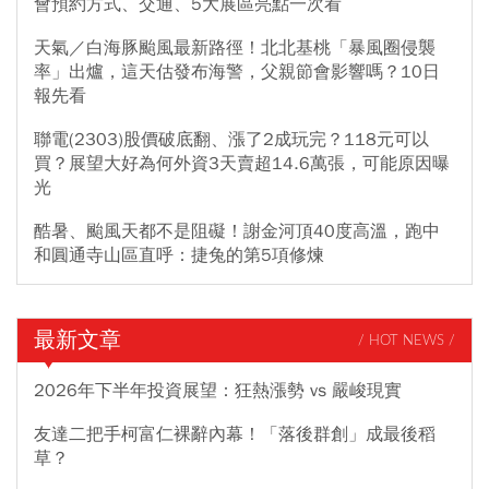
會預約方式、交通、5大展區亮點一次看
天氣／白海豚颱風最新路徑！北北基桃「暴風圈侵襲
率」出爐，這天估發布海警，父親節會影響嗎？10日
報先看
聯電(2303)股價破底翻、漲了2成玩完？118元可以
買？展望大好為何外資3天賣超14.6萬張，可能原因曝
光
酷暑、颱風天都不是阻礙！謝金河頂40度高溫，跑中
和圓通寺山區直呼：捷兔的第5項修煉
最新文章
/ HOT NEWS /
2026年下半年投資展望：狂熱漲勢 vs 嚴峻現實
友達二把手柯富仁裸辭內幕！「落後群創」成最後稻
草？