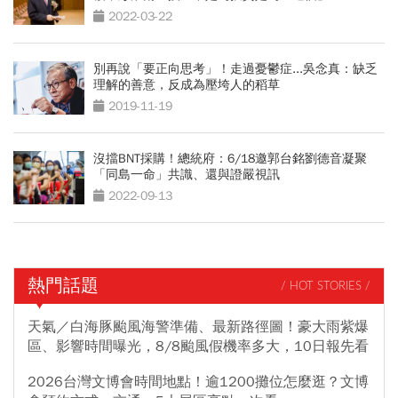
2022-03-22
別再說「要正向思考」！走過憂鬱症...吳念真：缺乏
理解的善意，反成為壓垮人的稻草
2019-11-19
沒擋BNT採購！總統府：6/18邀郭台銘劉德音凝聚
「同島一命」共識、還與證嚴視訊
2022-09-13
熱門話題
/ HOT STORIES /
天氣／白海豚颱風海警準備、最新路徑圖！豪大雨紫爆
區、影響時間曝光，8/8颱風假機率多大，10日報先看
2026台灣文博會時間地點！逾1200攤位怎麼逛？文博