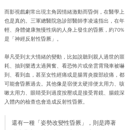
而影視戲劇常出現主角因情緒激動而昏倒，在醫學上
也是真的。三軍總醫院急診部醫師李凌遠指出，在年
輕、身體健康無慢性病的人身上發生的昏厥，約70%
是「神經反射性昏厥」。
舉凡受到太大情緒的變動，比如說聽到親人過世的噩
耗、抽到樂透太過興奮、看恐怖片或坐雲霄飛車被嚇
到、看到血，甚至女性經痛或是腸胃炎腹部絞痛，都
可能會昏厥過去。其他像是宿便太硬排便太用力、咳
嗽太用力、眼睛受到過度按壓或是接受胃鏡、腸鏡深
入體內的檢查也會造成反射性昏厥。
還有一種「姿勢改變性昏厥」，則是蹲著