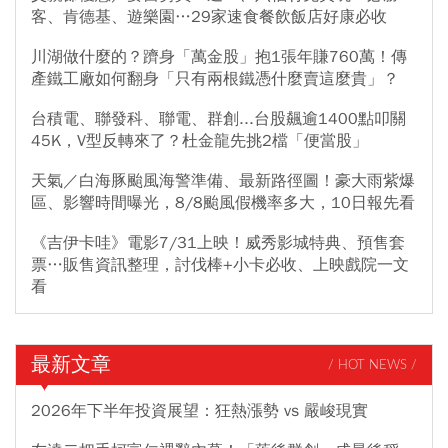
客、肯德基、遊樂園…29家速食餐飲飯店好康必收
川湖做什麼的？躋身「萬金股」抱1張年賺760萬！傳
產鐵工廠如何翻身「只有兩根鐵憑什麼賣這麼貴」？
台積電、聯發科、聯電、群創...台股飆逾1400點叩關
45K，V型反轉來了？杜金龍先挑2檔「便當股」
天氣／白海豚颱風海警準備、最新路徑圖！豪大雨紫爆
區、影響時間曝光，8/8颱風假機率多大，10日報先看
《吉伊卡哇》電影7/31上映！威秀影城特典、預售套
票…販售資訊整理，討伐棒+小卡必收、上映戲院一文
看
最新文章
/ HOT NEWS /
2026年下半年投資展望：狂熱漲勢 vs 嚴峻現實