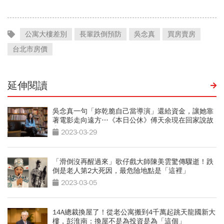
公寓大樓差別
長輩跌倒預防
吳念真
買房賣房
台北市房價
延伸閱讀
吳念真一句「妳乾脆自己當導演」還給資金，讓她靠
著電影走向遠方…《本日公休》傅天余現在回家說故
事
2023-03-29
「滑倒沒再醒過來」歌仔戲大師陳美雲驚傳驟逝！跌
倒是老人第2大死因，最危險地點是「這裡」
2023-03-05
14A總裁換屋了！從老公寓搬到4千萬起跳天龍國新大
樓，彭淮南：換屋不是為投資是為「這個」