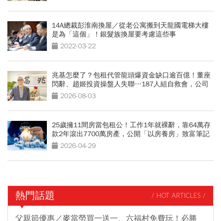
14A總裁彭淮南換屋／從老公寓搬到天龍國電梯大樓
是為「這個」！銀髮族換屋要考慮這些事
2022-03-22
兆基怎麼了？包租代管龍頭爆資金缺口逾百億！董座
閃辭、趙姬投資操盤人失聯…187人組自救會，公司
最新聲明
2026-08-03
25歲擁11間房當包租公！工作1年就裸辭，靠64萬存
款2年滾出7700萬房產，公開「以房養房」致富筆記
2026-04-29
熱門話題
/ HOT ARTICLES /
父親節優惠／麥當勞買一送一、六福村免費玩！必勝