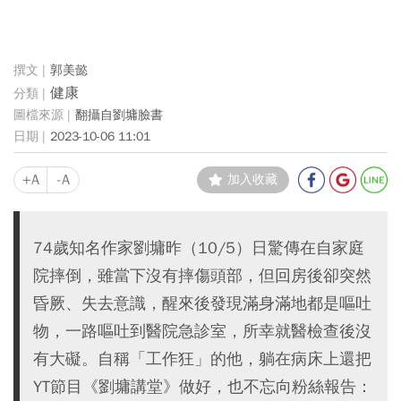
郭美懿
健康
翻攝自劉墉臉書
2023-10-06 11:01
+A
-A
加入收藏
74歲知名作家劉墉昨（10/5）日驚傳在自家庭
院摔倒，雖當下沒有摔傷頭部，但回房後卻突然
昏厥、失去意識，醒來後發現滿身滿地都是嘔吐
物，一路嘔吐到醫院急診室，所幸就醫檢查後沒
有大礙。自稱「工作狂」的他，躺在病床上還把
YT節目《劉墉講堂》做好，也不忘向粉絲報告：