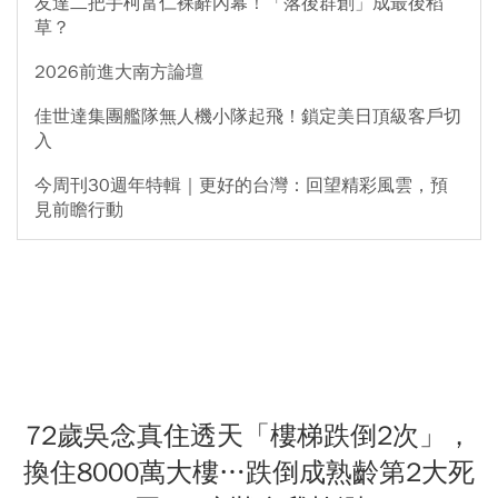
友達二把手柯富仁裸辭內幕！「落後群創」成最後稻
草？
2026前進大南方論壇
佳世達集團艦隊無人機小隊起飛！鎖定美日頂級客戶切
入
今周刊30週年特輯｜更好的台灣：回望精彩風雲，預
見前瞻行動
72歲吳念真住透天「樓梯跌倒2次」，
換住8000萬大樓…跌倒成熟齡第2大死