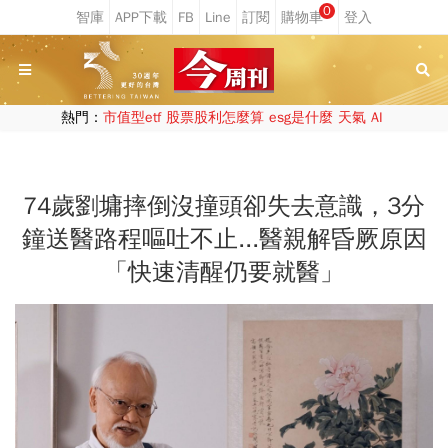
0
熱門：
市值型etf
股票股利怎麼算
esg是什麼
天氣
AI
74歲劉墉摔倒沒撞頭卻失去意識，3分
鐘送醫路程嘔吐不止...醫親解昏厥原因
「快速清醒仍要就醫」