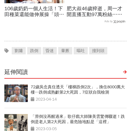
106歲奶奶一個人生活！下
肥大叔46歲猝逝，周一才
田種菜還能做伸展操「頭貼
開直播互動97萬粉絲…常
腿」...公開8個健康長壽秘
連續工作17小時，死因和
Ads by
訣：每天早餐都喝「這1碗
爆瘦有關？體重異常減輕9
湯」
警訊
劉墉
跌倒
昏迷
暈厥
嘔吐
撞到頭
延伸閱讀
72歲吳念真住透天「樓梯跌倒2次」，換住8000萬大
樓…跌倒成熟齡第2大死因，7症狀自我檢測
2023-04-14
「滑倒沒再醒過來」歌仔戲大師陳美雲驚傳驟逝！跌
倒是老人第2大死因，最危險地點是「這裡」
2023-03-05