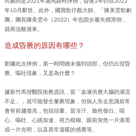
向鵬則是2021年過馬路時摔倒，昏迷1年仍在2022
年10月辭世。此外，國寶歌仔戲大師、「陳美雲歌劇
團」團長陳美雲今（2022）年也因步履失穩滑倒，
就再沒醒過來。
造成昏厥的原因有哪些？
劉墉此次摔倒，第一時間雖未傷到頭部，但仍出現昏
厥、嘔吐現象，又是為什麼？
據新竹馬偕醫院衛教資訊，當「血液供應大腦的灌流
不足」，就可能發生暈厥現象，但病人失去意識前常
會有前趨徵兆，包括頭暈、冒冷汗、臉色發白、噁
心、嘔吐、心跳加速、視力模糊、眼前突然一片漆黑
或一片光明，以及異常溫暖的感覺等。