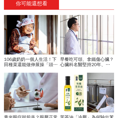
你可能還想看
106歲奶奶一個人生活！下
早餐吃可頌、拿鐵傷心臟？
田種菜還能做伸展操「頭貼
心臟科名醫堅持20年、早
腿」...公開8個健康長壽秘
上9點前不做「5件事」：
訣：每天早餐都喝「這1碗
喝咖啡前先喝「這1杯」更
湯」
護心
青光眼症狀前兆？眼壓正常
苦茶油「冷壓」為何驗出苯