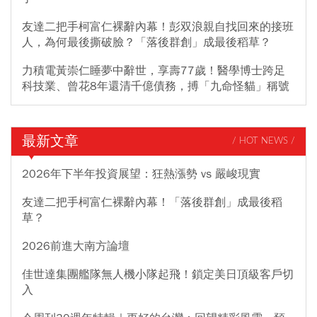
友達二把手柯富仁裸辭內幕！彭双浪親自找回來的接班
人，為何最後撕破臉？「落後群創」成最後稻草？
力積電黃崇仁睡夢中辭世，享壽77歲！醫學博士跨足
科技業、曾花8年還清千億債務，搏「九命怪貓」稱號
最新文章
/ HOT NEWS /
2026年下半年投資展望：狂熱漲勢 vs 嚴峻現實
友達二把手柯富仁裸辭內幕！「落後群創」成最後稻
草？
2026前進大南方論壇
佳世達集團艦隊無人機小隊起飛！鎖定美日頂級客戶切
入