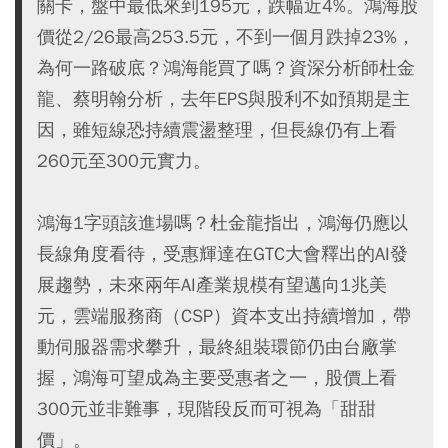
關卡，盤中最低來到195元，跌幅近4%。鴻海股
價從2/26最高253.5元，不到一個月跌掉23%，
為何一路破底？鴻海能買了嗎？資深分析師杜金
龍、蔡明翰分析，去年EPS與股利不如預期是主
因，雖短線恐持續震盪整理，但長線仍有上看
260元至300元實力。
鴻海1字頭該進場嗎？杜金龍指出，鴻海仍應以
長線角度看待，受惠輝達在GTC大會釋出的AI發
展趨勢，未來兩年AI產業規模有望邁向1兆美
元，雲端服務商（CSP）資本支出持續增加，帶
動伺服器需求攀升，最終組裝環節仍由台廠掌
握，鴻海可望成為主要受惠者之一，股價上看
300元並非難事，現階段反而可視為「甜甜
價」。