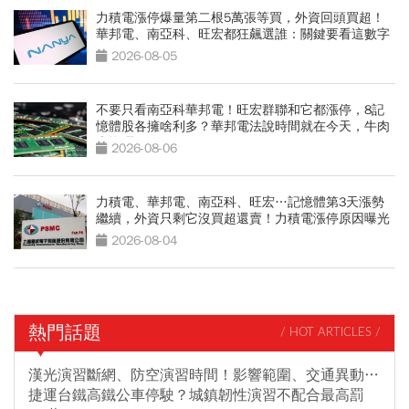
力積電漲停爆量第二根5萬張等買，外資回頭買超！
華邦電、南亞科、旺宏都狂飆選誰：關鍵要看這數字
2026-08-05
不要只看南亞科華邦電！旺宏群聯和它都漲停，8記
憶體股各擁啥利多？華邦電法說時間就在今天，牛肉
大塊嗎
2026-08-06
力積電、華邦電、南亞科、旺宏…記憶體第3天漲勢
繼續，外資只剩它沒買超還賣！力積電漲停原因曝光
2026-08-04
熱門話題
/ HOT ARTICLES /
漢光演習斷網、防空演習時間！影響範圍、交通異動…
捷運台鐵高鐵公車停駛？城鎮韌性演習不配合最高罰