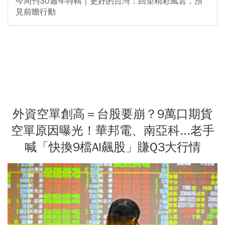
今周刊30週年特輯｜更好的台灣：回望精彩風雲，預
見前瞻行動
外資空單創高＝台股要崩？9萬口期貨
空單原因曝光！華邦電、南亞科...老手
喊「快換9檔AI飆股」賺Q3大行情