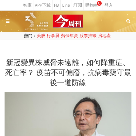
0
熱門：
美股
行事曆
勞保年資
股票抽籤
房地產
新冠變異株威脅未遠離，如何降重症、
死亡率？ 疫苗不可偏廢，抗病毒藥守最
後一道防線