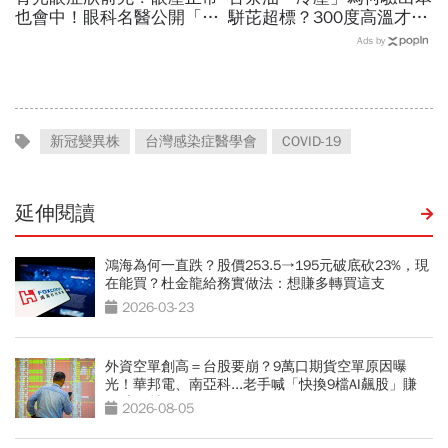
也會中！眼科名醫公開「護
駢芘超標？300度高溫才大
眼飲食＋自我檢測3步
量形成，哪個環節出問題？
Ads by
驟」：三餐多吃「1類食
顏宗海籲這件事
物」護眼
新冠變異株
台灣感染症醫學會
COVID-19
延伸閱讀
鴻海為何一直跌？股價253.5→195元破底砍23%，現
在能買？杜金龍給務實做法：想賺多轉買這支
2026-03-23
外資空單創高＝台股要崩？9萬口期貨空單原因曝
光！華邦電、南亞科...老手喊「快換9檔AI飆股」賺
Q3大行情
2026-08-05