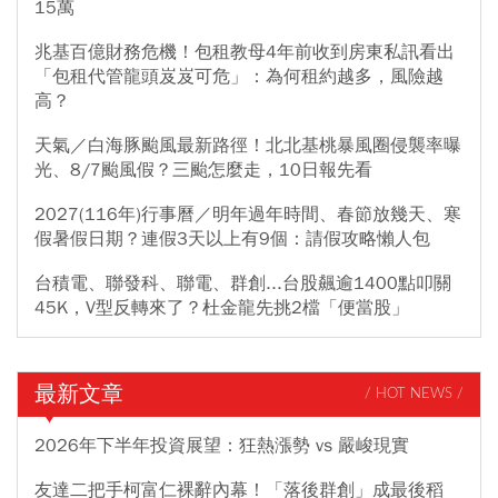
15萬
兆基百億財務危機！包租教母4年前收到房東私訊看出
「包租代管龍頭岌岌可危」：為何租約越多，風險越
高？
天氣／白海豚颱風最新路徑！北北基桃暴風圈侵襲率曝
光、8/7颱風假？三颱怎麼走，10日報先看
2027(116年)行事曆／明年過年時間、春節放幾天、寒
假暑假日期？連假3天以上有9個：請假攻略懶人包
台積電、聯發科、聯電、群創...台股飆逾1400點叩關
45K，V型反轉來了？杜金龍先挑2檔「便當股」
最新文章
/ HOT NEWS /
2026年下半年投資展望：狂熱漲勢 vs 嚴峻現實
友達二把手柯富仁裸辭內幕！「落後群創」成最後稻