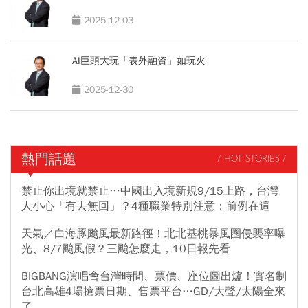
2025-12-03
AI巨頭大玩「表外融資」如玩火
2025-12-30
熱門話題
/ HOT STORIES /
禁止你出境就禁止…中國出入境新規9/15上路，台灣
人小心「有去無回」？4種職業特別注意：前例在這
天氣／白海豚颱風最新路徑！北北基桃暴風圈侵襲率曝
光、8/7颱風假？三颱怎麼走，10日報先看
BIGBANG演唱會台灣時間、票價、座位圖出爐！實名制
台北高雄4場搶票日期、售票平台…GD/大聲/太陽全來
了