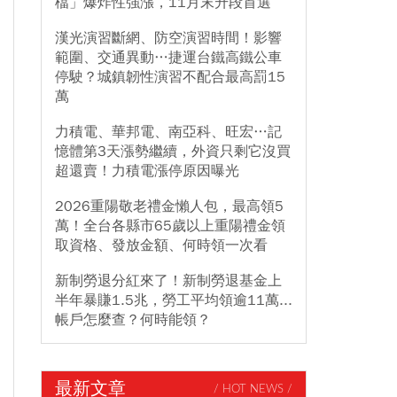
檔」爆炸性強漲，11月末升段首選
漢光演習斷網、防空演習時間！影響
範圍、交通異動…捷運台鐵高鐵公車
停駛？城鎮韌性演習不配合最高罰15
萬
力積電、華邦電、南亞科、旺宏…記
憶體第3天漲勢繼續，外資只剩它沒買
超還賣！力積電漲停原因曝光
2026重陽敬老禮金懶人包，最高領5
萬！全台各縣市65歲以上重陽禮金領
取資格、發放金額、何時領一次看
新制勞退分紅來了！新制勞退基金上
半年暴賺1.5兆，勞工平均領逾11萬...
帳戶怎麼查？何時能領？
最新文章
/ HOT NEWS /