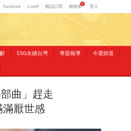
0
齡
ESG永續台灣
專題報導
今選頻道
6部曲」趕走
滿滿厭世感