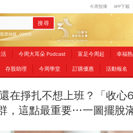
搜尋
股票抽籤
00929
生活
今周大耳朵 Podcast
富足今周起
幸福熟
存股助理
今周學堂
訂購優惠
活動報名
還在掙扎不想上班？「收心
群，這點最重要…一圖擺脫