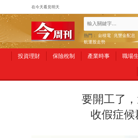
在今天看見明天
熱門：
台積電
兆豐金配息
航運股走勢
投資理財
保險稅制
產業時事
職場
要開工了，
收假症候