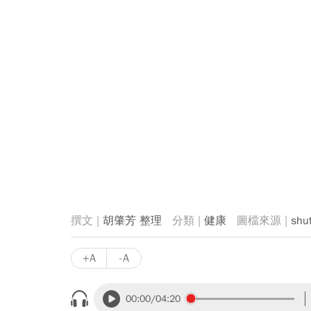
胡肇芳 整理
健康
shu
+A
-A
00:00
/04:20