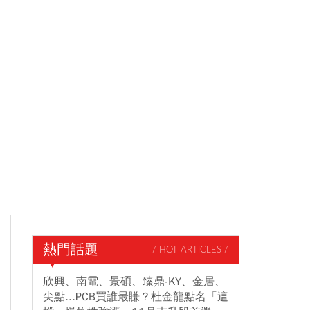
熱門話題
/ HOT ARTICLES /
欣興、南電、景碩、臻鼎-KY、金居、
尖點...PCB買誰最賺？杜金龍點名「這