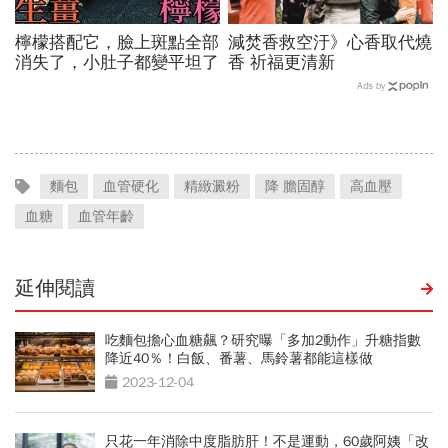
檸檬搭配它，臉上斑點全部
減焚香救空汙》心香取代燒
消失了，小肚子都變平坦了
香 祈福更清新
Ads by
麵包
血管硬化
精緻澱粉
降 膽固醇
高血壓
血糖
血管年齡
延伸閱讀
吃麵包擔心血糖飆？研究曝「多加2動作」升糖指數
降近40％！白飯、番薯、馬鈴薯都能這樣做
2023-12-04
只花一年消除中度脂肪肝！不是運動，60歲阿姨「改