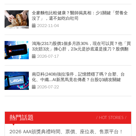
全麥麵包比較健康？醫師揭真相：少1關鍵「營養全
沒了」，還不如吃白吐司
2022-11-04
鴻海(2317)股價1個多月跌30%，現在可以買？他「買
3次賠3次」捶心肝，23x元是抄底還是接刀？股價翻
身2關鍵
2026-07-17
南亞科(2408)強拉漲停，記憶體穩了嗎？台塑、台
化、中纖...AI新黑馬竟在傳產？台股Q3續攻關鍵
2026-07-22
熱門話題
/ HOT STORIES /
2026 AAA頒獎典禮時間、票價、座位表、售票平台！