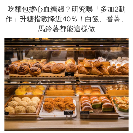
吃麵包擔心血糖飆？研究曝「多加2動
作」升糖指數降近40％！白飯、番薯、
馬鈴薯都能這樣做