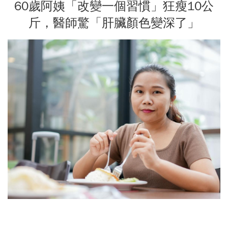
60歲阿姨「改變一個習慣」狂瘦10公
斤，醫師驚「肝臟顏色變深了」