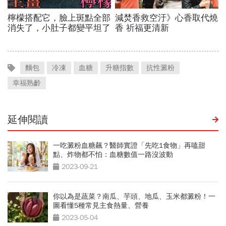
麵包
冷凍
血糖
升糖指數
抗性澱粉
幸福熟齡
延伸閱讀
一吃澱粉血糖飆？醫師實證「先吃1食物」再嗑甜
點、炸物都不怕：血糖數值一路沒波動
2023-09-21
你以為是蔬菜？南瓜、芋頭、地瓜、玉米都澱粉！一
圖看懂5種常見主食熱量、營養
2023-05-04