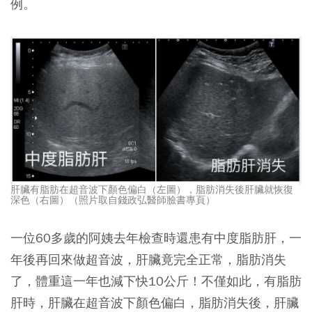
例。
肝臟有脂肪在超音波下顏色偏白（左圖），脂肪消失後肝臟就恢復
深色（右圖）（照片取自錢政弘醫師臉書專頁）
一位60多歲的阿姨去年檢查時還患有中度脂肪肝，一
年後再回來做超音波，肝臟竟完全正常，脂肪消失
了，體重這一年也減下快10公斤！不僅如此，有脂肪
肝時，肝臟在超音波下顏色偏白，脂肪消失後，肝臟