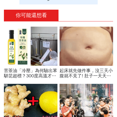
你可能還想看
PR
苦茶油「冷壓」為何驗出苯
起床就先做件事，沒三天小
駢芘超標？300度高溫才大
腹就不見了! 肚子一天天變
量形成，哪個環節出問題？
小！
顏宗海籲這件事
PR