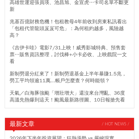
高雄世運迎張員瑛、池昌旭、金宣虎…卡司名單不斷更
新
兆基百億財務危機！包租教母4年前收到房東私訊看出
「包租代管龍頭岌岌可危」：為何租約越多，風險越
高？
《吉伊卡哇》電影7/31上映！威秀影城特典、預售套
票…販售資訊整理，討伐棒+小卡必收、上映戲院一文
看
新制勞退分紅來了！新制勞退基金上半年暴賺1.5兆，
勞工平均領逾11萬...帳戶怎麼查？何時能領？
天氣／白海豚強颱「增壯增大」還沒來台灣亂、36度
高溫先熱爆到這天！颱風最新路徑圖、10日報搶先看
最新文章
/ HOT NEWS /
2026年下半年投資展望：狂熱漲勢 vs 嚴峻現實