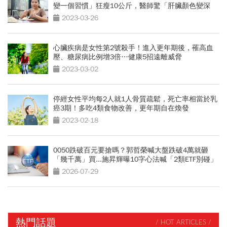
變一個習慣」狂瘦10公斤，醫師驚「肝臟顏色變深
了」
2023-03-26
心臟疾病是女性第2號殺手！進入更年期後，罹高血
壓、糖尿病比例增3倍…健康5招遠離威脅
2023-03-02
停經女性平均每2人就1人骨質疏鬆，死亡率相當於乳
癌3期！多吃4類食物改善，更年期自在煥發
2023-02-18
0050跌破百元要搶嗎？郭哲榮喊大盤跌破4萬就砸
「幾千萬」買...施昇輝曝10字心法喊「2類ETF別碰」
2026-07-29
熱門話題
/ HOT ARTICLES /