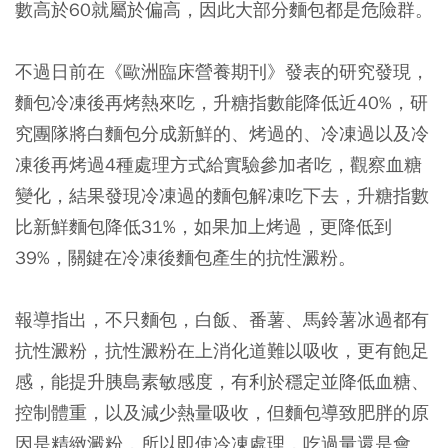
數高於60就屬於偏高，因此大部分麵包都是危險群。
不過日前在《歐洲臨床營養期刊》發表的研究發現，
麵包冷凍後再烤熱來吃，升糖指數能降低近40%，研
究團隊將白麵包分成新鮮的、烤過的、冷凍過以及冷
凍後再烤過4種處理方式給實驗參加者吃，觀察血糖
變化，結果發現冷凍過的麵包解凍吃下去，升糖指數
比新鮮麵包降低31%，如果加上烤過，更降低到
39%，關鍵在冷凍後麵包產生的抗性澱粉。
報導指出，不只麵包，白飯、番薯、馬鈴薯冰過都有
抗性澱粉，抗性澱粉在上消化道難以吸收，更有飽足
感，能提升胰島素敏感度，有利於穩定並降低血糖、
控制體重，以及減少熱量吸收，但麵包導致肥胖的原
因是精緻澱粉，所以即使冷凍處理，吃過量還是會