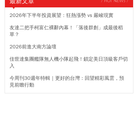
最新文章
/ HOT NEWS /
2026年下半年投資展望：狂熱漲勢 vs 嚴峻現實
友達二把手柯富仁裸辭內幕！「落後群創」成最後稻
草？
2026前進大南方論壇
佳世達集團艦隊無人機小隊起飛！鎖定美日頂級客戶切
入
今周刊30週年特輯｜更好的台灣：回望精彩風雲，預
見前瞻行動