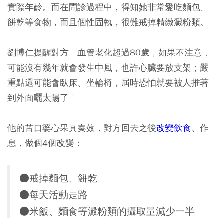
實際年齡。而在問診過程中，得知她非常愛吃麵包、
餅乾等食物，而且個性固執，很難戒掉精緻澱粉類。
劉博仁提醒對方，
血管老化超過80歲，如果不注意，
可能沒有幾年就會發生中風，也許心臟要放支架；嚴
重點還可能會臥床、坐輪椅，屆時恐怕就要被人推著
到外面曬太陽了！
他的苦口婆心果真奏效，對方回去之後
改變飲食
、作
息，做個4個改變：
●戒掉麵包、餅乾
●每天活動走路
●米飯、麵食等澱粉類的攝取量減少一半