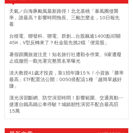
天氣／白海豚颱風最新路徑！北北基桃「暴風圈侵襲
率」誰最高？影響時間拖長、三颱怎麼走，10日報先
看
台積電、聯發科、聯電、群創...台股飆逾1400點叩關
45K，V型反轉來了？杜金龍先挑2檔「便當股」
暑假跟團旅遊注意！知名旅行社遭勒令停業、9家遭廢
止或撤照…觀光署完整黑名單曝光
淡大教授41歲才投資，靠1招年賺15％！小資族「勝率
最高」ETF配置法公開：0050搭配這1種「越簡單越好
賺」
漢光演習斷網、防空演習時間！影響範圍、交通異動…
捷運台鐵高鐵公車停駛？城鎮韌性演習不配合最高罰
15萬