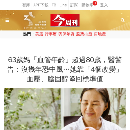
0
熱門：
美股
行事曆
勞保年資
股票抽籤
房地產
63歲媽「血管年齡」超過80歲，醫警
告：沒幾年恐中風…她靠「4個改變」
血壓、膽固醇降回標準值