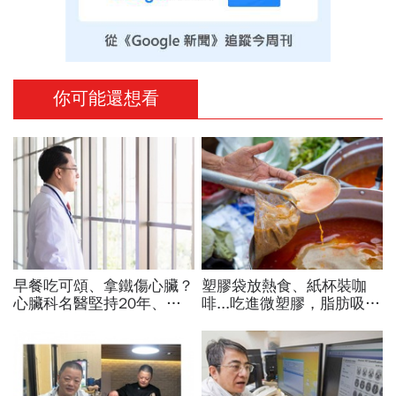
你可能還想看
早餐吃可頌、拿鐵傷心臟？
塑膠袋放熱食、紙杯裝咖
心臟科名醫堅持20年、早
啡...吃進微塑膠，脂肪吸收
上9點前不做「5件事」：
暴增145%！減重醫師只做
喝咖啡前先喝「這1杯」更
4件事，驚見「腰圍小一
護心
圈」