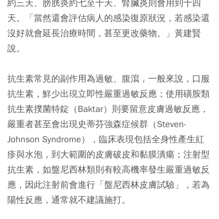
約三天、膀胱炎約七至十天、腎臟炎則會用到十四
天。「當然還會評估病人的感染復原狀況，若感染還
沒好就會延長治療時間，甚至更改藥物。」黃建賢
說。
抗生素常見的副作用為過敏、腹瀉，一般來說，口服
抗生素，鮮少出現立即性嚴重過敏反應；使用磺胺類
抗生素撲菌特錠（Baktar）則要留意皮膚過敏反應，
嚴重者甚至會出現史蒂芬強森症候群（Steven-
Johnson Syndrome），臨床表現包括全身性產生紅
疹與水泡，到大範圍的皮膚破皮和黏膜潰瘍；注射型
抗生素，如盤尼西林類則有較高機率發生嚴重過敏反
應，因此注射前會進行「盤尼西林皮膚試驗」，若為
陽性反應，通常就不建議施打。