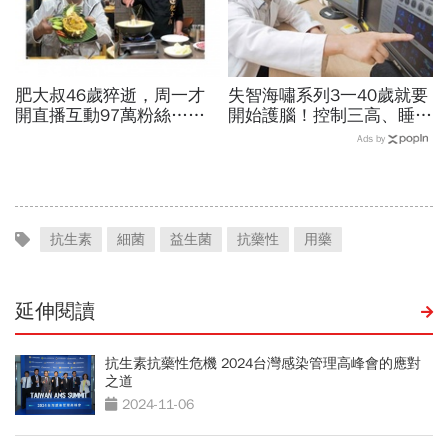
肥大叔46歲猝逝，周一才
失智海嘯系列3一40歲就要
開直播互動97萬粉絲…常
開始護腦！控制三高、睡眠
連續工作17小時，死因和
品質…抗遺忘不是從發病當
Ads by
爆瘦有關？體重異常減輕9
天算起
警訊
抗生素
細菌
益生菌
抗藥性
用藥
延伸閱讀
抗生素抗藥性危機 2024台灣感染管理高峰會的應對
之道
2024-11-06