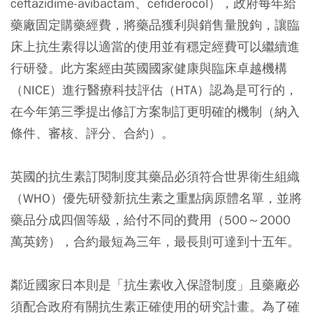
ceftazidime-avibactam、cefiderocol），政府每年給
藥廠固定購藥經費，將藥品獲利與銷售量脫鉤，讓臨
床上抗生素得以適當的使用並有穩定經費可以繼續進
行研發。此方案經由英國國家健康與臨床卓越機構
（NICE）進行醫療科技評估（HTA）認為是可行的，
在今年第三季提出修訂方案制訂更明確的機制（納入
條件、審核、評分、合約）。
英國的抗生素訂閱制度其藥品必須符合世界衛生組織
（WHO）優先研發新抗生素之重點病原體名單，並將
藥品分成四個等級，給付不同的費用（500～2000
萬英鎊），合約最短為三年，最長則可達到十五年。
鄰近國家日本則是「抗生素收入保證制度」且藥廠必
須配合政府有關抗生素正確使用的研究計畫。為了確