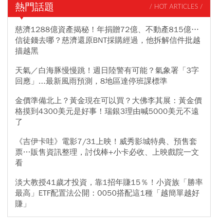
熱門話題
/ HOT ARTICLES /
慈濟1288億資產揭秘！年捐贈72億、不動產815億…
信徒錢去哪？慈濟還原BNT採購經過，他拆解信件批越
描越黑
天氣／白海豚慢慢跳！週日陸警有可能？氣象署「3字
回應」...最新風雨預測，8地區達停班課標準
金價準備北上？黃金現在可以買？大佛李其展：黃金價
格摸到4300美元是好事！瑞銀3理由喊5000美元不遠
了
《吉伊卡哇》電影7/31上映！威秀影城特典、預售套
票…販售資訊整理，討伐棒+小卡必收、上映戲院一文
看
淡大教授41歲才投資，靠1招年賺15％！小資族「勝率
最高」ETF配置法公開：0050搭配這1種「越簡單越好
賺」