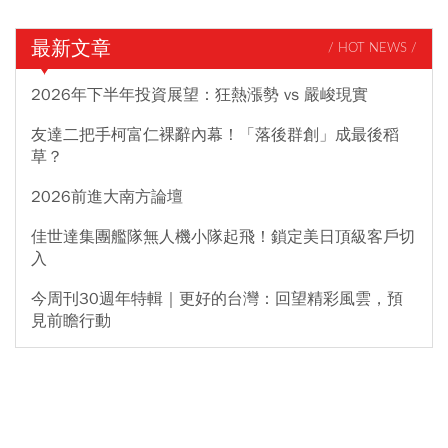
最新文章
/ HOT NEWS /
2026年下半年投資展望：狂熱漲勢 vs 嚴峻現實
友達二把手柯富仁裸辭內幕！「落後群創」成最後稻
草？
2026前進大南方論壇
佳世達集團艦隊無人機小隊起飛！鎖定美日頂級客戶切
入
今周刊30週年特輯｜更好的台灣：回望精彩風雲，預
見前瞻行動