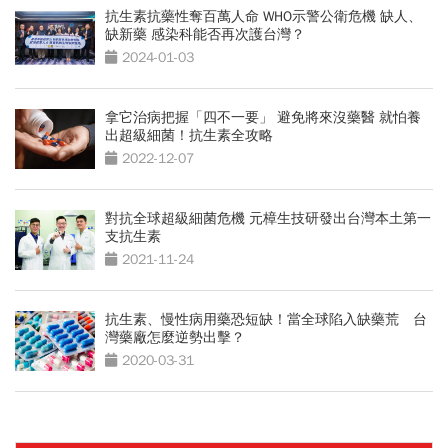
抗生素抗藥性奪百萬人命 WHO示警公衛危機 缺人、
缺新藥 感染科能否再次護台灣？
2024-01-03
拿它治病把握「四不一要」 避免將來沒藥醫 就怕養
出超級細菌！抗生素全攻略
2022-12-07
對抗全球超級細菌危機 元樟生技研發出台灣本土第一
支抗生素
2021-11-24
抗生素、慢性病用藥恐短缺！當全球陷入缺藥荒 台
灣藥廠怎麼逆勢出擊？
2020-03-31