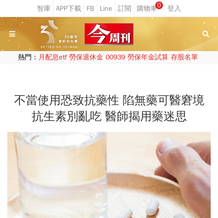
0
熱門：
月配息etf
勞保退休金
00939
勞保年金試算
存股名單
不當使用恐致抗藥性 陷無藥可醫窘境
抗生素別亂吃 醫師揭用藥迷思