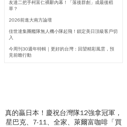
友達二把手柯富仁裸辭內幕！「落後群創」成最後稻
草？
2026前進大南方論壇
佳世達集團艦隊無人機小隊起飛！鎖定美日頂級客戶切
入
今周刊30週年特輯｜更好的台灣：回望精彩風雲，預
見前瞻行動
真的贏日本！慶祝台灣隊12強拿冠軍，
星巴克、7-11、全家、萊爾富咖啡「買