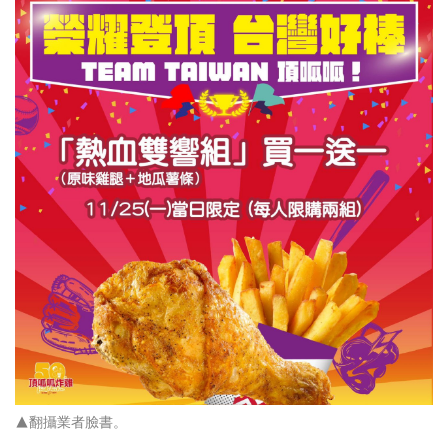
▲
翻攝業者臉書。