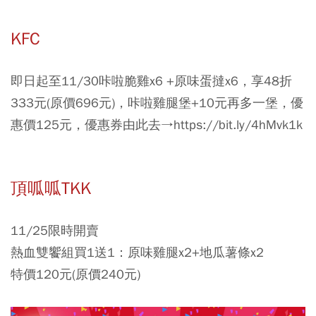
KFC
即日起至11/30咔啦脆雞x6 +原味蛋撻x6，享48折
333元(原價696元)，咔啦雞腿堡+10元再多一堡，優
惠價125元，優惠券由此去→https://bit.ly/4hMvk1k
頂呱呱TKK
11/25限時開賣
熱血雙饗組買1送1：原味雞腿x2+地瓜薯條x2
特價120元(原價240元)