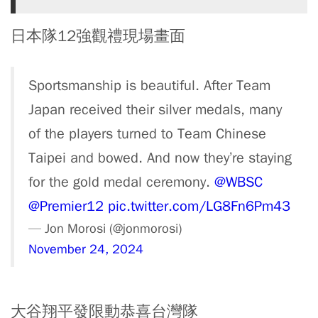
日本隊12強觀禮現場畫面
Sportsmanship is beautiful. After Team
Japan received their silver medals, many
of the players turned to Team Chinese
Taipei and bowed. And now they’re staying
for the gold medal ceremony.
@WBSC
@Premier12
pic.twitter.com/LG8Fn6Pm43
— Jon Morosi (@jonmorosi)
November 24, 2024
大谷翔平發限動恭喜台灣隊