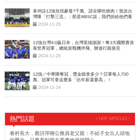
辜仲諒12強兌現豪發7千萬、請全隊吃燒肉！曾說台
灣隊「打擊三流」：那是WBSC說，我們拚給他們看
2024-11-25
12強台灣4:0贏日本，台灣英雄謝謝！奪3大國際賽首
座世界冠軍，總統派戰機伴飛、辦遊行親接見
2024-11-25
12強／中華隊奪冠，獎金能拿多少？亞軍每人700
萬、冠軍可拿這麼多「比年薪還要高」！
2024-11-24
熱門話題
/ HOT ARTICLES /
眷村長大，蔡詩萍聊公務員老父親：不給子女出人頭地