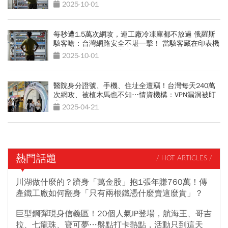
2025-10-01
每秒遭1.5萬次網攻，連工廠冷凍庫都不放過 俄羅斯
駭客嗆：台灣網路安全不堪一擊！ 當駭客藏在印表機
——你意想不到的資安破口——
2025-10-01
醫院身分證號、手機、住址全遭竊！台灣每天240萬
次網攻、被植木馬也不知…情資機構：VPN漏洞被盯
上
2025-04-21
熱門話題
/ HOT ARTICLES /
川湖做什麼的？躋身「萬金股」抱1張年賺760萬！傳
產鐵工廠如何翻身「只有兩根鐵憑什麼賣這麼貴」？
巨型鋼彈現身信義區！20個人氣IP登場，航海王、哥吉
拉、七龍珠、寶可夢…盤點打卡熱點，活動只到這天