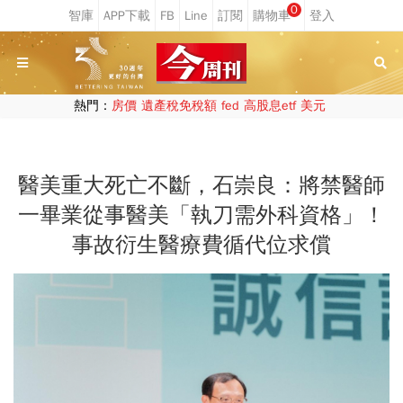
0
熱門：
房價
遺產稅免稅額
fed
高股息etf
美元
醫美重大死亡不斷，石崇良：將禁醫師
一畢業從事醫美「執刀需外科資格」！
事故衍生醫療費循代位求償