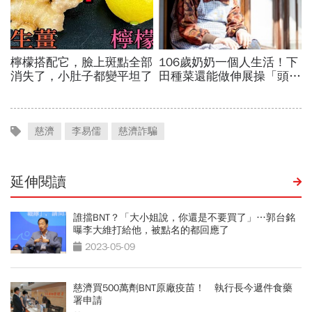
慈濟
李易儒
慈濟詐騙
延伸閱讀
誰擋BNT？「大小姐說，你還是不要買了」…郭台銘
曝李大維打給他，被點名的都回應了
2023-05-09
慈濟買500萬劑BNT原廠疫苗！ 執行長今遞件食藥
署申請