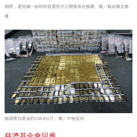
期間，還拍攝一組時尚競選照片公開發表在臉書。圖／截自陳女臉
書
檢調查扣黃金約158.8公斤。圖／中檢提供
慈濟基金會回應