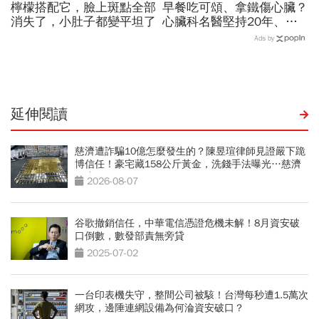
檸檬搭配它，臉上斑點全部
早餐吃可頌、拿鐵傷心臟？
消失了，小肚子都變平坦了
心臟科名醫堅持20年、早
上9點前不做「5件事」：
Ads by
喝咖啡前先喝「這1杯」更
護心
延伸閱讀
慈濟遭詐騙10億怎麼發生的？陳昱瑄律師見證嚴下跪
博信任！豪宅藏158公斤黃金，洗錢手法曝光…慈濟
回應了
2026-08-07
谷歌撤銷信任，中華電信憑證危機未解！8月資安破
口倒數，數發部責無旁貸
2025-07-02
一台印表機失守，整間公司被駭！台灣每秒遭1.5萬次
網攻，邊陲連網設備為何淪資安破口？