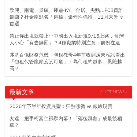
欣興、南電、景碩、臻鼎-KY、金居、尖點...PCB買誰
最賺？杜金龍點名「這檔」爆炸性強漲，11月末升段
首選
禁止你出境就禁止…中國出入境新規9/15上路，台灣
人小心「有去無回」？4種職業特別注意：前例在這
兆基百億財務危機！包租教母4年前收到房東私訊看出
「包租代管龍頭岌岌可危」：為何租約越多，風險越
高？
最新文章
/ HOT NEWS /
2026年下半年投資展望：狂熱漲勢 vs 嚴峻現實
友達二把手柯富仁裸辭內幕！「落後群創」成最後稻
草？