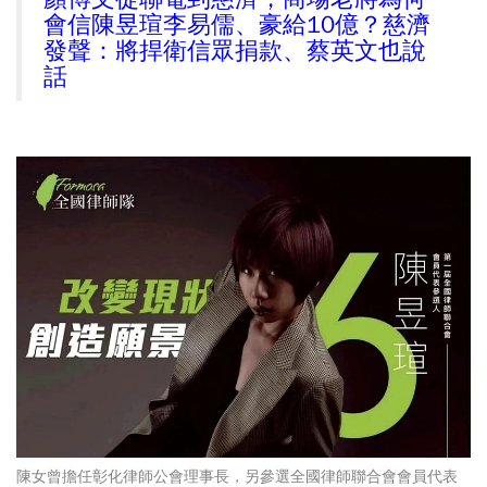
會信陳昱瑄李易儒、豪給10億？慈濟
發聲：將捍衛信眾捐款、蔡英文也說
話
陳女曾擔任彰化律師公會理事長，另參選全國律師聯合會會員代表