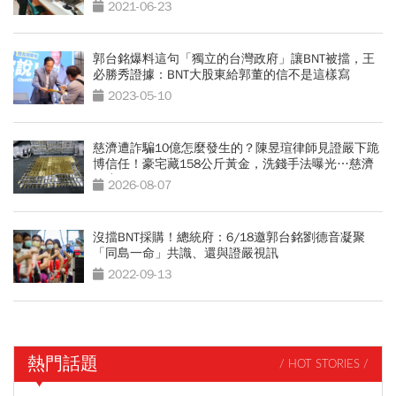
2021-06-23
郭台銘爆料這句「獨立的台灣政府」讓BNT被擋，王
必勝秀證據：BNT大股東給郭董的信不是這樣寫
2023-05-10
慈濟遭詐騙10億怎麼發生的？陳昱瑄律師見證嚴下跪
博信任！豪宅藏158公斤黃金，洗錢手法曝光…慈濟
回應了
2026-08-07
沒擋BNT採購！總統府：6/18邀郭台銘劉德音凝聚
「同島一命」共識、還與證嚴視訊
2022-09-13
熱門話題
/ HOT STORIES /