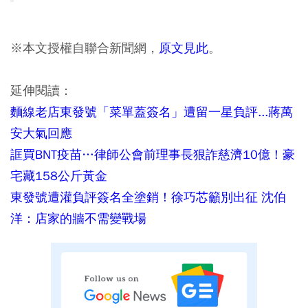
※本文授權自聯合新聞網，
原文見此
。
延伸閱讀：
麵線老店東發號「菜單蓋簽名」遭留一星負評...蔣萬
安大氣回應
誆買BNT疫苗…律師公會前理事長狠詐慈濟10億！豪
宅藏158公斤黃金
東發號遭灌負評簽名全塗銷！徐巧芯籲別出征 沈伯
洋：店家的牆不需變戰場