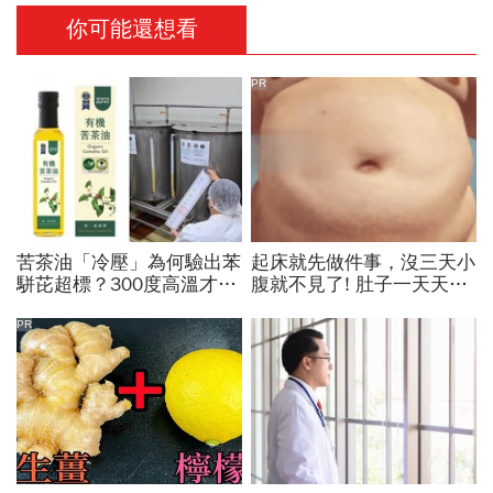
你可能還想看
PR
苦茶油「冷壓」為何驗出苯
起床就先做件事，沒三天小
駢芘超標？300度高溫才大
腹就不見了! 肚子一天天變
量形成，哪個環節出問題？
小！
顏宗海籲這件事
PR