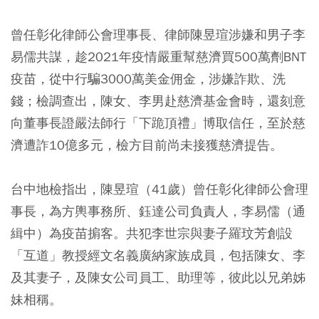
曾任彰化律師公會理事長、律師陳昱瑄涉嫌和男子李
易儒共謀，趁2021年疫情嚴重幫慈濟買500萬劑BNT
疫苗，從中行騙3000萬美金佣金，涉嫌詐欺、洗
錢；檢調查出，陳女、李男赴慈濟基金會時，還刻意
向董事長證嚴法師行「下跪頂禮」博取信任，至於慈
濟遭詐10億多元，檢方目前尚未接獲慈濟提告。
台中地檢指出，陳昱瑄（41歲）曾任彰化律師公會理
事長，為方輿事務所、鈺達公司負責人，李易儒（通
緝中）為疫苗掮客。共犯李世宗與妻子羅玟芳創設
「互道」教授經文名義廣納家族成員，包括陳女、李
及其妻子，及陳女公司員工、助理等，彼此以兄弟姊
妹相稱。