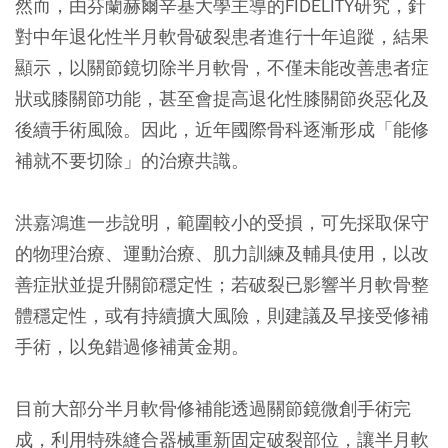
然而，由芬蘭赫爾辛基大學主導的FIDELITY研究，針
對中年退化性半月軟骨破裂患者進行十年追蹤，結果
顯示，以關節鏡切除半月軟骨，不僅未能改善患者症
狀或膝關節功能，甚至會提高退化性膝關節炎惡化及
後續手術風險。因此，近年國際骨科逐漸形成「能修
補就不要切除」的治療共識。
洪嘉鴻進一步說明，範圍較小的受損，可先採取保守
的物理治療、運動治療、肌力訓練及輔具使用，以改
善症狀並提升關節穩定性；若破裂已影響半月軟骨整
體穩定性，或有持續擴大風險，則建議及早接受修補
手術，以免錯過修補黃金期。
目前大部分半月軟骨修補能透過關節鏡微創手術完
成，利用特殊縫合器械重新固定破裂部位，讓半月軟