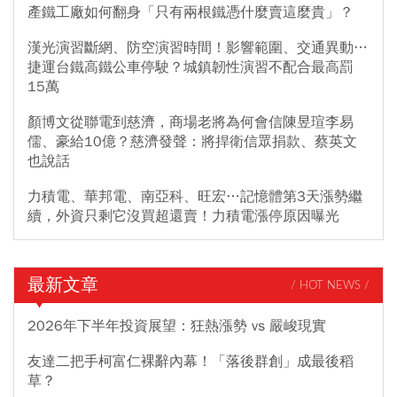
產鐵工廠如何翻身「只有兩根鐵憑什麼賣這麼貴」？
漢光演習斷網、防空演習時間！影響範圍、交通異動…
捷運台鐵高鐵公車停駛？城鎮韌性演習不配合最高罰
15萬
顏博文從聯電到慈濟，商場老將為何會信陳昱瑄李易
儒、豪給10億？慈濟發聲：將捍衛信眾捐款、蔡英文
也說話
力積電、華邦電、南亞科、旺宏…記憶體第3天漲勢繼
續，外資只剩它沒買超還賣！力積電漲停原因曝光
最新文章
/ HOT NEWS /
2026年下半年投資展望：狂熱漲勢 vs 嚴峻現實
友達二把手柯富仁裸辭內幕！「落後群創」成最後稻
草？