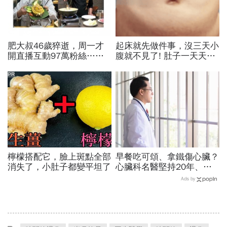
肥大叔46歲猝逝，周一才
起床就先做件事，沒三天小
開直播互動97萬粉絲…常
腹就不見了! 肚子一天天變
連續工作17小時，死因和
小！
爆瘦有關？體重異常減輕9
PR
警訊
檸檬搭配它，臉上斑點全部
早餐吃可頌、拿鐵傷心臟？
消失了，小肚子都變平坦了
心臟科名醫堅持20年、早
上9點前不做「5件事」：
Ads by
喝咖啡前先喝「這1杯」更
護心