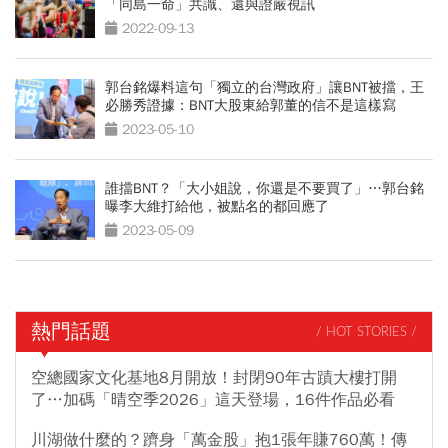
「同島一命」共識、還與證嚴視訊
2022-09-13
郭台銘爆料這句「獨立的台灣政府」讓BNT被擋，王
必勝秀證據：BNT大股東給郭董的信不是這樣寫
2023-05-10
誰擋BNT？「大小姐說，你還是不要買了」…郭台銘
曝李大維打給他，被點名的都回應了
2023-05-09
熱門話題
/ HOT STORIES /
空總國家文化基地8月開放！封閉90年古蹟大樓打開
了…加碼「晴空季2026」這天登場，16件作品必看
川湖做什麼的？躋身「萬金股」抱1張年賺760萬！傳