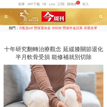
0
熱門：
月配息etf
勞保退休金
00939
勞保年金試算
存股名單
十年研究翻轉治療觀念 延緩膝關節退化
半月軟骨受損 能修補就別切除