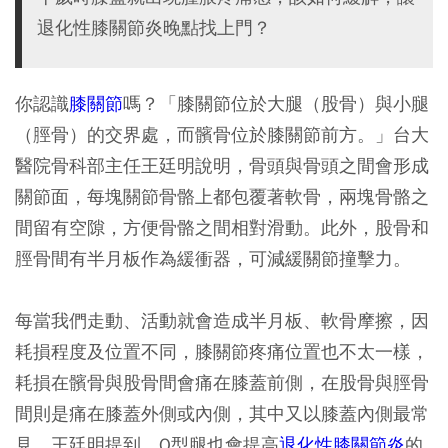
退化性膝關節炎晚點找上門？
你認識
膝關節
嗎？「膝關節位於大腿（股骨）與小腿
（脛骨）的交界處，而髕骨位於膝關節前方。」台大
醫院骨科部主任王廷明說明，骨頭與骨頭之間會形成
關節面，每塊關節骨骼上都包覆著軟骨，兩塊骨骼之
間留有空隙，方便骨骼之間相對滑動。此外，股骨和
脛骨間有半月板作為緩衝器，可減緩關節撞擊力。
每當我們走動、活動就會造成半月板、軟骨摩擦，因
耗損程度及位置不同，膝關節疼痛位置也不太一樣，
耗損在髕骨與股骨間會痛在膝蓋前側，在股骨與脛骨
間則是痛在膝蓋外側或內側，其中又以膝蓋內側最常
見。王廷明提到，O型腿也會提高
退化性膝關節炎
的