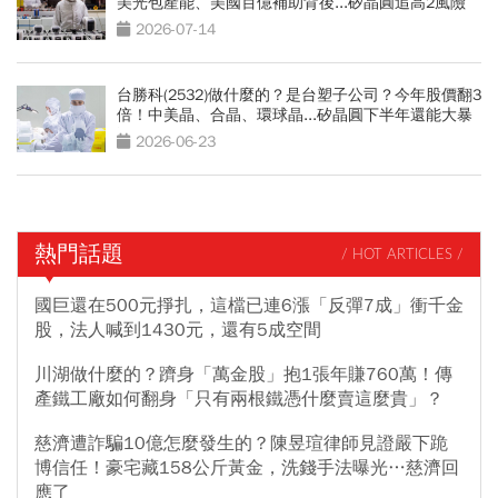
美光包產能、美國百億補助背後...矽晶圓追高2風險
2026-07-14
台勝科(2532)做什麼的？是台塑子公司？今年股價翻3
倍！中美晶、合晶、環球晶...矽晶圓下半年還能大暴
漲？
2026-06-23
熱門話題
/ HOT ARTICLES /
國巨還在500元掙扎，這檔已連6漲「反彈7成」衝千金
股，法人喊到1430元，還有5成空間
川湖做什麼的？躋身「萬金股」抱1張年賺760萬！傳
產鐵工廠如何翻身「只有兩根鐵憑什麼賣這麼貴」？
慈濟遭詐騙10億怎麼發生的？陳昱瑄律師見證嚴下跪
博信任！豪宅藏158公斤黃金，洗錢手法曝光…慈濟回
應了