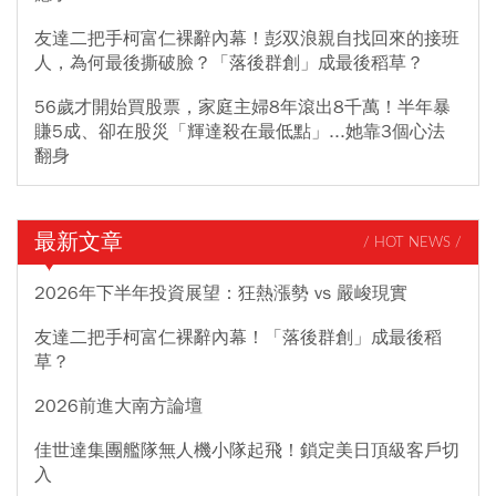
友達二把手柯富仁裸辭內幕！彭双浪親自找回來的接班
人，為何最後撕破臉？「落後群創」成最後稻草？
56歲才開始買股票，家庭主婦8年滾出8千萬！半年暴
賺5成、卻在股災「輝達殺在最低點」...她靠3個心法
翻身
最新文章
/ HOT NEWS /
2026年下半年投資展望：狂熱漲勢 vs 嚴峻現實
友達二把手柯富仁裸辭內幕！「落後群創」成最後稻
草？
2026前進大南方論壇
佳世達集團艦隊無人機小隊起飛！鎖定美日頂級客戶切
入