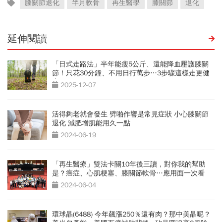
膝關節退化
半月軟骨
再生醫學
膝關節
退化
延伸閱讀
「日式走路法」半年能瘦5公斤、還能降血壓護膝關
節！只花30分鐘、不用日行萬步…3步驟這樣走更健
康
2025-12-07
活得夠老就會發生 劈啪作響是常見症狀 小心膝關節
退化 減肥增肌能用久一點
2024-06-19
「再生醫療」雙法卡關10年後三讀，對你我的幫助
是？癌症、心肌梗塞、膝關節軟骨…應用面一次看
2024-06-04
環球晶(6488) 今年飆漲250％還有肉？那中美晶呢？