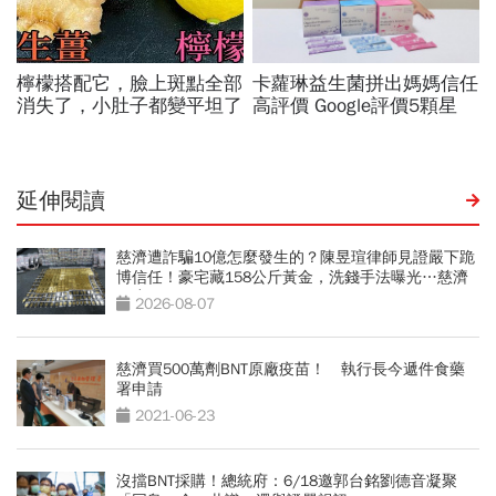
延伸閱讀
慈濟遭詐騙10億怎麼發生的？陳昱瑄律師見證嚴下跪
博信任！豪宅藏158公斤黃金，洗錢手法曝光…慈濟
回應了
2026-08-07
慈濟買500萬劑BNT原廠疫苗！ 執行長今遞件食藥
署申請
2021-06-23
沒擋BNT採購！總統府：6/18邀郭台銘劉德音凝聚