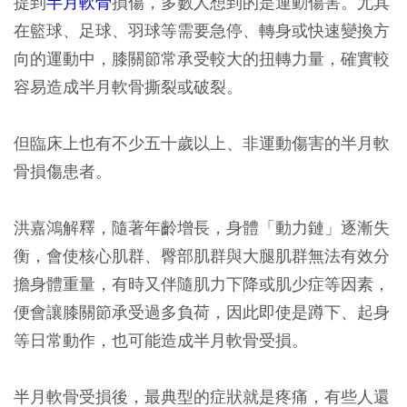
提到
半月軟骨
損傷，多數人想到的是運動傷害。尤其
在籃球、足球、羽球等需要急停、轉身或快速變換方
向的運動中，膝關節常承受較大的扭轉力量，確實較
容易造成半月軟骨撕裂或破裂。
但臨床上也有不少五十歲以上、非運動傷害的半月軟
骨損傷患者。
洪嘉鴻解釋，隨著年齡增長，身體「動力鏈」逐漸失
衡，會使核心肌群、臀部肌群與大腿肌群無法有效分
擔身體重量，有時又伴隨肌力下降或肌少症等因素，
便會讓膝關節承受過多負荷，因此即使是蹲下、起身
等日常動作，也可能造成半月軟骨受損。
半月軟骨受損後，最典型的症狀就是疼痛，有些人還