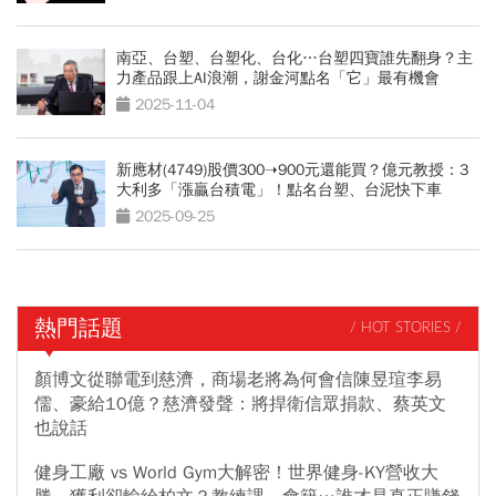
南亞、台塑、台塑化、台化…台塑四寶誰先翻身？主
力產品跟上AI浪潮，謝金河點名「它」最有機會
2025-11-04
新應材(4749)股價300➝900元還能買？億元教授：3
大利多「漲贏台積電」！點名台塑、台泥快下車
2025-09-25
熱門話題
/ HOT STORIES /
顏博文從聯電到慈濟，商場老將為何會信陳昱瑄李易
儒、豪給10億？慈濟發聲：將捍衛信眾捐款、蔡英文
也說話
健身工廠 vs World Gym大解密！世界健身-KY營收大