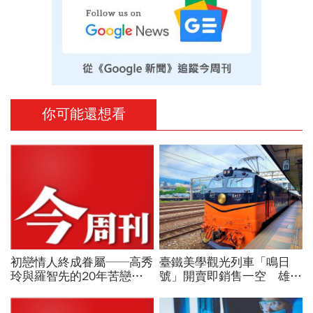
你可能還想看
初戀情人終成眷屬──高秀
臺鐵美學觀光列車「鳴日
玲與羅智先的20年苦戀
號」開賣即銷售一空 雄獅
P.64
將推動國際級「鐵道旅遊」