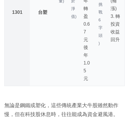
年
(補
量)
於
挑
轉
漲)
淨
1301
台塑
戰
盈
3. 轉
值)
6
0.6
投資
字
7
收益
頭
元
回升
)
後
年
1.0
5
元
無論是鋼鐵或塑化，這些傳統產業大牛股雖然動作
慢，但在科技股休息時，往往能成為資金避風港。