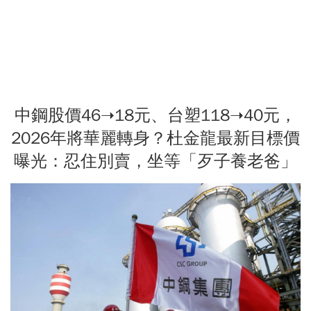
中鋼股價46➝18元、台塑118➝40元，
2026年將華麗轉身？杜金龍最新目標價
曝光：忍住別賣，坐等「歹子養老爸」