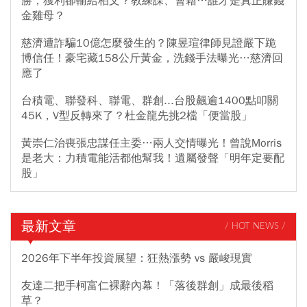
勝，獲利卻輸給柏文？教練課、會籍…誰才是真正賺錢
金雞母？
慈濟遭詐騙10億怎麼發生的？陳昱瑄律師見證嚴下跪
博信任！豪宅藏158公斤黃金，洗錢手法曝光…慈濟回
應了
台積電、聯發科、聯電、群創...台股飆逾1400點叩關
45K，V型反轉來了？杜金龍先挑2檔「便當股」
黃崇仁治喪張忠謀任主委…兩人交情曝光！曾說Morris
是老大：力積電能活都他幫我！遺屬發聲「明年定要配
股」
最新文章
/ HOT NEWS /
2026年下半年投資展望：狂熱漲勢 vs 嚴峻現實
友達二把手柯富仁裸辭內幕！「落後群創」成最後稻
草？