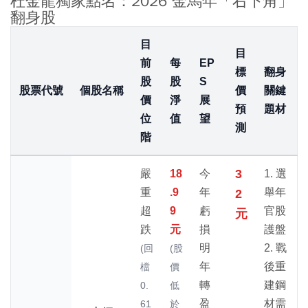
杜金龍獨家點名：2026 金馬年「右下角」
翻身股
目
目
前
每
EP
標
翻身
股
股
S
股票代號
個股名稱
價
關鍵
價
淨
展
預
題材
位
值
望
測
階
3
嚴
18
今
1. 選
重
.9
年
舉年
2
超
9
虧
官股
元
跌
元
損
護盤
明
2. 戰
(回
(股
年
後重
檔
價
轉
建鋼
0.
低
盈
材需
61
於