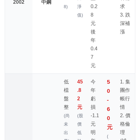
2002
中鋼
0.2
求
8)
淨
8
3. 跌
值)
元
深補
後
漲
年
0.4
7
元
5
低
45
今
1. 集
檔
.8
年
團作
0
盤
2
虧
帳行
-
整
元
損
情
6
-1.1
2. 價
(尚
(股
0
元
格倫
未
價
元
明
理
出
低
(