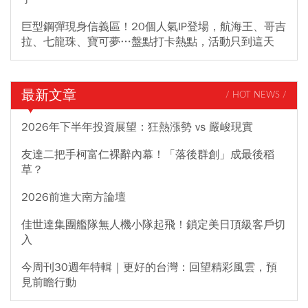
巨型鋼彈現身信義區！20個人氣IP登場，航海王、哥吉
拉、七龍珠、寶可夢…盤點打卡熱點，活動只到這天
最新文章
/ HOT NEWS /
2026年下半年投資展望：狂熱漲勢 vs 嚴峻現實
友達二把手柯富仁裸辭內幕！「落後群創」成最後稻
草？
2026前進大南方論壇
佳世達集團艦隊無人機小隊起飛！鎖定美日頂級客戶切
入
今周刊30週年特輯｜更好的台灣：回望精彩風雲，預
見前瞻行動