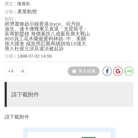
陳雅莉
產業動態
經濟蕭條啟示錄香港Joyce、佐丹奴、
迪生、連卡佛獲秉又衰退「女星殺手」
富商劉鑾雄 身價暴跌八成嚴長壽大戰山
800員工花木蘭最愛柯林頓--中、美關
係大躍進 戒急用忍難再續捐地15億大
善人杜俊元涉及違法被起訴
1998-07-02 14:56
+A
-A
加入收藏
請下載附件
請下載附件