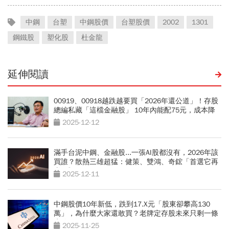
中鋼
台塑
中鋼股價
台塑股價
2002
1301
鋼鐵股
塑化股
杜金龍
延伸閱讀
00919、00918越跌越要買「2026年還公道」！存股
總編私藏「這檔金融股」 10年內能配75元，成本降
至銅板價
2025-12-12
滿手台泥中鋼、金融股...一張AI股都沒有，2026年該
買誰？散熱三雄超猛：健策、雙鴻、奇鋐「首選它再
賺6成」
2025-12-11
中鋼股價10年新低，跌到17.X元「股東卻攀高130
萬」，為什麼大家還敢買？老牌定存股未來只剩一條
生路
2025-11-25