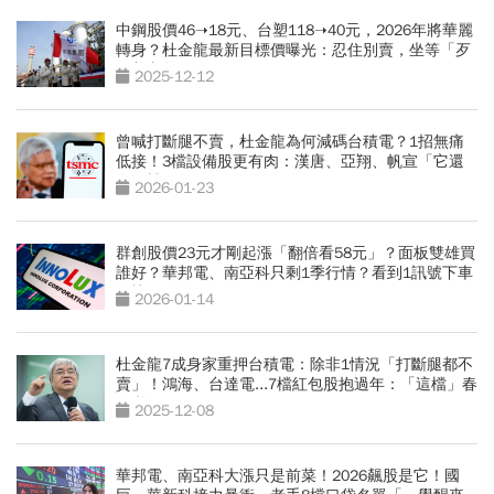
中鋼股價46➝18元、台塑118➝40元，2026年將華麗
轉身？杜金龍最新目標價曝光：忍住別賣，坐等「歹
子養老爸」
2025-12-12
曾喊打斷腿不賣，杜金龍為何減碼台積電？1招無痛
低接！3檔設備股更有肉：漢唐、亞翔、帆宣「它還
在低檔」
2026-01-23
群創股價23元才剛起漲「翻倍看58元」？面板雙雄買
誰好？華邦電、南亞科只剩1季行情？看到1訊號下車
要快
2026-01-14
杜金龍7成身家重押台積電：除非1情況「打斷腿都不
賣」！鴻海、台達電...7檔紅包股抱過年：「這檔」春
節必漲
2025-12-08
華邦電、南亞科大漲只是前菜！2026飆股是它！國