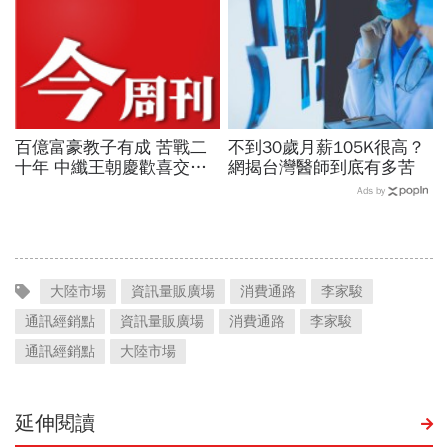
百億富豪教子有成 苦戰二
不到30歲月薪105K很高？
十年 中纖王朝慶歡喜交棒
網揭台灣醫師到底有多苦
P.105
Ads by
大陸市場
資訊量販廣場
消費通路
李家駿
通訊經銷點
資訊量販廣場
消費通路
李家駿
通訊經銷點
大陸市場
延伸閱讀