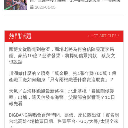
巨、華新科接力暴衝，老手8檔口袋名單「一覺醒來
又漲價」
2026-01-05
熱門話題
/ HOT ARTICLES /
顏博文從聯電到慈濟，商場老將為何會信陳昱瑄李易
儒、豪給10億？慈濟發聲：將捍衛信眾捐款、蔡英文
也說話
川湖做什麼的？躋身「萬金股」抱1張年賺760萬！傳
產鐵工廠如何翻身「只有兩根鐵憑什麼賣這麼貴」？
天氣／白海豚颱風最新路徑！北北基桃「暴風圈侵襲
率」出爐，這天估發布海警，父親節會影響嗎？10日
報先看
BIGBANG演唱會台灣時間、票價、座位圖出爐！實名制
台北高雄4場搶票日期、售票平台…GD/大聲/太陽全來
了