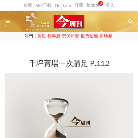
0
熱門：
美股
行事曆
勞保年資
股票抽籤
房地產
千坪賣場一次購足 P.112