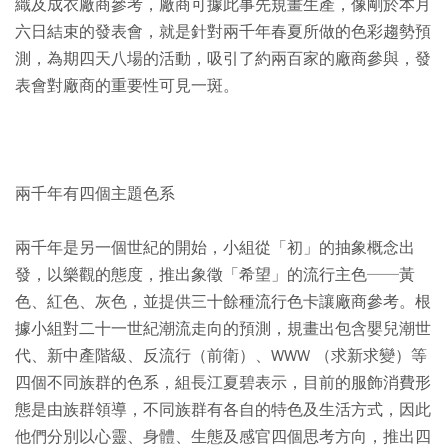
織及成衣廠商參考，廠商可據此事先規畫生產，像剛於本月
六日結束的發表會，就是針對兩千年春夏所做的色彩趨勢預
測，為期四天八場的活動，吸引了約兩百家的廠商參與，發
表會對廠商的重要性可見一斑。
兩千年有四個主題色系
兩千年是另一個世紀的開始，小組從「初」的抽象概念出
發，以樂觀的態度，推出象徵「希望」的流行主色──黃
色、紅色、灰色，並提供三十餘種流行色卡讓廠商參考。根
據小組對二十一世紀潮流走向的預測，規畫出包含嬰兒潮世
代、新中產階級、反流行（前衛）、WWW （求新求變）等
四個不同族群的色系，組長江夏碧表示，目前的服飾消費形
態是由族群領導，不同族群有各自的特色及生活方式，因此
他們分別以心靈、身體、生態及感官四個思考方向，推出四