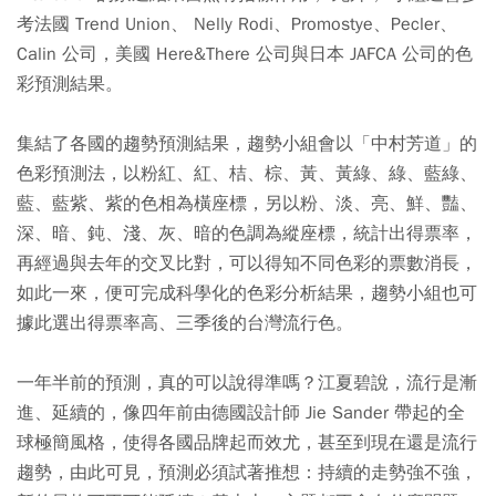
考法國 Trend Union、 Nelly Rodi、Promostye、Pecler、
Calin 公司，美國 Here&There 公司與日本 JAFCA 公司的色
彩預測結果。
集結了各國的趨勢預測結果，趨勢小組會以「中村芳道」的
色彩預測法，以粉紅、紅、桔、棕、黃、黃綠、綠、藍綠、
藍、藍紫、紫的色相為橫座標，另以粉、淡、亮、鮮、豔、
深、暗、鈍、淺、灰、暗的色調為縱座標，統計出得票率，
再經過與去年的交叉比對，可以得知不同色彩的票數消長，
如此一來，便可完成科學化的色彩分析結果，趨勢小組也可
據此選出得票率高、三季後的台灣流行色。
一年半前的預測，真的可以說得準嗎？江夏碧說，流行是漸
進、延續的，像四年前由德國設計師 Jie Sander 帶起的全
球極簡風格，使得各國品牌起而效尤，甚至到現在還是流行
趨勢，由此可見，預測必須試著推想：持續的走勢強不強，