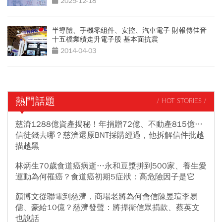
2025-12-18
半導體、手機零組件、安控、汽車電子 財報傳佳音
十五檔業績走升電子股 基本面抗震
2014-04-03
熱門話題
/ HOT STORIES /
慈濟1288億資產揭秘！年捐贈72億、不動產815億…
信徒錢去哪？慈濟還原BNT採購經過，他拆解信件批越
描越黑
林炳生70歲食道癌病逝…永和豆漿拼到500家、養生愛
運動為何罹癌？食道癌初期5症狀：高危險因子是它
顏博文從聯電到慈濟，商場老將為何會信陳昱瑄李易
儒、豪給10億？慈濟發聲：將捍衛信眾捐款、蔡英文
也說話