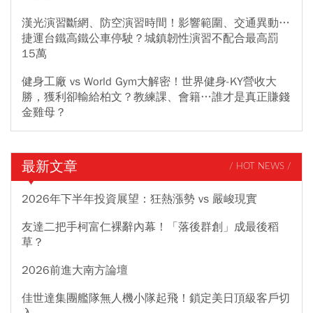
漢光演習斷網、防空演習時間！影響範圍、交通異動…
捷運台鐵高鐵公車停駛？城鎮韌性演習不配合最高罰
15萬
健身工廠 vs World Gym大解密！世界健身-KY營收大
勝，獲利卻輸給柏文？教練課、會籍…誰才是真正賺錢
金雞母？
最新文章
/ HOT NEWS /
2026年下半年投資展望：狂熱漲勢 vs 嚴峻現實
友達二把手柯富仁裸辭內幕！「落後群創」成最後稻
草？
2026前進大南方論壇
佳世達集團艦隊無人機小隊起飛！鎖定美日頂級客戶切