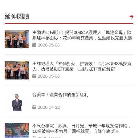
延伸閱讀
主動式ETF暴紅！揭開00981A經理人「瑤池金母」陳
釧瑤神祕面紗：花10年研究產業，生涯績效完勝大盤
2026-05-06
王牌經理人「神仙打架」拚績效！ 4月狂增48萬投資
人，搶盡被動ETF風采 主動式ETF暴紅解密
2026-05-06
台美軍工產業合作的創新紅利
2026-04-22
不只台積電！欣興、日月光、華城…年底投信作帳，
16檔被相中潛力股「回檔就買」自賺年終獎金