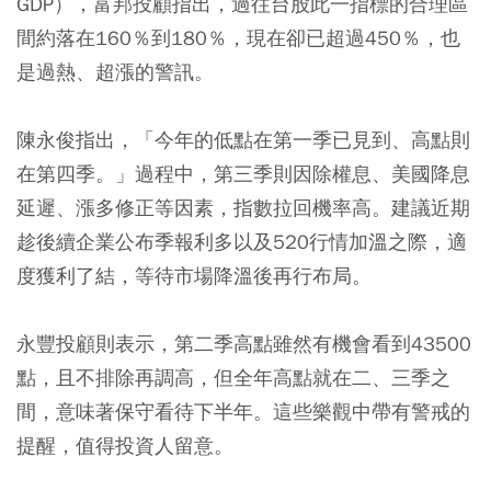
GDP），富邦投顧指出，過往台股此一指標的合理區
間約落在160％到180％，現在卻已超過450％，也
是過熱、超漲的警訊。
陳永俊指出，「今年的低點在第一季已見到、高點則
在第四季。」過程中，第三季則因除權息、美國降息
延遲、漲多修正等因素，指數拉回機率高。建議近期
趁後續企業公布季報利多以及520行情加溫之際，適
度獲利了結，等待市場降溫後再行布局。
永豐投顧則表示，第二季高點雖然有機會看到43500
點，且不排除再調高，但全年高點就在二、三季之
間，意味著保守看待下半年。這些樂觀中帶有警戒的
提醒，值得投資人留意。