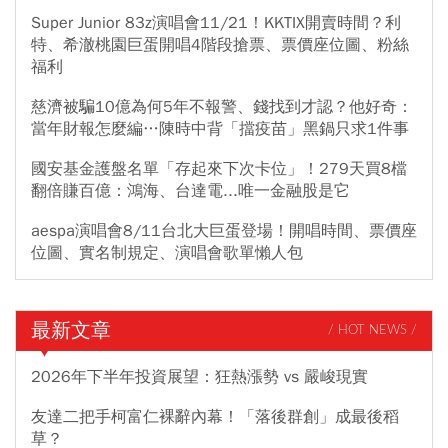
Super Junior 83z演唱會11/21！KKTIX開賣時間？利
特、希澈桃園巨蛋開唱4階段搶票、票價座位圖、粉絲
福利
慈濟被騙10億為何5年不報警、錢找到才認？他好奇：
當年財報怎麼編…陳時中背「擋疫苗」黑鍋只求1件事
國安基金護盤名單「存起來下次卡位」！279天買8檔
翻倍賺百億：鴻海、台達電...唯一金融股是它
aespa演唱會8/11台北大巨蛋登場！開唱時間、票價座
位圖、實名制規定、演唱會歌單懶人包
最新文章
/ HOT NEWS /
2026年下半年投資展望：狂熱漲勢 vs 嚴峻現實
友達二把手柯富仁裸辭內幕！「落後群創」成最後稻
草？