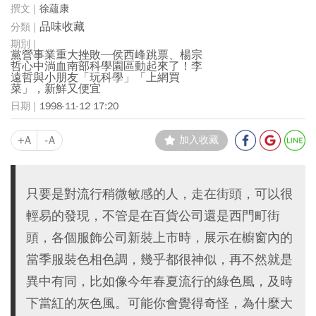
徐蘊康
品味收藏
黨營事業重大挫敗─侯西峰跳票、楊宗
哲心中淌血南部科學園區動起來了！李
遠哲與小朋友「玩科學」「上網買
菜」，新鮮又便宜
1998-11-12 17:20
+A
-A
加入收藏
只要是對流行稍微敏感的人，走在街頭，可以很
輕易的發現，不管是在百貨公司還是西門町街
頭，各個服飾公司新裝上市時，展示在櫥窗內的
當季服裝色相色調，幾乎都很神似，再不然就是
異中有同，比如像今年春夏流行的綠色風，及時
下當紅的灰色風。可能你會覺得奇怪，為什麼大