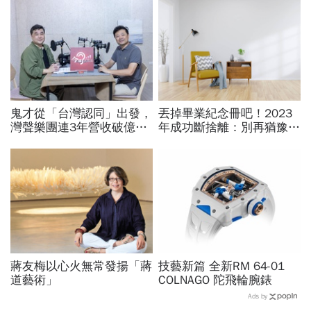
鬼才從「台灣認同」出發，
丟掉畢業紀念冊吧！2023
灣聲樂團連3年營收破億！
年成功斷捨離：別再猶豫
台積電找它到熊本、施振榮
了！50件你應該立刻丟掉
百場音樂會必到
的東西
蔣友梅以心火無常發揚「蔣
技藝新篇 全新RM 64-01
道藝術」
COLNAGO 陀飛輪腕錶
Ads by