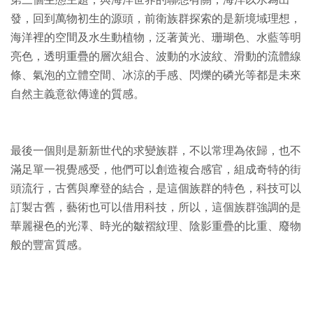
第三個生態主題，與海洋世界的聯想有關，海洋以水為出
發，回到萬物初生的源頭，前衛族群探索的是新境域理想，
海洋裡的空間及水生動植物，泛著黃光、珊瑚色、水藍等明
亮色，透明重疊的層次組合、波動的水波紋、滑動的流體線
條、氣泡的立體空間、冰涼的手感、閃爍的磷光等都是未來
自然主義意欲傳達的質感。
最後一個則是新新世代的求變族群，不以常理為依歸，也不
滿足單一視覺感受，他們可以創造複合感官，組成奇特的街
頭流行，古舊與摩登的結合，是這個族群的特色，科技可以
訂製古舊，藝術也可以借用科技，所以，這個族群強調的是
華麗褪色的光澤、時光的皺褶紋理、陰影重疊的比重、廢物
般的豐富質感。