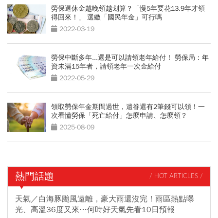
勞保退休金越晚領越划算？「慢5年要花13.9年才領
得回來！」 選繳「國民年金」可行嗎
2022-03-19
勞保中斷多年...還是可以請領老年給付！ 勞保局：年
資未滿15年者，請領老年一次金給付
2022-05-29
領取勞保年金期間過世，遺眷還有2筆錢可以領！一
次看懂勞保「死亡給付」怎麼申請、怎麼領？
2025-08-09
熱門話題
/ HOT ARTICLES /
天氣／白海豚颱風遠離，豪大雨還沒完！雨區熱點曝
光、高溫36度又來…何時好天氣先看10日預報