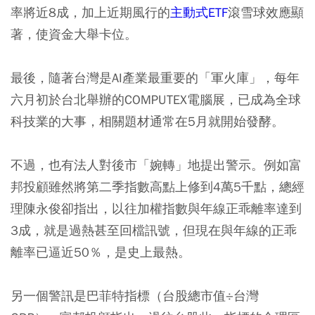
率將近8成，加上近期風行的
主動式ETF
滾雪球效應顯
著，使資金大舉卡位。
最後，隨著台灣是AI產業最重要的「軍火庫」，每年
六月初於台北舉辦的COMPUTEX電腦展，已成為全球
科技業的大事，相關題材通常在5月就開始發酵。
不過，也有法人對後市「婉轉」地提出警示。例如富
邦投顧雖然將第二季指數高點上修到4萬5千點，總經
理陳永俊卻指出，以往加權指數與年線正乖離率達到
3成，就是過熱甚至回檔訊號，但現在與年線的正乖
離率已逼近50％，是史上最熱。
另一個警訊是巴菲特指標（台股總市值÷台灣