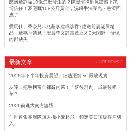
慈濟遭詐騙10億怎麼發生的？陳昱瑄律師見證嚴下跪
博信任！豪宅藏158公斤黃金，洗錢手法曝光…慈濟回
應了
愛馬仕、香奈兒...兆基李建成涉吞7億送前妻滿屋精
品，遭羈押禁見！宏碁李文詳當董座才2天閃辭：發現
內部缺失
最新文章
/ HOT NEWS /
2026年下半年投資展望：狂熱漲勢 vs 嚴峻現實
友達二把手柯富仁裸辭內幕！「落後群創」成最後稻
草？
2026前進大南方論壇
佳世達集團艦隊無人機小隊起飛！鎖定美日頂級客戶切
入