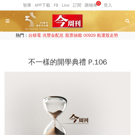
0
熱門：
台積電
兆豐金配息
股票抽籤
00929
航運股走勢
不一樣的開學典禮 P.106