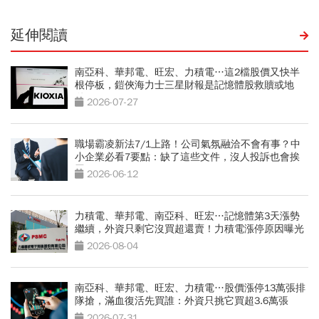
延伸閱讀
南亞科、華邦電、旺宏、力積電…這2檔股價又快半
根停板，鎧俠海力士三星財報是記憶體股救贖或地
獄？
2026-07-27
職場霸凌新法7/1上路！公司氣氛融洽不會有事？中
小企業必看7要點：缺了這些文件，沒人投訴也會挨
罰
2026-06-12
力積電、華邦電、南亞科、旺宏…記憶體第3天漲勢
繼續，外資只剩它沒買超還賣！力積電漲停原因曝光
2026-08-04
南亞科、華邦電、旺宏、力積電…股價漲停13萬張排
隊搶，滿血復活先買誰：外資只挑它買超3.6萬張
2026-07-31