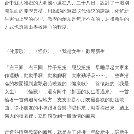
台中縣大雅鄉的大明國小選在八月二十八日，設計了一場別
開生面的開學典禮，用動態的遊戲取代傳統的講話，化解新
生害怕上學的心理。教學的創意是無所不在的，迎接新生的
方式也透露出學校用心的程度。
〈健康歌〉、〈怪獸〉、〈我是女生〉歡迎新生
「左三圈、右三圈、脖子扭扭、屁股扭扭，早睡早起大家來
作運動，動動手啊、動動腳啊，大家勤呼吸……」，整齊清
潔的校園裡到處飄著范曉萱的〈健康歌〉，徐懷鈺的〈我是
女生〉、〈怪獸〉，還有阿牛〈對面的女生看過來〉，一首
輪著一首傳遍每個地方，支支都是小朋友最喜歡的動聽歌
曲，從小朋友的小嘴跟著音樂哼唱起來，就看得出來。踏上
偌大的校園裡，立刻感受到一股熱情的氣氛。
營造熱情與歡樂的氣氛，就是為了迎接一年級新生，讓新生