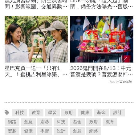
漢光演習斷網、防空演習時
LINE一功能「這天起」關
間！影響範圍、交通異動…
閉，備份方法曝光…舊版本
捷運台鐵高鐵公車停駛？城
也要淘汰，哪些iPhone、安
鎮韌性演習不配合最高罰
卓手機不支援？Apple
15萬
Watch有影響？
星巴克買一送一「只有1
2026鬼門開在8/13！中元
天」！蜜桃吉利星冰樂、冰
普渡是幾號？普渡怎麼拜？
雪星沁爽、那堤、星冰樂都
供品清單、祭拜流程…鬼月
Ads by
有？飲品一次看…加碼超商
習俗禁忌一次看
咖啡優惠
科技
教育
學習
政府
健康
基金
設計
網路
創意
宏碁
科技
基金
政府
教育
宏碁
健康
學習
設計
創意
網路