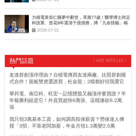
力積電黃崇仁睡夢中辭世，享壽77歲！醫學博士跨足
科技業、曾花8年還清千億債務，搏「九命怪貓」稱
號
2026-07-31
熱門話題
/ HOT ARTICLES /
友達群創漲停理由？台積電傳買友達兩廠、比照群創模
式合作！面板雙虎選誰買，杜金龍：2檔都好但我選它
華邦電、南亞科、旺宏…記憶體股又飆漲停要買誰？半
年報勝利組是它！外資買超快6萬張、這檔連砍6.2萬
張
我只領3萬基本工資，如何調高投保薪資？勞保達人傳
授「3招」不靠老闆加薪，年金月領1.3萬變2.5萬