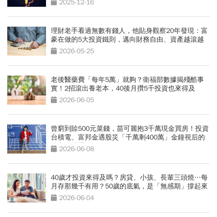
2025-12-16
理財老手看過無數有錢人，他貼身觀察20年發現：富
豪在做的5大投資鐵則，邁向財務自由、資產越滾越
富
2026-05-25
老後醫藥費「每年5萬」就夠？衛福部數據揭殘酷事
實！2招滾出養老本，40後月攢5千投資也來得及
2026-06-05
曾窮到賒500元菜錢，苗可麗抱3千萬現金買房！投資
台積電、富邦金遇股災「千萬剩400萬」金鐘視后的
股市血淚課
2026-06-08
40歲才投資來得及嗎？房貸、小孩、長輩三頭燒…每
月存那幾千有用？50歲的底氣，是「無感期」撐起來
的
2026-06-04