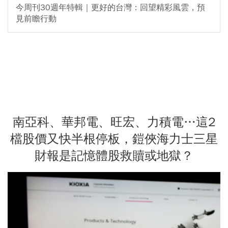
今周刊30週年特輯｜更好的台灣：回望精彩風雲，預
見前瞻行動
南亞科、華邦電、旺宏、力積電…這2
檔股價又快半根停板，鎧俠海力士三星
財報是記憶體股救贖或地獄？