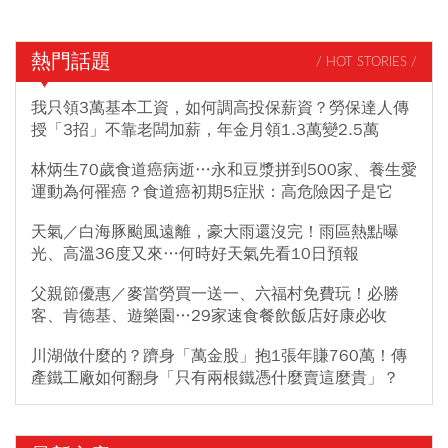
熱門話題
/ HOT STORIES /
我只領3萬基本工資，如何調高投保薪資？勞保達人傳
授「3招」不靠老闆加薪，年金月領1.3萬變2.5萬
林炳生70歲食道癌病逝…永和豆漿拼到500家、養生愛
運動為何罹癌？食道癌初期5症狀：高危險因子是它
天氣／白海豚颱風遠離，豪大雨還沒完！雨區熱點曝
光、高溫36度又來…何時好天氣先看10日預報
父親節優惠／麥當勞買一送一、六福村免費玩！必勝
客、肯德基、遊樂園…29家速食餐飲飯店好康必收
川湖做什麼的？躋身「萬金股」抱1張年賺760萬！傳
產鐵工廠如何翻身「只有兩根鐵憑什麼賣這麼貴」？