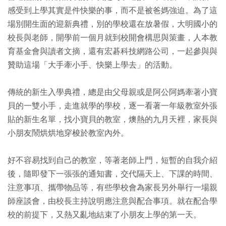
感受到上學其實是件快樂的事，而不是被爸媽強迫。為了這
場別開生面的迎新典禮，別的學校還在放暑假，大明國小的
校長與老師，開學前一個月就到校開會構思與策畫，人本教
育基金會與讀者文摘，還有宏碁科技網路公司，一起參與與
贊助這場「大手牽小手、快樂上學去」的活動。
傳統的新生入學典禮，總是由父母親或是阿公阿媽牽著小寶
貝的一雙小手，走進就學的學校，逐一看著一年級教室外張
貼的新生名單，找小寶貝的教室，燠熱的九月天裡，家長與
小朋友鬧烘烘地穿梭於教室內外。
好不容易找到自己的教室，等著老師上門，短暫的自我介紹
後，隨即發下一張張的通知書，交代隔天上、下課的時間、
注意事項、攜帶物品等，有些學校會為家長另外舉行一場親
師座談會，由校長主持說明應注意與配合事項。就在配合學
校的前提下，又熱又亂地結束了小朋友上學的第一天。