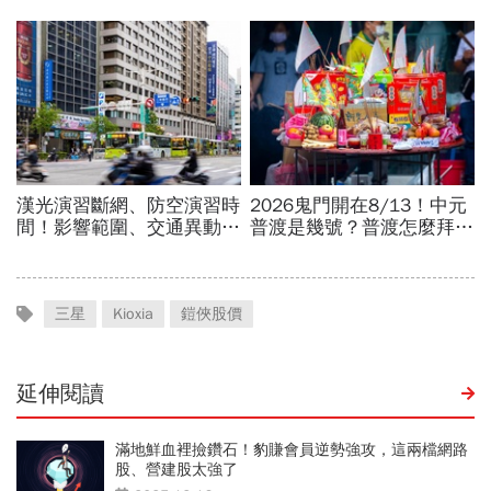
三星
Kioxia
鎧俠股價
延伸閱讀
滿地鮮血裡撿鑽石！豹賺會員逆勢強攻，這兩檔網路
股、營建股太強了