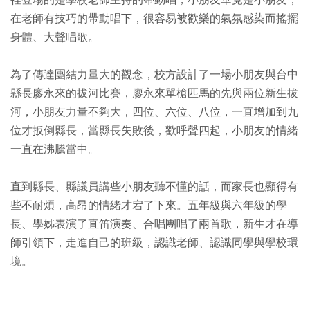
裡登場的是學校老師主持的帶動唱，小朋友畢竟是小朋友，
在老師有技巧的帶動唱下，很容易被歡樂的氣氛感染而搖擺
身體、大聲唱歌。
為了傳達團結力量大的觀念，校方設計了一場小朋友與台中
縣長廖永來的拔河比賽，廖永來單槍匹馬的先與兩位新生拔
河，小朋友力量不夠大，四位、六位、八位，一直增加到九
位才扳倒縣長，當縣長失敗後，歡呼聲四起，小朋友的情緒
一直在沸騰當中。
直到縣長、縣議員講些小朋友聽不懂的話，而家長也顯得有
些不耐煩，高昂的情緒才宕了下來。五年級與六年級的學
長、學姊表演了直笛演奏、合唱團唱了兩首歌，新生才在導
師引領下，走進自己的班級，認識老師、認識同學與學校環
境。