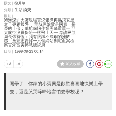
徐秀珍
生活消費
鴻海深圳大廠現場實況報導再揭飛安黑
盒子專題報導─ 華航保險費是國泰、長
榮的十倍；華航保險作業黑幕重重─ 亞
太航空沒買保險一樣飛上天─ 專訪民航
局長張有恆：我有恨鐵不成鋼的挫敗
感！詹宏志賣掉十六個網站劉宅血案檢
察官朱富美轉戰總統府
1999-09-23 00:14
+A
-A
加入收藏
開學了，你家的小寶貝是歡歡喜喜地快樂上學
去，還是哭哭啼啼地害怕去學校呢？