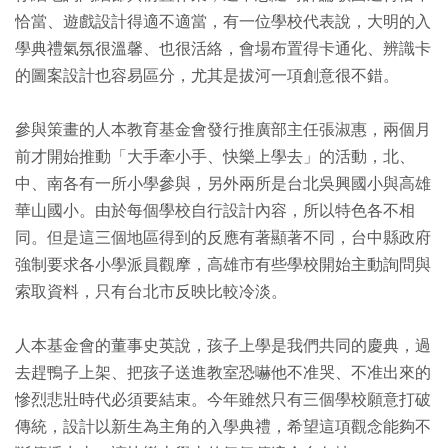
恰當、遊戲設計得適不適當，有一位學校代表說，大明的入
學典禮氣氛很溫馨、也很活絡，會場布置得卡通化、辨識卡
的圖案設計也容易區分，尤其是拔河一項創意很不錯。
參與策畫的人本教育基金會發行推廣部主任張淑惠，兩個月
前才開始推動「大手牽小手、快樂上學去」的活動，北、
中、南各有一所小學參與，另外兩所是台北吳興國小與高雄
華山國小。由於每個學校自行設計內容，所以特色各不相
同。但是這三個地區得到的反應有著顯著不同，台中縣政府
強制要求各小學派員觀摩，高雄市有些學校開始主動詢問與
索取資料，只有台北市反映比較冷淡。
人本基金會的董事史英說，孩子上學是我們共同的慶典，過
去趕鴨子上架、把孩子送進教室恐嚇他不准哭、不准出來的
慘烈悲壯時代必須要結束。今年雖然只有三個學校願意打破
傳統，設計以新生為主角的入學典禮，希望這項觀念能夠不