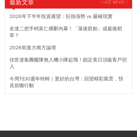
最新文章
/ HOT NEWS /
2026年下半年投資展望：狂熱漲勢 vs 嚴峻現實
友達二把手柯富仁裸辭內幕！「落後群創」成最後稻
草？
2026前進大南方論壇
佳世達集團艦隊無人機小隊起飛！鎖定美日頂級客戶切
入
今周刊30週年特輯｜更好的台灣：回望精彩風雲，預
見前瞻行動