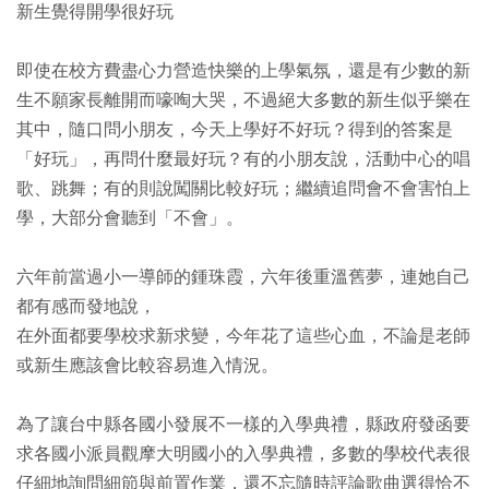
新生覺得開學很好玩
即使在校方費盡心力營造快樂的上學氣氛，還是有少數的新
生不願家長離開而嚎啕大哭，不過絕大多數的新生似乎樂在
其中，隨口問小朋友，今天上學好不好玩？得到的答案是
「好玩」，再問什麼最好玩？有的小朋友說，活動中心的唱
歌、跳舞；有的則說闖關比較好玩；繼續追問會不會害怕上
學，大部分會聽到「不會」。
六年前當過小一導師的鍾珠霞，六年後重溫舊夢，連她自己
都有感而發地說，
在外面都要學校求新求變，今年花了這些心血，不論是老師
或新生應該會比較容易進入情況。
為了讓台中縣各國小發展不一樣的入學典禮，縣政府發函要
求各國小派員觀摩大明國小的入學典禮，多數的學校代表很
仔細地詢問細節與前置作業，還不忘隨時評論歌曲選得恰不