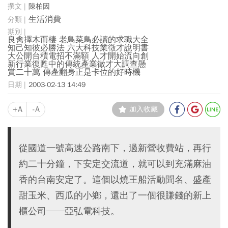
陳柏因
生活消費
良禽擇木而棲 老鳥菜鳥必讀的求職大全
知己知彼必勝法 六大科技業徵才說明書
大公開台積電招不滿額 人才開始流向創
新行業復甦中的傳統產業徵才大調查懸
賞二十萬 傳產翻身正是卡位的好時機
2003-02-13 14:49
+A
-A
加入收藏
從國道一號高速公路南下，過新營收費站，再行
約二十分鐘，下安定交流道，就可以到充滿麻油
香的台南安定了。這個以燒王船活動聞名、盛產
甜玉米、西瓜的小鄉，還出了一個很賺錢的新上
櫃公司──亞弘電科技。