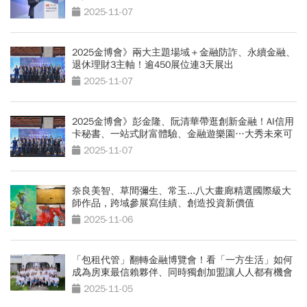
繩子
2025-11-07
2025金博會》兩大主題場域＋金融防詐、永續金融、
退休理財3主軸！逾450展位連3天展出
2025-11-07
2025金博會》彭金隆、阮清華帶逛創新金融！AI信用
卡秘書、一站式財富體驗、金融遊樂園…大秀未來可
能
2025-11-07
奈良美智、草間彌生、常玉...八大畫廊精選國際級大
師作品，跨域參展寫佳績、創造投資新價值
2025-11-06
「包租代管」翻轉金融博覽會！看「一方生活」如何
成為房東最信賴夥伴、同時獨創加盟讓人人都有機會
成為包租公
2025-11-05