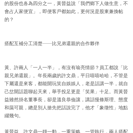
的股份也各為四分之一，黃晉益說「我們鄉下人做生意，不
會占人家便宜」，即便客戶都如此，更何況是股東兼換帖
的？
搭配互補分工清楚──比兄弟還親的合作夥伴
黃、許兩人「一人一半」，有沒有瑜亮情節？員工都說「比
親兄弟還親」。年長兩歲的許文鼎，平日嘻嘻哈哈，不管是
下屬還是來客，都能開玩笑自娛娛人，老是話講一半，就自
己岔開話題聊起天來，舉手投足更是「笑果」十足。而黃晉
益雖然掛名董事長，卻是溫良恭儉讓，講話慢條斯理、態度
和藹可親，總是別人搶先把話說完了，他才「象徵性」地點
綴幾句。
黃晉益、許文鼎一靜一動，一重策略、一管執行，兩人搭配