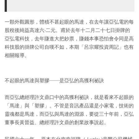
一顆外觀圓形，體積不甚起眼的馬達，在去年讓亞弘電的每
股稅後純益高達六‧二元。甫於去年十二月二十七日掛牌的
亞弘電科技，去年賺進大把鈔票，賺錢本事恐怕會令同是高
科技股的掛牌公司自嘆不如，本期「呂宗耀投資周記」也有
相關報導。
不起眼的馬達與塑膠──是亞弘的高獲利祕訣
而亞弘總經理許文鼎口中的高獲利祕訣，就是看來不起眼的
「馬達」與「塑膠」。不管是音訊產品還是小家電，技術的
靈魂都是馬達，而亞弘與馬達的淵源，要從三十年前，亞弘
董事長黃晉益、總經理許文鼎的創業故事說起。