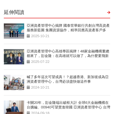
延伸閱讀
亞洲資產管理中心揭牌 國泰世華銀行共創台灣高資產
服務新藍圖 集團資源協作，精準回應高資產客戶多
元、國際化需求
2025-10-21
亞洲資產管理中心高雄專區揭牌！48家金融機構董總
都來了，彭金隆：在高雄就可以做了，為什麼要飛新
加坡？
2025-07-22
喊了多年這次可望成真！？超越香港、新加坡成為亞
洲資產管理中心，台灣必須盡快做這件事
2024-10-21
卡關20年，彭金隆端出破框大計 全球6大金融機構在
台擴編、00940可望賣進韓國 亞洲資產管理中心 台灣
行不行
2024-09-18