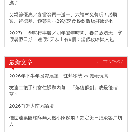
應了
父親節優惠／麥當勞買一送一、六福村免費玩！必勝
客、肯德基、遊樂園…29家速食餐飲飯店好康必收
2027(116年)行事曆／明年過年時間、春節放幾天、寒
假暑假日期？連假3天以上有9個：請假攻略懶人包
最新文章
/ HOT NEWS /
2026年下半年投資展望：狂熱漲勢 vs 嚴峻現實
友達二把手柯富仁裸辭內幕！「落後群創」成最後稻
草？
2026前進大南方論壇
佳世達集團艦隊無人機小隊起飛！鎖定美日頂級客戶切
入