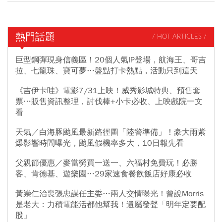
熱門話題
/ HOT ARTICLES /
巨型鋼彈現身信義區！20個人氣IP登場，航海王、哥吉
拉、七龍珠、寶可夢…盤點打卡熱點，活動只到這天
《吉伊卡哇》電影7/31上映！威秀影城特典、預售套
票…販售資訊整理，討伐棒+小卡必收、上映戲院一文
看
天氣／白海豚颱風最新路徑圖「陸警準備」！豪大雨紫
爆影響時間曝光，颱風假機率多大，10日報先看
父親節優惠／麥當勞買一送一、六福村免費玩！必勝
客、肯德基、遊樂園…29家速食餐飲飯店好康必收
黃崇仁治喪張忠謀任主委…兩人交情曝光！曾說Morris
是老大：力積電能活都他幫我！遺屬發聲「明年定要配
股」