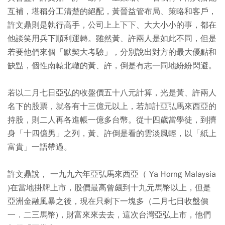
互補，堪稱分工清楚的絕配，黃晉益管布局、策略和客戶，
許文鼎則是執行高手，公司上上下下、大大小小的事，都在
他談笑用兵下順利運轉。雖然黃、許兩人是如此不同，但是
若要他們來個「默契大考驗」，分別說出對方的最大優點和
缺點，個性南轅北轍的黃、許，倒是有志一同地紛紛閃避。
若以二月七日亞弘的收盤價五十八元計算，光是黃、許兩人
名下的股票，就各有十三億元以上，若加計亞弘馬來西亞的
持股，則二人再各進帳一億多台幣。從十四歲當學徒，到擠
身「十四億男」之列，黃、許倒是看的雲淡風輕，以「紙上
富貴」一語帶過。
許文鼎說， 一九九六年亞弘馬來西亞（ Ya Horng Malaysia
)在當地掛牌上市，股價最高曾飆到十九元馬幣以上，但是
亞洲金融風暴之後，現在只剩下一塊多（二月七日收盤價
一．二三馬幣)，財富來來去去，這次台灣亞弘上市，他們