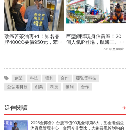
致癌苦茶油再+1！知名品
巨型鋼彈現身信義區！20
牌400CC要價950元，苯駢
個人氣IP登場，航海王、哥
芘卻超標3倍…賣出131瓶
吉拉、七龍珠、寶可夢…盤
Ads by
怎麼退貨？5家問題油廠最
點打卡熱點，活動只到這天
新進度
創業
科技
獲利
合作
亞弘電科技
亞弘電科技
創業
科技
獲利
合作
延伸閱讀
2025金博會》台股市值90兆全球第8大，彭金隆倡亞
洲資產管理中心：台灣今非昔比，大象要甩掉制約的