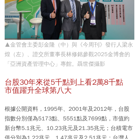
▲金管會主委彭金隆（中）與《今周刊》發行人梁永
煌（左）、證交所董事長林修銘參觀2025金博會的
「亞洲資產管理中心」專館。聶世傑攝影
台股30年來從5千點到上看2萬8千點
市值躍升全球第八大
根據公開資料，1995年、2001年及2012年，台股
指數分別僅為5173點、5551點及7699點，市值約
新台幣5.1兆元、10.23兆元及21.35兆元；台積電市
值分別為1.22兆元、1.47兆元及2.51兆元；台灣人