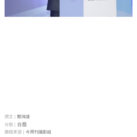
鄭鴻達
台股
今周刊攝影組