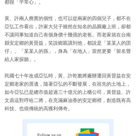
都很「平常心」。
黃、許兩人務實的個性，也可以從兩家的四個兒子，都不在
亞弘工作看出，許家大兒子雖然在知名的晶圓廠上班，卻都
不讓同事知道自己有個身價十幾億的老爸。而老家就在台南
縣安定鄉的黃晉益，笑說鄉親講到他，都說是「某某人的囝
仔」、「某某人的孫」，身為「在地人」當然更要「留名聲
給人家探聽」。
民國七十年改成亞弘時，黃、許乾脆將廠辦遷回黃晉益在安
定鄉老家的厝邊，隨著亞弘的不斷發展，在祖先的土地上，
如今亞弘已是總市值超過三十億元的上櫃公司，黃晉益、許
文鼎這對哼哈二將，在充滿麻油香的安定鄉裡，創造既有高
科技、也很傳統的高獲利傳奇。