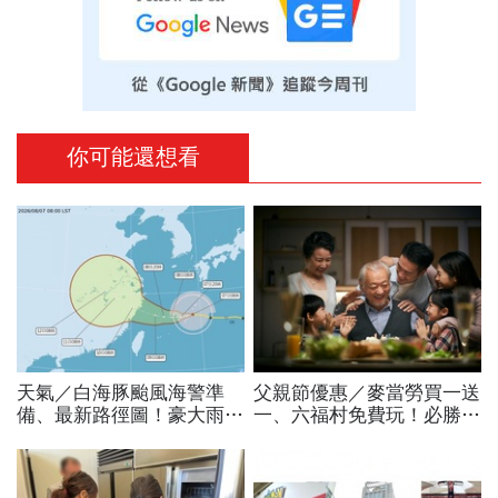
你可能還想看
天氣／白海豚颱風海警準
父親節優惠／麥當勞買一送
備、最新路徑圖！豪大雨紫
一、六福村免費玩！必勝
爆區、影響時間曝光，8/8
客、肯德基、遊樂園…29
颱風假機率多大，10日報
家速食餐飲飯店好康必收
先看