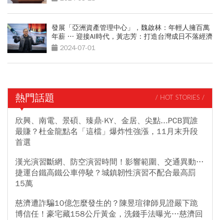
發展「亞洲資產管理中心」，魏啟林：年輕人擁百萬
年薪 … 迎接AI時代，黃志芳：打造台灣成日不落經濟
強權
2024-07-01
熱門話題
/ HOT STORIES /
欣興、南電、景碩、臻鼎-KY、金居、尖點...PCB買誰
最賺？杜金龍點名「這檔」爆炸性強漲，11月末升段
首選
漢光演習斷網、防空演習時間！影響範圍、交通異動…
捷運台鐵高鐵公車停駛？城鎮韌性演習不配合最高罰
15萬
慈濟遭詐騙10億怎麼發生的？陳昱瑄律師見證嚴下跪
博信任！豪宅藏158公斤黃金，洗錢手法曝光…慈濟回