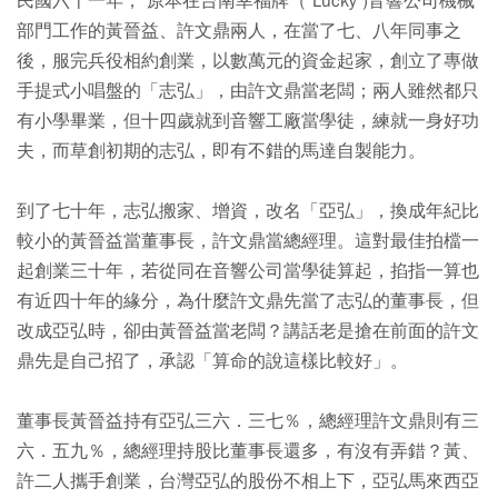
民國六十一年， 原本在台南幸福牌（ Lucky )音響公司機械
部門工作的黃晉益、許文鼎兩人，在當了七、八年同事之
後，服完兵役相約創業，以數萬元的資金起家，創立了專做
手提式小唱盤的「志弘」，由許文鼎當老闆；兩人雖然都只
有小學畢業，但十四歲就到音響工廠當學徒，練就一身好功
夫，而草創初期的志弘，即有不錯的馬達自製能力。
到了七十年，志弘搬家、增資，改名「亞弘」，換成年紀比
較小的黃晉益當董事長，許文鼎當總經理。這對最佳拍檔一
起創業三十年，若從同在音響公司當學徒算起，掐指一算也
有近四十年的緣分，為什麼許文鼎先當了志弘的董事長，但
改成亞弘時，卻由黃晉益當老闆？講話老是搶在前面的許文
鼎先是自己招了，承認「算命的說這樣比較好」。
董事長黃晉益持有亞弘三六．三七％，總經理許文鼎則有三
六．五九％，總經理持股比董事長還多，有沒有弄錯？黃、
許二人攜手創業，台灣亞弘的股份不相上下，亞弘馬來西亞