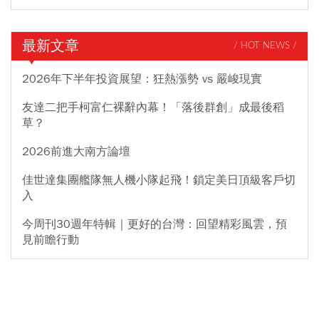
最新文章
/ HOT NEWS /
2026年下半年投資展望：狂熱漲勢 vs 嚴峻現實
友達二把手柯富仁裸辭內幕！「落後群創」成最後稻
草？
2026前進大南方論壇
佳世達集團艦隊無人機小隊起飛！鎖定美日頂級客戶切
入
今周刊30週年特輯｜更好的台灣：回望精彩風雲，預
見前瞻行動