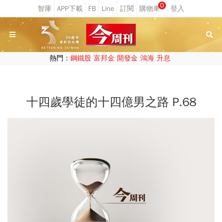
0
熱門：
鋼鐵股
富邦金
開發金
鴻海
升息
十四歲學徒的十四億男之路 P.68