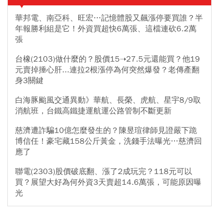
華邦電、南亞科、旺宏…記憶體股又飆漲停要買誰？半
年報勝利組是它！外資買超快6萬張、這檔連砍6.2萬
張
台橡(2103)做什麼的？股價15➝27.5元還能買？他19
元賣掉捶心肝...連拉2根漲停為何突然爆發？老傳產翻
身3關鍵
白海豚颱風交通異動》華航、長榮、虎航、星宇8/9取
消航班，台鐵高鐵捷運航運公路管制不斷更新
慈濟遭詐騙10億怎麼發生的？陳昱瑄律師見證嚴下跪
博信任！豪宅藏158公斤黃金，洗錢手法曝光…慈濟回
應了
聯電(2303)股價破底翻、漲了2成玩完？118元可以
買？展望大好為何外資3天賣超14.6萬張，可能原因曝
光