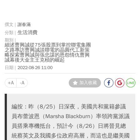
謝春滿
生活消費
細述曹興誠從75張股票到掌控聯電集團
之路專訪曹興誠談聯電的晶圓代工新策
略探索曹興誠與張忠謀的恩怨情仇曹興
誠幕後大金主王克楨的崛起
2022-08-26 11:00
+A
-A
加入收藏
編按：昨（8/25）日深夜，美國共和黨籍參議
員布蕾波恩（Marsha Blackburn）率領跨黨派議
員搭乘專機抵台，預計今（8/26）日將晉見總
統蔡英文及我國多位政府高層，而這也是繼美國