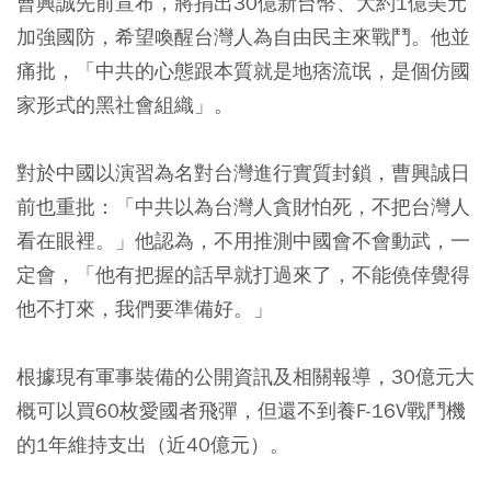
曹興誠先前宣布，將捐出30億新台幣、大約1億美元
加強國防，希望喚醒台灣人為自由民主來戰鬥。他並
痛批，「中共的心態跟本質就是地痞流氓，是個仿國
家形式的黑社會組織」。
對於中國以演習為名對台灣進行實質封鎖，曹興誠日
前也重批：「中共以為台灣人貪財怕死，不把台灣人
看在眼裡。」他認為，不用推測中國會不會動武，一
定會，「他有把握的話早就打過來了，不能僥倖覺得
他不打來，我們要準備好。」
根據現有軍事裝備的公開資訊及相關報導，30億元大
概可以買60枚愛國者飛彈，但還不到養F-16V戰鬥機
的1年維持支出（近40億元）。