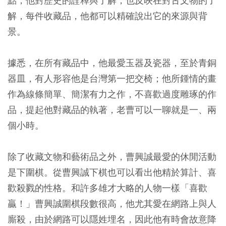
點，他對歷史的詮釋與了解，也反映在對古文物的了
解，每件收藏品，他都可以精確說出它的來源與背
景。
據悉，在所有藏品中，他最愛玉器及瓷器，至於青銅
器皿，有人形容他是台灣第一把交椅；他所鍾情的畫
作為線條簡單、簡潔有力之作，不喜歡過度雕琢的作
品，提起他對藏品的執著，老曹可以一聊就是一、兩
個小時。
除了收藏文物和藝術品之外，曹興誠最愛的休閒活動
是下圍棋。從曹興誠下棋也可以看出他精於算計、喜
歡殺戮的性格。和許多雄才大略的人物一樣「喜歡
贏！」曹興誠圍棋段數很高，他尤其愛在網路上與人
廝殺，由於網路可以隱姓埋名，因此他有時會故意降