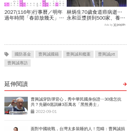
2027(116年)行事曆／明年
林炳生70歲食道癌病逝…
過年時間「春節放幾天」、
永和豆漿拼到500家、養生
寒假時間暑假日期？連假3
愛運動為何罹癌？食道癌初
Ads by
天以上有9個：請假懶人包
期5症狀：高危險因子是它
國防基金
曹興誠國籍
曹興誠和艦案
曹興誠ptt
曹興誠專訪
延伸閱讀
曹興誠穿防彈背心，秀中華民國身份證…30億怎抗
共？先砸6億訓練3百萬名「黑熊勇士」
2022-09-01
面對中國統戰，台灣太多裝睡的人！范疇：曹興誠捐