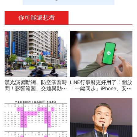
你可能還想看
漢光演習斷網、防空演習時
LINE行事曆更好用了！開放
間！影響範圍、交通異動…
「一鍵同步」iPhone、安卓
捷運台鐵高鐵公車停駛？城
都能用，盤點2026 LINE 5
鎮韌性演習不配合最高罰
大異動、權益變更
15萬