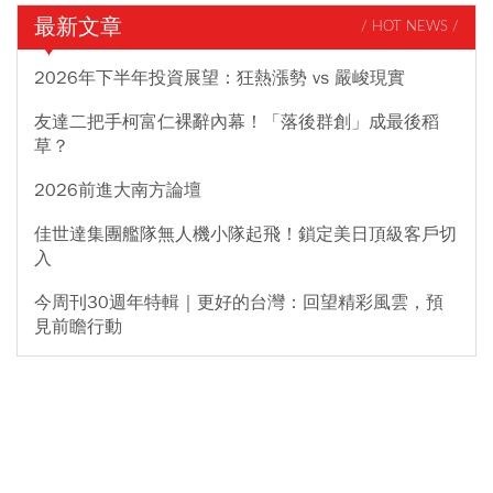
最新文章
/ HOT NEWS /
2026年下半年投資展望：狂熱漲勢 vs 嚴峻現實
友達二把手柯富仁裸辭內幕！「落後群創」成最後稻
草？
2026前進大南方論壇
佳世達集團艦隊無人機小隊起飛！鎖定美日頂級客戶切
入
今周刊30週年特輯｜更好的台灣：回望精彩風雲，預
見前瞻行動