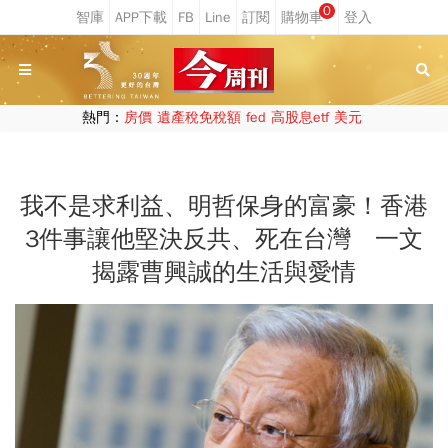
0
熱門：
房價
遺產稅免稅額
fed
高股息etf
美元
我不是求利益、明哲保身的富豪！香港
3件事讓他堅決反共、死在台灣 一文
揭露曹興誠的生活與愛情