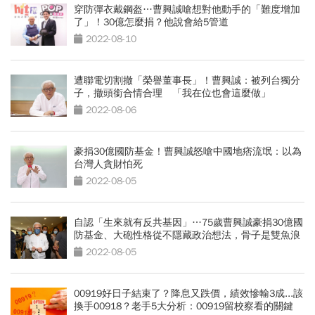
穿防彈衣戴鋼盔…曹興誠嗆想對他動手的「難度增加
了」！30億怎麼捐？他說會給5管道
2022-08-10
遭聯電切割撤「榮譽董事長」！曹興誠：被列台獨分
子，撤頭銜合情合理 「我在位也會這麼做」
2022-08-06
豪捐30億國防基金！曹興誠怒嗆中國地痞流氓：以為
台灣人貪財怕死
2022-08-05
自認「生來就有反共基因」…75歲曹興誠豪捐30億國
防基金、大砲性格從不隱藏政治想法，骨子是雙魚浪
漫！
2022-08-05
00919好日子結束了？降息又跌價，績效慘輸3成...該
換手00918？老手5大分析：00919留校察看的關鍵