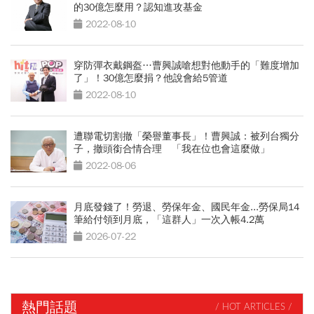
的30億怎麼用？認知進攻基金
2022-08-10
穿防彈衣戴鋼盔…曹興誠嗆想對他動手的「難度增加
了」！30億怎麼捐？他說會給5管道
2022-08-10
遭聯電切割撤「榮譽董事長」！曹興誠：被列台獨分
子，撤頭銜合情合理 「我在位也會這麼做」
2022-08-06
月底發錢了！勞退、勞保年金、國民年金...勞保局14
筆給付領到月底，「這群人」一次入帳4.2萬
2026-07-22
熱門話題
/ HOT ARTICLES /