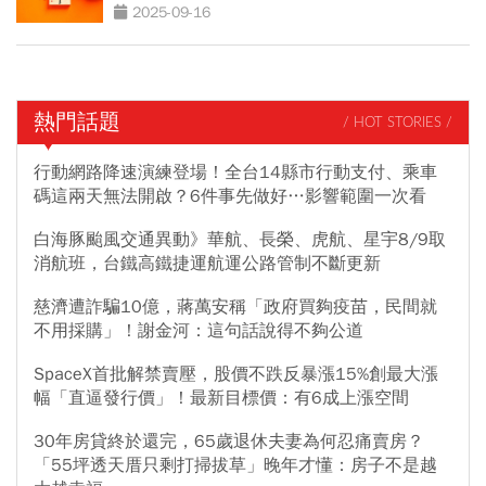
2025-09-16
熱門話題
/ HOT STORIES /
行動網路降速演練登場！全台14縣市行動支付、乘車
碼這兩天無法開啟？6件事先做好…影響範圍一次看
白海豚颱風交通異動》華航、長榮、虎航、星宇8/9取
消航班，台鐵高鐵捷運航運公路管制不斷更新
慈濟遭詐騙10億，蔣萬安稱「政府買夠疫苗，民間就
不用採購」！謝金河：這句話說得不夠公道
SpaceX首批解禁賣壓，股價不跌反暴漲15%創最大漲
幅「直逼發行價」！最新目標價：有6成上漲空間
30年房貸終於還完，65歲退休夫妻為何忍痛賣房？
「55坪透天厝只剩打掃拔草」晚年才懂：房子不是越