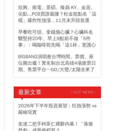
欣興、南電、景碩、臻鼎-KY、金居、
尖點...PCB買誰最賺？杜金龍點名「這
檔」爆炸性強漲，11月末升段首選
早餐吃可頌、拿鐵傷心臟？心臟科名
醫堅持20年、早上9點前不做「5件
事」：喝咖啡前先喝「這1杯」更護心
BIGBANG演唱會台灣時間、票價、座
位圖出爐！實名制台北高雄4場搶票日
期、售票平台…GD/大聲/太陽全來了
最新文章
/ HOT NEWS /
2026年下半年投資展望：狂熱漲勢 vs
嚴峻現實
友達二把手柯富仁裸辭內幕！「落後
群創」成最後稻草？