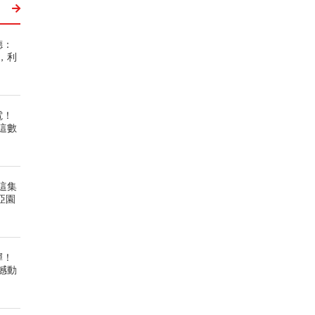
德：
，利
電！
這數
這集
亞園
彈！
撼動