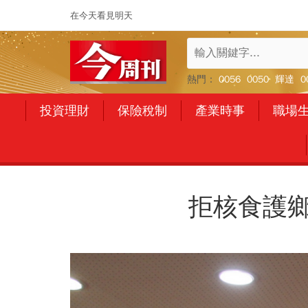
在今天看見明天
熱門：
0056
0050
輝達
0
投資理財
保險稅制
產業時事
職場
拒核食護鄉