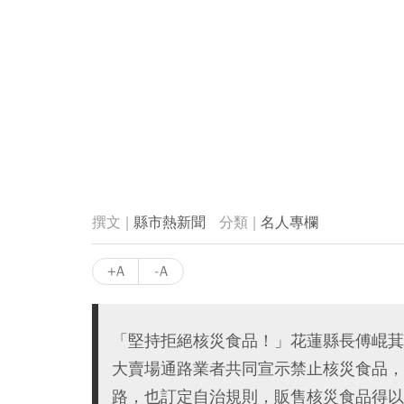
縣市熱新聞
名人專欄
+A
-A
「堅持拒絕核災食品！」花蓮縣長傅崐萁
大賣場通路業者共同宣示禁止核災食品，
路，也訂定自治規則，販售核災食品得以