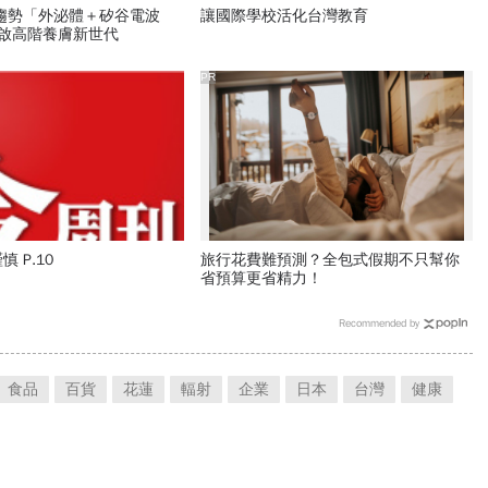
新趨勢「外泌體＋矽谷電波
讓國際學校活化台灣教育
開啟高階養膚新世代
PR
 P.10
旅行花費難預測？全包式假期不只幫你
省預算更省精力！
Recommended by
食品
百貨
花蓮
輻射
企業
日本
台灣
健康