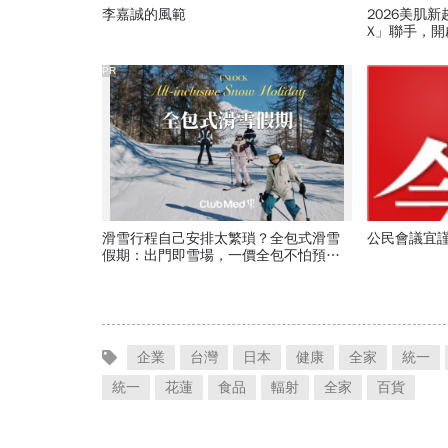
李嘉誠的風範
2026美肌
X」聯手，
PR
滑雪行程自己安排太繁瑣？全包式滑雪
公民會議宜謹慎
假期：出門即雪場，一價全包不怕預算
爆表！
企業
台灣
日本
健康
全家
統一
統一
花蓮
食品
輻射
全家
百貨