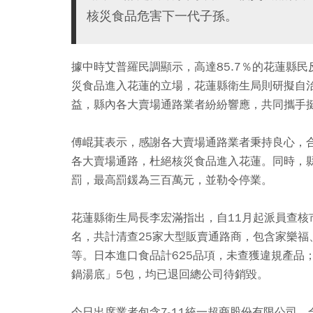
核災食品危害下一代子孫。
據中時艾普羅民調顯示，高達85.7％的花蓮縣
災食品進入花蓮的立場，花蓮縣衛生局則研擬自
益，縣內各大賣場通路業者紛紛響應，共同攜手
傅崐萁表示，感謝各大賣場通路業者秉持良心，
各大賣場通路，杜絕核災食品進入花蓮。同時，
罰，最高罰鍰為三百萬元，並勒令停業。
花蓮縣衛生局長李宏滿指出，自11月起派員查核
名，共計清查25家大型販賣通路商，包含家樂福
等。日本進口食品計625品項，未查獲違規產品
鍋湯底」5包，均已退回總公司待銷毀。
今日出席業者包含7-11統一超商股份有限公司