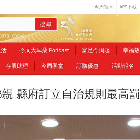
搜尋
0878
00940
生活
今周大耳朵 Podcast
富足今周起
幸福熟
存股助理
今周學堂
訂購優惠
活動報名
親 縣府訂立自治規則最高罰