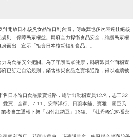
民反對開放日本核災食品進口到台灣，傅崐萁也多次表達杜絕核
治規則，保障民眾權益。縣府全力捍衛食品安全，維護民眾權
挺身而出，宣示「拒賣日本核災輻射食品」。
合力為食品安全把關。為了守護民眾健康，縣府派員全面稽查
縣府已訂定自治規則，銷售核災食品之賣場通路，得以連續裁
市售日本進口食品販賣通路，總計出動稽查員12名，志工32
、愛買、全家、7-11、安華洋行、日藥本舖、寶雅、屈臣氏
；業者自主通報下架「四付紅納豆」16組、「牡丹峰完熟番茄
、全家便利商店、花蓮市農會、花蓮縣農會、統冠聯合超商股份