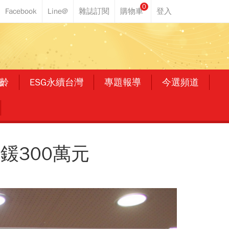
0
齡
ESG永續台灣
專題報導
今選頻道
鍰300萬元