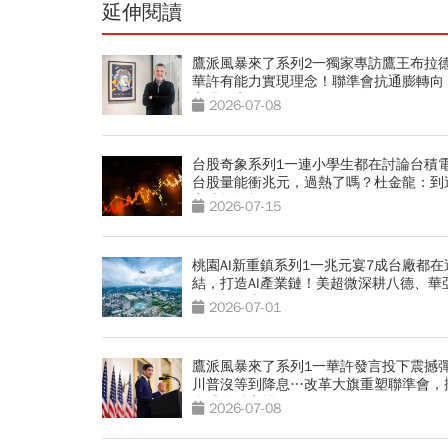
延伸閱讀
鷹派風暴來了系列2一獨家專訪鷹王布拉
華許有能力實現理念！聯準會抗通膨轉向
率恐只高不低
2026-07-08
台股奇象系列1一連小學生都在討論台積
台股量能衝兆元，過熱了嗎？杜金龍：到
字才拉警報
2026-07-15
桃園AI新重鎮系列1一兆元宴7成台廠都在
結，打造AI產業鏈！美超微深耕八德、華
區引領龜山
2026-07-01
鷹派風暴來了系列1一華許發言投下震撼
川普沒等到降息…改革大旗重塑聯準會，
全球金融市場
2026-07-08