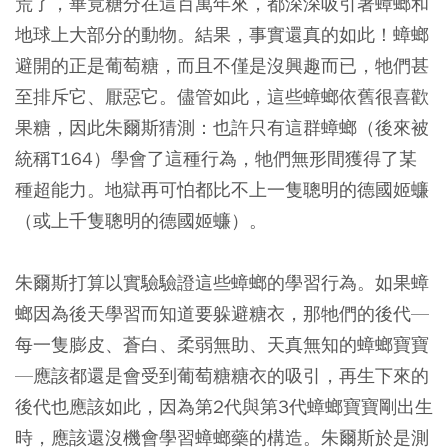
荒了，畢竟糖分在這百萬年來，都深深吸引著蟑螂和
地球上大部分的動物。結果，事實還真的如此！蟑螂
避開的正是葡萄糖，而且不僅是沒興趣而已，牠們甚
至排斥它、厭惡它。儘管如此，這些蟑螂依舊很喜歡
果糖，因此朱爾斯猜測：也許只有這群蟑螂（後來被
統稱T164）學會了這種行為，牠們無形間獲得了某
種超能力。地獄再可怕都比不上一隻聰明的德國姬蠊
（或上千隻聰明的德國姬蠊）。
朱爾斯打算以實驗驗證這些蟑螂的學習行為。如果蟑
螂因為後天學習而知道要躲避糖衣，那牠們的後代—
每一隻膨皮、蒼白、柔弱無助、天真無知的蟑螂寶寶
—應該都還是會受到葡萄糖糖衣的吸引，再生下來的
後代也應該如此，因為第2代與第3代蟑螂寶寶剛出生
時，應該還沒機會學習蟑螂藥的構造。朱爾斯於是測