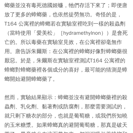
螂藥並沒有毒死德國姬蠊，牠們存活下來了；即便唐
放了更多的蟑螂藥，也依然徒勞無功。奇怪的是，
T164 公寓裡的蟑螂若在實驗室裡吃到一樣的殺蟲劑
（當時使用「愛美松」［hydramethylnon））是會死
亡的。所以毒藥在實驗室見效，在公寓裡卻毫無作
用。唐告訴朱爾斯：在公寓裡的蟑螂好像對蟑螂藥很
厭惡。於是，朱爾斯在實驗室裡測試T164 公寓裡的
蟑螂對蟑螂藥裡各個成分的喜好，最可能的猜測是蟑
螂開始避開蟑螂藥了。
然而，實驗結果顯示：蟑螂並沒有避開蟑螂藥裡的殺
蟲劑、乳化劑、黏著劑或防腐劑，那麼需要測試的，
就只剩下糖衣的部分，也就是葡萄糖，或我們所知曉
的玉米糖漿。如果蟑螂真的避開葡萄糖，那真是破天