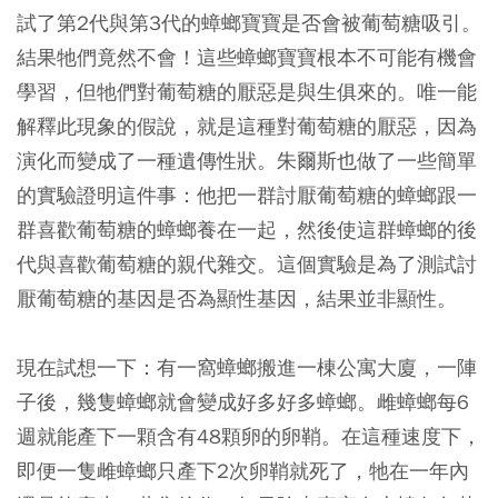
試了第2代與第3代的蟑螂寶寶是否會被葡萄糖吸引。
結果牠們竟然不會！這些蟑螂寶寶根本不可能有機會
學習，但牠們對葡萄糖的厭惡是與生俱來的。唯一能
解釋此現象的假說，就是這種對葡萄糖的厭惡，因為
演化而變成了一種遺傳性狀。朱爾斯也做了一些簡單
的實驗證明這件事：他把一群討厭葡萄糖的蟑螂跟一
群喜歡葡萄糖的蟑螂養在一起，然後使這群蟑螂的後
代與喜歡葡萄糖的親代雜交。這個實驗是為了測試討
厭葡萄糖的基因是否為顯性基因，結果並非顯性。
現在試想一下：有一窩蟑螂搬進一棟公寓大廈，一陣
子後，幾隻蟑螂就會變成好多好多蟑螂。雌蟑螂每6
週就能產下一顆含有48顆卵的卵鞘。在這種速度下，
即便一隻雌蟑螂只產下2次卵鞘就死了，牠在一年內