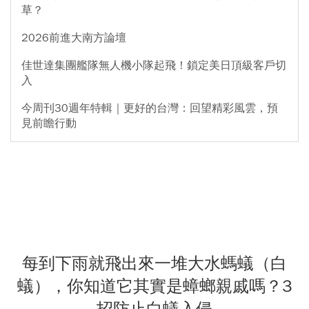
草？
2026前進大南方論壇
佳世達集團艦隊無人機小隊起飛！鎖定美日頂級客戶切
入
今周刊30週年特輯｜更好的台灣：回望精彩風雲，預
見前瞻行動
每到下雨就飛出來一堆大水螞蟻（白
蟻），你知道它其實是蟑螂親戚嗎？3
招防止白蟻入侵