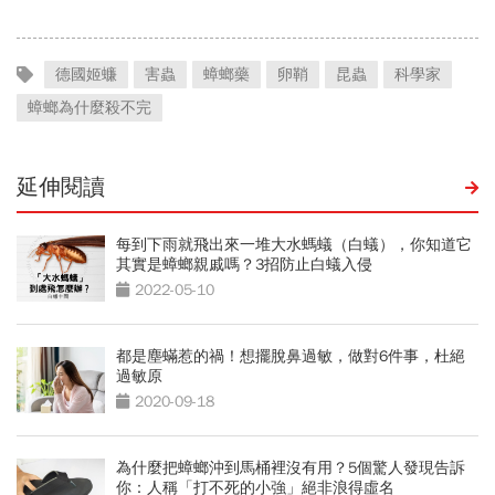
新進度
德國姬蠊
害蟲
蟑螂藥
卵鞘
昆蟲
科學家
蟑螂為什麼殺不完
延伸閱讀
每到下雨就飛出來一堆大水螞蟻（白蟻），你知道它
其實是蟑螂親戚嗎？3招防止白蟻入侵
2022-05-10
都是塵蟎惹的禍！想擺脫鼻過敏，做對6件事，杜絕
過敏原
2020-09-18
為什麼把蟑螂沖到馬桶裡沒有用？5個驚人發現告訴
你：人稱「打不死的小強」絕非浪得虛名