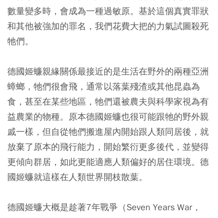
數量變多時，會成為一種過敏原。基於這個真實罪狀
和其他被強加的罪名，我們花費大把的力氣試圖殺死
牠們。
德國姬蠊親緣關係最接近的是生活在野外的兩種亞洲
蟑螂，牠們很會飛，通常以落葉殘渣或其他昆蟲為
食，甚至在某些地區，牠們還被農夫與科學家視為有
益農業的物種。原本德國姬蠊也很可能跟牠的野外親
戚一樣，但自從牠們搬進屋內開始跟人類同居後，就
放棄了原本的飛行能力，開始繁衍更多後代，並變得
更傾向群居，如此更能適應人類偏好的居住環境。德
國姬蠊就這樣在人類世界開枝散葉。
德國姬蠊大概是趁著7年戰爭（Seven Years War，