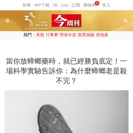
0
熱門：
美股
行事曆
勞保年資
股票抽籤
房地產
當你放蟑螂藥時，就已經勝負底定！一
場科學實驗告訴你：為什麼蟑螂老是殺
不完？