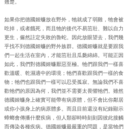
翹楚。
如果你把德國姬蠊放在野外，牠就成了弱雞，牠會被
吃掉，或者餓死，而且牠的後代不易茁壯、難以自力
更生，儼然註定失敗的魯蛇。因此放眼望去，我們幾
乎找不到德國姬蠊的野外族群。德國姬蠊就是要跟我
們一起生活在室內，才能茁壯且瓜瓞綿綿。
可能正因
如此，我們對德國姬蠊厭惡至極。牠們跟我們一樣喜
歡溫暖、乾濕適中的環境；牠們喜歡跟我們一樣的食
物；牠們也跟我們一樣可以忍受孤寂。無論我們不喜
歡牠們的原因為何，我們並不需要太畏懼牠們。雖然
德國姬蠊身上確實可能帶有病原體，但不會比你鄰居
或你小孩身上的病原體多。而且目前還沒有紀錄顯示
蟑螂會傳播什麼疾病，但人類卻時時刻刻因彼此接觸
而傳染各種疾病。德國姬蠊最嚴重的問題，是當牠們