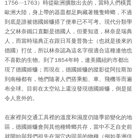
1756—1763）時從歐洲擴散出去的，當時人們橫貫
歐洲大陸，身上帶的器皿都足夠藏著幾隻蟑螂，不過
到底是誰被德國姬蠊搭了便車已不可考。現代分類學
之父林奈鐵口直斷是德國人，但要知道，林奈是瑞典
人，而當時瑞典正在跟日耳曼普魯士（也就是後來的
德國）打仗，所以林奈認為這名字很適合這種連他也
不喜歡的生物。到了1854年時，連美國紐約市都出
現了德國姬蠊；而現在，德國姬蠊的蹤影從阿拉斯加
到南極都有，牠們隨著人們搭乘船、車、飛機等而遍
布全球。目前在太空站上還沒發現德國姬蠊，倒是挺
令人意外的。
在家裡與交通工具裡的溫度和濕度仍隨季節變化的地
區，德國姬蠊會與其他種蟑螂共存，當中不乏自史前
就開始與我們祖先在洞穴內同居的物種（例如美洲佳