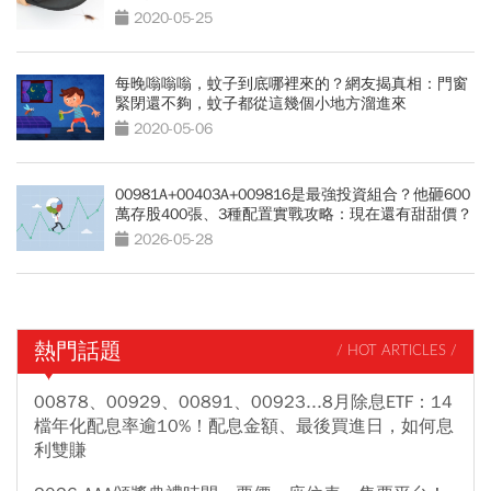
2020-05-25
每晚嗡嗡嗡，蚊子到底哪裡來的？網友揭真相：門窗
緊閉還不夠，蚊子都從這幾個小地方溜進來
2020-05-06
00981A+00403A+009816是最強投資組合？他砸600
萬存股400張、3種配置實戰攻略：現在還有甜甜價？
2026-05-28
熱門話題
/ HOT ARTICLES /
00878、00929、00891、00923...8月除息ETF：14
檔年化配息率逾10%！配息金額、最後買進日，如何息
利雙賺