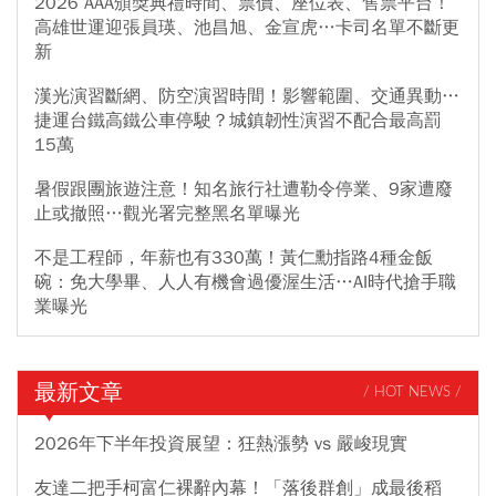
2026 AAA頒獎典禮時間、票價、座位表、售票平台！
高雄世運迎張員瑛、池昌旭、金宣虎…卡司名單不斷更
新
漢光演習斷網、防空演習時間！影響範圍、交通異動…
捷運台鐵高鐵公車停駛？城鎮韌性演習不配合最高罰
15萬
暑假跟團旅遊注意！知名旅行社遭勒令停業、9家遭廢
止或撤照…觀光署完整黑名單曝光
不是工程師，年薪也有330萬！黃仁勳指路4種金飯
碗：免大學畢、人人有機會過優渥生活…AI時代搶手職
業曝光
最新文章
/ HOT NEWS /
2026年下半年投資展望：狂熱漲勢 vs 嚴峻現實
友達二把手柯富仁裸辭內幕！「落後群創」成最後稻