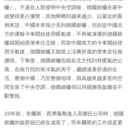
蠊）。不過在人類發明中央空調後，德國姬蠊在家中
就變得更占優勢，其他蟑螂則越來越少。以最近的案
例來說，中國本來很少見到德國姬蠊，但自從中國北
方的運輸卡車開始使用暖氣後，不再被凍僵的德國姬
蠊就開始搭便車往北移；而當中國南方的卡車開始使
用冷氣後，德國姬蠊又能搭上涼爽舒適的便車並往南
擴張。下車後，德國姬蠊也能在北方找到有暖氣的公
寓、在南方找到有冷氣的房子，繼續過著舒適的生
活。整個中國，乃至整個地球，因為越來越多室內空
間安裝了中央空調，德國姬蠊得以持續擴張版圖並不
斷繁殖。
25年前，朱爾斯．西弗曼剛進入高樂氏公司時，德國
姬蠊的族群就已經在成長了，而朱爾斯的工作就是要