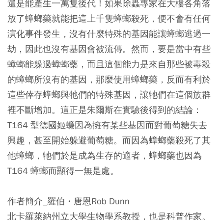
還是能產生一萬隻後代！如果除蟲專家在大樓各角落
放了蟑螂藥就能把這上千隻蟑螂殺死，便不會有任何
演化事件發生，沒有什麼特殊的基因能讓蟑螂逃過一
劫，因此也沒有基因會被流傳。
然而，要是當中有些
蟑螂能躲過蟑螂藥，而且這個能力是來自那些被毒殺
的蟑螂所沒有的基因，那麼使用蟑螂藥，反而有利於
這些倖存蟑螂與牠們的特殊基因，讓牠們在這個族群
裡不斷增加。
這正是朱爾斯在實驗後得到的結論：
T164 型德國姬蠊因為擁有某些基因而對葡萄糖失去
興趣，甚至開始躲避葡萄糖。而因為蟑螂藥殺死了其
他蟑螂，牠們於是成為生存的適者，蟑螂藥也因為
T164 蟑螂而顯得一無是處。
作者簡介_羅伯・唐恩Rob Dunn
北卡羅萊納州立大學生物學系教授，也是科普作家。