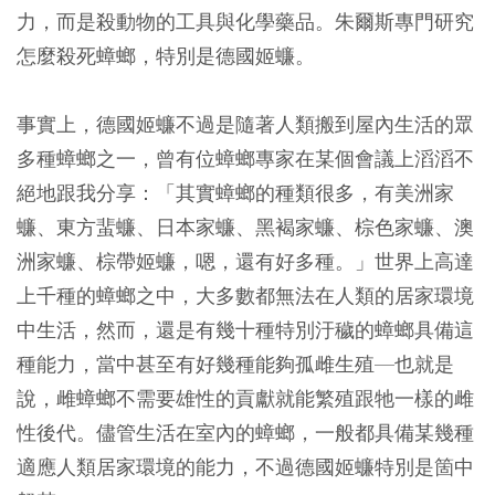
力，而是殺動物的工具與化學藥品。朱爾斯專門研究
怎麼殺死蟑螂，特別是德國姬蠊。
事實上，德國姬蠊不過是隨著人類搬到屋內生活的眾
多種蟑螂之一，曾有位蟑螂專家在某個會議上滔滔不
絕地跟我分享：「其實蟑螂的種類很多，有美洲家
蠊、東方蜚蠊、日本家蠊、黑褐家蠊、棕色家蠊、澳
洲家蠊、棕帶姬蠊，嗯，還有好多種。」世界上高達
上千種的蟑螂之中，大多數都無法在人類的居家環境
中生活，然而，還是有幾十種特別汙穢的蟑螂具備這
種能力，當中甚至有好幾種能夠孤雌生殖—也就是
說，雌蟑螂不需要雄性的貢獻就能繁殖跟牠一樣的雌
性後代。儘管生活在室內的蟑螂，一般都具備某幾種
適應人類居家環境的能力，不過德國姬蠊特別是箇中