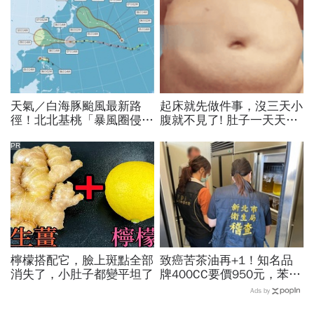
天氣／白海豚颱風最新路
起床就先做件事，沒三天小
徑！北北基桃「暴風圈侵襲
腹就不見了! 肚子一天天變
率」誰最高？影響時間拖
小！
長、三颱怎麼走，10日報
PR
先看
檸檬搭配它，臉上斑點全部
致癌苦茶油再+1！知名品
消失了，小肚子都變平坦了
牌400CC要價950元，苯駢
芘卻超標3倍…賣出131瓶
Ads by
怎麼退貨？5家問題油廠最