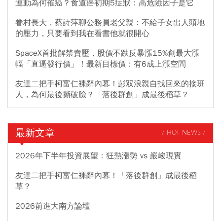
運動為何罹癌？食道癌初期5症狀：高危險因子是它
眷村長大，蔡詩萍聊公務員老父親：不給子女出人頭地
的壓力，只要看到我在看書他就很開心
SpaceX首批解禁賣壓，股價不跌反暴漲15%創最大漲
幅「直逼發行價」！最新目標價：有6成上漲空間
友達二把手柯富仁裸辭內幕！彭双浪親自找回來的接班
人，為何最後撕破臉？「落後群創」成最後稻草？
最新文章
/ HOT NEWS /
2026年下半年投資展望：狂熱漲勢 vs 嚴峻現實
友達二把手柯富仁裸辭內幕！「落後群創」成最後稻
草？
2026前進大南方論壇