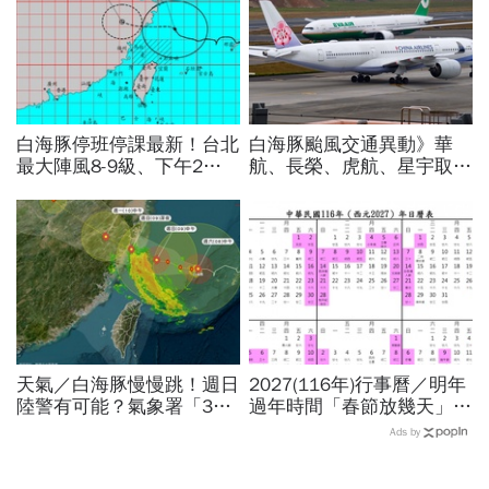
白海豚停班停課最新！台北
白海豚颱風交通異動》華
最大陣風8-9級、下午2點
航、長榮、虎航、星宇取消
最接近…風雨比巴威還大，
航班：8/6-8/8逾50班次停
為何不放颱風假？蔣萬安發
飛沖繩！台鐵高鐵公路管制
聲
不斷更新
天氣／白海豚慢慢跳！週日
2027(116年)行事曆／明年
陸警有可能？氣象署「3字
過年時間「春節放幾天」、
回應」...最新風雨預測，6
寒假時間暑假日期？連假3
Ads by
縣市達停班課標準
天以上有9個：請假懶人包