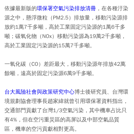
依據最新版的
環保署空氣污染排放清冊
，在各種汙染
源之中，懸浮微粒（PM2.5）排放量，移動污染源排
放約1萬7千多噸，高於工業固定污染源的1萬6千多
噸；碳氧化物（NOx）移動污染源為19萬2千多噸，
高於工業固定污染源的15萬7千多噸。
一氧化碳（CO）差距最大，移動污染源年排放42萬
餘噸，遠高於固定污染源6萬9千多噸。
台大風險社會與政策研究中心
博士後研究員、台灣環
境規劃協會理事長趙家緯就曾引用環保署資料指出，
交通部門貢獻了台灣1/3空氣污染，其中機車占比只
有4%，但在空污重災區的高屏以及中部空氣品質
區，機車的空污貢獻相對更高。