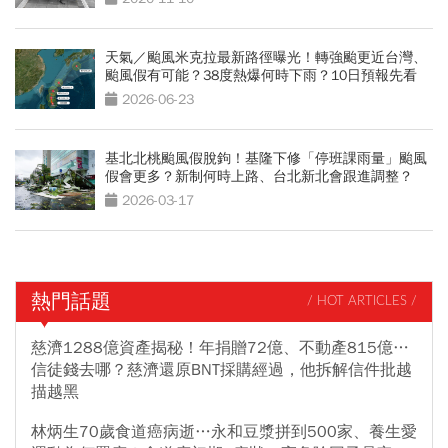
天氣／颱風米克拉最新路徑曝光！轉強颱更近台灣、
颱風假有可能？38度熱爆何時下雨？10日預報先看
2026-06-23
基北北桃颱風假脫鉤！基隆下修「停班課雨量」颱風
假會更多？新制何時上路、台北新北會跟進調整？
2026-03-17
熱門話題
/ HOT ARTICLES /
慈濟1288億資產揭秘！年捐贈72億、不動產815億…
信徒錢去哪？慈濟還原BNT採購經過，他拆解信件批越
描越黑
林炳生70歲食道癌病逝…永和豆漿拼到500家、養生愛