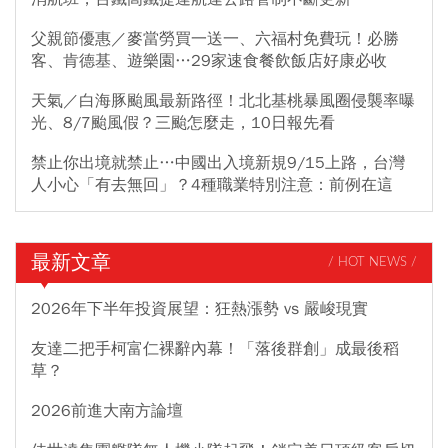
父親節優惠／麥當勞買一送一、六福村免費玩！必勝
客、肯德基、遊樂園…29家速食餐飲飯店好康必收
天氣／白海豚颱風最新路徑！北北基桃暴風圈侵襲率曝
光、8/7颱風假？三颱怎麼走，10日報先看
禁止你出境就禁止…中國出入境新規9/15上路，台灣
人小心「有去無回」？4種職業特別注意：前例在這
最新文章
/ HOT NEWS /
2026年下半年投資展望：狂熱漲勢 vs 嚴峻現實
友達二把手柯富仁裸辭內幕！「落後群創」成最後稻
草？
2026前進大南方論壇