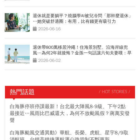
退休就是要躺平？燒腦學AI被兒冷問「那幹麼退休」
…她突破舒適圈：有用，比有錢更有吸引力
2026-06-16
退休帶800萬移居沖繩！住海景別墅、沿海岸線兜
風…為何2年就後悔？金孫一句話讓六旬夫妻嘆：早
知不搬了
2026-06-02
熱門話題
/ HOT STORIES /
白海豚停班停課最新！台北最大陣風8-9級、下午2點
最接近…風雨比巴威還大，為何不放颱風假？蔣萬安發
聲
白海豚颱風交通異動》華航、長榮、虎航、星宇8/9取
消航班，台鐵高鐵捷運航運公路管制不斷更新