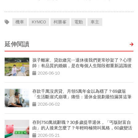
機車
KYMCO
柯勝峯
電動
車主
延伸閱讀
孩子離家、貸款繳完…退休後我們更常吵架了？心理
師：有品質的婚姻，是在每個人生階段都重新認識彼
此
2026-06-10
存款千萬沒房貸、月領5萬年金以為穩了？69歲翁
「生活斷崖式崩壞」痛悟：退休金規劃最怕漏算這筆
錢
2026-06-02
存到750萬就辭職？30多歲提早退休，「丐版財富自
由」的人後來怎麼了？年輕時極簡叫風格，60歲變活
受罪
2026-05-21