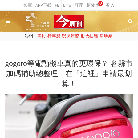
0
熱門：
美股
行事曆
勞保年資
股票抽籤
房地產
gogoro等電動機車真的更環保？ 各縣市
加碼補助總整理 在「這裡」申請最划
算！