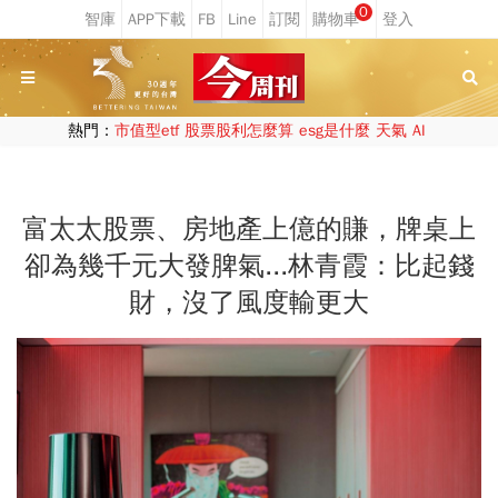
0
熱門：
市值型etf
股票股利怎麼算
esg是什麼
天氣
AI
富太太股票、房地產上億的賺，牌桌上
卻為幾千元大發脾氣...林青霞：比起錢
財，沒了風度輸更大