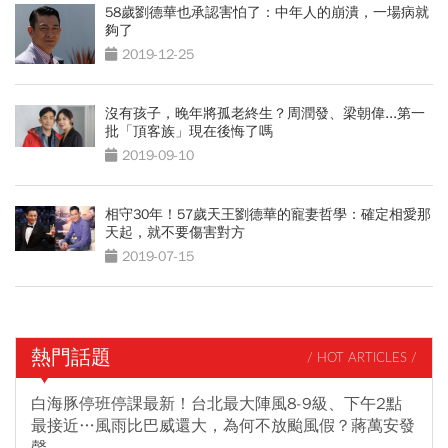
58歲劉德華也承認害怕了：中年人的崩潰，一場病就
夠了
2019-12-25
沒有孩子，晚年將孤老終生？周潤發、梁朝偉...第一
批「頂客族」現在後悔了嗎
2019-09-10
相守30年！57歲天王劉德華的寵妻哲學：確定相愛那
天起，就不要傷害對方
2019-07-15
熱門話題
/ HOT ARTICLES /
白海豚停班停課最新！台北最大陣風8-9級、下午2點
最接近…風雨比巴威還大，為何不放颱風假？蔣萬安發