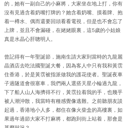
的，她有一副自己的小麻將，大家坐在地上打，你有
沒有見過含着奶嘴打牌的？她含着奶嘴、摸着牌、抱
着一樽水、偶而還要回頭看看電視，但是也不會忘了
上牌，並且不會漏碰，在姥姥眼裏，這5歲的小姑娘
真是水晶心肝聰明人。
曾記得有一年聖誕節，施南生請大家到當時的九龍麗
晶酒店去吃法國聖誕大餐，因為客人中只有我和黃霑
住香港，於是黃霑被指派做我的護花使者。聖誕夜車
子過隧道會很塞車，我們兩人選搭天星小輪過九龍，
下了船人山人海擠得不行，黃霑拉着我的手，也幾乎
被人潮沖散，我當時有種感覺像逃難。之前聽朋友談
起過，香港地小人多，都住在像火柴盒的高樓裏，如
果過年過節大家不打麻將，都跑到街上站着，那會是
甚麼狀況？