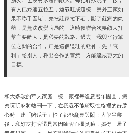
朋友、也沒有永遠的敵人。每把牌狀況不一樣，
有人已經連五拉五，運氣旺成這樣，另外三家如
果不聯手圍堵，先把莊家拉下莊，斷了莊家的氣
勢，是無法改變牌局的。這時候聯合次要敵人打
擊主要敵人，是必要的戰略。過去，我與平行單
位之間的合作，正是這個道理的延伸，先「讓
利」給別人，釋出合作的善意，方能達成更大的
目標。
和大多數的華人家庭一樣，家裡每逢農曆年團圓，總
會玩玩麻將熱鬧一下，在我還不能駕馭性格裡的好勝
心時，連「賭瓜子」輸了都能翻桌哭鬧；大學畢業
後，和好友打牌還是常因輸牌而擺臭臉，搞得一屋子