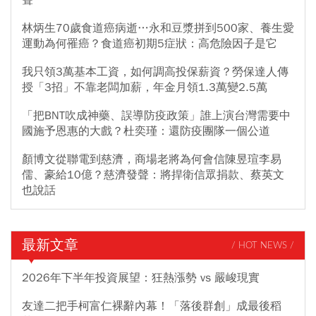
聲
林炳生70歲食道癌病逝…永和豆漿拼到500家、養生愛
運動為何罹癌？食道癌初期5症狀：高危險因子是它
我只領3萬基本工資，如何調高投保薪資？勞保達人傳
授「3招」不靠老闆加薪，年金月領1.3萬變2.5萬
「把BNT吹成神藥、誤導防疫政策」誰上演台灣需要中
國施予恩惠的大戲？杜奕瑾：還防疫團隊一個公道
顏博文從聯電到慈濟，商場老將為何會信陳昱瑄李易
儒、豪給10億？慈濟發聲：將捍衛信眾捐款、蔡英文
也說話
最新文章
/ HOT NEWS /
2026年下半年投資展望：狂熱漲勢 vs 嚴峻現實
友達二把手柯富仁裸辭內幕！「落後群創」成最後稻