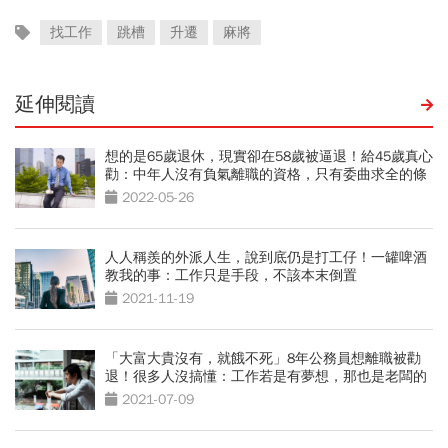
找工作
跳槽
升遷
麻將
延伸閱讀
想的是65歲退休，現實卻在58歲被逼退！給45歲真心
勸：中年人沒有負氣離職的資格，只有委曲求全的條
件
2022-05-26
人人稱羨的外派人生，說到底仍是打工仔！一罐啤酒
教我的事：工作只是手段，不該本末倒置
2021-11-19
「大富大貴沒有，就餓不死」8年公務員想離職被勸
退！很多人沒搞懂：工作若是有夢想，那也是老闆的
夢想
2021-07-09