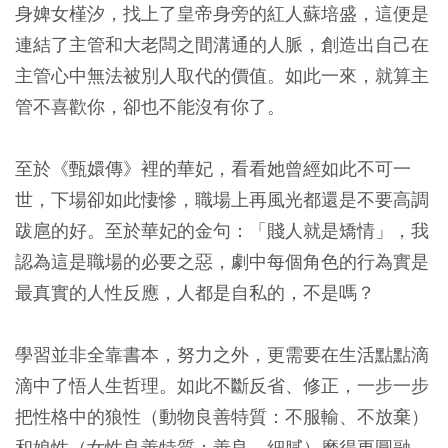
身婢女槿汐，找上了皇帝身旁的紅人蘇培盛，這便是
連結了主管和大老闆之間溝通的人脈，創造出自己在
主管心中無法被別人取代的價值。如此一來，就算主
管不喜歡你，卻也不能沒有你了。
至於《甄嬛傳》裡的華妃，看看她曾經如此不可一
世，下場卻如此悽慘，職場上再風光都還是不要高調
跋扈的好。至於華妃的金句：「賤人就是矯情」，我
認為這是職場的必要之惡，劇中每個角色的行為實是
最真實的人性反應，人都是自私的，不是嗎？
學習並非全靠書本，努力之外，更需要在生活點點滴
滴中了悟人生哲理。如此不斷反省、修正，一步一步
把性格中的狼性（動物良善特質：不服輸、不放棄）
和娘性（女性良善特質：善良、細膩）磨得更圓融。