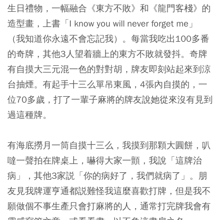
生日禮物，一幅融合《東方不敗》和《龍門客棧》的
造型畫，上書「I know you will never forget me」
（我知道你永遠不會忘記我）。每當我吃出100多番
的奇牌，其他3人望着牆上的東方不敗就發抖。奇牌
有自摸大三元混一色的對對胡，牌友即刻站起來到涼
台抽煙。有起手十三么單吊東風，4張內自摸的，一
位70多歲，打了一輩子麻將的牌友說她從來沒有見到
過這種牌。
有海底撈月一筒自摸十三么，我摸到那顆大圓餅，叭
噠一聲拍在牌桌上，嚇得大家一顫，我說「這牌治
病」，其他3家説「你的病好了，我們就病了」。朋
友見我牌運亨通都説難怪我這麼喜歡打牌，但是我不
願做個不事生產只會打麻將的人，通常打完牌我會有