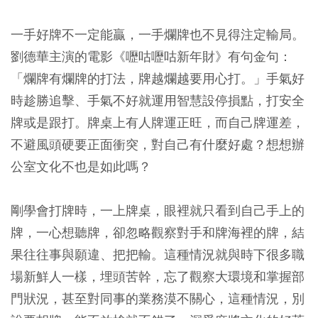
一手好牌不一定能贏，一手爛牌也不見得注定輸局。
劉德華主演的電影《嚦咕嚦咕新年財》有句金句：
「爛牌有爛牌的打法，牌越爛越要用心打。」手氣好
時趁勝追擊、手氣不好就運用智慧設停損點，打安全
牌或是跟打。牌桌上有人牌運正旺，而自己牌運差，
不避風頭硬要正面衝突，對自己有什麼好處？想想辦
公室文化不也是如此嗎？
剛學會打牌時，一上牌桌，眼裡就只看到自己手上的
牌，一心想聽牌，卻忽略觀察對手和牌海裡的牌，結
果往往事與願違、把把輸。這種情況就與時下很多職
場新鮮人一樣，埋頭苦幹，忘了觀察大環境和掌握部
門狀況，甚至對同事的業務漠不關心，這種情況，別