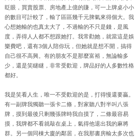
眨眼，買賣股票、房地產上億的賺，可一上牌桌小小
的數目可計較了，輸了區區幾千元脾氣來得個大。我
心想她輸的也真太大了，不過輸的不只是錢，是風
度，弄得人人都不想跟她打。我常勸她，就當這是娛
樂費吧，還有3個人陪你玩，但她就是想不開，搞得
自己很不高興。有的朋友不是那麼富裕，無論輸多
少，還是笑瞇瞇，非常受歡迎，牌品好的人多數性格
都好。
我是笑看人生，唯一不受歡迎的是，打得慢還要贏。
有一副牌我獨聽一張卡二條，對家聽八對半叫八張
牌，摸到最後只剩幾張牌時我自摸了，二條最容易
摸，我牌都不看就敲在桌上，氣得他退出我的麻將
群。另一個同棟大廈的鄰居，在我那書房輸太多次也