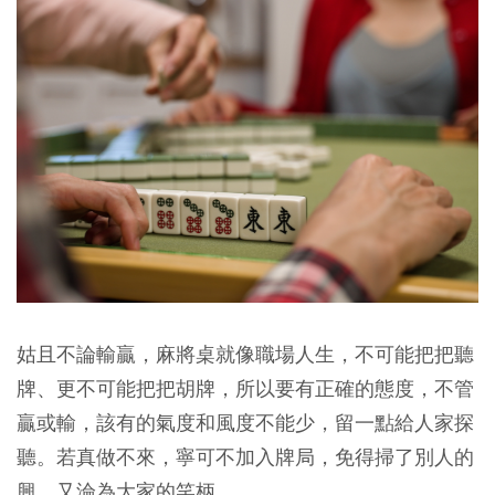
姑且不論輸贏，麻將桌就像職場人生，不可能把把聽
牌、更不可能把把胡牌，所以要有正確的態度，不管
贏或輸，該有的氣度和風度不能少，留一點給人家探
聽。若真做不來，寧可不加入牌局，免得掃了別人的
興，又淪為大家的笑柄。