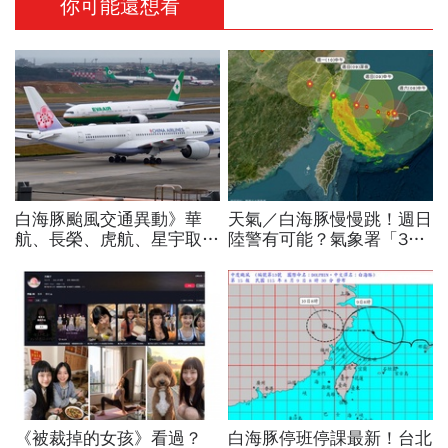
你可能還想看
白海豚颱風交通異動》華
天氣／白海豚慢慢跳！週日
航、長榮、虎航、星宇取消
陸警有可能？氣象署「3字
航班：8/6-8/8逾50班次停
回應」...最新風雨預測，6
飛沖繩！台鐵高鐵公路管制
縣市達停班課標準
不斷更新
《被裁掉的女孩》看過？
白海豚停班停課最新！台北