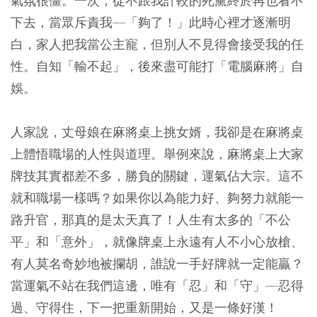
氣氛很僵。一次，從不跟我計較的死黨終於再也看不
下去，當眾斥責我—「夠了！」此時心裡才逐漸明
白，家人把我當公主寵，但別人不見得會接受我的任
性。自知「輸不起」，後來盡可能打「電腦麻將」自
娛。
人家說，丈母娘在麻將桌上挑女婿，我卻是在麻將桌
上體悟職場的人性與道理。舉例來說，麻將桌上大家
牌技其實都差不多，勝負的關鍵，運氣佔大宗。這不
就和職場一樣嗎？如果你以為能力好、夠努力就能一
路升官，那真的是太天真了！人生有太多的「不公
平」和「意外」，就像牌桌上永遠有人不小心放槍、
有人莫名奇妙地被攔胡，誰說一手好牌就一定能贏？
當運氣不站在我們這邊，唯有「忍」和「守」—忍得
過、守得住，下一把重新開始，又是一條好漢！