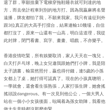
退了群，寧願捨棄下電梯穿拖鞋睡衣就可到達的地
方，而去坐計程車到別的地方打。因為我贏麻將名聲
遠播，牌友都怕了我，不願來我家。我只有遠征到外
跟3位真正的大高手打擂台，結果連輸10幾場，自信
都打沒了，原來一山還有一山高，明白這道理，我從
此封牌，閉門看書、寫字、畫畫、唱戲，不亦樂乎。
香港疫情吃緊，所有娛樂取消，家人天天在一塊兒，
白天打乒乓球，晚上女兒邀我跟她們打小牌，我是陪
太子讀書，輸當然照付，贏也得付錢，連5歲的小孫
女都上了桌，她打得可認真了。現在的小孩真聰明，
一學就會，還會看生張熟張，人家打張生牌，她會搖
搖頭說dangerous。有一次見到他公公，一個大男人
站在一個小小女孩後面，吆喝着為孫女助陣，我看他
做大生意時都沒那麼肉緊。