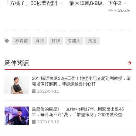
「方桃子」60秒業配開價
最大陣風8-9級、下午2點
百萬、抖音漲粉41萬！AI劇
最接近…風雨比巴威還大，
Ads by
演到比真人還真：讓網紅反
為何不放颱風假？蔣萬安發
學她
聲
林青霞
麻將
打牌
有錢人
風度
延伸閱讀
20年職涯換過22份工作！她從小記者爬到副教授：滾
職場像打麻將，牌越爛越要用心打
2022-04-11
最節儉的巨星》一支Nokia用17年...周潤發出道46
年，每月花不到1萬，「散盡家財」200億做公益
2020-03-12