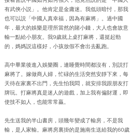
有武俠小説」。他肯定是金庸迷。我低頭暗忖，那我
也可以説「中國人真幸福，因為有麻將」。過中國
年，最大的娛樂是理所當然的賭小錢，大人也會故意
輸一點給小朋友。我9歲就上桌打麻將，還挺起勁
的，媽媽説這樣好，小孩放假不會出去亂跑。
高中畢業後進入娛樂圈，連睡覺時間都沒有，別説打
麻將了。嫁做商人婦，忙碌的生活突然安靜下來，每
天待在家裏不出門，先生怕我悶，就安排我跟朋友打
牌玩。打麻將真是迷人的遊戲，加上我有偏財運，即
使技不如人，也能常常贏。
先生送我的半山書房，頭幾年變成了輸房，不是我
輸，是人家輸。麻將房裏掛的是施南生送給我的60歲