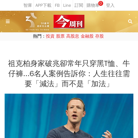
0
熱門：
投資
股票
高股息
金融股
存股
祖克柏身家破兆卻常年只穿黑T恤、牛
仔褲...6名人案例告訴你：人生往往需
要「減法」而不是「加法」