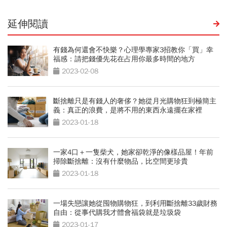
延伸閱讀
有錢為何還會不快樂？心理學專家3招教你「買」幸
福感：請把錢優先花在占用你最多時間的地方
2023-02-08
斷捨離只是有錢人的奢侈？她從月光購物狂到極簡主
義：真正的浪費，是將不用的東西永遠擺在家裡
2023-01-18
一家4口＋一隻柴犬，她家卻乾淨的像樣品屋！年前
掃除斷捨離：沒有什麼物品，比空間更珍貴
2023-01-18
一場失戀讓她從囤物購物狂，到利用斷捨離33歲財務
自由：從事代購我才體會福袋就是垃圾袋
2023-01-17