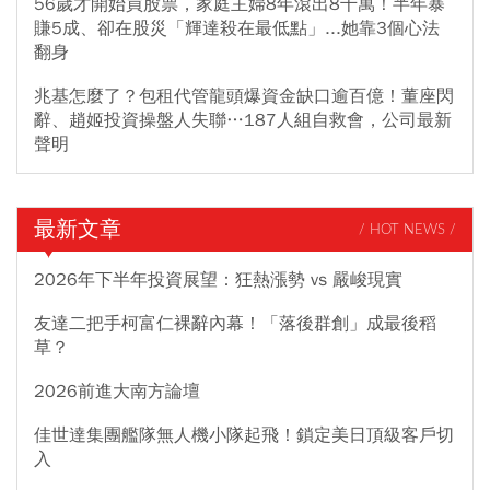
56歲才開始買股票，家庭主婦8年滾出8千萬！半年暴
賺5成、卻在股災「輝達殺在最低點」...她靠3個心法
翻身
兆基怎麼了？包租代管龍頭爆資金缺口逾百億！董座閃
辭、趙姬投資操盤人失聯…187人組自救會，公司最新
聲明
最新文章
/ HOT NEWS /
2026年下半年投資展望：狂熱漲勢 vs 嚴峻現實
友達二把手柯富仁裸辭內幕！「落後群創」成最後稻
草？
2026前進大南方論壇
佳世達集團艦隊無人機小隊起飛！鎖定美日頂級客戶切
入