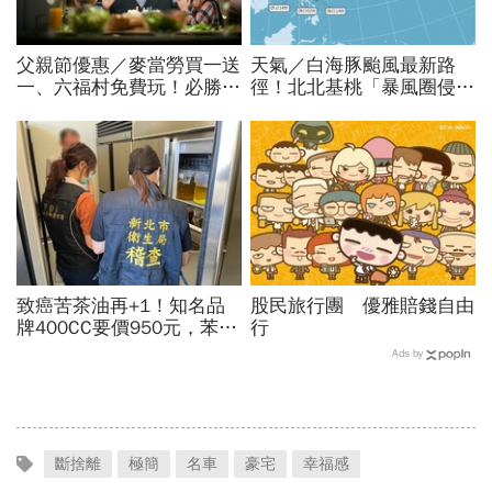
父親節優惠／麥當勞買一送
天氣／白海豚颱風最新路
一、六福村免費玩！必勝
徑！北北基桃「暴風圈侵襲
客、肯德基、遊樂園…29
率」誰最高？影響時間拖
家速食餐飲飯店好康必收
長、三颱怎麼走，10日報
先看
致癌苦茶油再+1！知名品
股民旅行團 優雅賠錢自由
牌400CC要價950元，苯駢
行
芘卻超標3倍…賣出131瓶
Ads by
怎麼退貨？5家問題油廠最
新進度
斷捨離
極簡
名車
豪宅
幸福感