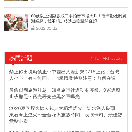
60歲以上銀髮族成二手拍賣市場大戶！老年斷捨離風
潮崛起：我不想走後造成晚輩的麻煩
2022-01-22
熱門話題
/ HOT ARTICLES /
禁止你出境就禁止…中國出入境新規9/15上路，台灣
人小心「有去無回」？4種職業特別注意：前例在這
暑假跟團旅遊注意！知名旅行社遭勒令停業、9家遭廢
止或撤照…觀光署完整黑名單曝光
2026夏季煙火懶人包／大稻埕煙火、淡水漁人碼頭、
東石海上煙火…全台花火施放時間、表演卡司、最佳觀
賞點必看