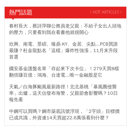
熱門話題
/ HOT ARTICLES /
眷村長大，蔡詩萍聊公務員老父親：不給子女出人頭地
的壓力，只要看到我在看書他就很開心
欣興、南電、景碩、臻鼎-KY、金居、尖點...PCB買誰
最賺？杜金龍點名「這檔」爆炸性強漲，11月末升段
首選
國安基金護盤名單「存起來下次卡位」！279天買8檔
翻倍賺百億：鴻海、台達電...唯一金融股是它
天氣／白海豚颱風最新路徑！北北基桃「暴風圈侵襲
率」出爐，這天估發布海警，父親節會影響嗎？10日
報先看
中鋼可以買嗎？鋼市築底訊號浮現，「2字頭」目標價
已成共識，外資連14天買超22.6萬張看到什麼？