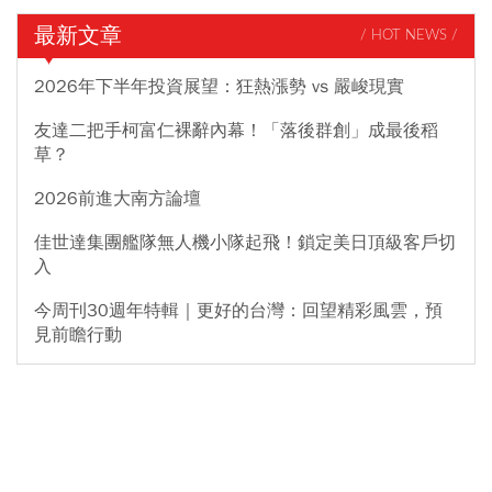
最新文章
/ HOT NEWS /
2026年下半年投資展望：狂熱漲勢 vs 嚴峻現實
友達二把手柯富仁裸辭內幕！「落後群創」成最後稻
草？
2026前進大南方論壇
佳世達集團艦隊無人機小隊起飛！鎖定美日頂級客戶切
入
今周刊30週年特輯｜更好的台灣：回望精彩風雲，預
見前瞻行動