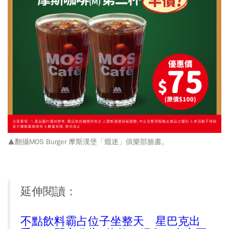
▲翻攝MOS Burger 摩斯漢堡「癮迷」俱樂部臉書。
延伸閱讀：
不點飲料霸占位子坐整天 星巴克出