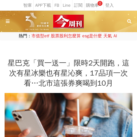
0
熱門：
市值型etf
股票股利怎麼算
esg是什麼
天氣
AI
星巴克「買一送一」限時2天開跑，這
次有星冰樂也有星沁爽，17品項一次
看…北市這張券爽喝到10月