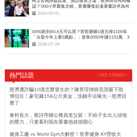
柯文哲羈押庭結束、換彭振聲上場，收押與否何時確
認？500小草聚集北檢，黃珊珊發起連署書訴求為何
2024-09-01
0050跌到93.X元可以買？郭哲榮砸1億元掃1100張
「台股今年上看5萬點」：曾靠0050年賺1151萬、3
策略曝光
2026-07-29
熱門話題
/ HOT STORIES /
慈濟遭詐騙10億怎麼發生的？陳昱瑄律師見證嚴下跪
博信任！豪宅藏158公斤黃金，洗錢手法曝光…慈濟回
應了
眷村長大，蔡詩萍聊公務員老父親：不給子女出人頭地
的壓力，只要看到我在看書他就很開心
健身工廠 vs World Gym大解密！世界健身-KY營收大