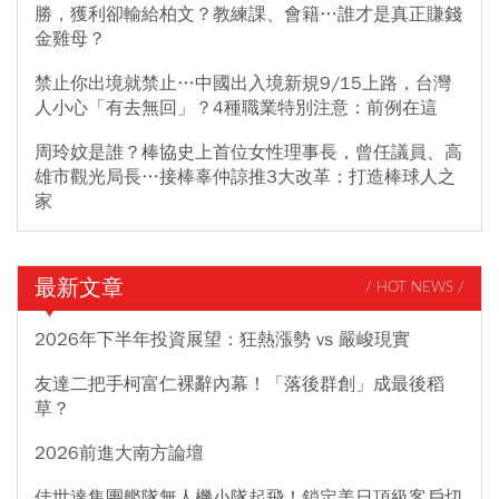
勝，獲利卻輸給柏文？教練課、會籍…誰才是真正賺錢
金雞母？
禁止你出境就禁止…中國出入境新規9/15上路，台灣
人小心「有去無回」？4種職業特別注意：前例在這
周玲妏是誰？棒協史上首位女性理事長，曾任議員、高
雄市觀光局長…接棒辜仲諒推3大改革：打造棒球人之
家
最新文章
/ HOT NEWS /
2026年下半年投資展望：狂熱漲勢 vs 嚴峻現實
友達二把手柯富仁裸辭內幕！「落後群創」成最後稻
草？
2026前進大南方論壇
佳世達集團艦隊無人機小隊起飛！鎖定美日頂級客戶切