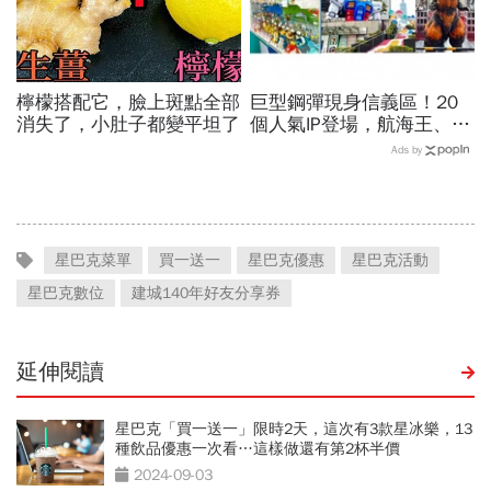
檸檬搭配它，臉上斑點全部
巨型鋼彈現身信義區！20
消失了，小肚子都變平坦了
個人氣IP登場，航海王、哥
吉拉、七龍珠、寶可夢…盤
Ads by
點打卡熱點，活動只到這天
星巴克菜單
買一送一
星巴克優惠
星巴克活動
星巴克數位
建城140年好友分享券
延伸閱讀
星巴克「買一送一」限時2天，這次有3款星冰樂，13
種飲品優惠一次看…這樣做還有第2杯半價
2024-09-03