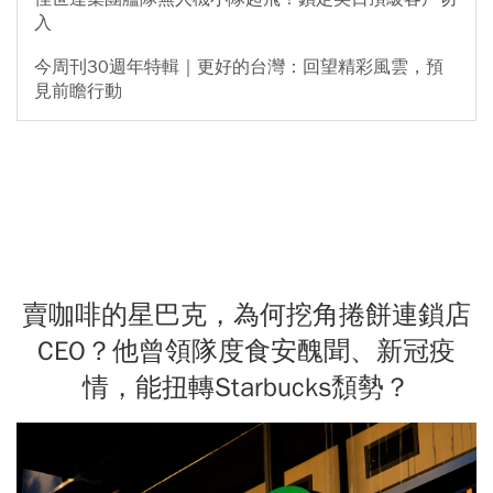
入
今周刊30週年特輯｜更好的台灣：回望精彩風雲，預
見前瞻行動
賣咖啡的星巴克，為何挖角捲餅連鎖店
CEO？他曾領隊度食安醜聞、新冠疫
情，能扭轉Starbucks頹勢？