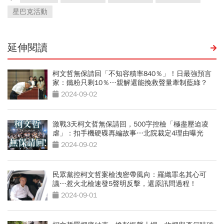
星巴克活動
延伸閱讀
柯文哲無保請回「不知容積率840％」！日最強預言
家：鐵粉只剩10％…親解還能挽救聲量牽制藍綠？
2024-09-02
激戰3天柯文哲無保請回，500字控檢「極盡壓迫凌
虐」：扣手機硬碟再編故事…北院裁定4理由曝光
2024-09-02
民眾黨控柯文哲案檢洩密帶風向：羅織罪名其心可
議…惹火北檢速發5聲明反擊，還原訊問過程！
2024-09-01