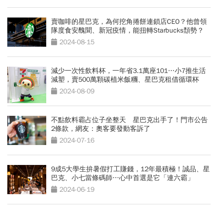
賣咖啡的星巴克，為何挖角捲餅連鎖店CEO？他曾領
隊度食安醜聞、新冠疫情，能扭轉Starbucks頹勢？
2024-08-15
減少一次性飲料杯，一年省3.1萬座101…小7推生活
減塑，賣500萬顆碳植米飯糰、星巴克租借循環杯
2024-08-09
不點飲料霸占位子坐整天 星巴克出手了！門市公告
2條款，網友：奧客要發動客訴了
2024-07-16
9成5大學生拚暑假打工賺錢，12年最積極！誠品、星
巴克、小七當條碼師…心中首選是它「連六霸」
2024-06-19