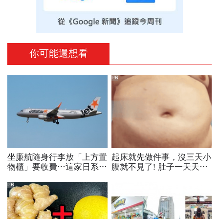
你可能還想看
PR
坐廉航隨身行李放「上方置
起床就先做件事，沒三天小
物櫃」要收費…這家日系廉
腹就不見了! 肚子一天天變
航票價只含1件放腳下，台
小！
灣旅客也被影響！實施日曝
PR
光