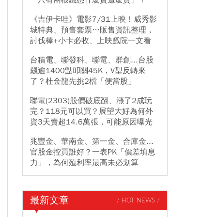
「只有兩根鐵憑什麼賣這麼貴」？
《吉伊卡哇》電影7/31上映！威秀影
城特典、預售套票…販售資訊整理，
討伐棒+小卡必收、上映戲院一文看
台積電、聯發科、聯電、群創...台股
飆逾1400點叩關45K，V型反轉來
了？杜金龍先挑2檔「便當股」
聯電(2303)股價破底翻、漲了2成玩
完？118元可以買？展望大好為何外
資3天賣超14.6萬張，可能原因曝光
兆豐金、華南金、第一金、合庫金...
官股金控買誰好？一表PK「價差填息
力」，為何殖利率最高未必划算
最新文章
/ HOT NEWS /