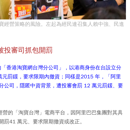
寶經營策略的風險。左起為經民連召集人賴中強、民進
被投審司抓包開罰
團的「香港淘寶網台灣分公司」，以港商身份在台設立分
 萬元罰鍰，要求限期內撤資；同樣是2015 年，「阿里
公司，隱匿中資背景，遭投審會罰 12 萬元罰鍰、要
司經營的「淘寶台灣」電商平台，因阿里巴巴集團對其具
罰41 萬元、要求限期撤資或改正。