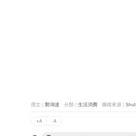
鄭鴻達
生活消費
Shu
+A
-A