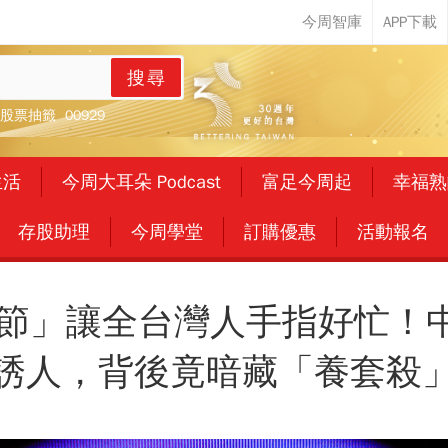
搜尋
股票抽籤
00929
生活
今周大耳朵 Podcast
富足今周起
幸福熟
存股助理
今周學堂
訂購優惠
活動報名
物節」讓全台灣人手指好忙！
誘人，背後竟暗藏「養套殺