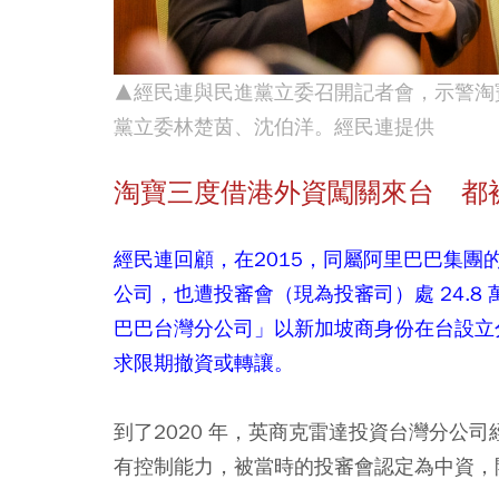
▲經民連與民進黨立委召開記者會，示警淘
黨立委林楚茵、沈伯洋。經民連提供
淘寶三度借港外資闖關來台 都
經民連回顧，在2015，同屬阿里巴巴集
公司，也遭投審會（現為投審司）處 24.8
巴巴台灣分公司」以新加坡商身份在台設立分
求限期撤資或轉讓。
到了2020 年，英商克雷達投資台灣分公
有控制能力，被當時的投審會認定為中資，開