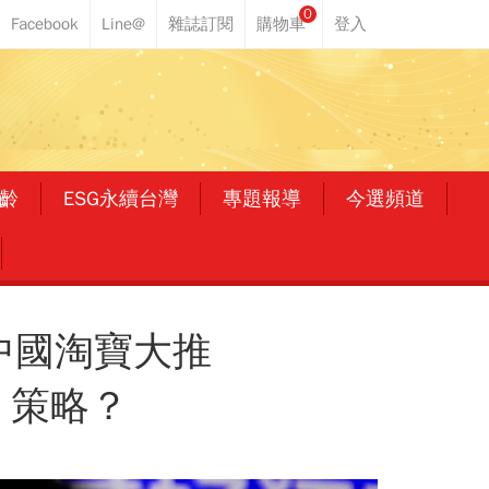
0
齡
ESG永續台灣
專題報導
今選頻道
中國淘寶大推
」策略？