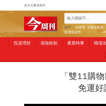
在今天看見明天
熱門：
台積電
兆豐金配息
航運股走勢
投資理財
保險稅制
產業時事
職場
「雙11購
免運好