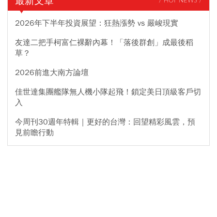
最新文章
/ HOT NEWS /
2026年下半年投資展望：狂熱漲勢 vs 嚴峻現實
友達二把手柯富仁裸辭內幕！「落後群創」成最後稻
草？
2026前進大南方論壇
佳世達集團艦隊無人機小隊起飛！鎖定美日頂級客戶切
入
今周刊30週年特輯｜更好的台灣：回望精彩風雲，預
見前瞻行動