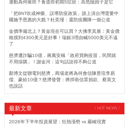
運動為何罹癌？食道癌初期5症狀：高危險因子是它
「把BNT吹成神藥、誤導防疫政策」誰上演台灣需要中
國施予恩惠的大戲？杜奕瑾：還防疫團隊一個公道
金價準備北上？黃金現在可以買？大佛李其展：黃金價
格摸到4300美元是好事！瑞銀3理由喊5000美元不遠
了
慈濟遭詐騙10億，蔣萬安稱「政府買夠疫苗，民間就
不用採購」！謝金河：這句話說得不夠公道
顏博文從聯電到慈濟，商場老將為何會信陳昱瑄李易
儒、豪給10億？慈濟發聲：將捍衛信眾捐款、蔡英文
也說話
最新文章
/ HOT NEWS /
2026年下半年投資展望：狂熱漲勢 vs 嚴峻現實