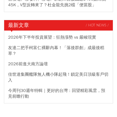
45K，V型反轉來了？杜金龍先挑2檔「便當股」
最新文章
/ HOT NEWS /
2026年下半年投資展望：狂熱漲勢 vs 嚴峻現實
友達二把手柯富仁裸辭內幕！「落後群創」成最後稻
草？
2026前進大南方論壇
佳世達集團艦隊無人機小隊起飛！鎖定美日頂級客戶切
入
今周刊30週年特輯｜更好的台灣：回望精彩風雲，預
見前瞻行動