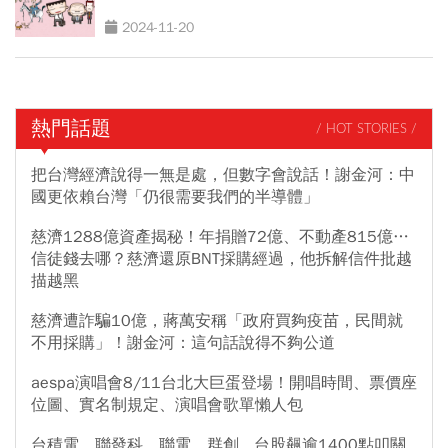
2024-11-20
熱門話題
/ HOT STORIES /
把台灣經濟說得一無是處，但數字會說話！謝金河：中
國更依賴台灣「仍很需要我們的半導體」
慈濟1288億資產揭秘！年捐贈72億、不動產815億…
信徒錢去哪？慈濟還原BNT採購經過，他拆解信件批越
描越黑
慈濟遭詐騙10億，蔣萬安稱「政府買夠疫苗，民間就
不用採購」！謝金河：這句話說得不夠公道
aespa演唱會8/11台北大巨蛋登場！開唱時間、票價座
位圖、實名制規定、演唱會歌單懶人包
台積電、聯發科、聯電、群創...台股飆逾1400點叩關