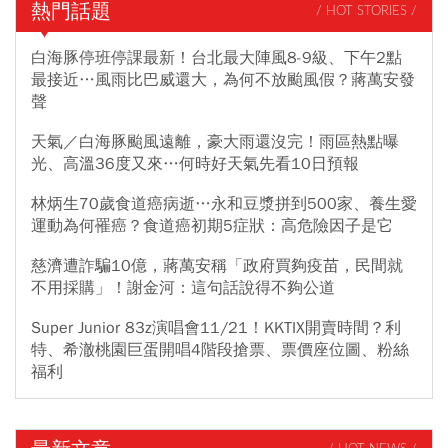
熱門話題
/ HOT STORIES /
白海豚停班停課最新！台北最大陣風8-9級、下午2點
最接近…風雨比巴威還大，為何不放颱風假？蔣萬安發
聲
天氣／白海豚颱風遠離，豪大雨還沒完！雨區熱點曝
光、高溫36度又來…何時好天氣先看10日預報
林炳生70歲食道癌病逝…永和豆漿拼到500家、養生愛
運動為何罹癌？食道癌初期5症狀：高危險因子是它
慈濟遭詐騙10億，蔣萬安稱「政府買夠疫苗，民間就
不用採購」！謝金河：這句話說得不夠公道
Super Junior 83z演唱會11/21！KKTIX開賣時間？利
特、希澈桃園巨蛋開唱4階段搶票、票價座位圖、粉絲
福利