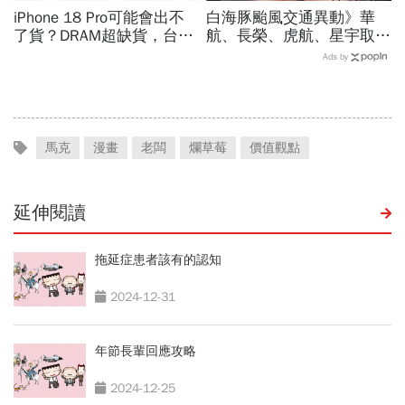
iPhone 18 Pro可能會出不
白海豚颱風交通異動》華
了貨？DRAM超缺貨，台積
航、長榮、虎航、星宇取消
電傳10億美元晶片堆廠房
航班：8/6-8/8逾50班次停
Ads by
「只能枯等」…新iPhone會
飛沖繩！台鐵高鐵公路管制
貴多少
不斷更新
馬克
漫畫
老闆
爛草莓
價值觀點
延伸閱讀
拖延症患者該有的認知
2024-12-31
年節長輩回應攻略
2024-12-25