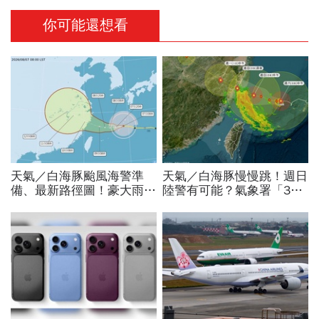
你可能還想看
天氣／白海豚颱風海警準
天氣／白海豚慢慢跳！週日
備、最新路徑圖！豪大雨紫
陸警有可能？氣象署「3字
爆區、影響時間曝光，8/8
回應」...最新風雨預測，6
颱風假機率多大，10日報
縣市達停班課標準
先看