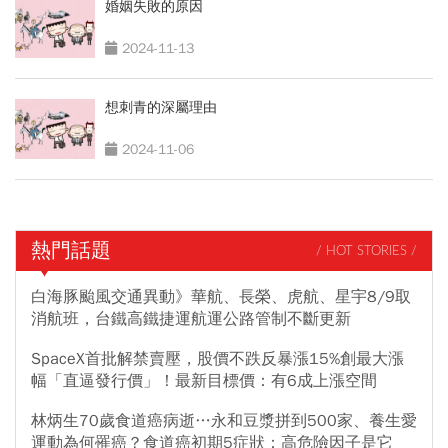
婚姻失敗的原因
2024-11-13
想刺青的深屬理由
2024-11-06
熱門話題
/ HOT STORIES /
白海豚颱風交通異動》華航、長榮、虎航、星宇8/9取
消航班，台鐵高鐵捷運航運公路管制不斷更新
SpaceX首批解禁賣壓，股價不跌反暴漲15%創最大漲
幅「直逼發行價」！最新目標價：有6成上漲空間
林炳生70歲食道癌病逝…永和豆漿拼到500家、養生愛
運動為何罹癌？食道癌初期5症狀：高危險因子是它