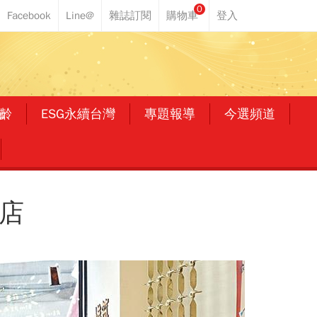
0
齡
ESG永續台灣
專題報導
今選頻道
店