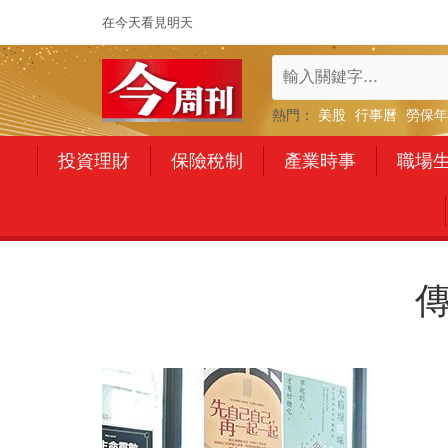
在今天看見明天
熱門：
美股
行事曆
勞保年
投資理財
保險稅制
產業時事
職場