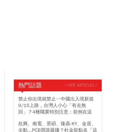
熱門話題
/ HOT ARTICLES /
禁止你出境就禁止…中國出入境新規
9/15上路，台灣人小心「有去無
回」？4種職業特別注意：前例在這
欣興、南電、景碩、臻鼎-KY、金居、
尖點...PCB買誰最賺？杜金龍點名「這