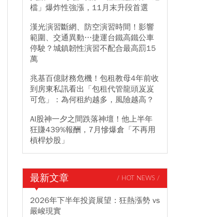
檔」爆炸性強漲，11月末升段首選
漢光演習斷網、防空演習時間！影響
範圍、交通異動…捷運台鐵高鐵公車
停駛？城鎮韌性演習不配合最高罰15
萬
兆基百億財務危機！包租教母4年前收
到房東私訊看出「包租代管龍頭岌岌
可危」：為何租約越多，風險越高？
AI股神一夕之間跌落神壇！他上半年
狂賺439%報酬，7月慘爆倉「不再用
槓桿炒股」
最新文章
/ HOT NEWS /
2026年下半年投資展望：狂熱漲勢 vs
嚴峻現實