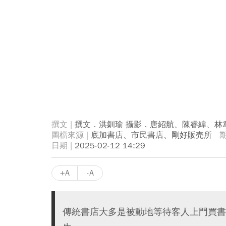
撰文．洪釧瑜 攝影．唐紹航、陳睿緯、林
底加書店、市民書店、剛好販売所
2025-02-12 14:29
+A
-A
傳統書店大多是被動地等待客人上門買書