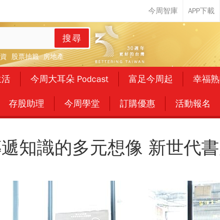
搜尋
資
股票抽籤
房地產
生活
今周大耳朵 Podcast
富足今周起
幸福熟
存股助理
今周學堂
訂購優惠
活動報名
傳遞知識的多元想像 新世代書