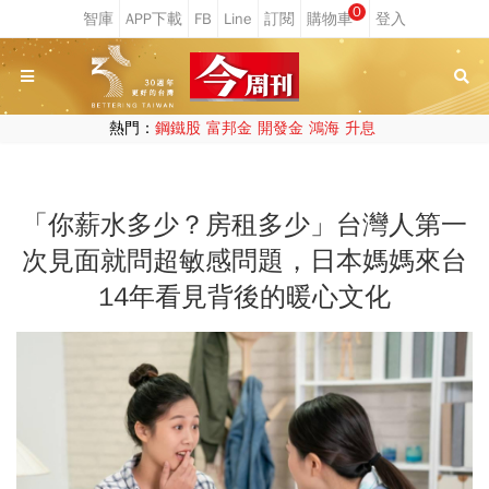
0
熱門：
鋼鐵股
富邦金
開發金
鴻海
升息
「你薪水多少？房租多少」台灣人第一
次見面就問超敏感問題，日本媽媽來台
14年看見背後的暖心文化