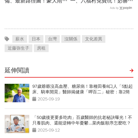
備、最新路徑圖！豪大雨紫
一、六福村免費玩！必勝
爆區、影響時間曝光，8/8
客、肯德基、遊樂園…29
Ads by
颱風假機率多大，10日報
家速食餐飲飯店好康必收
先看
薪水
日本
台灣
沒關係
文化差異
近藤弥生子
房租
延伸閱讀
97歲爺爺沒高血壓、糖尿病！靠種田養8口人「5點起
床、騎車閒晃」醫師揭健康「呷百二」秘密：靠2簡
單習慣
2025-09-19
「50歲後更要多吃肉」百歲醫師的抗老秘訣曝光！不
只養肌肉、還能逆轉中年憂鬱...菜肉飯順序怎麼吃？
2025-09-12