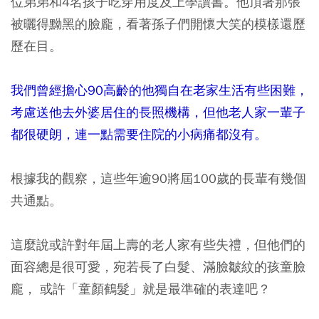
位弟弟和4名孩子吃穿用度及上學讀書。他頂著那張
被曬得黝黑的臉龐，看著孫子們開懷大笑的模樣還歷
歷在目。
我們曾經擔心90高齡的他獨自在老家生活有些困難，
考慮送他去外婆居住的長照機構，但他老人家一輩子
都很硬朗，連一點需要住院的小病痛都沒有。
根據我的觀察，這些年逾90將屆100歲的長輩有幾個
共通點。
這麼說或許對年屆上壽的老人家有些失禮，但他們的
面容總是很可愛，宛若長了白髮、滿臉皺紋的孩童臉
龐， 或許「童顏鶴髮」就是最準確的表達吧？