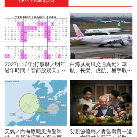
2027(116年)行事曆／明年
白海豚颱風交通異動》華
過年時間「春節放幾天」、
航、長榮、虎航、星宇取消
寒假時間暑假日期？連假3
航班：8/6-8/8逾50班次停
天以上有9個：請假懶人包
飛沖繩！台鐵高鐵公路管制
不斷更新
天氣／白海豚颱風海警準
父親節優惠／麥當勞買一送