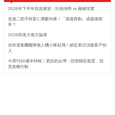
2026年下半年投資展望：狂熱漲勢 vs 嚴峻現實
友達二把手柯富仁裸辭內幕！「落後群創」成最後稻
草？
2026前進大南方論壇
佳世達集團艦隊無人機小隊起飛！鎖定美日頂級客戶切
入
今周刊30週年特輯｜更好的台灣：回望精彩風雲，預
見前瞻行動