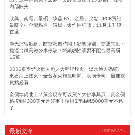
內部缺失
欣興、南電、景碩、臻鼎-KY、金居、尖點...PCB買誰
最賺？杜金龍點名「這檔」爆炸性強漲，11月末升段
首選
漢光演習斷網、防空演習時間！影響範圍、交通異動…
捷運台鐵高鐵公車停駛？城鎮韌性演習不配合最高罰
15萬
2026夏季煙火懶人包／大稻埕煙火、淡水漁人碼頭、
東石海上煙火…全台花火施放時間、表演卡司、最佳觀
賞點必看
金價準備北上？黃金現在可以買？大佛李其展：黃金價
格摸到4300美元是好事！瑞銀3理由喊5000美元不遠
了
最新文章
/ HOT NEWS /