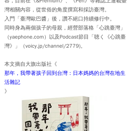
容，目前在《&Premium》、《Pen》等雜誌上連載臺
灣相關內容，從世俗的角度撰寫和採訪臺灣。
入門「臺灣歐巴醬」後，讚不絕口持續修行中。
同時身為兩個孩子的母親，經營部落格「心跳臺灣」
（yaephone.com）以及Podcast節目「聴く《心跳臺
灣》」（voicy.jp/channel/2779)。
本文摘自大旗出版社《
那年，我帶著孩子回到台灣：日本媽媽的台灣在地生
活雜記
》