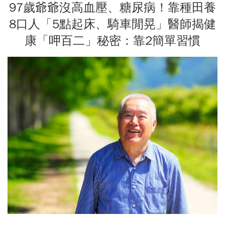
97歲爺爺沒高血壓、糖尿病！靠種田養
8口人「5點起床、騎車閒晃」醫師揭健
康「呷百二」秘密：靠2簡單習慣