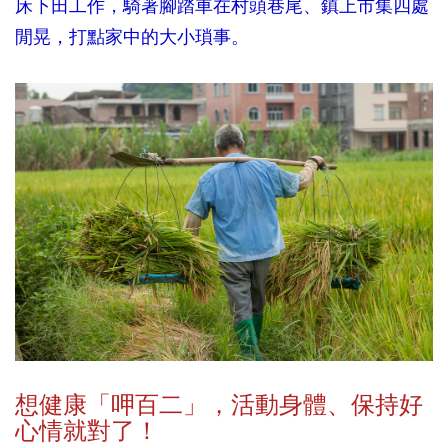
床下田工作，騎著腳踏車在村頭巷尾、鎮上市集四處
閒晃，打點家中的大小瑣事。
想健康「呷百二」，活動身體、保持好
心情就對了！