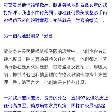
每當看見他們語帶撒嬌、眼含笑意地對著孫女輩的我
打招呼，我也不由得莞爾，那種任何醫美或整形手術
都模仿不來的絕對童顏，祕訣就是「討喜的微笑」。
另一個共通點則是「勤奮」
。
縱使身在長照機構這樣受限的環境中，他們也會有規
律地度日，除去真的身體欠佳的時候，他們都是拄著
助行器在走廊來回走動，或者坐著反覆拍手、曬曬太
陽，抑或將包包和抽屜裡的衣物及雜物全部掏出來整
理一番，總而言之，他們總是在忙些什麼。
一如我那無病無痛、長壽的外公，直到97歲也沒患上
任何高血壓、糖尿病等常見疾病，照樣在凌晨5點起