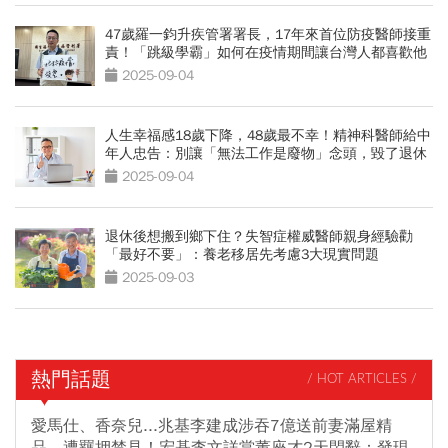
47歲羅一鈞升疾管署署長，17年來首位防疫醫師接重
責！「跳級學霸」如何在疫情期間讓台灣人都喜歡他
2025-09-04
人生幸福感18歲下降，48歲最不幸！精神科醫師給中
年人忠告：別讓「無法工作是廢物」念頭，毀了退休
生活
2025-09-04
退休後想搬到鄉下住？失智症權威醫師親身經驗勸
「最好不要」：養老移居先考慮3大現實問題
2025-09-03
熱門話題
/ HOT ARTICLES /
愛馬仕、香奈兒...兆基李建成涉吞7億送前妻滿屋精
品，遭羈押禁見！宏碁李文詳當董座才2天閃辭：發現