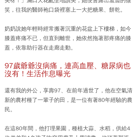
美呀！」滿口天花亂墜地讚美，她便會露出羞澀的微
笑，往我的醫師袍口袋裡塞上一大把糖果、餅乾。
奶奶說她年輕時經常搬著沉重的花盆上下樓梯，如今
膝蓋疼痛不已，但直到離世，她依然拖著那疼痛的膝
蓋，依靠助行器在走廊走動。
97
歲爺爺沒病痛，連高血壓、糖尿病也
沒有！
生活作息曝光
還有我的外公，享壽97、在前年過世了，他在空氣清
新的農村種了一輩子的田，是一位有著80年經驗的農
民。
在這80年間，他打理果園，種植大蒜、水稻，供給4