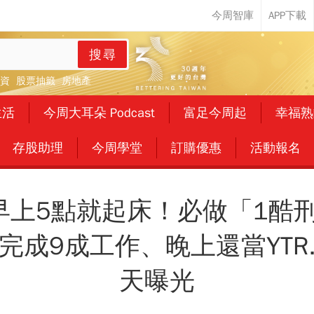
搜尋
資
股票抽籤
房地產
生活
今周大耳朵 Podcast
富足今周起
幸福熟
存股助理
今周學堂
訂購優惠
活動報名
早上5點就起床！必做「1酷
完成9成工作、晚上還當YTR.
天曝光