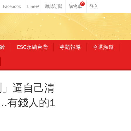
0
齡
ESG永續台灣
專題報導
今選頻道
刑」逼自己清
..有錢人的1