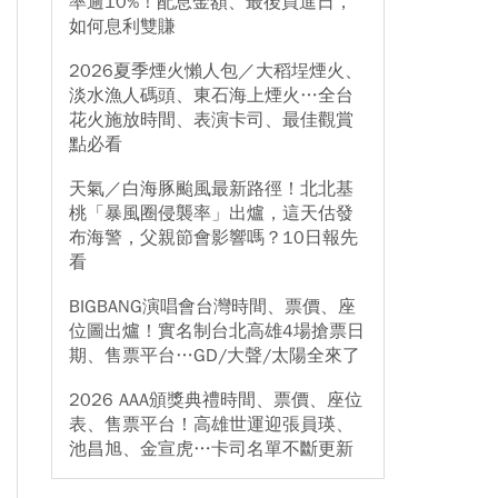
率逾10%！配息金額、最後買進日，
如何息利雙賺
2026夏季煙火懶人包／大稻埕煙火、
淡水漁人碼頭、東石海上煙火…全台
花火施放時間、表演卡司、最佳觀賞
點必看
天氣／白海豚颱風最新路徑！北北基
桃「暴風圈侵襲率」出爐，這天估發
布海警，父親節會影響嗎？10日報先
看
BIGBANG演唱會台灣時間、票價、座
位圖出爐！實名制台北高雄4場搶票日
期、售票平台…GD/大聲/太陽全來了
2026 AAA頒獎典禮時間、票價、座位
表、售票平台！高雄世運迎張員瑛、
池昌旭、金宣虎…卡司名單不斷更新