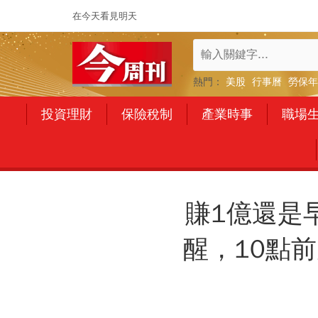
在今天看見明天
熱門：
美股
行事曆
勞保年
投資理財
保險稅制
產業時事
職場
賺1億還是
醒，10點前