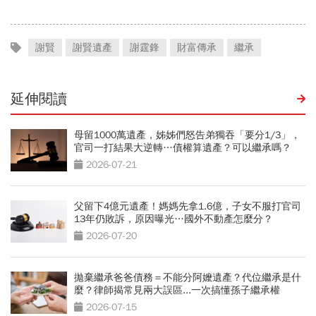
謝賢
謝賢遺產
謝霆鋒
財富傳承
繼承
延伸閱讀
母留1000萬遺產，姊姊們怒告弟獨吞「要分1/3」，
官司一打結果大逆轉…債權算遺產？可以繼承嗎？
2026-07-21
父留下4億元遺產！媽媽先拿1.6億，子女不服打官司
13年仍敗訴，原因曝光…國外不動產怎麼分？
2026-07-20
拋棄繼承爸爸債務＝不能分阿嬤遺產？代位繼承是什
麼？律師揭常見兩大誤區...一次搞懂孫子繼承權
2026-07-15