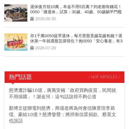
退休後月領10萬，本金不用5百萬？到老都有錢花！
0050「微退休」試算：30歲、40歲、50歲躺平門檻
公開
2026-06-30
存1千萬0050提早退休，每月賣股竟越花越有錢？退
休第一年就遇股災撐得住？抱0050「安心養老」有3
條件
2026-07-29
熱門話題
/ HOT ARTICLES /
慈濟遭詐騙10億，蔣萬安稱「政府買夠疫苗，民間就
不用採購」！謝金河：這句話說得不夠公道
顏博文從聯電到慈濟，商場老將為何會信陳昱瑄李易
儒、豪給10億？慈濟發聲：將捍衛信眾捐款、蔡英文
也說話