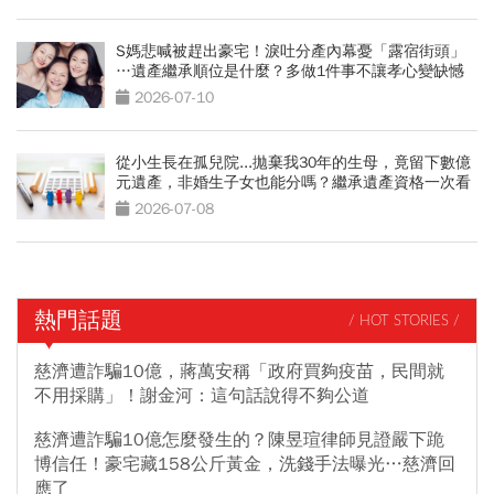
S媽悲喊被趕出豪宅！淚吐分產內幕憂「露宿街頭」
…遺產繼承順位是什麼？多做1件事不讓孝心變缺憾
2026-07-10
從小生長在孤兒院...拋棄我30年的生母，竟留下數億
元遺產，非婚生子女也能分嗎？繼承遺產資格一次看
2026-07-08
熱門話題
/ HOT STORIES /
慈濟遭詐騙10億，蔣萬安稱「政府買夠疫苗，民間就
不用採購」！謝金河：這句話說得不夠公道
慈濟遭詐騙10億怎麼發生的？陳昱瑄律師見證嚴下跪
博信任！豪宅藏158公斤黃金，洗錢手法曝光…慈濟回
應了