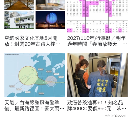
空總國家文化基地8月開
2027(116年)行事曆／明年
放！封閉90年古蹟大樓打
過年時間「春節放幾天」、
開了…加碼「晴空季
寒假時間暑假日期？連假3
2026」這天登場，16件作
天以上有9個：請假懶人包
品必看
天氣／白海豚颱風海警準
致癌苦茶油再+1！知名品
備、最新路徑圖！豪大雨紫
牌400CC要價950元，苯駢
爆區、影響時間曝光，8/8
芘卻超標3倍…賣出131瓶
Ads by
颱風假機率多大，10日報
怎麼退貨？5家問題油廠最
先看
新進度