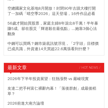
空總國家文化基地8月開放！封閉90年古蹟大樓打開
了…加碼「晴空季2026」這天登場，16件作品必看
56歲才開始買股票，家庭主婦8年滾出8千萬！半年暴
賺5成、卻在股災「輝達殺在最低點」...她靠3個心法
翻身
中鋼可以買嗎？鋼市築底訊號浮現，「2字頭」目標價
已成共識，外資連14天買超22.6萬張看到什麼？
最新文章
/ HOT NEWS /
2026年下半年投資展望：狂熱漲勢 vs 嚴峻現實
友達二把手柯富仁裸辭內幕！「落後群創」成最後稻
草？
2026前進大南方論壇