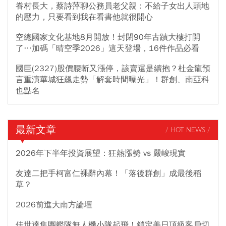
眷村長大，蔡詩萍聊公務員老父親：不給子女出人頭地
的壓力，只要看到我在看書他就很開心
空總國家文化基地8月開放！封閉90年古蹟大樓打開
了…加碼「晴空季2026」這天登場，16件作品必看
國巨(2327)股價腰斬又漲停，該賣還是續抱？杜金龍預
言重演華城狂飆走勢「解套時間曝光」！群創、南亞科
也點名
最新文章
/ HOT NEWS /
2026年下半年投資展望：狂熱漲勢 vs 嚴峻現實
友達二把手柯富仁裸辭內幕！「落後群創」成最後稻
草？
2026前進大南方論壇
佳世達集團艦隊無人機小隊起飛！鎖定美日頂級客戶切