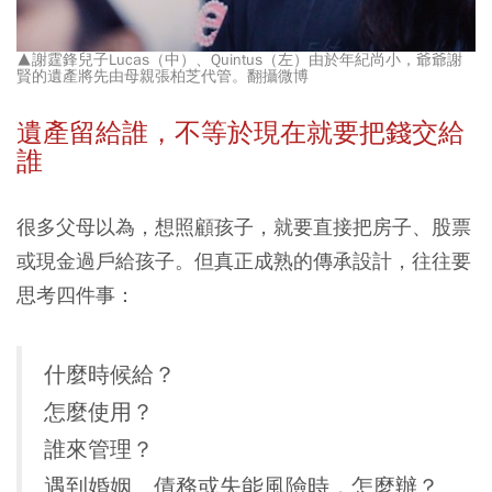
▲謝霆鋒兒子Lucas（中）、Quintus（左）由於年紀尚小，爺爺謝
賢的遺產將先由母親張柏芝代管。翻攝微博
遺產留給誰，不等於現在就要把錢交給
誰
很多父母以為，想照顧孩子，就要直接把房子、股票
或現金過戶給孩子。但真正成熟的傳承設計，往往要
思考四件事：
什麼時候給？
怎麼使用？
誰來管理？
遇到婚姻、債務或失能風險時，怎麼辦？