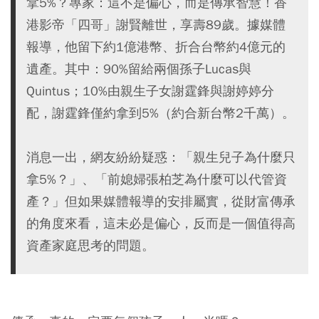
拿5%？專家：這不是偏心，而是傳承智慧！香
港影帝「四哥」謝賢離世，享壽89歲。據媒體
報導，他留下約1億港幣、折合台幣約4億元的
遺產。其中：90%留給兩個孫子Lucas與
Quintus；10%由親生子女謝霆鋒與謝婷婷分
配，謝霆鋒僅約拿到5%（約合新台幣2千萬）。
消息一出，網友紛紛疑惑：「親生兒子為什麼只
拿5%？」、「前媳婦張柏芝為什麼可以代管資
產？」但如果媒體報導的安排屬實，從財富傳承
的角度來看，這未必是偏心，反而是一個值得高
資產家庭思考的問題。