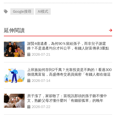
Google搜尋
AI模式
延伸閱讀
謝賢4億遺產，為何90％留給孫子，而非兒子謝霆
鋒？不是遺產均分才叫公平，有錢人財富傳承3重點
2026-07-21
上班族如何存到2千萬？光靠投資是不夠的！看過300
個億萬富翁，高盛傳奇交易員揭密「有錢人都在做這
2件事」
2026-07-14
房子漲了，家卻散了：當視訊那頭的孫子聽不懂中
文，熟齡父母才懂什麼叫「有錢卻孤單」的晚年
2026-07-22