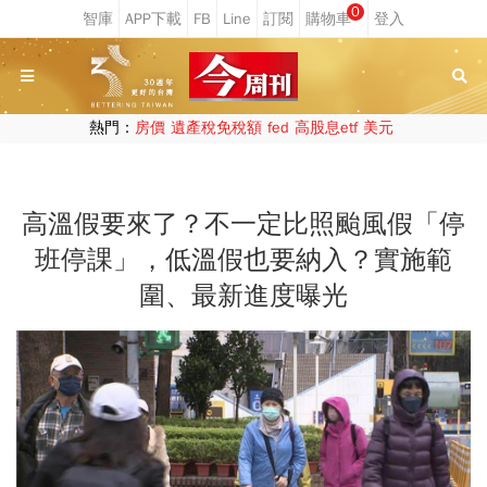
0
熱門：
房價
遺產稅免稅額
fed
高股息etf
美元
高溫假要來了？不一定比照颱風假「停
班停課」，低溫假也要納入？實施範
圍、最新進度曝光