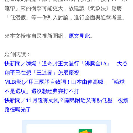
流帶」來的衝擊可能更大，故建議《氣象法》應將
「低溫假」等一併列入討論，進行全面與通盤考量。
※本文授權自民視新聞網，
原文見此
。
延伸閱讀：
快新聞／嗨爆！道奇封王大遊行「沸騰全LA」 大谷
翔平已在想「三連霸」怎麼慶祝
MLB(影)／用三國語言致詞！山本由伸高喊：「輸球
不是選項」還沒想經典賽打不打
快新聞／11月還有颱風？關島附近又有熱低壓 後續
路徑曝光了