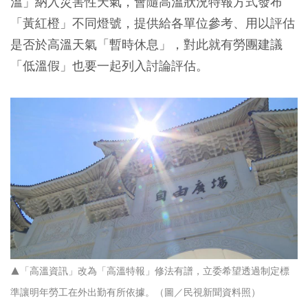
溫」納入災害性天氣，會隨高溫狀況特報方式發布
「黃紅橙」不同燈號，提供給各單位參考、用以評估
是否於高溫天氣「暫時休息」，對此就有勞團建議
「低溫假」也要一起列入討論評估。
▲「高溫資訊」改為「高溫特報」修法有譜，立委希望透過制定標
準讓明年勞工在外出勤有所依據。（圖／民視新聞資料照）