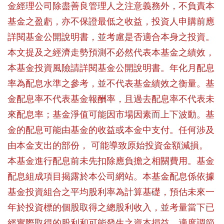
金經理公司除盡善良管理人之注意義務外，不負責本
基金之盈虧，亦不保證最低之收益，投資人申購前應
詳閱基金公開說明書，並考慮是否適合本身之投資。
本文提及之經濟走勢預測不必然代表本基金之績效，
本基金投資風險請詳閱基金公開說明書。年化月配息
率為配息水準之參考，並不代表基金績效之衡量。基
金配息率不代表基金報酬率，且過去配息率不代表未
來配息率；基金淨值可能因市場因素而上下波動。基
金的配息可能由基金的收益或本金中支付。任何涉及
由本金支出的部份， 可能導致原始投資金額減損。
本基金進行配息前未先扣除應負擔之相關費用。基金
配息組成項目揭露於本公司網站。本基金配息係依據
基金投資組合之平均股利率為計算基礎，預估未來一
年於投資標的個股取得之總股利收入，並考量當下已
經實際取得的股利和可能發生之資本損益，適度調節