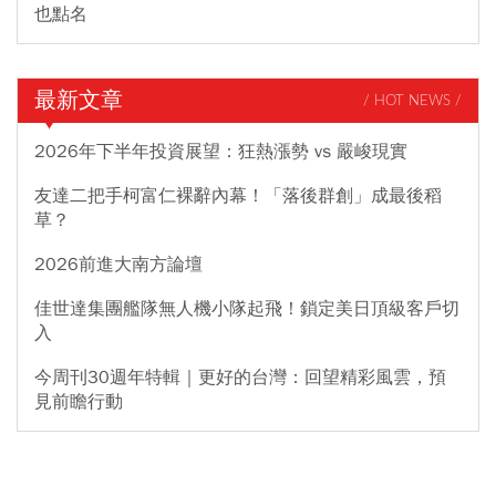
也點名
最新文章
/ HOT NEWS /
2026年下半年投資展望：狂熱漲勢 vs 嚴峻現實
友達二把手柯富仁裸辭內幕！「落後群創」成最後稻
草？
2026前進大南方論壇
佳世達集團艦隊無人機小隊起飛！鎖定美日頂級客戶切
入
今周刊30週年特輯｜更好的台灣：回望精彩風雲，預
見前瞻行動