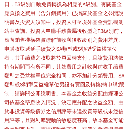
日，T3級別自動免費轉換為相應的A級別。有關基金
應負擔之費用（含分銷費用）已揭露於基金之公開說
明書及投資人須知中，投資人可至境外基金資訊觀測
站中查詢。投資人申購手續費屬後收型之T3級別前，
應向銷售機構確實瞭解前收與後收級別之費用差異。
申購收取遞延手續費之SA類型或S類型受益權單位
者，其手續費之收取將於買回時支付，且該費用將依
持有期間而有所不同，其餘費用之計收與前收手續費
類型之受益權單位完全相同，亦不加計分銷費用。SA
類型或S類型受益權單位另設有買回及轉換(轉申購)限
制，請詳閱公開說明書。本基金之收益分配由經理公
司依基金孳息收入情況，決定應分配之收益金額。由
於非投資等級債券之信用評等未達投資等級或未經信
用評等，且對利率變動的敏感度甚高，故本基金可能