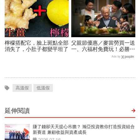
檸檬搭配它，臉上斑點全部
父親節優惠／麥當勞買一送
消失了，小肚子都變平坦了
一、六福村免費玩！必勝
客、肯德基、遊樂園…29
Ads by
家速食餐飲飯店好康必收
高溫假
低溫假
延伸閱讀
賺了錢卻天天提心吊膽？ 瀚亞投資教你打造投資組合
新賽道 兼顧收益與資產成長
2026-07-16