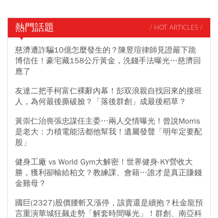
熱門話題
/ HOT ARTICLES /
慈濟遭詐騙10億怎麼發生的？陳昱瑄律師見證嚴下跪
博信任！豪宅藏158公斤黃金，洗錢手法曝光…慈濟回
應了
友達二把手柯富仁裸辭內幕！彭双浪親自找回來的接班
人，為何最後撕破臉？「落後群創」成最後稻草？
黃崇仁治喪張忠謀任主委…兩人交情曝光！曾說Morris
是老大：力積電能活都他幫我！遺屬發聲「明年定要配
股」
健身工廠 vs World Gym大解密！世界健身-KY營收大
勝，獲利卻輸給柏文？教練課、會籍…誰才是真正賺錢
金雞母？
國巨(2327)股價腰斬又漲停，該賣還是續抱？杜金龍預
言重演華城狂飆走勢「解套時間曝光」！群創、南亞科