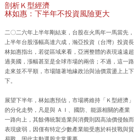
剖析Ｋ型經濟
林如惠：下半年不投資風險更大
二〇二六年上半年剛結束，台股在火馬年一馬當先，
上半年台股漲幅高達六成，瀚亞投資（台灣）投資長
林如惠指出，若從區域來看，亞洲整體的表現遠遠超
過美國，漲幅甚至是全球市場的兩倍；不過，這一路
走來並不平順，市場隨著地緣政治與油價震盪上上下
下。
展望下半年，林如惠預估，市場將維持「Ｋ型經濟」
的分化走勢，凡是與 ＡＩ、國防、能源相關的產業
一路向上，其餘傳統製造業與消費則因高油價侵蝕而
表現疲弱，因僅有特定少數產業能受惠於科技戰與貿
易戰，因此主動選股非常重要。