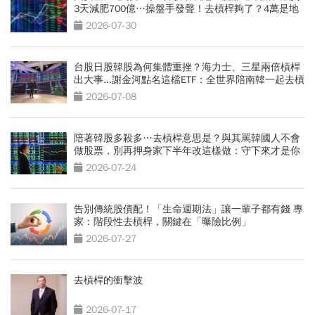
3天減肥700億…操盤手發聲！去槓桿夠了？4萬是地
板？
2026-07-30
台股日股韓股為何集體重挫？海力士、三星兩倍槓桿
出大事...謝金河點名這檔ETF：全世界陪南韓一起去槓
桿
2026-07-08
陪著韓股多殺多…去槓桿意思是？與其罵韓國人不會
做股票，別再押身家下半年改這樣做：守下來才是你
的錢
2026-07-24
告別傳統股債配！「生命週期法」讓一輩子都有錢 專
家：階段性去槓桿，關鍵在「曝險比例」
2026-07-27
去槓桿的衝擊波
2026-07-17