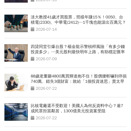
淡大教授41歲才買股票，照樣年賺15％！0050、台
積電(2330)、中華電(2412)…1千塊也能滾出百萬元？
懶人投資4組合
2026-07-14
四貸同堂引爆台股？楊金龍示警槓桿風險「有多少錢
投資多少」…美元股利最快明年上路，有助穩定匯率
2026-07-09
88歲老董砸4800萬買輝達抱不住！股價腰斬嚇到停損
740萬、錯失3億財富：敗給「1個投資迷思」賣太早
2026-07-22
比核電廠還不受歡迎！美國人為何反資料中心？逾7
成民眾拒當鄰居，1300億美元投資案受阻
2026-07-22