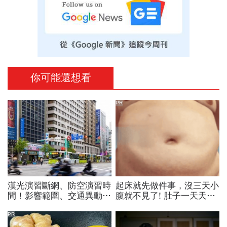
你可能還想看
PR
漢光演習斷網、防空演習時
起床就先做件事，沒三天小
間！影響範圍、交通異動…
腹就不見了! 肚子一天天變
捷運台鐵高鐵公車停駛？城
小！
鎮韌性演習不配合最高罰
PR
15萬