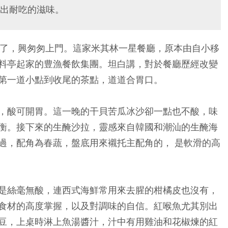
出耐吃的滋味。
裝後重新開幕了，興匆匆上門。這家米其林一星餐廳，原本由自小移
料亭起家的豊漁餐飲集團。坦白講，對於餐廳歷經改變
第一道小點到收尾的茶點，道道合胃口。
，酸可開胃。這一晚的干貝苦瓜冰沙卻一點也不酸，味
衡。接下來的生醃沙拉，靈感來自韓國和潮汕的生醃海
過，配角為春蔬，盤底用來襯托主配角的， 是軟滑的高
是絲毫無酸，連西式海鮮常用來去腥的柑橘皮也沒有，
食材的高度掌握，以及對調味的自信。紅喉魚尤其別出
豆，上桌時淋上魚湯醬汁，汁中有用雞油和花椒煉的紅