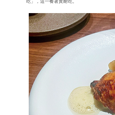
吃」，這一餐著實耐吃。