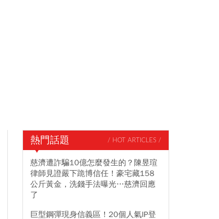
熱門話題
/ HOT ARTICLES /
慈濟遭詐騙10億怎麼發生的？陳昱瑄
律師見證嚴下跪博信任！豪宅藏158
公斤黃金，洗錢手法曝光…慈濟回應
了
巨型鋼彈現身信義區！20個人氣IP登