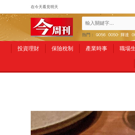
在今天看見明天
熱門：
0056
0050
輝達
0
投資理財
保險稅制
產業時事
職場