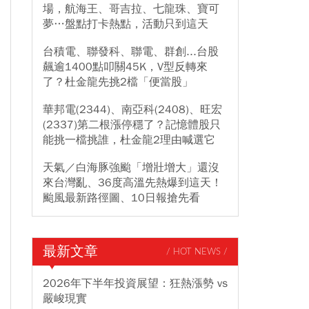
場，航海王、哥吉拉、七龍珠、寶可
夢…盤點打卡熱點，活動只到這天
台積電、聯發科、聯電、群創...台股
飆逾1400點叩關45K，V型反轉來
了？杜金龍先挑2檔「便當股」
華邦電(2344)、南亞科(2408)、旺宏
(2337)第二根漲停穩了？記憶體股只
能挑一檔挑誰，杜金龍2理由喊選它
天氣／白海豚強颱「增壯增大」還沒
來台灣亂、36度高溫先熱爆到這天！
颱風最新路徑圖、10日報搶先看
最新文章
/ HOT NEWS /
2026年下半年投資展望：狂熱漲勢 vs
嚴峻現實