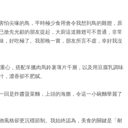
害怕尖喙的鳥，平時極少食用會令我想到鳥的雞翅，原
已搶先光顧的朋友提起，大廚這道雞翅可不普通，非常
味，好吃極了。我那晚一嘗，朋友所言不虛，幸好我沒
排為重心，搭配羊臘肉馬鈴薯薄片千層，以及用豆腐乳調味
汁，濃香卻不肥膩。
一回是炸醬菠菜麵，上頭的海膽，令這一小碗麵華麗了
物風格卻更沉穩節制。我始終認為，美食的關鍵是「耐