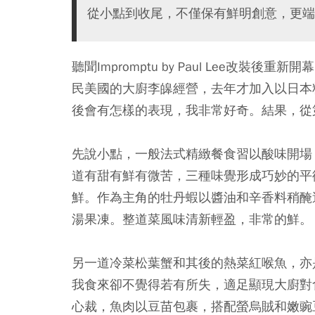
從小點到收尾，不僅保有鮮明創意，更端
聽聞Impromptu by Paul Lee改
民美國的大廚李皞經營，去年才加入以日本
後會有怎樣的表現，我非常好奇。結果，從
先說小點，一般法式精緻餐食習以酸味開場
道有甜有鮮有微苦，三種味覺形成巧妙的平
鮮。作為主角的牡丹蝦以醬油和辛香料稍醃
湯果凍。整道菜風味清新輕盈，非常的鮮。
另一道冷菜松葉蟹和其後的熱菜紅喉魚，亦
我食來卻不覺得若有所失，適足顯現大廚對
心裁，魚肉以豆苗包裹，搭配螢烏賊和嫩豌