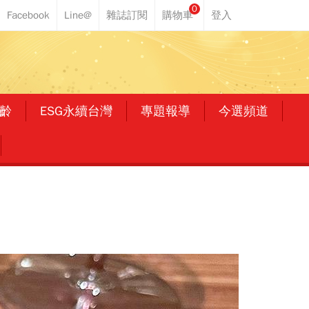
0
齡
ESG永續台灣
專題報導
今選頻道