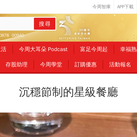
搜尋
0878
00940
生活
今周大耳朵 Podcast
富足今周起
幸福熟
存股助理
今周學堂
訂購優惠
活動報名
沉穩節制的星級餐廳