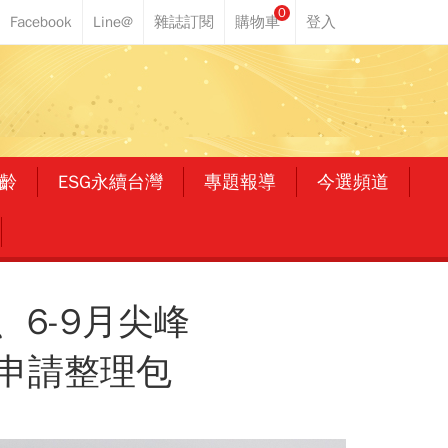
0
齡
ESG永續台灣
專題報導
今選頻道
6-9月尖峰
申請整理包