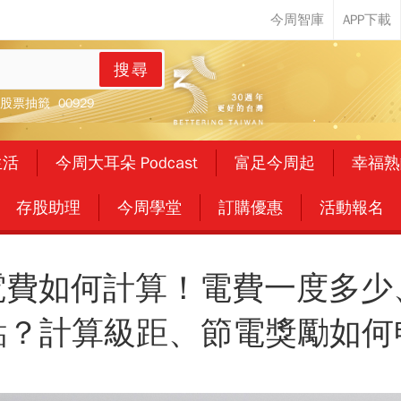
搜尋
股票抽籤
00929
生活
今周大耳朵 Podcast
富足今周起
幸福熟
存股助理
今周學堂
訂購優惠
活動報名
季電費如何計算！電費一度多少、
點？計算級距、節電獎勵如何