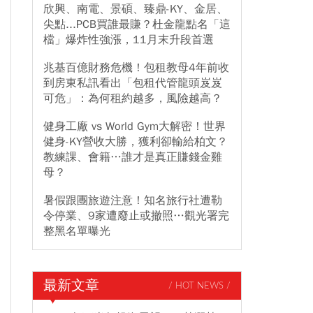
欣興、南電、景碩、臻鼎-KY、金居、
尖點...PCB買誰最賺？杜金龍點名「這
檔」爆炸性強漲，11月末升段首選
兆基百億財務危機！包租教母4年前收
到房東私訊看出「包租代管龍頭岌岌
可危」：為何租約越多，風險越高？
健身工廠 vs World Gym大解密！世界
健身-KY營收大勝，獲利卻輸給柏文？
教練課、會籍…誰才是真正賺錢金雞
母？
暑假跟團旅遊注意！知名旅行社遭勒
令停業、9家遭廢止或撤照…觀光署完
整黑名單曝光
最新文章
/ HOT NEWS /