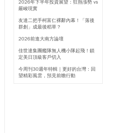
2026年下半年投資展望：狂熱漲勢 vs
嚴峻現實
友達二把手柯富仁裸辭內幕！「落後
群創」成最後稻草？
2026前進大南方論壇
佳世達集團艦隊無人機小隊起飛！鎖
定美日頂級客戶切入
今周刊30週年特輯｜更好的台灣：回
望精彩風雲，預見前瞻行動