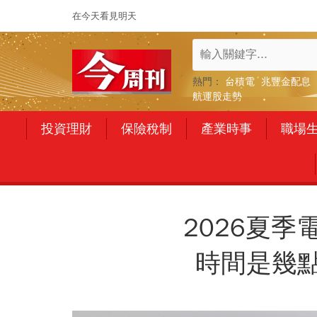
在今天看見明天
熱門：
台積電
兆豐金配息
航運股走勢
投資理財
保險稅制
產業時事
職場
2026夏
時間是幾