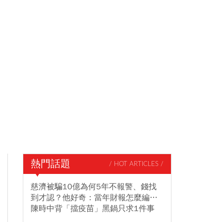
熱門話題
/ HOT ARTICLES /
慈濟被騙10億為何5年不報警、錢找
到才認？他好奇：當年財報怎麼編…
陳時中背「擋疫苗」黑鍋只求1件事