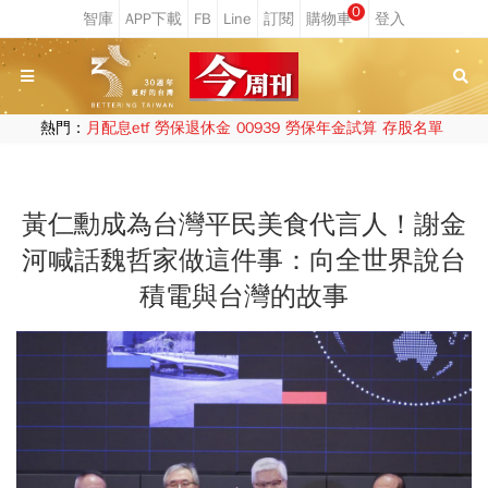
0
熱門：
月配息etf
勞保退休金
00939
勞保年金試算
存股名單
黃仁勳成為台灣平民美食代言人！謝金
河喊話魏哲家做這件事：向全世界說台
積電與台灣的故事