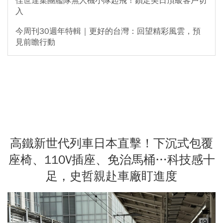
佳世達集團艦隊無人機小隊起飛！鎖定美日頂級客戶切
入
今周刊30週年特輯｜更好的台灣：回望精彩風雲，預
見前瞻行動
高鐵新世代列車日本直擊！下沉式包覆
座椅、110V插座、免治馬桶…科技感十
足，史哲親赴車廠盯進度