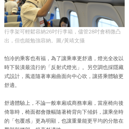
行李架可輕鬆容納26吋行李箱，儘管28吋會稍微凸
出，但也能勉強容納。圖/黃靖文攝
怕冷的乘客也有福，為了讓乘車更舒適，燈光全改以
時下裝潢最流行的「反射式燈光」。另空調也採隱藏
式設計，風道隨著車廂曲面向中心吹，讓搭乘體驗更
舒適。
舒適體驗上，不論一般車廂或商務車廂，當座椅向後
倚靠時，椅面都會微幅隨著椅背向下傾斜，讓乘坐時
的「包覆感」更為明顯，也讓重量能更平均的分散在