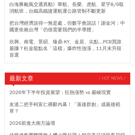
白海豚颱風交通異動》華航、長榮、虎航、星宇8/9取
消航班，台鐵高鐵捷運航運公路管制不斷更新
把台灣經濟說得一無是處，但數字會說話！謝金河：中
國更依賴台灣「仍很需要我們的半導體」
欣興、南電、景碩、臻鼎-KY、金居、尖點...PCB買誰
最賺？杜金龍點名「這檔」爆炸性強漲，11月末升段
首選
最新文章
/ HOT NEWS /
2026年下半年投資展望：狂熱漲勢 vs 嚴峻現實
友達二把手柯富仁裸辭內幕！「落後群創」成最後稻
草？
2026前進大南方論壇