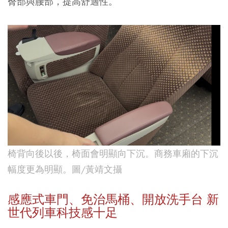
臀部與腰部，提高舒適性。
椅背向後以後，椅面會明顯向下沉。商務車廂的下沉
幅度更為明顯。圖/黃靖文攝
感應式車門、免治馬桶、開放洗手台 新
世代列車科技感十足