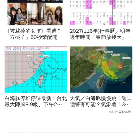
《被裁掉的女孩》看過？
2027(116年)行事曆／明年
「方桃子」60秒業配開價
過年時間「春節放幾天」、
百萬、抖音漲粉41萬！AI劇
寒假時間暑假日期？連假3
演到比真人還真：讓網紅反
天以上有9個：請假懶人包
學她
白海豚停班停課最新！台北
天氣／白海豚慢慢跳！週日
最大陣風8-9級、下午2點
陸警有可能？氣象署「3字
最接近…風雨比巴威還大，
回應」...最新風雨預測，6
Ads by
為何不放颱風假？蔣萬安發
縣市達停班課標準
聲