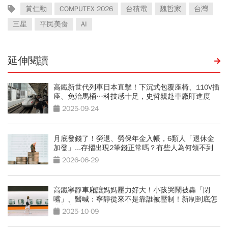
黃仁勳
COMPUTEX 2026
台積電
魏哲家
台灣
三星
平民美食
AI
延伸閱讀
高鐵新世代列車日本直擊！下沉式包覆座椅、110V插
座、免治馬桶…科技感十足，史哲親赴車廠盯進度
2025-09-24
月底發錢了！勞退、勞保年金入帳，6類人「退休金
加發」...存摺出現2筆錢正常嗎？有些人為何領不到
2026-06-29
高鐵寧靜車廂讓媽媽壓力好大！小孩哭鬧被轟「閉
嘴」、醫喊：寧靜從來不是靠誰被壓制！新制到底怎
麼規定
2025-10-09