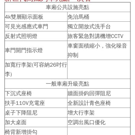
車廂公共設施亮點
4k雙層顯示面板
免治馬桶
可見光感應式車門
獨立開放式洗手台
反射式照明燈
旅客緊急對講機增CCTV
車窗面積縮小，強化噪音
車門開門指示燈
抑制
加寬行李架(可容納26吋行
李)
一般車廂升級亮點
下沉式座椅
牆面掛鈎回彈阻尼
扶手110V充電座
全新設計青色座椅
桌子下降阻尼
增大行李架
加大桌面
空調出風口優化
椅背新增掛勾