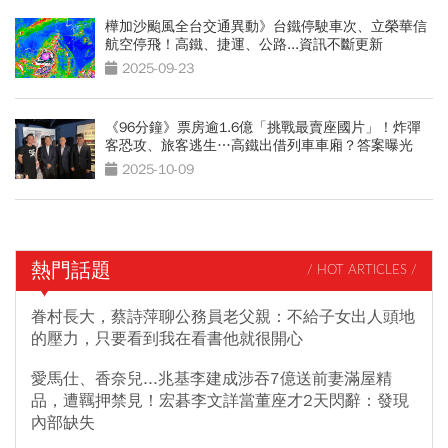
樺加沙颱風全台交通異動》台鐵停駛車次、立榮華信
航空停飛！高鐵、捷運、公路...資訊不斷更新
2025-09-23
《96分鐘》票房逾1.6億「挑戰最賣座國片」！炸彈
客恐攻、旅客逃生…高鐵出借列車車廂？答案曝光
2025-10-09
熱門話題
/ HOT ARTICLES /
眷村長大，蔡詩萍聊公務員老父親：不給子女出人頭地
的壓力，只要看到我在看書他就很開心
愛馬仕、香奈兒...兆基李建成涉吞7億送前妻滿屋精
品，遭羈押禁見！宏碁李文詳當董座才2天閃辭：發現
內部缺失