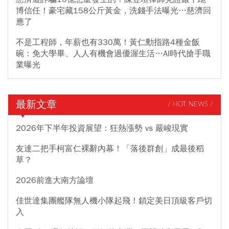
博信任！豪宅藏158公斤黃金，洗錢手法曝光…慈濟回
應了
不是工程師，年薪也有330萬！黃仁勳指路4種金飯
碗：免大學畢、人人有機會過優渥生活…AI時代搶手職
業曝光
最新文章
/ HOT NEWS /
2026年下半年投資展望：狂熱漲勢 vs 嚴峻現實
友達二把手柯富仁裸辭內幕！「落後群創」成最後稻
草？
2026前進大南方論壇
佳世達集團艦隊無人機小隊起飛！鎖定美日頂級客戶切
入