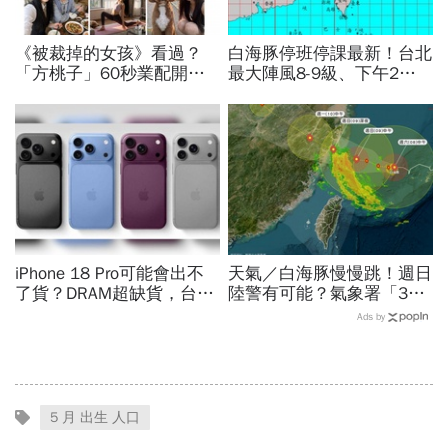
《被裁掉的女孩》看過？
白海豚停班停課最新！台北
「方桃子」60秒業配開價
最大陣風8-9級、下午2點
百萬、抖音漲粉41萬！AI劇
最接近…風雨比巴威還大，
演到比真人還真：讓網紅反
為何不放颱風假？蔣萬安發
學她
聲
iPhone 18 Pro可能會出不
天氣／白海豚慢慢跳！週日
了貨？DRAM超缺貨，台積
陸警有可能？氣象署「3字
電傳10億美元晶片堆廠房
回應」...最新風雨預測，6
Ads by
「只能枯等」…新iPhone會
縣市達停班課標準
貴多少
5 月 出生 人口