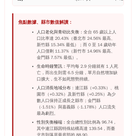
焦點數據、縣市數值解讀：
人口老化與青幼比失衡：
全台 65 歲以上人
口比率達 20.43%（臺北市 24.56% 最高、
新竹縣 15.34% 最低）；而 0 至 14 歲幼年
人口僅剩 11.37%（新竹市 14.96% 最高、
金門縣 7.57% 最低）。
生命時鐘警訊：
平均每 2.9 分鐘就有 1 人死
亡，而出生則需 6.5 分鐘，單月自然增加缺
口擴大，生不如死態勢持續。
人口消長地域分布：
連江縣（+0.33%）、桃
園市（+0.32%）及新竹縣（+0.25%）為少
數人口保持正成長之縣市；金門縣
（-1.51%）與嘉義縣（-1.178%）人口流失
最為劇烈。
性別失衡極端：
全台總性別比例為 96.74，
其中連江縣因特殊結構高達 139.54，而臺
北市則落居最底部的 88.90。