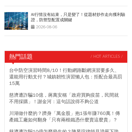
AI行情沒有結束，只是變了！從題材炒作走向獲利驗
證，防禦型配置成關鍵
2026-08-06
熱門話題
/ HOT ARTICLES /
台中防空演習時間8/10！行動網路斷網演習要多久、
還能用行動支付？城鎮韌性演習懶人包：拒配合最高罰
15萬
慈濟遭詐騙10億，蔣萬安稱「政府買夠疫苗，民間就
不用採購」！謝金河：這句話說得不夠公道
川湖做什麼的？躋身「萬金股」抱1張年賺760萬！傳
產鐵工廠如何翻身「只有兩根鐵憑什麼賣這麼貴」？
慈濟遭詐騙10億怎麼發生的？陳昱瑄律師見證嚴下跪