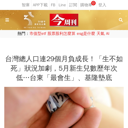
0
熱門：
市值型etf
股票股利怎麼算
esg是什麼
天氣
AI
台灣總人口連29個月負成長！「生不如
死」狀況加劇，5月新生兒數歷年次
低…台東「最會生」、基隆墊底