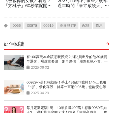
0056
00878
00919
高股息ETF
配息
降息
延伸閱讀
有100萬元本金該怎麼投資？消防員出身的他39歲提
早退休，曝致富要訣：別再迷信「股票死抱不賣」一
定賺
2025-06-02
00929不是死抱就好！手上43張ETF賠掉14％...他用
「1招」優化存股：就算一直配0.05元，也能安心等
翻身
2025-04-29
每月定期定額1萬，10年多賺400萬！存股0050不如
正2 ，遇股災怎麼解？達人指名「這檔高股息」：攻