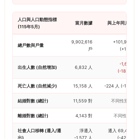
人口與人口動態指標
當月數據
與上年同月增減
(115年5月)
9,902,616
+101,968 戶
總戶數與戶量
戶
(+1.04%)
-1,601 人
出生人數 (自然增加)
6,832 人
(-18.98%)
死亡人數 (自然減少)
15,158 人
-224 人 (-1.46%)
結婚對數 (總計)
11,559 對
不同性別 11,17
離婚對數 (總計)
4,143 對
不同性別 4,0
社會人口移轉 (遷入/遷
淨遷入
遷入 69,412 人
出)
-1,577 人
(-42.64%)