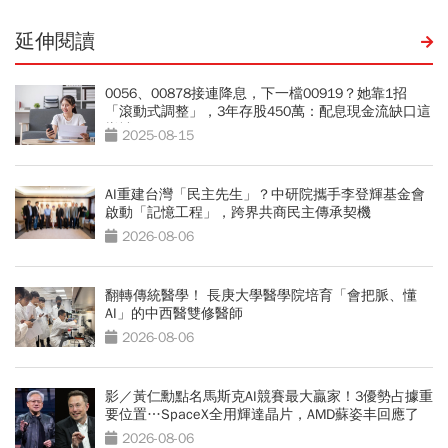
延伸閱讀
0056、00878接連降息，下一檔00919？她靠1招
「滾動式調整」，3年存股450萬：配息現金流缺口這
樣補
2025-08-15
AI重建台灣「民主先生」？中研院攜手李登輝基金會
啟動「記憶工程」，跨界共商民主傳承契機
2026-08-06
翻轉傳統醫學！ 長庚大學醫學院培育「會把脈、懂
AI」的中西醫雙修醫師
2026-08-06
影／黃仁勳點名馬斯克AI競賽最大贏家！3優勢占據重
要位置…SpaceX全用輝達晶片，AMD蘇姿丰回應了
2026-08-06