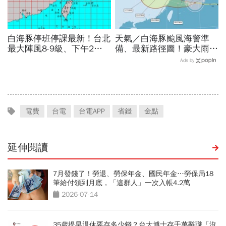
白海豚停班停課最新！台北
天氣／白海豚颱風海警準
最大陣風8-9級、下午2點
備、最新路徑圖！豪大雨紫
最接近…風雨比巴威還大，
爆區、影響時間曝光，8/8
Ads by
為何不放颱風假？蔣萬安發
颱風假機率多大，10日報
聲
先看
電費
台電
台電APP
省錢
金點
延伸閱讀
7月發錢了！勞退、勞保年金、國民年金…勞保局18
筆給付領到月底，「這群人」一次入帳4.2萬
2026-07-14
35歲提早退休要存多少錢？台大博士存千萬辭職「沒