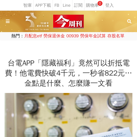
0
熱門：
月配息etf
勞保退休金
00939
勞保年金試算
存股名單
台電APP「隱藏福利」竟然可以折抵電
費！他電費快破4千元，一秒省822元…
金點是什麼、怎麼賺一文看