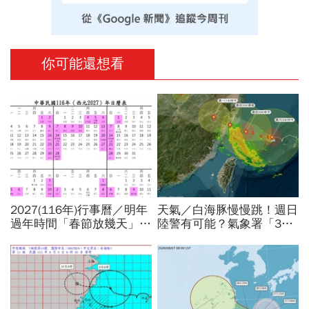
你可能還想看
2027(116年)行事曆／明年
天氣／白海豚慢慢跳！週日
過年時間「春節放幾天」、
陸警有可能？氣象署「3字
寒假時間暑假日期？連假3
回應」...最新風雨預測，6
天以上有9個：請假懶人包
縣市達停班課標準