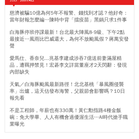
慈濟被騙10億為何5年不報警、錢找到才認？他好奇：
當年財報怎麼編…陳時中背「擋疫苗」黑鍋只求1件事
白海豚停班停課最新！台北最大陣風8-9級、下午2點
最接近…風雨比巴威還大，為何不放颱風假？蔣萬安發
聲
愛馬仕、香奈兒...兆基李建成涉吞7億送前妻滿屋精
品，遭羈押禁見！宏碁李文詳當董座才2天閃辭：發現
內部缺失
天氣／白海豚颱風最新路徑！北北基桃「暴風圈侵襲
率」出爐，這天估發布海警，父親節會影響嗎？10日
報先看
不是工程師，年薪也有330萬！黃仁勳指路4種金飯
碗：免大學畢、人人有機會過優渥生活…AI時代搶手職
業曝光