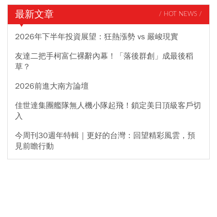
最新文章
/ HOT NEWS /
2026年下半年投資展望：狂熱漲勢 vs 嚴峻現實
友達二把手柯富仁裸辭內幕！「落後群創」成最後稻
草？
2026前進大南方論壇
佳世達集團艦隊無人機小隊起飛！鎖定美日頂級客戶切
入
今周刊30週年特輯｜更好的台灣：回望精彩風雲，預
見前瞻行動