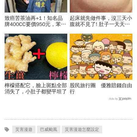
致癌苦茶油再+1！知名品
起床就先做件事，沒三天小
牌400CC要價950元，苯駢
腹就不見了! 肚子一天天變
芘卻超標3倍…賣出131瓶
小！
怎麼退貨？5家問題油廠最
PR
新進度
檸檬搭配它，臉上斑點全部
股民旅行團 優雅賠錢自由
消失了，小肚子都變平坦了
行
Ads by
災害漫遊
巴威颱風
災害漫遊怎麼設定