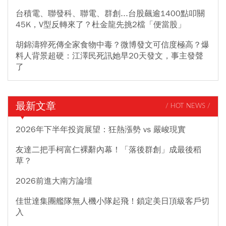
台積電、聯發科、聯電、群創...台股飆逾1400點叩關
45K，V型反轉來了？杜金龍先挑2檔「便當股」
胡錦濤猝死傳全家食物中毒？微博發文可信度極高？爆
料人背景超硬：江澤民死訊她早20天發文，事主發聲
了
最新文章
/ HOT NEWS /
2026年下半年投資展望：狂熱漲勢 vs 嚴峻現實
友達二把手柯富仁裸辭內幕！「落後群創」成最後稻
草？
2026前進大南方論壇
佳世達集團艦隊無人機小隊起飛！鎖定美日頂級客戶切
入