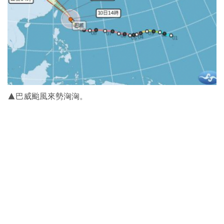
▲巴威颱風來勢洶洶。