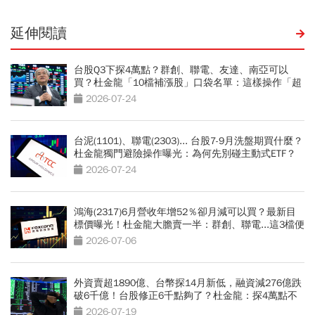
延伸閱讀
台股Q3下探4萬點？群創、聯電、友達、南亞可以
買？杜金龍「10檔補漲股」口袋名單：這樣操作「超
好賺的啦」
2026-07-24
台泥(1101)、聯電(2303)... 台股7-9月洗盤期買什麼？
杜金龍獨門避險操作曝光：為何先別碰主動式ETF？
2026-07-24
鴻海(2317)6月營收年增52％卻月減可以買？最新目
標價曝光！杜金龍大膽賣一半：群創、聯電...這3檔便
當股更有肉
2026-07-06
外資賣超1890億、台幣探14月新低，融資減276億跌
破6千億！台股修正6千點夠了？杜金龍：探4萬點不
無可能
2026-07-19