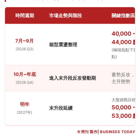
時間週期
市場走勢與階段
關鍵指數區間
40,000 ~
7月~9月
44,000 點
箱型震盪整理
(2026 Q3)
(極端低點下探 4
點)
10月~年底
蓄勢反攻，確
進入末升段反攻發動期
主升態勢
(2026 Q4)
大盤挑戰目標
明年
50,000 ~
末升段延續
(2027年)
53,000 點
今周刊 製作| BUSINESS TODAY