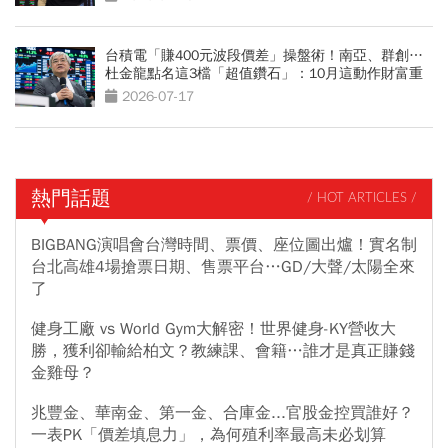
台積電「賺400元波段價差」操盤術！南亞、群創…
杜金龍點名這3檔「超值鑽石」：10月這動作財富重
分配
2026-07-17
熱門話題
/ HOT ARTICLES /
BIGBANG演唱會台灣時間、票價、座位圖出爐！實名制
台北高雄4場搶票日期、售票平台…GD/大聲/太陽全來
了
健身工廠 vs World Gym大解密！世界健身-KY營收大
勝，獲利卻輸給柏文？教練課、會籍…誰才是真正賺錢
金雞母？
兆豐金、華南金、第一金、合庫金...官股金控買誰好？
一表PK「價差填息力」，為何殖利率最高未必划算