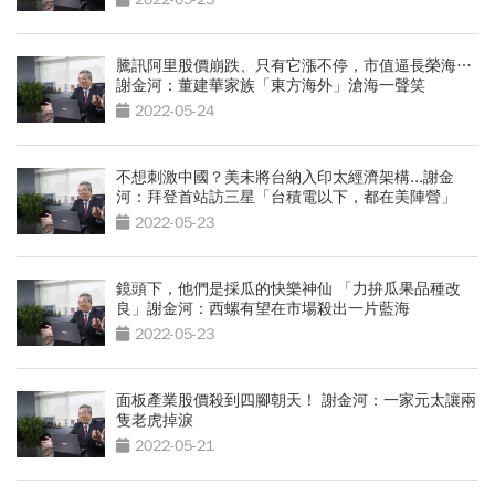
騰訊阿里股價崩跌、只有它漲不停，市值逼長榮海…
謝金河：董建華家族「東方海外」滄海一聲笑
2022-05-24
不想刺激中國？美未將台納入印太經濟架構...謝金
河：拜登首站訪三星「台積電以下，都在美陣營」
2022-05-23
鏡頭下，他們是採瓜的快樂神仙 「力拚瓜果品種改
良」謝金河：西螺有望在市場殺出一片藍海
2022-05-23
面板產業股價殺到四腳朝天！ 謝金河：一家元太讓兩
隻老虎掉淚
2022-05-21