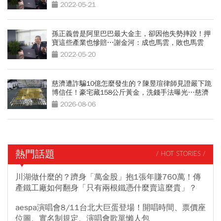
2022-05-21
孫正義曾是阿里巴巴最大金主，卻因他失勢摔跤！押
寶這些產業也慘賠⋯謝金河：成也馬雲，敗也馬雲
2022-05-20
慈濟遭詐騙10億怎麼發生的？陳昱瑄律師見證嚴下跪
博信任！豪宅藏158公斤黃金，洗錢手法曝光…慈濟
回應了
2026-08-06
熱門話題
/ HOT STORIES /
川湖做什麼的？躋身「萬金股」抱1張年賺760萬！傳
產鐵工廠如何翻身「只有兩根鐵憑什麼賣這麼貴」？
aespa演唱會8/11台北大巨蛋登場！開唱時間、票價座
位圖、實名制規定、演唱會歌單懶人包