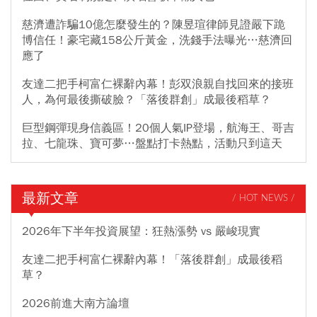
慈濟遭詐騙10億怎麼發生的？陳昱瑄律師見證嚴下跪
博信任！豪宅藏158公斤黃金，洗錢手法曝光…慈濟回
應了
友達二把手柯富仁裸辭內幕！彭双浪親自找回來的接班
人，為何最後撕破臉？「落後群創」成最後稻草？
巨型鋼彈現身信義區！20個人氣IP登場，航海王、哥吉
拉、七龍珠、寶可夢…盤點打卡熱點，活動只到這天
最新文章
/ HOT NEWS /
2026年下半年投資展望：狂熱漲勢 vs 嚴峻現實
友達二把手柯富仁裸辭內幕！「落後群創」成最後稻
草？
2026前進大南方論壇