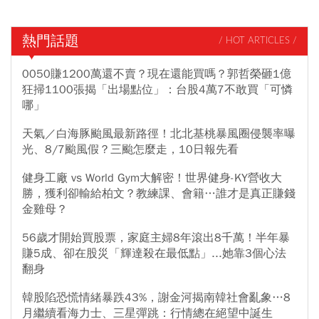
熱門話題
/ HOT ARTICLES /
0050賺1200萬還不賣？現在還能買嗎？郭哲榮砸1億
狂掃1100張揭「出場點位」：台股4萬7不敢買「可憐
哪」
天氣／白海豚颱風最新路徑！北北基桃暴風圈侵襲率曝
光、8/7颱風假？三颱怎麼走，10日報先看
健身工廠 vs World Gym大解密！世界健身-KY營收大
勝，獲利卻輸給柏文？教練課、會籍…誰才是真正賺錢
金雞母？
56歲才開始買股票，家庭主婦8年滾出8千萬！半年暴
賺5成、卻在股災「輝達殺在最低點」...她靠3個心法
翻身
韓股陷恐慌情緒暴跌43%，謝金河揭南韓社會亂象…8
月繼續看海力士、三星彈跳：行情總在絕望中誕生