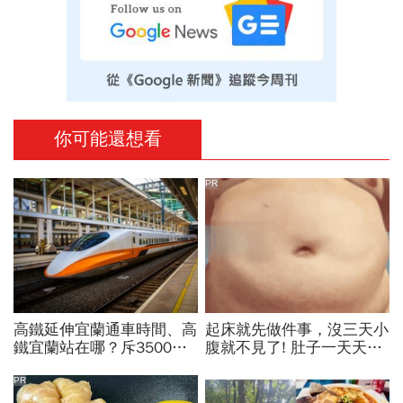
你可能還想看
PR
高鐵延伸宜蘭通車時間、高
起床就先做件事，沒三天小
鐵宜蘭站在哪？斥3500億
腹就不見了! 肚子一天天變
「南港出發20分鐘到」！
小！
卓揆：將擁4個90分鐘環島
PR
網