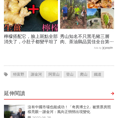
檸檬搭配它，臉上斑點全部
秀山知名不只黑毛豬三層
消失了，小肚子都變平坦了
肉、茶油鷄品質佳全台第
一！謝金河站在拔刀爾山
Ads by
頂、想著秀山美食...探訪熱
門登山路線
特富野
謝金河
阿里山
登山
爬山
鐵道
延伸閱讀
沒有中國市場也能成功！「奇異博士2」被禁票房照
樣亮眼…謝金河：風向正悄悄出現變化
2022-05-25