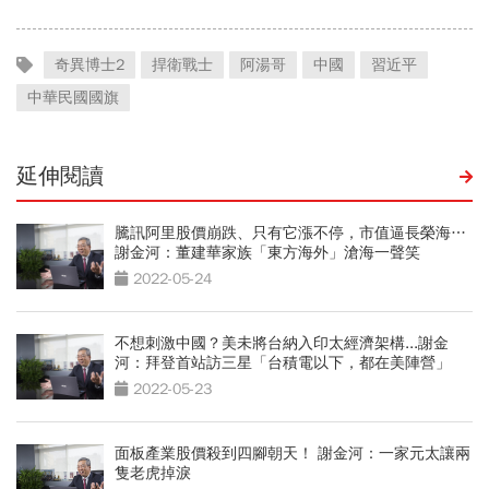
奇異博士2
捍衛戰士
阿湯哥
中國
習近平
中華民國國旗
延伸閱讀
騰訊阿里股價崩跌、只有它漲不停，市值逼長榮海…
謝金河：董建華家族「東方海外」滄海一聲笑
2022-05-24
不想刺激中國？美未將台納入印太經濟架構...謝金
河：拜登首站訪三星「台積電以下，都在美陣營」
2022-05-23
面板產業股價殺到四腳朝天！ 謝金河：一家元太讓兩
隻老虎掉淚