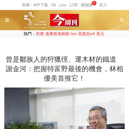
0
熱門：
房價
遺產稅免稅額
fed
高股息etf
美元
曾是鄒族人的狩獵徑、運木材的鐵道
謝金河：把握特富野最後的機會，林相
優美首推它！