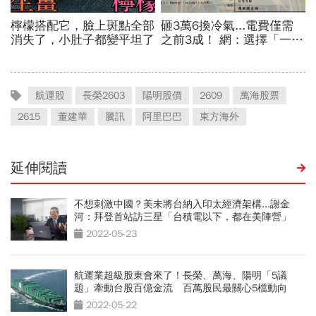
航運股
長榮2603
陽明股價
2609
萬海股票
2615
董建華
騰訊
阿里巴巴
東方海外
延伸閱讀
不想刺激中國？美未將台納入印太經濟架構...謝金
河：拜登首站訪三星「台積電以下，都在美陣營」
2022-05-23
航運業超級股東會來了！長榮、萬海、陽明「5議
題」牽動台股百億金流 百萬股民最關心5檔動向
2022-05-22