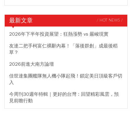
最新文章
/ HOT NEWS /
2026年下半年投資展望：狂熱漲勢 vs 嚴峻現實
友達二把手柯富仁裸辭內幕！「落後群創」成最後稻
草？
2026前進大南方論壇
佳世達集團艦隊無人機小隊起飛！鎖定美日頂級客戶切
入
今周刊30週年特輯｜更好的台灣：回望精彩風雲，預
見前瞻行動