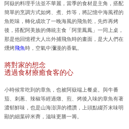
阿嶽的料理手法並不華麗，當季的食材是主角，搭配
簡單的烹調方式如烤、煮、炸等，將記憶中海風裡的
魚乾味，轉化成吹了一晚海風的飛魚乾，先炸再烤
後，搭配阿美族的傳統主食「阿里鳳鳳」一同上桌，
那是他回憶裡大人出外捕飛魚時的畫面，是大人們在
燻烤
飛魚
時，空氣中瀰漫的香氣。
將對家的想念
透過食材療癒食客的心
小時候常吃到的章魚，也被阿嶽端上餐桌。與牛番
茄、刺蔥、辣椒等經過燉、煎、烤後入味的章魚有著
濃郁鮮味，也是山海澎湃的禮讚，上頭點綴芥末味明
顯的細葉碎米薺，滋味更勝一籌。