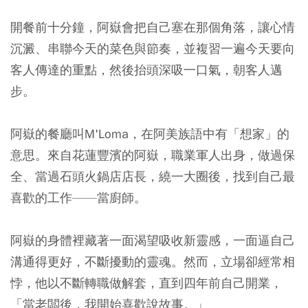
開餐前十分鐘，阿嶽會把自己塞在那個角落，讓心情
沉澱、串聯今天的菜色與節奏，並複習一遍今天要向
客人傳達的重點，然後抬頭深吸一口氣，朝客人邁
步。
阿嶽的餐廳叫M'Loma，在阿美族語中有「想家」的
意思。來自花蓮豐濱的阿嶽，職業軍人出身，做過保
全、當過石頭火鍋店店長，繞一大圈後，找到自己最
喜歡的工作——當廚師。
阿嶽的身體裡藏著一面渴望吸收新靈感，一面逼自己
溝通得更好，不斷擾動的靈魂。然而，立場卻經常相
悖，他以不斷轉職做解套，直到四年前自己開業，
「當老闆後，我開始喜歡說故事。」