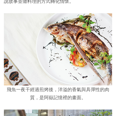
說故事並做料理的方式轉化情懷。
飛魚一夜干經過煎烤後，洋溢的香氣與具彈性的肉
質，是阿嶽記憶裡的畫面。