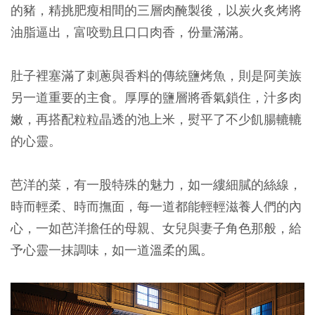
的豬，精挑肥瘦相間的三層肉醃製後，以炭火炙烤將
油脂逼出，富咬勁且口口肉香，份量滿滿。
肚子裡塞滿了刺蔥與香料的傳統鹽烤魚，則是阿美族
另一道重要的主食。厚厚的鹽層將香氣鎖住，汁多肉
嫩，再搭配粒粒晶透的池上米，熨平了不少飢腸轆轆
的心靈。
芭洋的菜，有一股特殊的魅力，如一縷細膩的絲線，
時而輕柔、時而撫面，每一道都能輕輕滋養人們的內
心，一如芭洋擔任的母親、女兒與妻子角色那般，給
予心靈一抹調味，如一道溫柔的風。