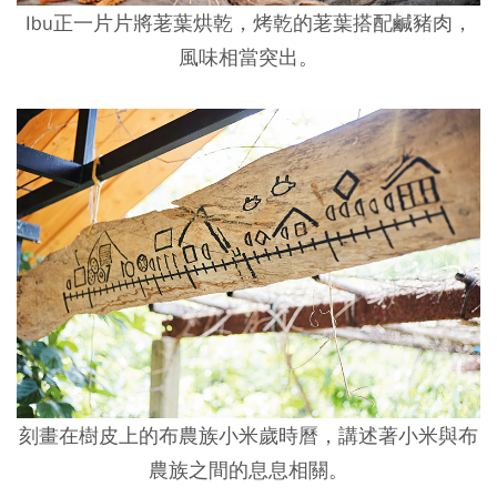
Ibu正一片片將荖葉烘乾，烤乾的荖葉搭配鹹豬肉，
風味相當突出。
刻畫在樹皮上的布農族小米歲時曆，講述著小米與布
農族之間的息息相關。