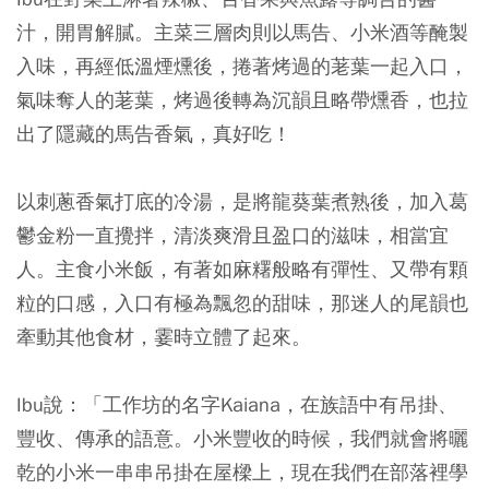
汁，開胃解膩。主菜三層肉則以馬告、小米酒等醃製
入味，再經低溫煙燻後，捲著烤過的荖葉一起入口，
氣味奪人的荖葉，烤過後轉為沉韻且略帶燻香，也拉
出了隱藏的馬告香氣，真好吃！
以刺蔥香氣打底的冷湯，是將龍葵葉煮熟後，加入葛
鬱金粉一直攪拌，清淡爽滑且盈口的滋味，相當宜
人。主食小米飯，有著如麻糬般略有彈性、又帶有顆
粒的口感，入口有極為飄忽的甜味，那迷人的尾韻也
牽動其他食材，霎時立體了起來。
Ibu說：「工作坊的名字Kaiana，在族語中有吊掛、
豐收、傳承的語意。小米豐收的時候，我們就會將曬
乾的小米一串串吊掛在屋樑上，現在我們在部落裡學