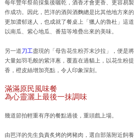
每年豐年祭前採集後曬乾，酒香才會更香、更容易製
作成功。因此，芭洋的酒與酒麴總是比其他地方來的
更加濃郁迷人，也成就了餐桌上「獵人的魯杜」這道
以南瓜、紫心地瓜、番茄等堆疊出來的美味。
另一道
刀工
盡現的「母告花生粉芥末沙拉」，便是將
大量如羽毛般的紫洋蔥，覆蓋在過貓上，以花生粉提
香，橙皮絲增加亮點，令人印象深刻。
滿滿原民風味餐
為心靈灑上最後一抹調味
幾道節拍輕重有序的餐點過後，重頭戲上場。
由芭洋的先生負責炙烤的烤豬肉，選自部落附近飼養