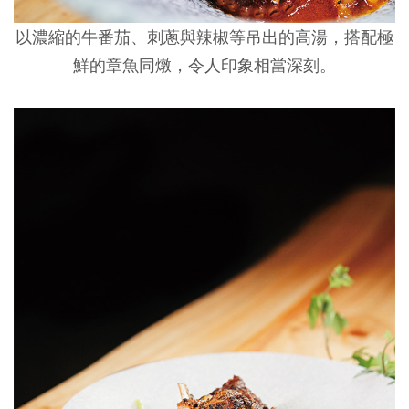
以濃縮的牛番茄、刺蔥與辣椒等吊出的高湯，搭配極
鮮的章魚同燉，令人印象相當深刻。