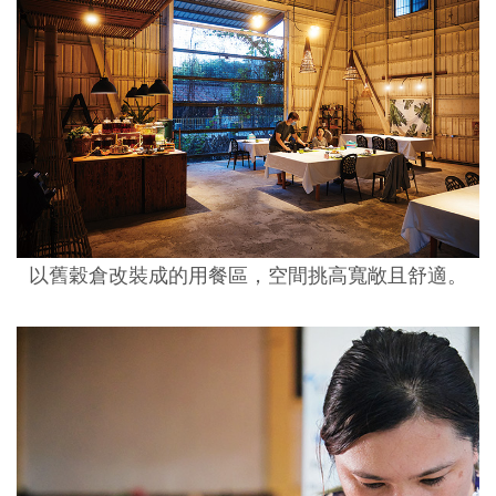
以舊穀倉改裝成的用餐區，空間挑高寬敞且舒適。