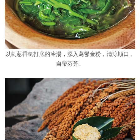
以刺蔥香氣打底的冷湯，添入葛鬱金粉，清涼順口，
自帶芬芳。