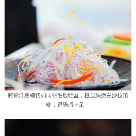
將紫洋蔥細切如同羽毛般輕盈，橙皮絲撒在沙拉頂
端，視覺感十足。