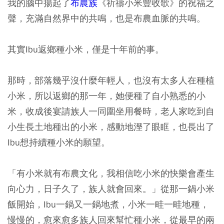
我的腦中揚起了
布農族
《祈禱小米豐收歌》的祝福之
聲，充滿自然界中的共鳴，也是布農血脈的共鳴。
其實Ibu返鄉種小米，僅是十年前的事。
那時，部落幾乎沒什麼年輕人，也沒有太多人在種植
小米，所以返鄉的那一年，她便種了自小熟悉的小
米，收成後宴請族人一同圍坐用餐時，老人家吃到自
小生長土地種出的小米，感動地溼了眼眶，也長出了
Ibu想持續種小米的願望。
「有小米就有布農文化，我相信吃小米的快樂會產生
向心力，日子久了，族人就會回來。」從那一鍋小米
飯開始，Ibu一鍋又一鍋地煮，小米一畦一畦地種，
慢慢的，愈來愈多族人回來幫忙種小米，從最早的兩