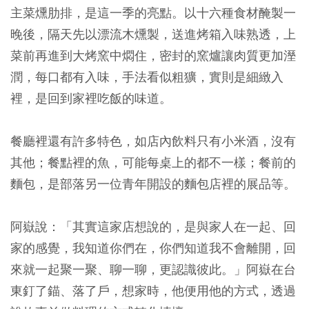
主菜燻肋排，是這一季的亮點。以十六種食材醃製一
晚後，隔天先以漂流木燻製，送進烤箱入味熟透，上
菜前再進到大烤窯中燜住，密封的窯爐讓肉質更加溼
潤，每口都有入味，手法看似粗獷，實則是細緻入
裡，是回到家裡吃飯的味道。
餐廳裡還有許多特色，如店內飲料只有小米酒，沒有
其他；餐點裡的魚，可能每桌上的都不一樣；餐前的
麵包，是部落另一位青年開設的麵包店裡的展品等。
阿嶽說：「其實這家店想說的，是與家人在一起、回
家的感覺，我知道你們在，你們知道我不會離開，回
來就一起聚一聚、聊一聊，更認識彼此。」阿嶽在台
東釘了錨、落了戶，想家時，他便用他的方式，透過