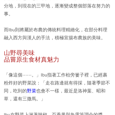
分地，到現在的三甲地，逐漸變成整個部落在努力的
事。
而Ibu則將屬於布農的傳統料理精緻化，在部分料理
融入西方與漢人的手法，積極宣揚布農族的美味。
山野尋美味
品嘗原生食材真魅力
「像這個⋯⋯。」Ibu指著工作枱旁簍子裡，已經裹
粉炸好的野菜說：「走在路邊就有得採，隨著季節不
同，吃到的
野菜
也會不一樣，最近是洛神葉、昭和
草，還有三撒馬。」
Ibu在野菜上淋著辣椒、百香果與魚露等調合的醬