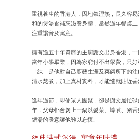
重視養生的香港人，因地氣溼熱，長久容易
和的煲湯食補來滋養身體，當然過年餐桌上
注重諧音及寓意。
擁有逾五十年資歷的主廚謝文出身香港，十
當年小學畢業，因為家窮付不出學費，只好
「純」是他對自己廚藝生涯及菜餚所下的注
清水熬煮，加上真材實料，才能造就貼近香
逢年過節，即使眾人團聚，卻是謝文最忙碌
年，父母都會煲上一鍋以髮菜、蠔豉、豬舌
鍋湯的暖意讓他難以忘懷。
經典港式煲湯 寓意年味濃