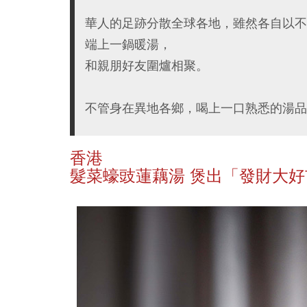
華人的足跡分散全球各地，雖然各自以不
端上一鍋暖湯，
和親朋好友圍爐相聚。
不管身在異地各鄉，喝上一口熟悉的湯品
香港
髮菜蠔豉蓮藕湯 煲出「發財大