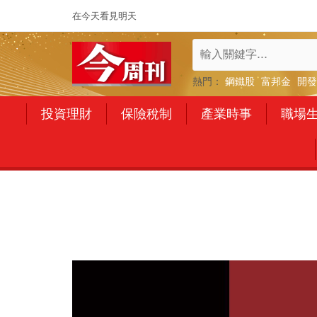
在今天看見明天
熱門：
鋼鐵股
富邦金
開發
投資理財
保險稅制
產業時事
職場