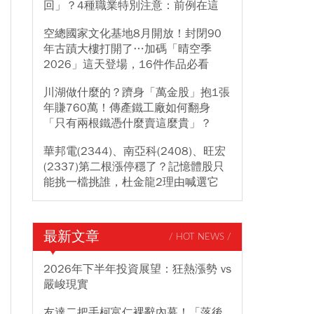
回」？4種職業特別注意：前例在這
空總國家文化基地8月開放！封閉90
年古蹟大樓打開了…加碼「晴空季
2026」這天登場，16件作品必看
川湖做什麼的？躋身「萬金股」抱1張
年賺760萬！傳產鐵工廠如何翻身
「只有兩根鐵憑什麼賣這麼貴」？
華邦電(2344)、南亞科(2408)、旺宏
(2337)第二根漲停穩了？記憶體股只
能挑一檔挑誰，杜金龍2理由喊選它
最新文章
/ HOT NEWS /
2026年下半年投資展望：狂熱漲勢 vs
嚴峻現實
友達二把手柯富仁裸辭內幕！「落後