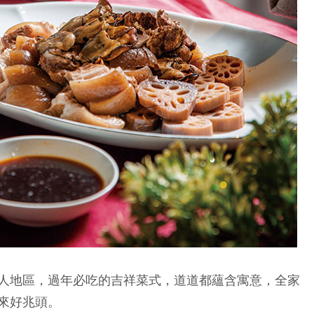
人地區，過年必吃的吉祥菜式，道道都蘊含寓意，全家
來好兆頭。