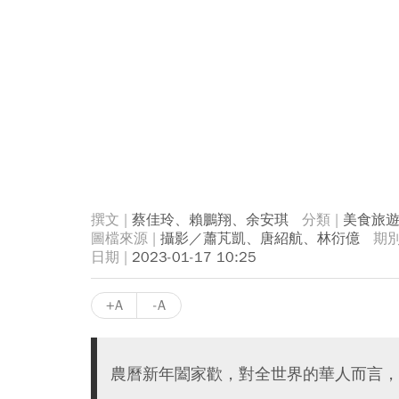
蔡佳玲、賴鵬翔、余安琪
美食旅
攝影／蕭芃凱、唐紹航、林衍億
2023-01-17 10:25
+A
-A
農曆新年闔家歡，對全世界的華人而言，