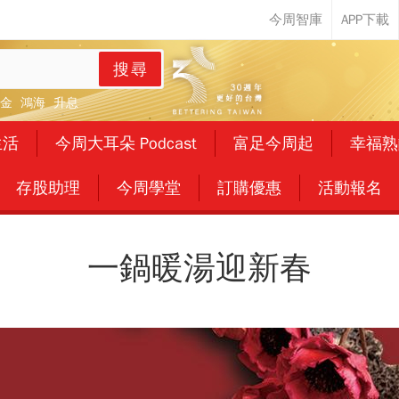
搜尋
金
鴻海
升息
生活
今周大耳朵 Podcast
富足今周起
幸福熟
存股助理
今周學堂
訂購優惠
活動報名
一鍋暖湯迎新春