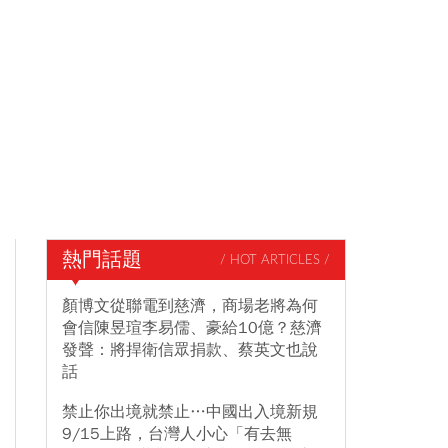
熱門話題
/ HOT ARTICLES /
顏博文從聯電到慈濟，商場老將為何
會信陳昱瑄李易儒、豪給10億？慈濟
發聲：將捍衛信眾捐款、蔡英文也說
話
禁止你出境就禁止…中國出入境新規
9/15上路，台灣人小心「有去無