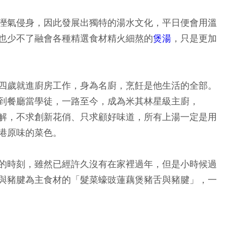
溼氣侵身，因此發展出獨特的湯水文化，平日便會用溫
也少不了融會各種精選食材精火細熬的
煲湯
，只是更加
四歲就進廚房工作，身為名廚，烹飪是他生活的全部。
到餐廳當學徒，一路至今，成為米其林星級主廚，
解，不求創新花俏、只求顧好味道，所有上湯一定是用
港原味的菜色。
的時刻，雖然已經許久沒有在家裡過年，但是小時候過
與豬腱為主食材的「髮菜蠔豉蓮藕煲豬舌與豬腱」，一