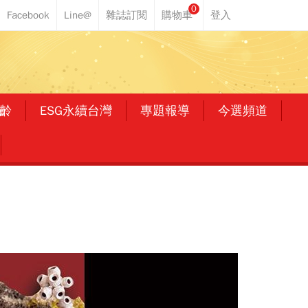
0
齡
ESG永續台灣
專題報導
今選頻道