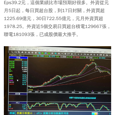
Eps39.2元，這個業績比市場預期好很多。外資從元
月5日起，每日買超台股，到17日封關，外資買超
1225.69億元，30日722.55億元，元月外資買超
1978.25。外資近5個交易日買超台積電129667張，
聯電181093張，已成股價最大推手。