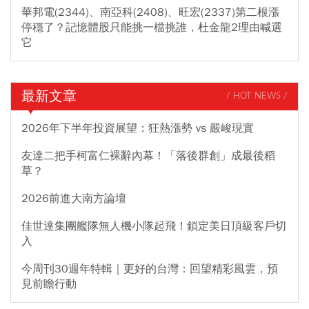
華邦電(2344)、南亞科(2408)、旺宏(2337)第二根漲
停穩了？記憶體股只能挑一檔挑誰，杜金龍2理由喊選
它
最新文章
/ HOT NEWS /
2026年下半年投資展望：狂熱漲勢 vs 嚴峻現實
友達二把手柯富仁裸辭內幕！「落後群創」成最後稻
草？
2026前進大南方論壇
佳世達集團艦隊無人機小隊起飛！鎖定美日頂級客戶切
入
今周刊30週年特輯｜更好的台灣：回望精彩風雲，預
見前瞻行動