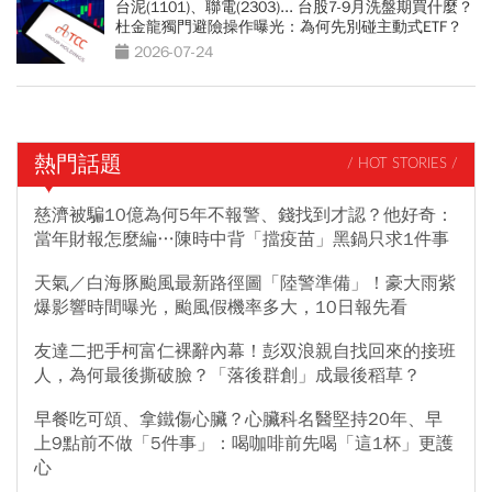
台泥(1101)、聯電(2303)... 台股7-9月洗盤期買什麼？
杜金龍獨門避險操作曝光：為何先別碰主動式ETF？
2026-07-24
熱門話題
/ HOT STORIES /
慈濟被騙10億為何5年不報警、錢找到才認？他好奇：
當年財報怎麼編…陳時中背「擋疫苗」黑鍋只求1件事
天氣／白海豚颱風最新路徑圖「陸警準備」！豪大雨紫
爆影響時間曝光，颱風假機率多大，10日報先看
友達二把手柯富仁裸辭內幕！彭双浪親自找回來的接班
人，為何最後撕破臉？「落後群創」成最後稻草？
早餐吃可頌、拿鐵傷心臟？心臟科名醫堅持20年、早
上9點前不做「5件事」：喝咖啡前先喝「這1杯」更護
心