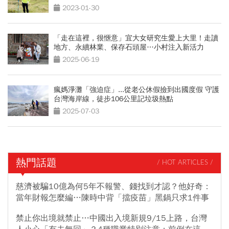
2023-01-30
「走在這裡，很愜意」宜大女研究生愛上大里！走讀
地方、永續林業、保存石頭屋…小村注入新活力
2025-06-19
瘋媽淨灘「強迫症」...從老公休假撿到出國度假 守護
台灣海岸線，徒步106公里記垃圾熱點
2025-07-03
熱門話題
/ HOT ARTICLES /
慈濟被騙10億為何5年不報警、錢找到才認？他好奇：
當年財報怎麼編…陳時中背「擋疫苗」黑鍋只求1件事
禁止你出境就禁止…中國出入境新規9/15上路，台灣