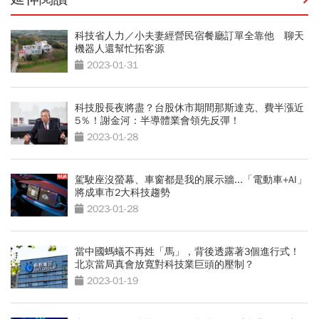
科技省人力／小夫妻經營民宿餐廳訂單全靠他 聊天
機器人還幫忙拓客源
2023-01-31
科技股長夜將盡？台股休市期間那斯達克、費半漲近
5％！謝金河：半導體業會領先反彈！
2023-01-28
駕駛座沒螢幕、車窗都是我的展示牆...「電動車+AI」
將成車市2大科技趨勢
2023-01-28
當中國螞蟻不再姓「馬」，背後透露著3個進行式！
北京當局真會放寬對科技業巨頭的壓制？
2023-01-19