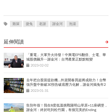
麼報？達人教戰旅平險理賠
頂、想著秀山美食...探訪熱
門登山路線
雞屎
捷兔
老謝
謝金河
泡湯
延伸閱讀
「重電」大軍升火待發！中興電EPS翻倍、士電、華
城股價飆升…謝金河：台灣產業正默默蛻變
2023-02-02
去年把台股當提款機...外資開春買超將成助力！台幣
強升盤中衝破30預告破底壓力化解，謝金河揭兔年2
吉兆
2023-01-31
告別年假！我在8度低溫挑戰陽明山草原+11座碉堡，
謝金河：終於吃到松竹園，有個完美的Ending