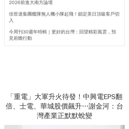
2026前進大南方論壇
佳世達集團艦隊無人機小隊起飛！鎖定美日頂級客戶切
入
今周刊30週年特輯｜更好的台灣：回望精彩風雲，預
見前瞻行動
「重電」大軍升火待發！中興電EPS翻
倍、士電、華城股價飆升…謝金河：台
灣產業正默默蛻變