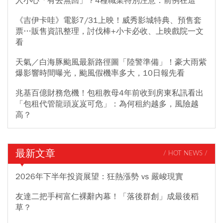
人小心「有去無回」？4種職業特別注意：前例在這
《吉伊卡哇》電影7/31上映！威秀影城特典、預售套
票…販售資訊整理，討伐棒+小卡必收、上映戲院一文
看
天氣／白海豚颱風最新路徑圖「陸警準備」！豪大雨紫
爆影響時間曝光，颱風假機率多大，10日報先看
兆基百億財務危機！包租教母4年前收到房東私訊看出
「包租代管龍頭岌岌可危」：為何租約越多，風險越
高？
最新文章
/ HOT NEWS /
2026年下半年投資展望：狂熱漲勢 vs 嚴峻現實
友達二把手柯富仁裸辭內幕！「落後群創」成最後稻
草？