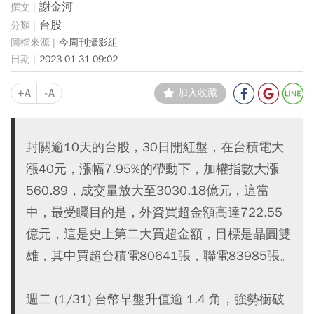
謝金河
台股
今周刊攝影組
2023-01-31 09:02
+A
-A
加入收藏
封關逾10天的台股，30日開紅盤，在台積電大
漲40元，漲幅7.95%的帶動下，加權指數大漲
560.89，成交量放大至3030.18億元，這當
中，最受矚目的是，外資買超金額高達722.55
億元，這是史上第二大買超金額，目標是晶圓雙
雄，其中買超台積電80641張，聯電83985張。
週二 (1/31) 台幣早盤升值逾 1.4 角，強勢衝破