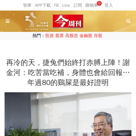
0
熱門：
投資
股票
高股息
金融股
存股
再冷的天，捷兔們始終打赤膊上陣！謝
金河：吃苦當吃補，身體也會給回報…
年過80的鷄屎是最好證明