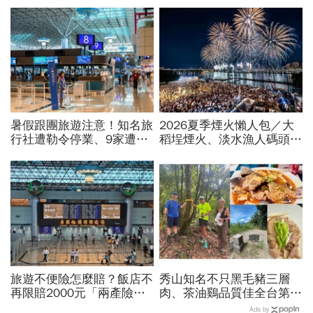
暑假跟團旅遊注意！知名旅
2026夏季煙火懶人包／大
行社遭勒令停業、9家遭廢
稻埕煙火、淡水漁人碼頭、
止或撤照…觀光署完整黑名
東石海上煙火…全台花火施
單曝光
放時間、表演卡司、最佳觀
賞點必看
旅遊不便險怎麼賠？飯店不
秀山知名不只黑毛豬三層
再限賠2000元「兩產險」
肉、茶油鷄品質佳全台第
跟進！機票住宿餐費收據怎
一！謝金河站在拔刀爾山
Ads by